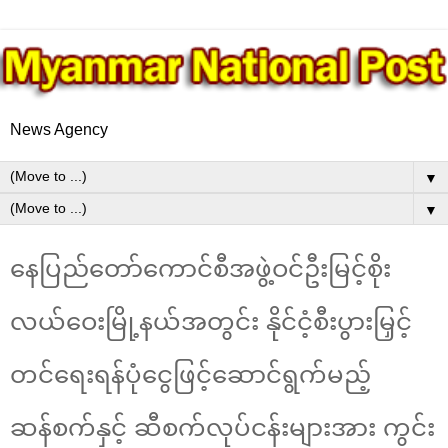
News Agency
▼
▼
နေပြည်တော်ကောင်စီအဖွဲ့ဝင်ဦးမြင့်စိုး
လယ်ဝေးမြို့နယ်အတွင်း နိုင်ငံ့စီးပွားမြှင့်
တင်ရေးရန်ပုံငွေဖြင့်ဆောင်ရွက်မည့်
ဆန်စက်နှင့် ဆီစက်လုပ်ငန်းများအား ကွင်း