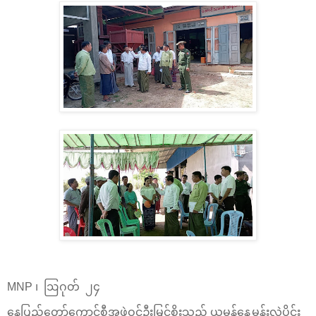
MNP ၊ ဩဂုတ် ၂၄
နေပြည်တော်ကောင်စီအဖွဲ့ဝင်ဦးမြင့်စိုးသည် ယမန်နေ့မွန်းလွဲပိုင်း