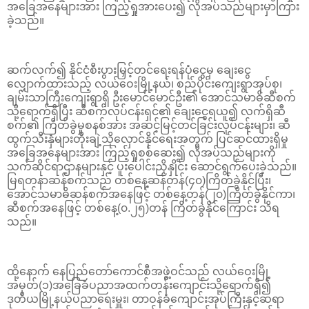
အခြေအနေများအား ကြည့်ရှုအားပေး၍ လိုအပ်သည်များမှာကြား
ခဲ့သည်။
ဆက်လက်၍ နိုင်ငံစီးပွားမြှင့်တင်ရေးရန်ပုံငွေမှ ချေးငွေ
လျှောက်ထားသည့် လယ်ဝေးမြို့နယ်၊ စည်ပိုင်းကျေးရွာအုပ်စု၊
ချမ်းသာကြီးကျေးရွာရှိ ဦးမောင်မောင်ဦး၏ အောင်သမာဓိဆီစက်
သို့ရောက်ရှိပြီး ဆီစက်လုပ်ငန်းရှင်၏ ချေးငွေရယူ၍ လက်ရှိဆီ
စက်၏ ကြိတ်ခွဲမှုစနစ်အား အဆင့်မြင့်တင်ခြင်းလုပ်ငန်းများ၊ ဆီ
ထွက်သီးနှံများတိုးချဲ့သိုလှောင်နိုင်ရေးအတွက် ပြင်ဆင်ထားရှိမှု
အခြေအနေများအား ကြည့်ရှုစစ်ဆေး၍ လိုအပ်သည်များကို
သက်ဆိုင်ရာဌာနများနှင့် ပူးပေါင်းညှိနှိုင်း ဆောင်ရွက်ပေးခဲ့သည်။
မြရတနာဆန်စက်သည် တစ်နေ့ဆန်တန်(၄၀)ကြိတ်ခွဲနိုင်ပြီး၊
အောင်သမာဓိဆန်စက်အနေဖြင့် တစ်နေ့တန်(၂၀)ကြိတ်ခွဲနိုင်ကာ၊
ဆီစက်အနေဖြင့် တစ်နေ့(၀.၂၅)တန် ကြိတ်ခွဲနိုင်ကြောင်း သိရ
သည်။
ထို့နောက် နေပြည်တော်ကောင်စီအဖွဲ့ဝင်သည် လယ်ဝေးမြို့
အမှတ်(၁)အခြေခံပညာအထက်တန်းကျောင်းသို့ရောက်ရှိ၍
ဒုတိယမြို့နယ်ပညာရေးမှူး၊ တာဝန်ခံကျောင်းအုပ်ကြီးနှင့်ဆရာ