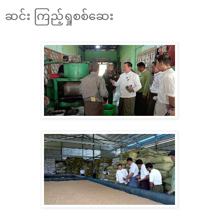
ဆင်း ကြည့်ရှုစစ်ဆေး