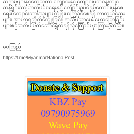
ဆရာမများနှင့်တွေ့ဆုံကာ ကျောင်းနှင့် ကျောင်းပတ်ဝန်းကျင်
သန့်ရှင်းသာယာလှပစေရေးနှင့် ကျောင်းဥပဓိရုပ်ကောင်းမွန်စေ
ရေး၊ ကျောင်းသား/သူများ ကျန်းမာကြံ့ခိုင်စေရန် ကာကွယ်ဆေး
များ၊ အာဟာရတိုက်ကျွေးခြင်း၊ အသိပညာပေး ဟောပြောခြင်း
များစဉ်ဆက်မပြတ်ဆောင်ရွက်ရန်လိုကြောင်း မှာကြားခဲ့သည်။
ဝေကြည်
https://t.me/MyanmarNationalPost