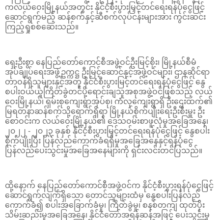
ကလယ်ဝေးမြို့နယ်အတွင်း နိုင်ငံ့စီးပွားမြှင့်တင်ရေးရန်ပုံငွေဖြင့်
ဆောင်ရွက်မည့် ဆန်စက်နှင့်ဆီစက်လုပ်ငန်းများအား ကွင်းဆင်း
ကြည့်ရှုစစ်ဆေးသည်။
ရှေးဦးစွာ နေပြည်တော်ကောင်စီအဖွဲ့ဝင်ဦးမြင့်စိုး၊ မြို့နယ်စီမံ
အုပ်ချုပ်ရေးအဖွဲ့ဥက္ကဋ္ဌ ဦးမြင့်ဆောင်နှင့်အဖွဲ့ဝင်များ၊ ဌာနဆိုင်ရာ
တာဝန်ရှိသူများနှင့်အတူ နိုင်ငံစီးပွားမြင့်တင်ရေးရန်ပုံငွေဖြင့် နွေ
စပါးဝယ်ယူကြိတ်ခွဲတင်ပို့ရောင်းချသူအစုအဖွဲ့ဝင်ဖြစ်သည့် လယ်
ဝေးမြို့နယ်၊ ရှမ်းစုကျေးရွာအုပ်စု၊ ကံလှကျေးရွာရှိ ဦးဌေးထက်၏
မြရတနာဆန်စက်သို့ရောက်ရှိရာ မြို့နယ်စိုက်ပျိုးရေးဦးစီးမှူး ဦး
စောဝင်းက လယ်ဝေးမြို့နယ်၏ ဒေသဝမ်းစာဖူလုံမှုအခြေအနေ၊
၂၀၂၂ - ၂၀၂၃ ခုနှစ် နိုင်ငံ့စီးပွားမြှင့်တင်ရေးရန်ပုံငွေဖြင့် နွေစပါး
စိုက်ပျိုးပြီး ပြန်လည်ကောက်ခံရရှိမှုအခြေအနေနှင့်ရန်ပုံငွေ
ပြန်လည်ပေးသွင်းမှုအခြေအနေများကို ရှင်းလင်းတင်ပြသည်။
ထို့နောက် နေပြည်တော်ကောင်စီအဖွဲ့ဝင်က နိုင်ငံ့စီးပွားရန်ပုံငွေဖြင့်
ဆောင်ရွက်လျက်ရှိသော တောင်သူများထံမှ နွေစပါးပြန်လည်
ကောက်ခံ၍ စပါးအခြောက်ခံမှု၊ ကြိတ်ခွဲမှု၊ စနစ်တကျ ထုတ်ပိုး
သိမ်းဆည်းမှုအခြေအနေ၊ နိုင်ငံတော်အရန်ဆန်အဖြင့် ပေးသွင်းမှု