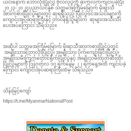
ယင်းနောက် ဘောလုံးပြိုင်ပွဲ ဗိုလ်လုပွဲကို ဆက်လက်ကျင်းပခဲ့ပြီး
၂၀၂၃-၂၀၂၄ပညာသင်နှစ် သတ္တမအကြိမ်မြောက် မိုးရာသီ
အားကစားပြိုင်ပွဲများတွင် ဆုရရှိသည့် ပြိုင်ပွဲဝင်အသင်းများကို
ကျောင်းအုပ်ဆရာကြီးနှင့် တာဝန်ရှိသူများက ဆုများအသီးသီး
ပေးအပ်ကြောင်း သိရသည်။
အဆိုပါ သတ္တမအကြိမ်မြောက် မိုးရာသီအားကစားပြိုင်ပွဲတွင်
အမျိုးသားဘောလုံးပြိုင်ပွဲ၊ အမျိုးသား ပိုက်ကျော်ခြင်းပြိုင်ပွဲ၊
အမျိုးသမီးကြက်တောင်ရိုက်ပြိုင်ပွဲနှင့် အမျိုးသမီးထုတ်ဆီးထိုး
ပြိုင်ပွဲများကို သြဂုတ်လ ၁၇ ရက်နေ့မှ ၂၂ ရက်နေ့အထိ ကျင်းပခဲ့
ကြောင်း ကျောင်းအုပ်ဆရာကြီးထံမှ သိရသည်။
သိန်းမြင့်ကျော်
https://t.me/MyanmarNationalPost