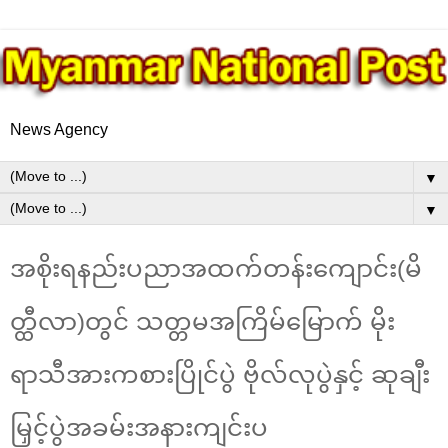
News Agency
▼
▼
အစိုးရနည်းပညာအထက်တန်းကျောင်း(မိ
တ္ထီလာ)တွင် သတ္တမအကြိမ်မြောက် မိုး
ရာသီအားကစားပြိုင်ပွဲ ဗိုလ်လုပွဲနှင့် ဆုချီး
မြှင့်ပွဲအခမ်းအနားကျင်းပ