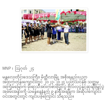
MNP ၊ ဩဂုတ် ၂၄
မန္တလေးတိုင်းဒေသကြီး၊ မိတ္ထီလာမြို့ အစိုးရနည်းပညာ
အထက်တန်းကျောင်းတွင် ၂၀၂၃-၂၀၂၄ ပညာသင်နှစ် သတ္တမ
အကြိမ်မြောက် မိုးရာသီအားကစားပြိုင်ပွဲ ဗိုလ်လုပွဲနှင့်ဆုချီးမြှင့်ပွဲ
အခမ်းအနားကို ယမန်နေ့နံနက် ၉ နာရီအချိန်က အဆိုပါကျောင်း
ဝင်းအတွင်းတွင် ကျင်းပခဲ့ကြောင်း သိရသည်။