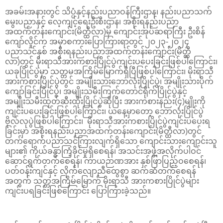
အခမ်းအနားတွင် သိပ္ပံနှင့်နည်းပညာဝန်ကြီးဌာန၊ နည်းပညာသက်
မွေးပညာနှင့် လေ့ကျင့်ရေးဦးစီးဌာန၊ အစိုးရနည်းပညာ
အထက်တန်းကျောင်း(မိတ္ထီလာ)မှ ကျောင်းအုပ်ဆရာကြီး ဦးစိန်
ကျော်လှိုင်က အမှာစကားပြောကြားရာတွင် ၂၀၂၃-၂၀၂၄
ပညာသင်နှစ် အစိုးရနည်းပညာအထက်တန်းကျောင်း(မိတ္ထီ
လာ)တွင် မိုးရာသီအားကစားပြိုင်ပွဲကျင်းပပေးခြင်းဖြစ်ပါကြောင်း၊
ယခုပြိုင်ပွဲမှာ သတ္တမအကြိမ်မြောက်ရှိပြီဖြစ်ပါကြောင်း၊ မိုးရာသီ
အားကစားပြိုင်ပွဲတွင် အမျိုးသားဘောလုံးပြိုင်ပွဲ၊ အမျိုးသားပိုက်
ကျော်ခြင်းပြိုင်ပွဲ၊ အမျိုးသမီးကြက်တောင်ရိုက်ပြိုင်ပွဲနှင့်
အမျိုးသမီးထုတ်ဆီးထိုးပြိုင်ပွဲဆိုပြီး အားကစားနည်း(၄)မျိုးကို
ကျင်းပပေးခြင်းဖြစ်ပါကြောင်း၊ ယနေ့မှာတော့ ဘောလုံးပြိုင်ပွဲ
ဗိုလ်လုပွဲဖြစ်ပါကြောင်း၊ မိုးရာသီအားကစားပြိုင်ပွဲကျင်းပပေးရ
ခြင်းမှာ အစိုးရနည်းပညာအထက်တန်းကျောင်း(မိတ္ထီလာ)တွင်
တက်ရောက်ပညာသင်ကြားလျက်ရှိသော ကျောင်းသားကျောင်းသူ
များ၏ ကိုယ်ခန္ဓာကြံ့ခိုင်မှုရှိစေရန်၊ အသင်းအဖွဲ့အလိုက်ပါဝင်
ဆောင်ရွက်တက်စေရန်၊ ကာယဉာဏအား နှစ်ဖြာပြည့်ဝစေရန်၊
ပတ်ဝန်းကျင်နှင့် လိုက်လျောညီထွေစွာ ဆက်ဆံတက်စေရန်
အတွက် သတ္တအကြိမ်မြောက် မိုးရာသီ အားကစားပြိုင်ပွဲများ
ကျင်းပရခြင်းဖြစ်ကြောင်း ပြောကြားခဲ့သည်။