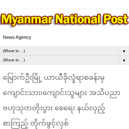
News Agency
▼
▼
မြောက်ဦးမြို့ ယာယီခိုလှုံရာစခန်းမှ
ကျောင်းသား၊ကျောင်းသူများ အသိပညာ
ဗဟုသုတတိုးပွား စေရေး နယ်လှည့်
စာကြည့် တိုက်ဖွင့်လှစ်