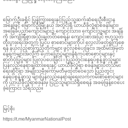
မြောက်ဦးခရိုင် ပြန်ကြားရေးနှင့်ပြည်သူ့ဆက်ဆံရေးဦးစီးဌာန
အနေဖြင့် မြောက်ဦးမြို့နယ် အတွင်းရှိ ယာယီခိုလှုံရာစခန်းများ၊
အခြေခံပညာကျောင်းများ၌ ကျောင်းသား၊ ကျောင်းသူများ အချိန်
ကို အကျိုးရှိစွာအသုံးချတတ်စေရန်၊ ကျောင်းစာအပြင် ဗဟုသုတ
တိုးပွားရေးအတွက် ပြင်ပ စာစောင်များကိုပါ လေ့လာဖတ်ရှုကြစေ
ရန် နယ်လှည့်စာကြည့်တိုက်များ ဖွင့်လှစ်ပေးခြင်း၊ အထိမ်းအမှတ်
နေ့ရက်များအလိုက် ဟောပြောပွဲများ၊နံရံကပ်စာစောင်များနှင့်
ဓာတ်ပုံပြပွဲများ ပြုလုပ်ပေးခြင်း ၊ ပြည်တွင်းနေရပ်စွန့်ခွာသူများ
ပြန်လည်နေရာချထားရေးနှင့် ယာယီခိုလှုံရာ စခန်းများပိတ်သိမ်း
ရေးဆိုင်ရာ အမျိုးသမီးကော်မတီမှထုတ်ဝေသော ပြည်တွင်း
နေရပ်စွန့်ခွာသူ များပြန်လည်နေရာချရေးလက်ကမ်းစာစောင်များ
ကို ယာယီခိုလှုံရာစခန်းမှ ပြည်သူများသိရှိစေရန် အခမဲ့ဖြန့်ဝေပေး
ခဲ့ကြောင်း သိရသည်။
မြင့်စိုး
https://t.me/MyanmarNationalPost