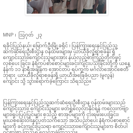
MNP ၊ ဩဂုတ် ၂၃
ရခိုင်ပြည်နယ်၊ မြောက်ဦးမြို့ခရိုင် ၊ ပြန်ကြားရေးနှင့်ပြည်သူ့
ဆက်ဆံရေးဦးစီးဌာန ဝန်ထမ်းများမှ ယာယီခိုလှုံရာစခန်း ရှိ
ကျောင်းသား၊ကျောင်းသူများအား နယ်လှည့်စာကြည့်တိုက်ဖွင့်
လှစ်ပေး ခြင်း၊ နံရံကပ်စာစောင်များခင်းကျင်းပသခြင်းတို့ကို ယနေ့
နံနက် ၁၁ နာရီအချိန်က အောင်တပ် ရပ်ကွက် မင်္ဂလာအောင်စေတီ
ဘုရား ယာယီခိုလှုံရာစခန်းရှိ ယာယီအခြေခံပညာ (မူလွန်)
ကျောင်း သို့ သွားရောက်ခဲ့ကြောင်း သိရသည်။
ပြန်ကြားရေးနှင့်ပြည်သူ့ဆက်ဆံရေးဦးစီးဌာန ဝန်ထမ်းများသည်
ကျောင်းသား၊ ကျောင်းသူများ ဖတ်ရှုလေ့လာနိုင်ရန် ကလေးကဗျာ
များ၊ရုပ်ပြပုံပြင်များ စသည့် စာအုပ်များကို ငှားရမ်းပေးခြင်း၊
မူးယစ်ဆေးဝါးနှင့်ပတ်သက်သော အသိပညာပေး နံရံကပ်စာစောင်
များကို ခင်းကျင်းပြသရာ ကျောင်းသား၊ကျောင်းသူများက စိတ်ပါ
ဝင်စားစွာ ကြည့်ရှု လေ့လာခဲ့ကြသည်။