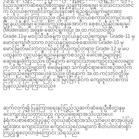
ပြည်သူ့ဆက်ဆံရေးဦးစီးဌာနမှ ညွှန်ကြားရေးမှူး ဒေါ်သင်းသင်းဇင်
က လူငယ်စကားဝိုင်းကျင်းပခြင်း၏ ရည်ရွယ်ချက်များအား
ရှင်းလင်းပြောကြားသည်။ ထို့နောက် လူငယ်စကားဝိုင်းကျင်းပရာ
မြို့နယ်ဦးစီးမှူး ဒေါ်ဝေကြည်စန်းအောင်က စေ့စပ်ညှိနှိုင်းရေးမှူး
(Moderator) အဖြစ် ဆောင်ရွက်ပြီး အ.ထ.က(သာဝတ္ထိ)၊
Grade.11မှ မဝင့်သီသီခန့်က လူငယ်နှင့်ယဉ်ကျေးမှု၊ Grade-11 မှ
မောင်ကျော်ဇံသာက လူငယ်နှင့်မူးယစ်ဆေးဝါး၊ Grade-10 မှ
မောင်မြတ်မင်းကလူငယ်နှင့်ကိုယ်ကျင့်တရား၊ Grade-12 မှ မပ
ပထွန်းက လူငယ်နှင့်ရည်မှန်းချက်စသည့် ခေါင်းစဉ်များဖြင့်
ဆွေးနွေးခဲ့ကြသည်။ ထို့နောက် ကျောင်းသားကျောင်းသူလေးများ
က သိလိုသည်များကို မေးမြန်းရာ သက်ဆိုင်ရာခေါင်းစဉ်အလိုက်
ပြန်လည်ဖြေကြားပေးခဲ့သည်။ ထို့နောက် အ.ထ.က(သာဝတ္ထိ)မှ
ကျောင်းအုပ်ဆရာမကြီး ဒေါ်မြင့်မြင့်ခိုင်က ကျေးဇူးတင်စကား
ပြန်လည်ပြောကြားသည်။
ဆက်လက်၍ ပြန်ကြားရေးနှင့်ပြည်သူ့ဆက်ဆံရေးဦးစီးဌာနမှ
ခင်းကျင်းပြသထားသည့် လူငယ်ရေးရာအသိပညာပေး
နံရံကပ်စာစောင်ပြပွဲနှင့် လူငယ်ဆိုင်ရာအသိပညာပေး စာအုပ်ပြပွဲ
များအား ကျောင်းသား၊ ကျောင်းသူလေးများက စိတ်ပါဝင်စားစွာ
ကြည့်ရှုလေ့လာခဲ့ကြောင်း သိရသည်။