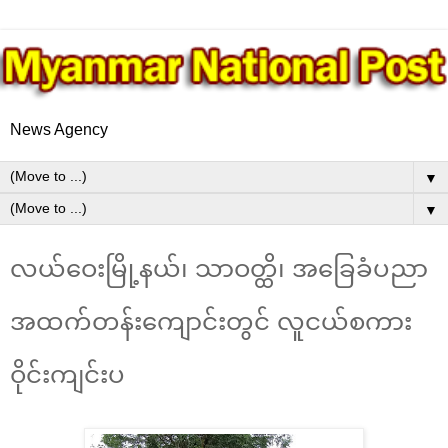
News Agency
▼
▼
လယ်ဝေးမြို့နယ်၊ သာဝတ္ထိ၊ အခြေခံပညာ
အထက်တန်းကျောင်းတွင် လူငယ်စကား
ဝိုင်းကျင်းပ