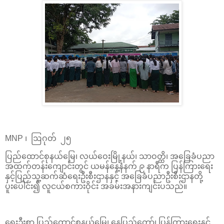
MNP ၊ ဩဂုတ် ၂၅
ပြည်ထောင်စုနယ်မြေ၊ လယ်ဝေးမြို့နယ်၊ သာဝတ္ထိ၊ အခြေခံပညာ
အထက်တန်းကျောင်းတွင် ယမန်နေ့နံနက် ၉ နာရီက ပြန်ကြားရေး
နှင့်ပြည်သူ့ဆက်ဆံရေးဦးစီးဌာနနှင့် အခြေခံပညာဦးစီးဌာနတို့
ပူးပေါင်း၍ လူငယ်စကားဝိုင်း အခမ်းအနားကျင်းပသည်။
ရှေးဦးစွာ ပြည်ထောင်စုနယ်မြေ၊ နေပြည်တော်၊ ပြန်ကြားရေးနှင့်