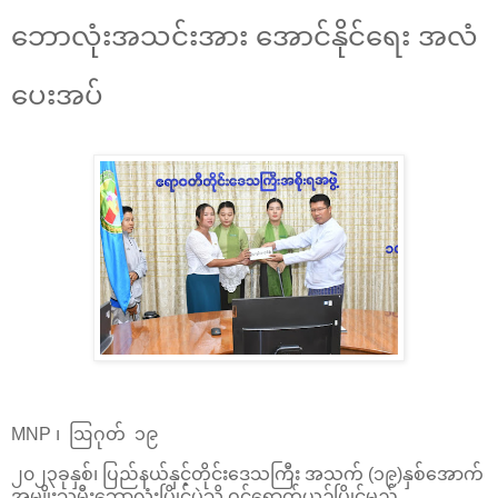
ဘောလုံးအသင်းအား အောင်နိုင်ရေး အလံ
ပေးအပ်
MNP ၊ ဩဂုတ် ၁၉
၂၀၂၃ခုနှစ်၊ ပြည်နယ်နှင့်တိုင်းဒေသကြီး အသက် (၁၉)နှစ်အောက်
အမျိုးသမီးဘောလုံးပြိုင်ပွဲသို့ ဝင်ရောက်ယှဉ်ပြိုင်မည့်