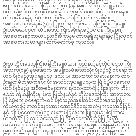
ဧရာဝတီတိုင်းဒေသကြီး အသက် (၁၉)နှစ်အောက် အမျိုးသမီး
ဘောလုံးအသင်းအား အောင်နိုင်ရေးအလံပေးအပ်ပွဲအခမ်းအနား
ကို ယမန်နေ့နံနက်ပိုင်းက တိုင်းဒေသကြီးအစိုးရအဖွဲ့ရုံး၊
အစည်းအဝေးခန်းမ(၁)၌ ပြုလုပ်ရာ တိုင်းဒေသကြီးဝန်ကြီးချုပ်
ဦးတင်မောင်ဝင်း၊ တိုင်းဒေသကြီးအစိုးရအဖွဲ့ဝင် ဝန်ကြီးများ၊
အားကစားနှင့်ကာယပညာဦးစီးဌာနမှ တာဝန်ရှိသူများနှင့် ပြိုင်ပွဲဝင်
အားကစားသမားများ တက်ရောက်ခဲ့ကြသည်။
ဦးစွာ တိုင်းဒေသကြီးဝန်ကြီးချုပ်အား ပြည်နယ်နှင့်တိုင်းဒေသကြီး
အသက်(၁၉) နှစ်အောက် အမျိုးသမီးဘောလုံးပြိုင်ပွဲသို့ ဝင်ရောက်
ယှဉ်ပြိုင်မည့်အုပ်ချုပ်သူ၊ နည်းပြ၊ အားကစား သမားများက တစ်
ဦးချင်း မိတ်ဆက်ပေးပြီး အသင်းအုပ်ချုပ်သူက ပြိုင်ပွဲဝင်ရောက်
ယှဉ်ပြိုင်မည့် အစီအစဉ်များအား ရှင်းလင်းတင်ပြပြီးနောက် တိုင်း
ဒေသကြီးဝန်ကြီးချုပ်က ပြည်နယ်နှင့် တိုင်းဒေသကြီး အားကစား
ပြိုင်ပွဲများ ဝင်ရောက်ယှဉ်ပြိုင်သည့်အခါတိုင်း တိုင်းဒေသကြီး
ကိုယ်စားပြုအသင်းများအား အောင်နိုင်ရေးအလံများပေးအပ်ခြင်း
နှင့် ချီးမြှင့်ထောက်ပံ့ငွေ ပေးအပ်ခြင်းများ ပြုလုပ်ခဲ့ပါကြောင်း၊
ယခုကဲ့သို့ ပြုလုပ်ခြင်းသည် ပြိုင်ပွဲဝင်ရောက်ယှဉ်ပြိုင်မည့်
အားကစားသမားများအတွက်လည်း ခွန်အားဖြစ်စေရန်နှင့် မိမိတို့
အသင်း၏ အခြေအနေများ တိုးတက်မှုကို သုံးသပ်နိုင်ရန်လည်း