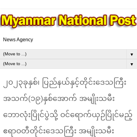
News Agency
▼
▼
၂၀၂၃ခုနှစ်၊ ပြည်နယ်နှင့်တိုင်းဒေသကြီး
အသက်(၁၉)နှစ်အောက် အမျိုးသမီး
ဘောလုံးပြိုင်ပွဲသို့ ဝင်ရောက်ယှဉ်ပြိုင်မည့်
ဧရာဝတီတိုင်းဒေသကြီး အမျိုးသမီး