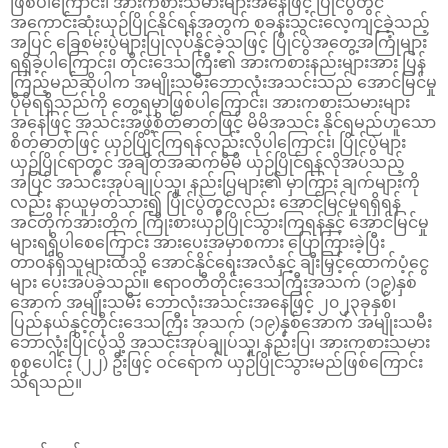
ဖြစ်ပါကြောင်း၊ အားကစားသမားများအနေဖြင့် ပြိုင်ပွဲတွင်
အကောင်းဆုံးယှဉ်ပြိုင်နိုင်ရန်အတွက် စခန်းသွင်းလေ့ကျင့်ခဲ့သည့်
အပြင် ခြေစမ်းပွဲများပြုလုပ်နိုင်ခဲ့သဖြင့် ပြိုင်ပွဲအတွေ့အကြုံများ
ရရှိခဲ့ပါကြောင်း၊ တိုင်းဒေသကြီး၏ အားကစားနည်းများအား ပြန်
ကြည့်မည်ဆိုပါက အမျိုးသမီးဘောလုံးအသင်းသည် အောင်မြင်မှု
ပိုမိုရရှိသည်ကို တွေ့ရမှာဖြစ်ပါကြောင်း၊ အားကစားသမားများ
အနေဖြင့် အသင်းအဖွဲ့စိတ်ဓာတ်ဖြင့် မိမိအသင်း နိုင်ရမည်ဟူသော
စိတ်ဓာတ်ဖြင့် ယှဉ်ပြိုင်ကြရန်လည်းလိုပါကြောင်း၊ ပြိုင်ပွဲများ
ယှဉ်ပြိုင်ရာတွင် အချိတ်အဆက်မိမိ ယှဉ်ပြိုင်ရန်လိုအပ်သည့်
အပြင် အသင်းအုပ်ချုပ်သူ၊ နည်းပြများ၏ မှာကြား ချက်များကို
လည်း နာယူမှတ်သား၍ ပြိုင်ပွဲတွင်လည်း အောင်မြင်မှုရရှိရန်
အင်တိုက်အားတိုက် ကြိုးစားယှဉ်ပြိုင်သွားကြရန်နှင့် အောင်မြင်မှု
များရရှိပါစေကြောင်း အားပေးအမှာစကား ပြောကြားခဲ့ပြီး
တာဝန်ရှိသူများထံသို့ အောင်နိုင်ရေးအလံနှင့် ချီးမြှင့်ထောက်ပံ့ငွေ
များ ပေးအပ်ခဲ့သည်။ ဧရာဝတီတိုင်းဒေသကြီးအသက် (၁၉)နှစ်
အောက် အမျိုးသမီး ဘောလုံးအသင်းအနေဖြင့် ၂၀၂၃ခုနှစ်၊
ပြည်နယ်နှင့်တိုင်းဒေသကြီး အသက် (၁၉)နှစ်အောက် အမျိုးသမီး
ဘောလုံးပြိုင်ပွဲသို့ အသင်းအုပ်ချုပ်သူ၊ နည်းပြ၊ အားကစားသမား
စုစုပေါင်း (၂၂) ဦးဖြင့် ဝင်ရောက် ယှဉ်ပြိုင်သွားမည်ဖြစ်ကြောင်း
သိရသည်။