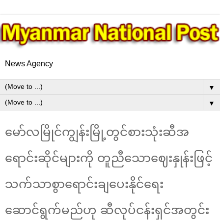
News Agency
▼
▼
မော်လမြိုင်ကျွန်းမြို့တွင်စားသုံးဆီအ
ရောင်းဆိုင်များကို တူညီသောဈေးနှုန်းဖြင့်
သက်သာစွာရောင်းချပေးနိုင်ရေး
ဆောင်ရွက်မည်ဟု ဆီလုပ်ငန်းရှင်အတွင်း