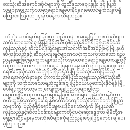
စားသုံးဆီအရောင်းဆိုင်များကို တူညီသောဈေးနှုန်းဖြင့် ပြည်
သူများအားသက်သာစွာရောင်းချပေးနိုင်ရေးဆောင်ရွက်လျက်ရှိ
ကြောင်း ဩဂုတ်၂၄ရက်နေ့က သိရသည်။
ထိုသို့ဆောင်ရွက်ရခြင်းမှာ ပြည်သူများအနေ့ဖြင့် စားသုံးဆီများ
သက်သာသောဈေးနှုန်းဖြင့်ဝယ်ယူစားသုံးနိုင်ရန် မြန်မာနိုင်ငံဆီ
ကုန်သည်နှင့် ဆီလုပ်ငန်းရှင်များအသင်း၏အစီအစဉ်ဖြင့် မြို့နယ်
ဆီကုန်သည်နှင့် ဆီလုပ်ငန်းရှင်များအသင်းကသက်သာသော ရည်
ညွန်းဈေးဖြင့်ရပ်ကွက်များအလိုက်အပတ်စဉ်ရောင်းချပေးလျက်ရှိ
သည်။ဩဂုတ်လ၂၁ရက်နေ့မှ၂၅ရက်နေ့အထိ ရည်ညွန်းဈေးဖြင့်
ရောင်းချလိုသော ဆီကုန်ချိန်မှာနည်းပြီ ဝယ်လိုသောပြည်သူ
အရေအတွက်မှာများပြားလှသည်။ ပြည်သူများသည်စားသုံးဆီ
များကို သက်သာသောရည်ညွန်းဈေးဖြင့်ဝယ်ယူစားသုံးနိုင်ရန် မြို့
ပေါ်ရပ်ကွက်သာမက ကျေးရွာနေပြည်သူများပါလာ
ရောက်၍မိုးသည်းထန်စွာရွာနေခြင်းအားဂရုမပြုနိုင်ပဲတန်စီကာ
ဝယ်ယူနေသောလူဦးရေ နှစ်ထောင်ကျော်မှသုံးထောင်ကျော်ပြည်
သူများကို ပြည့်စုံစွာရောင်းချပေးနိုင်ရေးအတွက် မြို့နယ်ဆီ
ကုန်သည်နှင့်ဆီလုပ်ငန်းရှင်များကတိုင်ပင်ဆွေးနွေးကာ မိမိတို့အ
ရောင်းဆိုင်များမှစားသုံးဆီများကိုရည်ညွန်းဈေးဖြင့်ရောင်း ချပေး
ခဲ့ကြသည်။