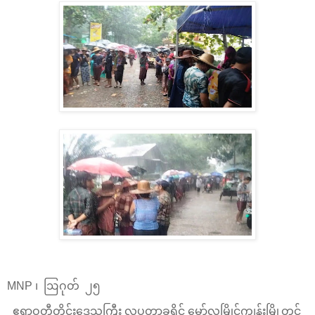
MNP ၊ ဩဂုတ် ၂၅
ဧရာဝတီတိုင်းဒေသကြီး လပွတ္တာခရိုင် မော်လမြိုင်ကျွန်းမြို့တွင်