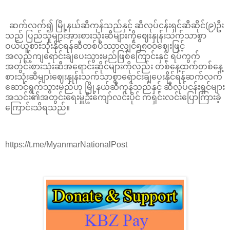
ဆက်လက်၍ မြို့နယ်ဆီကုန်သည်နှင့် ဆီလုပ်ငန်းရှင်ဆီဆိုင်(၉)ဦး
သည် ပြည်သူများအားစားသုံးဆီများကိုဈေးနှုန်းသက်သာစွာ
ဝယ်ယူစားသုံးနိုင်ရန်ဆီတစ်ပိဿာလျှင်၅၈၀၀ဈေးဖြင့်
အလှည့်ကျရောင်းချပေးသွားမည်ဖြစ်‌ကြောင်းနှင့် ရပ်ကွက်
အတွင်းစားသုံးဆီအ‌ရောင်းဆိုင်များကိုလည်း တစ်နေ့ထက်တစ်နေ့
စားသုံးဆီများဈေးနှုန်းသက်သာစွာရောင်းချပေးနိုင်ရန်ဆက်လက်
ဆောင်ရွက်သွားမည်ဟု မြို့နယ်ဆီကုန်သည်နှင့် ဆီလုပ်ငန်းရှင်များ
အသင်း၏အတွင်းရေးမှူဦးကျော်လင်းပိုင် ကရှင်းလင်းပြောကြားခဲ့
ကြောင်းသိရသည်။
https://t.me/MyanmarNationalPost