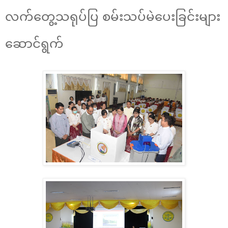
လက်တွေ့သရုပ်ပြ စမ်းသပ်မဲပေးခြင်းများ
ဆောင်ရွက်