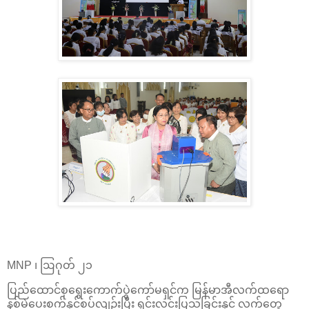
MNP ၊ ဩဂုတ် ၂၁
ပြည်ထောင်စုရွေးကောက်ပွဲကော်မရှင်က မြန်မာအီလက်ထရော
နစ်မဲပေးစက်နှင့်စပ်လျဉ်းပြီး ရှင်းလင်းပြသခြင်းနှင့် လက်တွေ့