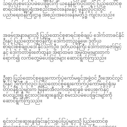
သရုပ်ပြစမ်းသပ်မဲပေးခြင်းကို ယနေ့နံနက်ပိုင်းတွင် ပြည်ထောင်စု
စာရင်းစစ်ချုပ်ရုံးအစည်းအဝေးခန်းမနှင့် မွန်းလွဲပိုင်းတွင်
ပညာရေးဝန်ကြီးဌာန အစည်းအဝေးခန်းမတို့၌ ကျင်းပသည်။
အခမ်းအနားများသို့ ပြည်ထောင်စုစာရင်းစစ်ချုပ် ဒေါက်တာခင်နိုင်
ဦးနှင့် ပြည်ထောင်စုဝန်ကြီး ဒေါက်တာညွန့်ဖေ၊ ဒုတိယ
စာရင်းစစ်ချုပ်ဒေါ်နိုင်သက်ဦး၊ ဒုတိယဝန်ကြီး ဒေါက်တာဇော်မြင့်
နှင့် ဒေါက်တာမိုးဇော်ထွန်း၊ အရာထမ်း၊ အမှုထမ်းများတက်
ရောက်၍ လက်တွေ့မဲပေးခြင်းများ ဆောင်ရွက်ကြသည်။
ဦးစွာ ပြည်ထောင်စုရွေးကောက်ပွဲကော်မရှင်အဖွဲ့ဝင် ဦးအောင်လွင်
ဦးနှင့် ဦးကိုကိုလွင်၊ ပြည်ထောင်စုရွေးကောက်ပွဲကော်မရှင်ရုံးမှ
တာဝန်ရှိသူများက မြန်မာအီလက်ထရောနစ် မဲပေးစက်နှင့်
စပ်လျဉ်း၍ ရှင်းလင်းဆွေးနွေးပြီး စမ်းသပ်မဲပေးခြင်းများကို
ဆောင်ရွက်ကြသည်။
ရှင်းလင်းဆွေးနွေးခြင်းနှင့်သရုပ်ပြပွဲများသို့ ပြည်ထောင်စု
စာရင်းစစ်ချုပ်ရုံးမှ အရာထမ်း၊ အမှုထမ်း (၁၇၂) ဦး၊ ပညာရေး