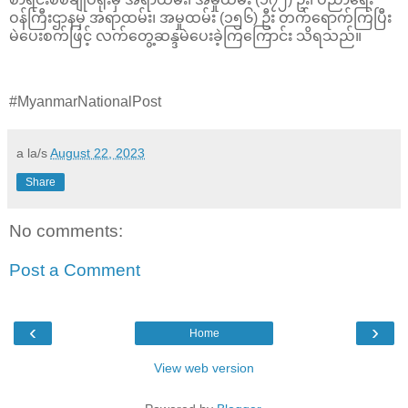
ဝန်ကြီးဌာနမှ အရာထမ်း၊ အမှုထမ်း (၁၅၆) ဦး တက်ရောက်ကြပြီး
မဲပေးစက်ဖြင့် လက်တွေ့ဆန္ဒမဲပေးခဲ့ကြကြောင်း သိရသည်။
#MyanmarNationalPost
a la/s
August 22, 2023
Share
No comments:
Post a Comment
‹
›
Home
View web version