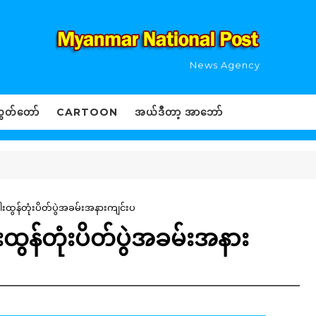
News Agency
ွှတ်တော်
CARTOON
အယ်ဒီတာ့ အာဘော်
ါးထွန်တုံးပိတ်ပွဲအခမ်းအနားကျင်းပ
းထွန်တုံးပိတ်ပွဲအခမ်းအနား