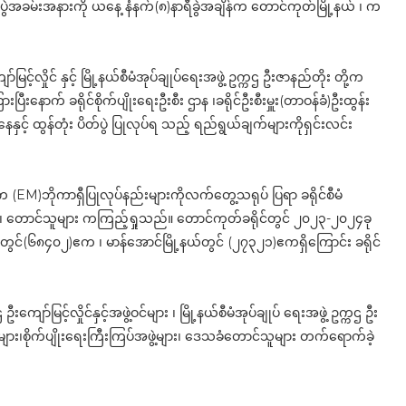
တ်ပွဲအခမ်းအနားကို ယနေ့ နံနက်(၈)နာရီခွဲအချိန်က တောင်ကုတ်မြို့နယ် ၊ က
မြင့်လှိုင် နှင့် မြို့နယ်စီမံအုပ်ချုပ်ရေးအဖွဲ့ ဥက္ကဌ ဦးဇာနည်တိုး တို့က
ာက် ခရိုင်စိုက်ပျိုးရေးဦးစီး ဌာန ၊ခရိုင်ဦးစီးမှူး(တာဝန်ခံ)ဦးထွန်း
နေနှင့် ထွန်တုံး ပိတ်ပွဲ ပြုလုပ်ရ သည့် ရည်ရွယ်ချက်များကိုရှင်းလင်း
ားက (EM)ဘိုကာရှီပြုလုပ်နည်းများကိုလက်တွေ့သရုပ် ပြရာ ခရိုင်စီမံ
သူများ ၊ တောင်သူများ ကကြည့်ရှုသည်။ တောင်ကုတ်ခရိုင်တွင် ၂၀၂၃-၂၀၂၄ခု
ယ်တွင်(၆၈၄၀၂)ဧက ၊ မာန်အောင်မြို့နယ်တွင် (၂၇၃၂၁)ဧကရှိကြောင်း ခရိုင်
ကျော်မြင့်လှိုင်နှင့်အဖွဲ့ဝင်များ ၊ မြို့နယ်စီမံအုပ်ချုပ် ရေးအဖွဲ့ ဥက္ကဌ ဦး
င်ရာများ၊စိုက်ပျိုးရေးကြီးကြပ်အဖွဲ့များ၊ ဒေသခံတောင်သူများ တက်ရောက်ခဲ့