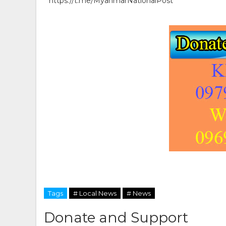
https://t.me/MyanmarNationalPost
Tags
# Local News
# News
Donate and Support