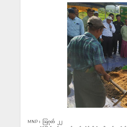
MNP ၊ ဩဂုတ် ၂၂