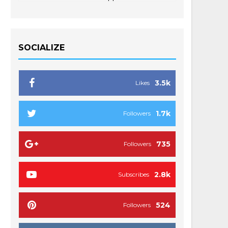
SOCIALIZE
3.5k
Likes
1.7k
Followers
735
Followers
2.8k
Subscribes
524
Followers