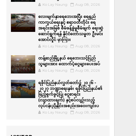
Ko Lay Naung
Aug 08, 2026
လေးမျက်နှာရေဘေးအပြီး ရေရှည်
ကာကွယ်ရေးနှင့် ဧရာဝတီတိုင်း ရေ
အရင်းအမြစ် စီမံခန့်ခွဲမှုစီမံချက် ရေးဆွဲ
ဆောင်ရွက်ရန် နိုင်ငံတော်သမ္မတ ဦးမင်း
အောင်လှိုင် မှာကြား
Ko Lay Naung
Aug 08, 2026
တန့်ဆည်မြို့နယ် ရေဘေးသင့်ပြည်
သူများအား ထောက်ပံ့ငွေများပေးအပ်
Ko Lay Naung
Aug 08, 2026
ရခိုင်ပြည်နယ်လွှတ်တော်၌ ၂၀၂၆ -
၂၀၂၇ ဘဏ္ဍာရေးနှစ်၊ ရခိုင်ပြည်နယ်၏
ဖြည့်စွက်ခွင့်ပြု ငွေစာရင်း
(လျာထားချက်) နှင့်စပ်လျဉ်းသည့်
လုပ်ငန်းညှိနှိုင်းအစည်းအဝေးကျင်းပ
Ko Lay Naung
Aug 08, 2026