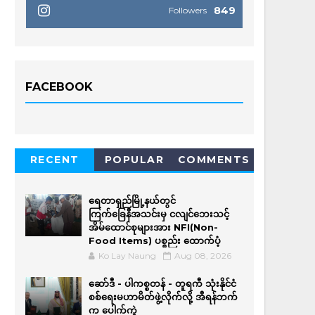
849
Followers
FACEBOOK
RECENT
POPULAR
COMMENTS
ရေတာရှည်မြို့နယ်တွင်
ကြက်ခြေနီအသင်းမှ ငလျင်ဘေးသင့်
အိမ်‌ထောင်စုများအား NFI(Non-
Food Items) ပစ္စည်း ထောက်ပံ့
Ko Lay Naung
Aug 08, 2026
ဆော်ဒီ - ပါကစ္စတန် - တူရကီ သုံးနိုင်ငံ
စစ်ရေးမဟာမိတ်ဖွဲ့လိုက်လို့ အီရန်ဘက်
က ပေါက်ကွဲ