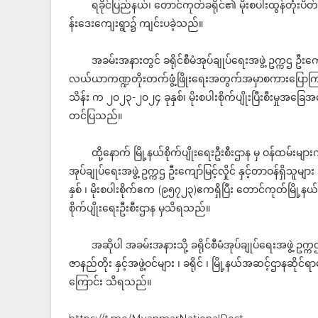
ရခိုင်ပြည်နယ်၊ တောင်ကုတ်ခရိုင်၏ မိုးစပါးထွန်တုံးပိ
န်းဒေးကျေးရွာ၌ ကျင်းပခဲ့သည်။
အခမ်းအနားတွင် ခရိုင်စီမံအုပ်ချုပ်ရေးအဖွဲ့ ဥက္ကဌ ဦးကျော်
လယ်ယာကဏ္ဍတိုးတက်ဖွံ့ဖြိုးရေးအတွက်အမှာစကားပြောကြားပြီးနေ
သိန်း က ၂၀၂၃-၂၀၂၄ ခုနှစ်၊ မိုးစပါးစိုက်ပျိုးပြီးစီးမှုအခြေအ
တင်ပြသည်။
ထို့နောက် မြို့နယ်စိုက်ပျိုးရေးဦးစီးဌာန မှ ဝန်ထမ်းမျ
အုပ်ချုပ်ရေးအဖွဲ့ ဥက္ကဌ ဦးကျော်မြင့်လှိုင် နှင့်တာဝန်ရှိ
နှစ် ၊ မိုးစပါးစိုက်ဧက (၉၅၇၂၃)ဧကရှိပြီး တောင်ကုတ်မြို့န
စိုက်ပျိုးရေးဦးစီးဌာန မှသိရသည်။
အဆိုပါ အခမ်းအနားသို့ ခရိုင်စီမံအုပ်ချုပ်ရေးအဖွဲ့ ဥက္ကဌ ဦး
ဇာနည်တိုး နှင့်အဖွဲ့ဝင်များ ၊ ခရိုင် ၊ မြို့နယ်အဆင့်ဌာနဆို
ကြောင်း သိရသည်။