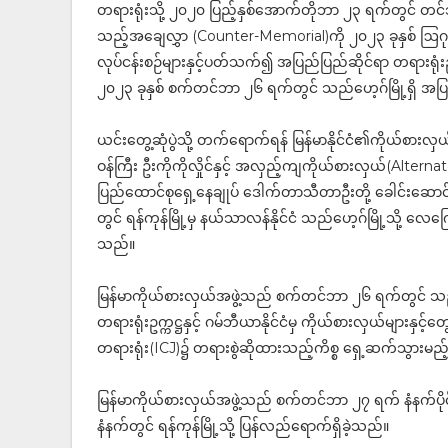
တရားရုံးသို့ ၂၀၂၀ ပြည့်နှစ်အောက်တိုဘာ ၂၃ ရက်တွင် တင်သွ
သည့်အချေလွှာ (Counter-Memorial)ကို ၂၀၂၃ ခုနှစ် ဩဂုတ် 
လုပ်ငန်းစဉ်များနှင့်ပတ်သက်၍ အပြည်ပြည်ဆိုင်ရာ တရားရုံးဥက္
၂၀၂၃ ခုနှစ် စက်တင်ဘာ ၂၆ ရက်တွင် သည်ဟေ့ဂ်မြို့ရှိ အပြ
ယင်းတွေ့ဆုံပွဲသို့ တက်ရောက်ရန် မြန်မာနိုင်ငံ၏ကိုယ်စားလှ
ဝန်ကြီး ဦးကိုကိုလှိုင်နှင့် အလှည့်ကျကိုယ်စားလှယ်(Altern
ပြည်ထောင်စုရှေ့နေချုပ် ဒေါက်တာသီတာဦးတို့ ခေါင်းဆောင
တွင် ရန်ကုန်မြို့မှ နယ်သာလန်နိုင်ငံ သည်ဟေ့ဂ်မြို့သို့ လေက
သည်။
မြန်မာကိုယ်စားလှယ်အဖွဲ့သည် စက်တင်ဘာ ၂၆ ရက်တွင် သည်ဟ
တရားရုံးဥက္ကဋ္ဌနှင့် ဂမ်ဘီယာနိုင်ငံမှ ကိုယ်စားလှယ်များနှင့်
တရားရုံး(ICJ)၌ တရားစွဲဆိုထားသည့်ကိစ္စ ရှေ့ဆက်သွားမည့်လ
မြန်မာကိုယ်စားလှယ်အဖွဲ့သည် စက်တင်ဘာ ၂၇ ရက် နံနက်ပိုင
နံနက်တွင် ရန်ကုန်မြို့သို့ ပြန်လည်ရောက်ရှိခဲ့သည်။