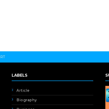
ORT
LABELS
S
Article
Biography