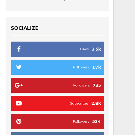
SOCIALIZE
3.5k
Likes
1.7k
Followers
735
Followers
2.8k
Subscribes
524
Followers