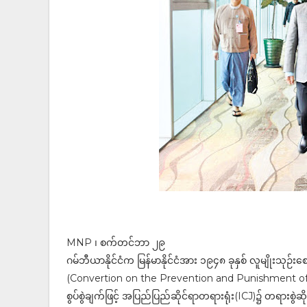
MNP ၊ စက်တင်ဘာ ၂၉
ဂမ်ဘီယာနိုင်ငံက မြန်မာနိုင်ငံအား ၁၉၄၈ ခုနှစ် လူမျိုးသုဉ်
(Convertion on the Prevention and Punishment of
စွပ်စွဲချက်ဖြင့် အပြည်ပြည်ဆိုင်ရာတရားရုံး(ICJ)၌ တရားစ