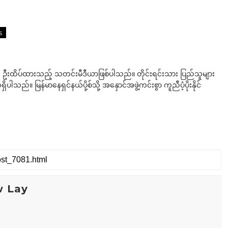
s
ို ဦးထိပ်ထားသည့် သတင်းမီဒီယာဖြစ်ပါသည်။ တိုင်းရင်းသား ပြည်သူများ
်။ မြန်မာနေရှင်နယ်ပို့စ်သို့ အနှောင်အဖွဲ့ကင်းစွာ ကူညီပံ့ပိုးနိုင်
w Lay