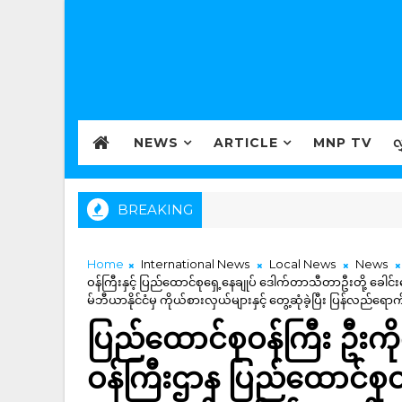
NEWS
ARTICLE
MNP TV
လ
BREAKING
Home
International News
Local News
News
ဝန်ကြီးနှင့် ပြည်ထောင်စုရှေ့နေချုပ် ဒေါက်တာသီတာဦးတို့ ခေါင်း
မ်ဘီယာနိုင်ငံမှ ကိုယ်စားလှယ်များနှင့် တွေ့ဆုံခဲ့ပြီး ပြန်လည်ရောက်
ပြည်ထောင်စုဝန်ကြီး ဦးကိုက
ဝန်ကြီးဌာန ပြည်ထောင်စုဝန