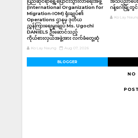
ပြည်ဆိုင်ရာရွှေ့ပြောင်းသွားလာရေးအဖွဲ့
အသိပညာပေးလ
(International Organization for
ဂန့်ဂေါမြို့တွင်
Migration-IOM) ရုံးချုပ်၏
Ko Lay Naun
Operations ဌာနမှ ဒုတိယ
ညွှန်ကြားရေးမှူးချုပ် Ms. Ugochi
DANIELS ဦးဆောင်သည့်
ကိုယ်စားလှယ်အဖွဲ့အား လက်ခံတွေ့ဆုံ
Ko Lay Naung
Aug 07, 2026
BLOGGER
NO
POS