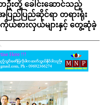
ာဦးတို့ ခေါင်းဆောင်သည့်
 အပြည်ပြည်ဆိုင်ရာ တရားရုံး
ှ ကိုယ်စားလှယ်များနှင့် တွေ့ဆုံခဲ့
s,