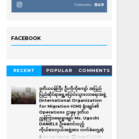
849
Followers
FACEBOOK
RECENT
POPULAR
COMMENTS
ဒုတိယဝန်ကြီး ဦးကိုကိုကျော် အပြည်
ပြည်ဆိုင်ရာရွှေ့ပြောင်းသွားလာရေးအဖွဲ့
(International Organization
for Migration-IOM) ရုံးချုပ်၏
Operations ဌာနမှ ဒုတိယ
ညွှန်ကြားရေးမှူးချုပ် Ms. Ugochi
DANIELS ဦးဆောင်သည့်
ကိုယ်စားလှယ်အဖွဲ့အား လက်ခံတွေ့ဆုံ
Ko Lay Naung
Aug 07, 2026