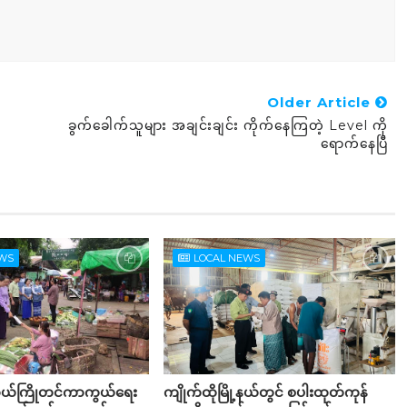
Older Article
ခွက်ခေါက်သူများ အချင်းချင်း ကိုက်နေကြတဲ့ Level ကို
ရောက်နေပြီ
EWS
LOCAL NEWS
ာယ်ကြိုတင်ကာကွယ်ရေး
ကျိုက်ထိုမြို့နယ်တွင် စပါးထုတ်ကုန်