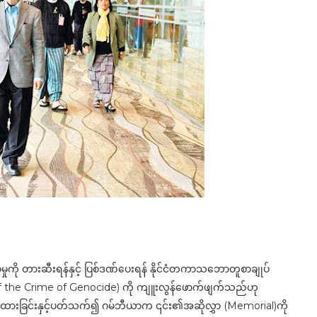
းစေမှုကို တားဆီးရန်နှင့် ပြစ်ဒဏ်ပေးရန် နိုင်ငံတကာသဘောတူစာချုပ်
 the Crime of Genocide) ကို ကျူးလွန်ဖောက်ဖျက်သည်ဟု
ွဲဆိုထားခြင်းနှင့်ပတ်သက်၍ ဂမ်ဘီယာက ၎င်း၏အဆိုလွှာ (Memorial)ကို