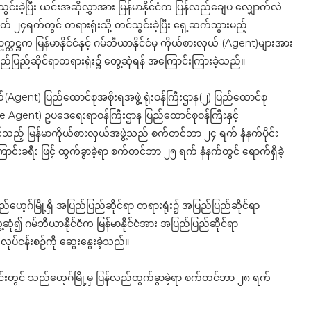
င်းခဲ့ပြီး ယင်းအဆိုလွှာအား မြန်မာနိုင်ငံက ပြန်လည်ချေပ လျှောက်လဲ
၂၄ရက်တွင် တရားရုံးသို့ တင်သွင်းခဲ့ပြီး ရှေ့ဆက်သွားမည့်
ကဋ္ဌက မြန်မာနိုင်ငံနှင့် ဂမ်ဘီယာနိုင်ငံမှ ကိုယ်စားလှယ် (Agent)များအား
ည်ပြည်ဆိုင်ရာတရားရုံး၌ တွေ့ဆုံရန် အကြောင်းကြားခဲ့သည်။
ယ်(Agent) ပြည်ထောင်စုအစိုးရအဖွဲ့ ရုံးဝန်ကြီးဌာန(၂) ပြည်ထောင်စု
ate Agent) ဥပဒေရေးရာဝန်ကြီးဌာန ပြည်ထောင်စုဝန်ကြီးနှင့်
်သည့် မြန်မာကိုယ်စားလှယ်အဖွဲ့သည် စက်တင်ဘာ ၂၄ ရက် နံနက်ပိုင်း
ြောင်းခရီး ဖြင့် ထွက်ခွာခဲ့ရာ စက်တင်ဘာ ၂၅ ရက် နံနက်တွင် ရောက်ရှိခဲ့
ေ့ဂ်မြို့ရှိ အပြည်ပြည်ဆိုင်ရာ တရားရုံး၌ အပြည်ပြည်ဆိုင်ရာ
တွေ့ဆုံ၍ ဂမ်ဘီယာနိုင်ငံက မြန်မာနိုင်ငံအား အပြည်ပြည်ဆိုင်ရာ
ုပ်ငန်းစဉ်ကို ဆွေးနွေးခဲ့သည်။
်းတွင် သည်ဟေ့ဂ်မြို့မှ ပြန်လည်ထွက်ခွာခဲ့ရာ စက်တင်ဘာ ၂၈ ရက်