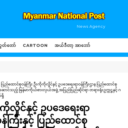
News Agency
ွှတ်တော်
CARTOON
အယ်ဒီတာ့ အာဘော်
ပြည်ထောင်စုဝန်ကြီး ဦးကိုကိုလှိုင်နှင့် ဥပဒေရေးရာဝန်ကြီးဌာန ပြည်ထောင်စု
ဆောင်သည့် မြန်မာကိုယ်စားလှယ်အဖွဲ့ အပြည်ပြည်ဆိုင်ရာ တရားရုံးဥက္ကဋ္ဌနှင့် ဂ
ရှိ
ိုလှိုင်နှင့် ဥပဒေရေးရာ
်ကြီးနှင့် ပြည်ထောင်စု