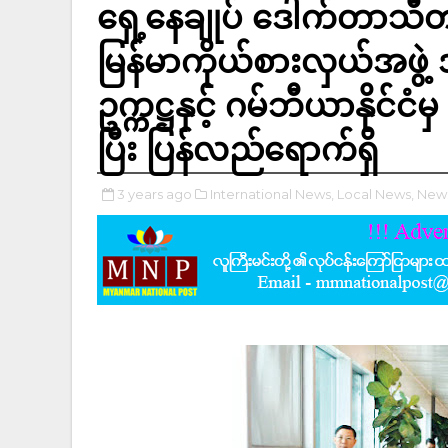
ရှေ့နေချုပ် ဒေါက်တာသီတ
မြန်မာကိုယ်စားလှယ်အဖွဲ့
ဥက္ကဋ္ဌနှင့် ဂမ်ဘီယာနိုင်ငံမ
ပြီး ပြန်လည်ရောက်ရှိ
3 years ago
International News,
Local News,
New