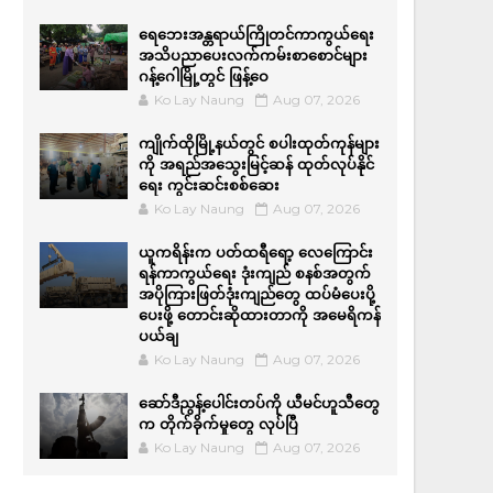
ရေဘေးအန္တရာယ်ကြိုတင်ကာကွယ်ရေး
အသိပညာပေးလက်ကမ်းစာစောင်များ
ဂန့်ဂေါမြို့တွင် ဖြန့်ဝေ
Ko Lay Naung
Aug 07, 2026
ကျိုက်ထိုမြို့နယ်တွင် စပါးထုတ်ကုန်များ
ကို အရည်အ‌သွေးမြင့်ဆန် ထုတ်လုပ်နိုင်
ရေး ကွင်းဆင်းစစ်ဆေး
Ko Lay Naung
Aug 07, 2026
ယူကရိန်းက ပတ်ထရီရော့ လေကြောင်း
ရန်ကာကွယ်ရေး ဒုံးကျည် စနစ်အတွက်
အပိုကြားဖြတ်ဒုံးကျည်တွေ ထပ်မံပေးပို့
ပေးဖို့ တောင်းဆိုထားတာကို အမေရိကန်
ပယ်ချ
Ko Lay Naung
Aug 07, 2026
ဆော်ဒီညွန့်ပေါင်းတပ်ကို ယီမင်ဟူသီတွေ
က တိုက်ခိုက်မှုတွေ လုပ်ပြီ
Ko Lay Naung
Aug 07, 2026