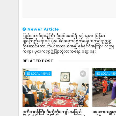
Newer Article
ပြည်ထောင်စုဝန်ကြီး ဦးခင်မောင်ရီ နှင့် ရုရှား-မြန်မာ
ချစ်ကြည်ရေးနှင့် ပူးပေါင်းဆောင်ရွက်ရေးအသင်းဥက္ကဋ္ဌ
ဦးဆောင်သော ကိုယ်စားလှယ်အဖွဲ့ နှစ်နိုင်ငံအကြား သတ္တု
ကဏ္ဍ၊ ပုလဲကဏ္ဍဖွံ့ဖြိုးတိုးတက်ရေး ဆွေးနွေး
RELATED POST
LOCAL NEWS
LOCAL N
ဒုတိယဝန်ကြီး ဦးကိုကိုကျော် အပြည်
ရေဘေးအန္တရ