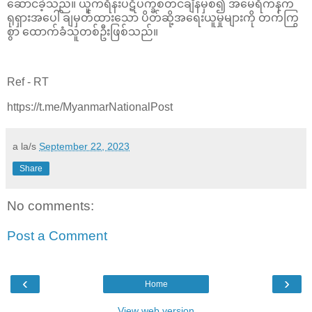
ဆောင်ခဲ့သည်။ ယူကရိန်းပဋိပက္ခစတင်ချိန်မှစ၍ အမေရိကန်က
ရုရှားအပေါ် ချမှတ်ထားသော ပိတ်ဆို့အရေးယူမှုများကို တက်ကြွ
စွာ ထောက်ခံသူတစ်ဦးဖြစ်သည်။
Ref - RT
https://t.me/MyanmarNationalPost
a la/s
September 22, 2023
Share
No comments:
Post a Comment
‹
›
Home
View web version