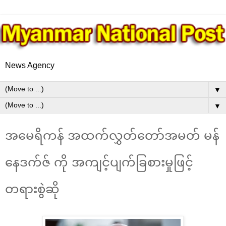
News Agency
▼
▼
အမေရိကန် အထက်လွှတ်တော်အမတ် မန်
နေဒက်ဇ် ကို အကျင့်ပျက်ခြစားမှုဖြင့်
တရားစွဲဆို