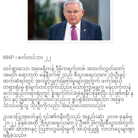
MNP ၊ စက်တင်ဘာ ၂၂
ထင်ရှားသော အမေရိကန် ဒီမိုကရက်တစ် အထက်လွှတ်တော်
အမတ် ရောဘတ် မန်နီဒက်စ် သည် စီးပွားရေးသမား သုံးဦးနှင့်
ဆက်ဆံရာတွင် အကျင့်ပျက်ခြစားမှုများအတွက် ဖက်ဒရယ်
တရားရုံးမှ စွဲချက်တင်လိုက်သည်။ သောကြာနေ့က မန်ဟက်တန်
ဖက်ဒရယ်တရားရုံးတွင် စွဲချက်တင်ခံခဲ့ရခြင်းဖြစ်ပြီး ၎င်း၏ဇနီး န
ဒိုင်း နှင့် ခြစားမှုတွင်ပါဝင်သည်ဟု စွပ်စွဲခံထားရသော အခြား
သံသယရှိသူ သုံးဦးကိုလည်း အမည်ပေးထားသည်။
ဥပဒေပြုအမတ်နှင့် ၎င်း၏ဇနီးတို့သည် အနည်းဆုံး ၂၀၁၈ ခုနှစ်မှ
၂၀၂၂ ခုနှစ်အထိ “စီးပွားရေးသမား ၃ ဦး၏ အကျိုးစီးပွားအတွက်
သူ၏ အာဏာနှင့် သြဇာလွှမ်းမိုးမှုကို အသုံးပြု၍ လာဘ်ငွေများစွာ
ရရှိခဲ့သည်။