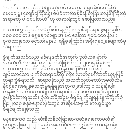
“လာဘ်ပေးလာဘ်ယူမှုများထဲတွင် ငွေသား၊ ရွှေ၊ အိမ်ပေါင်နှံဖို့
ပေးချေမှု၊ လျော်ကြေးငွေ၊ ဇိမ်ခံကားတစ်စီးနဲ့ တခြားတန်ဖိုးကြီးတဲ့
အရာတွေ ပါဝင်ပါတယ်” ဟု တရားရုံးတွင် ဖော်ပြထားသည်။
အထက်လွှတ်တော်အမတ်၏ နေအိမ်အား စီးနင်းရှာဖွေရာ ဒေါ်လာ
၁၀၀,၀၀၀ တန် ရွှေချောင်းများအပြင် ဒေါ်လာ ၅၀၀,၀၀၀ နီးပါး
ဝှက်ထားသော ငွေသားများပါ ရရှိခဲ့ကြောင်း အစိုးရရှေ့နေများထံမှ
သိရသည်။
စွဲချက်အသစ်သည် မန်နေဒက်ဇ်အတွက် ဒုတိယမြောက်
အဂတိလိုက်စားမှု အရှုပ်တော်ပုံဖြစ်သည်။ ၂၀၁၅ ခုနှစ်တွင်
အထက်လွှတ်တော်အမတ်သည် နယူးဂျာဇီတွင် သူနှင့်
ချမ်းသာသော မျက်စိဆရာဝန်တို့ကြား လာဘ်ပေးလာဘ်ယူမှုဖြင့်
တရားစွဲခံရသည်။ ဆရာဝန်သည် အထက်လွှတ်တော်အမတ်ထံမှ
နိုင်ငံရေးအရ နှစ်သက်မှုရရှိရန်အတွက် ဒေါ်လာ ၁ သန်းနီးပါး
တန်ဖိုးရှိ လက်ဆောင်များကို ရောင်းဝယ်ဖောက်ကားခဲ့သည်ဟု
စွပ်စွဲခံထားရသည်။ ခုံသမာဓိအဖွဲ့မှ စီရင်ချက်ချရန် ပျက်ကွက်ခဲ့
ပြီး ၂၀၁၇ ခုနှစ်နှောင်းပိုင်းတွင် အဆိုပါအမှုကို မှားယွင်းစွာ
စီရင်ချက်ချခဲ့သည်။
မန်နေဒက်ဇ် သည် ဆီးနိတ်နိုင်ငံခြားဆက်ဆံရေးကော်မတီ၏
ဥက္ကဋ္ဌအဖြစ် ၂၀၂၁ ခုနှစ် အစောပိုင်းကတည်းက တာဝန်ထမ်း