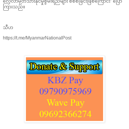
လေ့လာမှတ်သားနိုင်မှုစွမ်းရည်များ စိစစ်ခြင်းဖြစ်ကြောင်း” ပြော
ကြားသည်။
သီဟ
https://t.me/MyanmarNationalPost