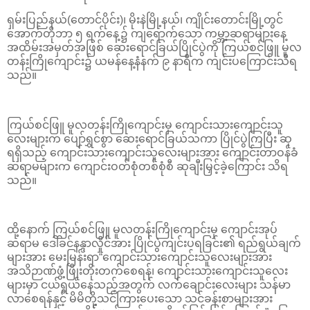
ရှမ်းပြည်နယ်(တောင်ပိုင်း)၊ မိုးနဲမြို့နယ်၊ ကျိုင်းတောင်းမြို့တွင်
အောက်တိုဘာ ၅ ရက်နေ့၌ ကျရောက်သော ကမ္ဘာ့ဆရာများနေ့
အထိမ်းအမှတ်အဖြစ် ဆေးရောင်ခြယ်ပြိုင်ပွဲကို ကြယ်စင်ဖြူ မူလ
တန်းကြိုကျောင်း၌ ယမန်နေ့နံနက် ၉ နာရီက ကျင်းပကြောင်းသိရ
သည်။
ကြယ်စင်ဖြူ မူလတန်းကြိုကျောင်းမှ ကျောင်းသားကျောင်းသူ
လေးများက ပျော်ရွှင်စွာ ဆေးရောင်ခြယ်သကာ ပြိုင်ပွဲကြပြီး ဆု
ရရှိသည့် ကျောင်းသားကျောင်းသူလေးများအား ကျောင်းတာဝန်ခံ
ဆရာမများက ကျောင်းဝတ်စုံတစ်စုံစီ ဆုချီးမြှင့်ခဲ့ကြောင်း သိရ
သည်။
ထို့နောက် ကြယ်စင်ဖြူ မူလတန်းကြိုကျောင်းမှ ကျောင်းအုပ်
ဆရာမ ဒေါ်ခင်နန္ဒာလှိုင်အား ပြိုင်ပွဲကျင်းပရခြင်း၏ ရည်ရွယ်ချက်
များအား မေးမြန်းရာ“ကျောင်းသားကျောင်းသူလေးများအား
အသိဉာဏ်ဖွံ့ဖြိုးတိုးတက်စေရန်၊ ကျောင်းသားကျောင်းသူလေး
များမှာ ငယ်ရွယ်နေသည့်အတွက် လက်ချောင်းလေးများ သန်မာ
လာစေရန်နှင့် မိမိတို့သင်ကြားပေးသော သင်ခန်းစာများအား