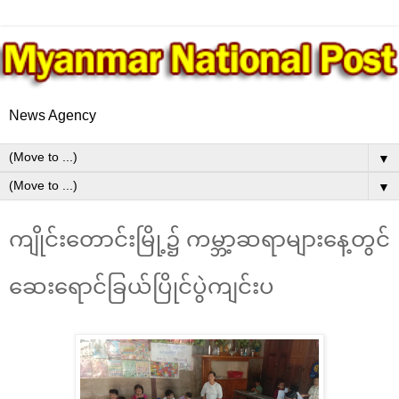
News Agency
▼
▼
ကျိုင်းတောင်းမြို့၌ ကမ္ဘာ့ဆရာများနေ့တွင်
ဆေးရောင်ခြယ်ပြိုင်ပွဲကျင်းပ