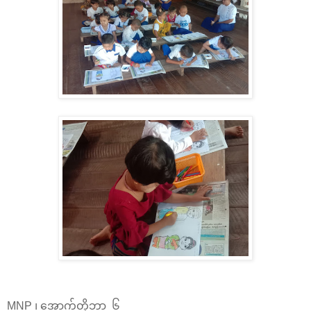
MNP ၊ အောက်တိုဘာ ၆