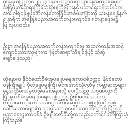
မိုင်းရယ်မြို့တွင် ၂၀၂၃ခုနှစ်၊ ကမ္ဘာ့ဆရာများနေ့အထိမ်းအမှတ်
အငြိမ်းစားဆရာကြီး/ဆရာမကြီးများနှင့် ပညာရေးဝန်ထမ်းများ
အား ဂါရဝပြုပူဇော်ကန်တော့ခြင်းအခမ်းအနားကို ယမန်နေ့ နံနက်
၉ နာရီက အခြေခံပညာအထက်တန်းကျောင်း၊ ရတနာခန်းမ၌
ပြုလုပ်သည်။
ဦးစွာ အခြေခံပညာအထက်တန်းကျောင်းမှ အထက်တန်းအဆင့်
ကျောင်းသား/သူများက “မြတ်ဆရာ”သီချင်းဖြင့် သီဆို
ဖျော်ဖြေသည်။
ထိုနောက် နိုင်ငံတော်စီမံအုပ်ချုပ်ရေးကောင်စီဉက္ကဌ၊ နိုင်ငံတော်
ဝန်ကြီးချုပ် ဗိုလ်ချုပ်မှူးကြီး မင်းအောင်လှိုင်ထံမှ ကမ္ဘာ့ဆရာများ
နေ့အထိမ်းအမှတ်အခမ်းအနားသို့ ပေးပို့သည့် သဝဏ်လွှာကို
မြို့နယ်စီမံအုပ်ချုပ်ရေးအဖွဲ့ဉက္ကဌ ဦးစိုးမင်းအောင်က
လည်းကောင်း၊ ကုလသမဂ္ဂလက်အောက်ခံအဖွဲ့(၅)ဖွဲ့၏ အဖွဲ့
ခေါင်းဆောင်များက ပေးပို့သော စုပေါင်းသဝဏ်လွှာကို မြို့နယ်
ပညာရေးမှူးတာဝန်ခံ ဦးမျိုးဇော်ဦးတို့ကလည်းကောင်း ဖတ်ကြားခဲ့
ကြသည်။