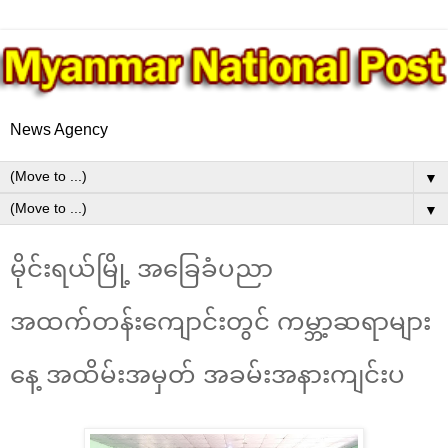
News Agency
▼
▼
မိုင်းရယ်မြို့ အခြေခံပညာ
အထက်တန်းကျောင်းတွင် ကမ္ဘာ့ဆရာများ
နေ့ အထိမ်းအမှတ် အခမ်းအနားကျင်းပ