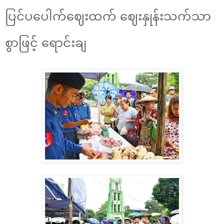
ပြင်ပပေါက်ဈေးထက် ဈေးနှုန်းသက်သာ
စွာဖြင့် ရောင်းချ