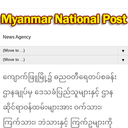
News Agency
▼
▼
ကျောက်ဖြူမြို့၌ ဓညဝတီရေတပ်စခန်း
ဌာနချုပ်မှ ဒေသခံပြည်သူများနှင့် ဌာန
ဆိုင်ရာဝန်ထမ်းများအား ဝက်သား၊
ကြက်သား၊ ဘဲသားနှင့် ကြက်ဥများကို