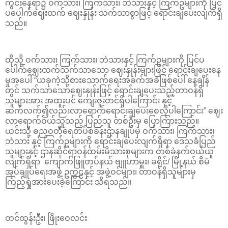
ကွင်းနေရာ၌ ဝက်သား၊ ကြက်သား၊ ဘဲသားနှင့် ကြက်ဥများကို ပြင်
ပပေါက်ဈေးထက် ဈေးနှုန်း သက်သာစွာဖြင့် ရောင်းချပေးလျက်ရှိ
သည်။
ထိုသို့ ဝက်သား၊ ကြက်သား၊ ဘဲသားနှင့် ကြက်ဥများကို ပြင်ပ
ပေါက်ဈေးထက်သက်သာသော ဈေးနှုန်းများဖြင့် ရောင်းချပေးနေ
မှုအပေါ် “ယခုကဲ့သို့စားသောက်ရေးအခက်အခဲဖြစ်ပေါ် နေချိန်
တွင် သက်သာသောဈေးနှုန်းဖြင့် ရောင်းချပေးသည့်တာဝန်ရှိ
သူများအား အထူးပင် ကျေးဇူးတင်ရှိပါကြောင်း နှင့်
ဆက်လက်၍လည်းလာရောက်ရောင်းချပေးစေလိုပါကြောင်း” ဈေး
လာရောက်ဝယ်သူသည့် ပြည်သူ တစ်ဦးမှ ပြောကြားသည်။
ယင်းသို့ ဓညဝတီရေတပ်စခန်းဌာနချုပ်မှ ဝက်သား၊ ကြက်သား၊
ဘဲသား နှင့် ကြက်ဥများကို ရောင်းချပေးလျက်ရှိရာ ဒေသခံပြည်
သူများနှင့် ဌာနဆိုင်ရာဝန်ထမ်းမိသားစုများက တစ်ခဲနက်ဝယ်ယူ
လျက်ရှိရာ ကျောက်ဖြူတပ်နယ် ဗျူဟာမှူး၊ ခရိုင်/ မြို့နယ် စီမံ
အုပ်ချုပ်ရေးအဖွဲ့ ဥက္ကဠနှင့် အဖွဲ့ဝင်များ၊ တာဝန်ရှိသူများမှ
ကြည့်ရှုအားပေးခဲ့ကြောင်း သိရသည်။
တင်ထွန်းဦး၊ ဖြိုးဝေလင်း