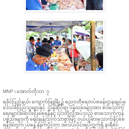
MNP ၊ အောက်တိုဘာ ၇
ရခိုင်ပြည်နယ်၊ ကျောက်ဖြူမြို့၌ ဓညဝတီရေတပ်စခန်းဌာနချုပ်မှ
ဒေသခံပြည်သူများနှင့် ဌာနဆိုင်ရာ ဝန်ထမ်းများအား စားသောက်
ရေးများအဆင်ပြေစေရန်နှင့် ၎င်းတို့လိုအပ်သည့် စားသောက်ကုန်
ပစ္စည်းများကို ဈေးနှုန်းသက်သာစွာဖြင့် ဝယ်ယူစားသောက်နိုင်စေ
ရန်အတွက် ယနေ့ နံနက်ပိုင်းက အလယ်ပိုင်းရပ်ကွက်ရှိ နာရီစင်