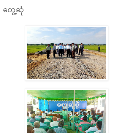
တွေ့ဆုံ