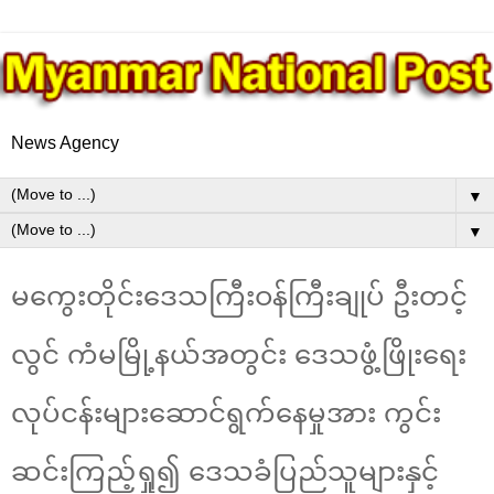
News Agency
▼
▼
မကွေးတိုင်းဒေသကြီးဝန်ကြီးချုပ် ဦးတင့်
လွင် ကံမမြို့နယ်အတွင်း ဒေသဖွံ့ဖြိုးရေး
လုပ်ငန်းများဆောင်ရွက်နေမှုအား ကွင်း
ဆင်းကြည့်ရှု၍ ဒေသခံပြည်သူများနှင့်