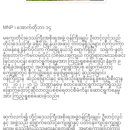
MNP ၊ အောက်တိုဘာ ၁၄
မကွေးတိုင်းဒေသကြီးအစိုးရအဖွဲ့ ဝန်ကြီးချုပ် ဦးတင့်လွင်သည်
တိုင်းဒေသကြီး ခရိုင် မြို့နယ်အဆင့် တာဝန်ရှိသူများ လိုက်ပါကာ
ယမန်နေ့ နံနက်ပိုင်းက ကံမမြို့နယ်သို့ ရောက်ရှိပြီး သရက်-နတ်
မီးတောက်-ကံမလမ်းပိုင်း (၁၈)ပေအကျယ် ကတ္တရာလမ်းသစ်ခင်း
ခြင်းလုပ်ငန်း ဆောင်ရွက်နေမှုအား ကြည့်ရှုစစ်ဆေးပြီး နံနက် ၉
နာရီခွဲအချိန်တွင် အုတ်ရှစ်ချိုကျေးရွာအုပ်စု ခြောက်ထောင့်
ကျေးရွာတွင် စိုက်ပျိုးရေး၊ မွေးမြူရေးနှင့် ဆည်မြောင်း
ဝန်ကြီးဌာန ဆည်မြောင်းနှင့် ရေအသုံးချမှုစီမံခန့်ခွဲရေးဦးစီးဌာန
က ၂၀၂၂-၂၀၂၃ ဘဏ္ဍာနှစ်မှ စတင်ဆောင်ရွက်လျက်ရှိသည့်
ခြောက်ထောင့်ဆိုလာလျှပ်စစ်ရေတင်စီမံကိန်း ဆောင်ရွက်နေမှု
အား ကြည့်ရှုစစ်ဆေးခဲ့သည်။
ဆက်လက်၍ တိုင်းဒေသကြီးအစိုးရအဖွဲ့ဝန်ကြီးချုပ် ဦးတင့်လွင်
နှင့် အဖွဲ့သည် ခြောက်ထောင့်ကျေးရွာနှင့် ပတ်ဝန်းကျင်ကျေးရွာ
များမှ ဒေသခံပြည်သူများနှင့်တွေ့ဆုံ၍ အမှာစကားပြောကြား