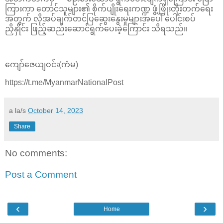
ကြားကာ တောင်သူများ၏ စိုက်ပျိုးရေးကဏ္ဍ ဖွံ့ဖြိုးတိုးတက်ရေး
အတွက် လိုအပ်ချက်တင်ပြဆွေးနွေးမှုများအပေါ် ပေါင်းစပ်
ညှိနှိုင်း ဖြည့်ဆည်းဆောင်ရွက်ပေးခဲ့ကြောင်း သိရသည်။
ကျော်ဇေယျဝင်း(ကံမ)
https://t.me/MyanmarNationalPost
a la/s
October 14, 2023
Share
No comments:
Post a Comment
‹
›
Home