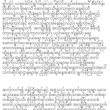
ရာတွင် ယခုဆောင်ရွက်နေသော ဆိုလာလျှပ်စစ်ရေတင် စီမံကိန်း
ပြီးစီးပါက မိုးရာသီ ဆောင်းရာသီများသာမက နွေရာသီ
ကာလ၌လည်း သီးနှံများ စိုက်ပျိုးနိုင်မည်ဖြစ်ပြီး စိုက်ပျိုးမည့်
ဧက(၈၀၀)ကို စိုက်ပျိုးရေများ လုံလောက်စွာ ပေးဝေနိုင်မည်
ဖြစ်ကြောင်းနှင့် တောင်သူများအနေဖြင့်လည်း ရရှိလာမည့်
စိုက်ပျိုးရေများကို အကျိုးရှိရှိ အသုံးချစေလိုကြောင်း၊ မိမိတို့
တာဝန်ယူရသည့်ကာလအတွင်း ပညာရေး၊ ကျန်းမာ ရေး
လမ်းပန်းဆက်သွယ်ရေး စသည့် ဒေသဖွံ့ဖြိုးရေးလုပ်ငန်းများ
ဆောင်ရွက်ပေးနေသည့်အပြင် ပြည်သူလူထု၏ လူနေမှုဘဝမြင့်
မားလာစေရန် ဆောင်ရွက်ပေးလျက်ရှိကြောင်း ပြောကြားခဲ့သည်။
ထို့နောက် တိုင်းဒေသကြီးအစိုးရအဖွဲ့ လမ်းပန်းဆက်သွယ်ရေး
ဝန်ကြီး ရဲမှူးကြီးလင်းထွဋ်က အမှာစကားပြောကြားပြီး တက်
ရောက်လာကြသည့် ဒေသခံပြည်သူများမှ ဒေသဖွံ့ဖြိုးရေး
လုပ်ငန်းများ ဆွေးနွေးတင်ပြခဲ့ကြရာ ဆွေးနွေးတင်ပြမှုများအပေါ်
သက်ဆိုင်ရာဌာနများမှ ညှိနှိုင်းဆွေးနွေးဆောင် ရွက်ခဲ့ကြသည်။
ဆက်လက်၍ ဝန်ကြီးချုပ်နှင့် အဖွဲ့သည် ကျောက်မဲကျေးရွာ မဒေး
ဆည်ရေသောက်ဧရိယာတွင် မိုးစပါး(ဆာဖိုးသာစပါး)ဧက တစ်ရာ
တစ်နှစ်သုံးသီး စံပြစိုက်ခင်းအား ကြည့်ရှုစစ်ဆေးပြီး ဒေသခံ
တောင်သူများနှင့်တွေ့ဆုံ၍ တောင်သူများ၏ အကျိုးစီးပွားအတွက်
အဘက်ဘက်မှ စဉ်းစားဆောင် ရွက်ပေးလျက်ရှိကြောင်း ပြော