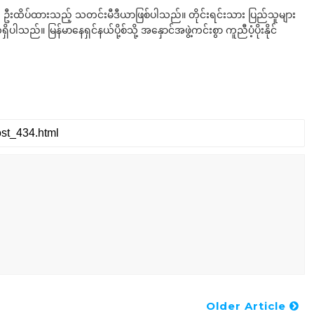
ို ဦးထိပ်ထားသည့် သတင်းမီဒီယာဖြစ်ပါသည်။ တိုင်းရင်းသား ပြည်သူများ
်။ မြန်မာနေရှင်နယ်ပို့စ်သို့ အနှောင်အဖွဲ့ကင်းစွာ ကူညီပံ့ပိုးနိုင်
Older Article