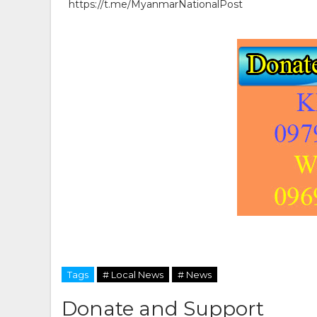
https://t.me/MyanmarNationalPost
Tags
# Local News
# News
Donate and Support