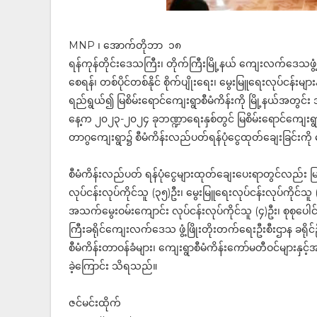
MNP ၊ အောက်တိုဘာ ၁၈
ရန်ကုန်တိုင်းဒေသကြီး၊ တိုက်ကြီးမြို့နယ် ကျေးလက်ဒေသဖွံ
စေရန်၊ တစ်ပိုင်တစ်နိုင် စိုက်ပျိုးရေး၊ မွေးမြူရေးလုပ်ငန်းမျာ
ရည်ရွယ်၍ မြစိမ်းရောင်ကျေးရွာစီမံကိန်းကို မြို့နယ်အ
နေ့က ၂၀၂၃-၂၀၂၄ ခုဘဏ္ဍာရေးနှစ်တွင် မြစိမ်းရောင်ကျေးရ
တာဂွကျေးရွာ၌ စီမံကိန်းလည်ပတ်ရန်ပုံငွေထုတ်ချေးခြင်းကို
စီမံကိန်းလည်ပတ် ရန်ပုံငွေများထုတ်ချေးပေးရာတွင်လည်း မြစိမ
လုပ်ငန်းလုပ်ကိုင်သူ (၃၅)ဦး၊ မွေးမြူရေးလုပ်ငန်းလုပ်ကိုင်
အသက်မွေးဝမ်းကျောင်း လုပ်ငန်းလုပ်ကိုင်သူ (၄)ဦး၊ စုစုပေါင
ကြီးခရိုင်ကျေးလက်ဒေသ ဖွံ့ဖြိုးတိုးတက်ရေးဦးစီးဌာန ခရိုင်ဦးစီးမ
စီမံကိန်းတာဝန်ခံများ၊ ကျေးရွာစီမံကိန်းကော်မတီဝင်များနှင့
ခဲ့ကြောင်း သိရသည်။
ဇင်မင်းထိုက်