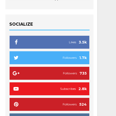
SOCIALIZE
3.5k
Likes
1.7k
Followers
735
Followers
2.8k
Subscribes
524
Followers