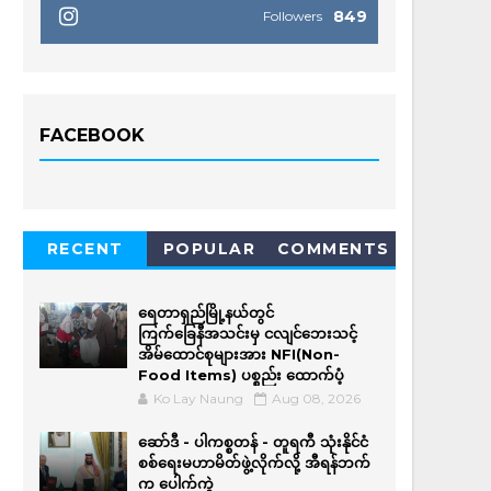
849
Followers
FACEBOOK
RECENT
POPULAR
COMMENTS
ရေတာရှည်မြို့နယ်တွင်
ကြက်ခြေနီအသင်းမှ ငလျင်ဘေးသင့်
အိမ်‌ထောင်စုများအား NFI(Non-
Food Items) ပစ္စည်း ထောက်ပံ့
Ko Lay Naung
Aug 08, 2026
ဆော်ဒီ - ပါကစ္စတန် - တူရကီ သုံးနိုင်ငံ
စစ်ရေးမဟာမိတ်ဖွဲ့လိုက်လို့ အီရန်ဘက်
က ပေါက်ကွဲ