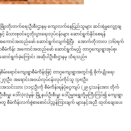
့ဖြိုးတိုးတက်ရေးဦးစီးဌာနမှ ကျေးလက်နေပြည်သူများ ဆင်းရဲမှုလျှော့ချ
းနှင့် မိသားစုဝင်ငွေတိုးပွားရေးလုပ်ငန်းများ ဆောင်ရွက်နိုင်စေရန်
တွင်း အကောင်အထည်ဖော် ဆောင်ရွက်လျက်ရှိပြီး အောက်တိုဘာလ (၁၆)ရက်
ွာစီမံကိန်း အကောင်အထည်ဖော် ဆောင်ရွက်မည့် တာဂွကျေးရွာအုပ်စု၊
 ဆောင်ရွက်ခဲ့ကြောင်း အဆိုပါဦးစီးဌာနမှ သိရသည်။
်းရောင်ကျေးရွာစီမံကိန်းဖြင့် တာဂွကျေးရွာအတွင်းရှိ စိုက်ပျိုးရေး
သူ (၂၇)ဦး၊ အရောင်းအဝယ်လုပ်ငန်းလုပ်ကိုင်သူ (၄၈)ဦး၊
်းအသင်းသား (၁၁၄)ဦးကို စီမံကိန်းရန်ပုံငွေကျပ် (၂၉.၄)သန်းအား တိုက်
ှူး ဒေါ်လဲ့လဲ့မွန်၊ မြို့နယ်ဦးစီးမှူး ဒေါ်ဥမ္မာရွှေတို့မှကြီးကြပ်၍ ကျေးရွာ
်အတူ စီမံကိန်းလက်စွဲစာစောင်ပါညွှန်ကြားချက် များနှင့်အညီ ထုတ်ချေးပေး