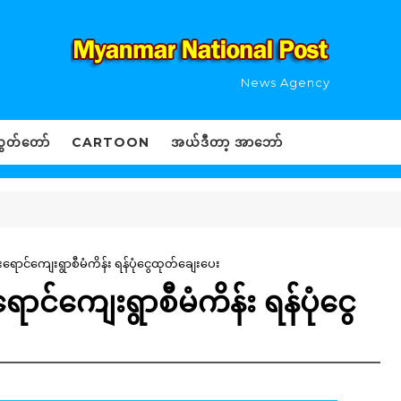
News Agency
ွှတ်တော်
CARTOON
အယ်ဒီတာ့ အာဘော်
်းရောင်ကျေးရွာစီမံကိန်း ရန်ပုံငွေထုတ်ချေးပေး
ရောင်ကျေးရွာစီမံကိန်း ရန်ပုံငွေ