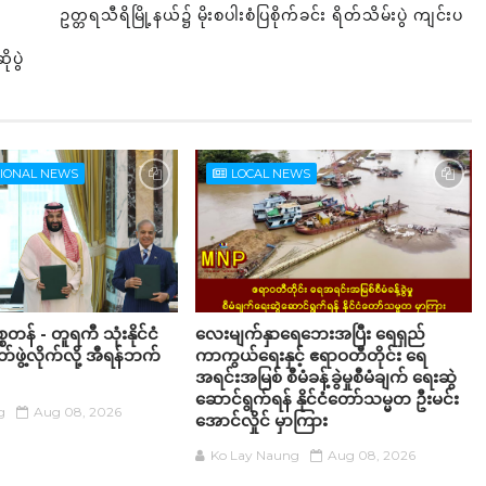
ဥတ္တရသီရိမြို့နယ်၌ မိုးစပါးစံပြစိုက်ခင်း ရိတ်သိမ်းပွဲ ကျင်းပ
ပွဲ
TIONAL NEWS
LOCAL NEWS
စတန် - တူရကီ သုံးနိုင်ငံ
လေးမျက်နှာရေဘေးအပြီး ရေရှည်
ဖွဲ့လိုက်လို့ အီရန်ဘက်
ကာကွယ်ရေးနှင့် ဧရာဝတီတိုင်း ရေ
အရင်းအမြစ် စီမံခန့်ခွဲမှုစီမံချက် ရေးဆွဲ
ဆောင်ရွက်ရန် နိုင်ငံတော်သမ္မတ ဦးမင်း
g
Aug 08, 2026
အောင်လှိုင် မှာကြား
Ko Lay Naung
Aug 08, 2026