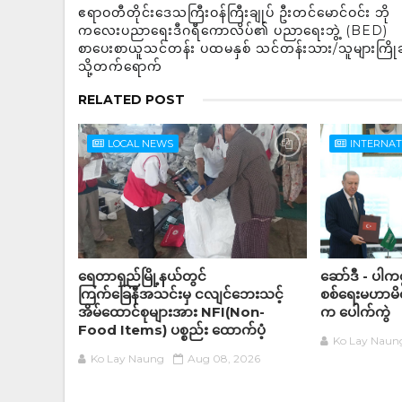
ဧရာဝတီတိုင်းဒေသကြီးဝန်ကြီးချုပ် ဦးတင်မောင်ဝင်း ဘို
ကလေးပညာရေးဒီဂရီကောလိပ်၏ ပညာရေးဘွဲ့ (BED)
စာပေးစာယူသင်တန်း ပထမနှစ် သင်တန်းသား/သူများကြိုဆို
သို့တက်ရောက်
RELATED POST
LOCAL NEWS
INTERNA
ရေတာရှည်မြို့နယ်တွင်
ဆော်ဒီ - ပါကစ္
ကြက်ခြေနီအသင်းမှ ငလျင်ဘေးသင့်
စစ်ရေးမဟာမိတ်
အိမ်‌ထောင်စုများအား NFI(Non-
က ပေါက်ကွဲ
Food Items) ပစ္စည်း ထောက်ပံ့
Ko Lay Naun
Ko Lay Naung
Aug 08, 2026