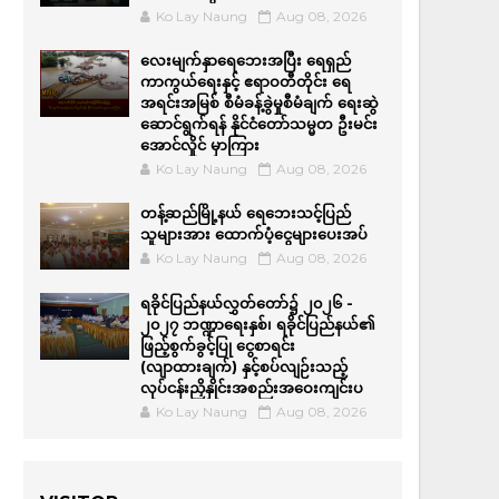
Ko Lay Naung
Aug 08, 2026
လေးမျက်နှာရေဘေးအပြီး ရေရှည်
ကာကွယ်ရေးနှင့် ဧရာဝတီတိုင်း ရေ
အရင်းအမြစ် စီမံခန့်ခွဲမှုစီမံချက် ရေးဆွဲ
ဆောင်ရွက်ရန် နိုင်ငံတော်သမ္မတ ဦးမင်း
အောင်လှိုင် မှာကြား
Ko Lay Naung
Aug 08, 2026
တန့်ဆည်မြို့နယ် ရေဘေးသင့်ပြည်
သူများအား ထောက်ပံ့ငွေများပေးအပ်
Ko Lay Naung
Aug 08, 2026
ရခိုင်ပြည်နယ်လွှတ်တော်၌ ၂၀၂၆ -
၂၀၂၇ ဘဏ္ဍာရေးနှစ်၊ ရခိုင်ပြည်နယ်၏
ဖြည့်စွက်ခွင့်ပြု ငွေစာရင်း
(လျာထားချက်) နှင့်စပ်လျဉ်းသည့်
လုပ်ငန်းညှိနှိုင်းအစည်းအဝေးကျင်းပ
Ko Lay Naung
Aug 08, 2026