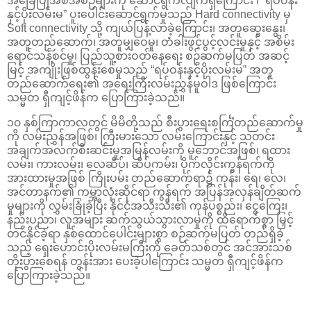
အခြေပြုအစီအစဉ်များကို ဆောင်ရွက်လျက်ရှိကြောင်း ၊ “ရပ်ဝန်း
နှင့်ပိုးလမ်းမ” ပူးပေါင်းဆောင်ရွက်မှုသည် Hard connectivity မှ
Soft connectivity သို့ ကျယ်ပြန့်လာခဲ့ကြောင်း၊ အတူဆွေးနွေး၊
အတူတည်ဆောက်၊ အတူမျှဝေမှု၊ တံခါးဖွင့်ပွင့်လင်းမှုနှင့် အစိမ်း
ရောင်သန့်စင်မှု၊ ပြည်သူ့စားဝတ်နေရေး စဉ်ဆက်မပြတ် အဆင့်
မြင့် အကျိုးဖြစ်ထွန်းစေမှုသည် “ရပ်ဝန်းနှင့်ပိုးလမ်းမ” အတူ
တည်ဆောက်ရေး၏ အရေးကြီးလမ်းညွှန်မူဝါဒ ဖြစ်ကြောင်း
သမ္မတ ရှီကျင့်ဖိန်က ပြောကြားခဲ့သည်။
၁၀ နှစ်ကြာကာလတွင် မိမိတို့သည် စီးပွားရေးစင်္ကြံတည်ဆောက်မှု
ကို လမ်းညွှန်အဖြစ်၊ ကြီးမားသော လမ်းကြောင်းနှင့် သတင်း
အချက်အလက်စီးဆင်းမှုအမြန်လမ်းကို မူဘောင်အဖြစ်၊ ရထား
လမ်း၊ ကားလမ်း၊ လေဆိပ်၊ ဆိပ်ကမ်း၊ ပိုက်လိုင်းကွန်ရက်ကို
အားထားမှုအဖြစ် ကြိုးပမ်း တည်ဆောက်ရာ၌ ကုန်း၊ ရေ၊ လေ၊
အင်တာနက်၏ ကမ္ဘာလုံးဆိုင်ရာ ကွန်ရက် အပြန်အလှန်ချိတ်ဆက်
မှုများကို လွှမ်းခြုံခဲ့ပြီး နိုင်ငံအသီးသီး၏ ကုန်ပစ္စည်း၊ ငွေကြေး၊
နည်းပညာ၊ လူအများ ဆက်သွယ်သွားလာမှုကို ထိရောက်စွာ မြှင့်
တင်နိုင်ခဲ့ရာ နှစ်ထောင်ပေါင်းများစွာ စဉ်ဆက်မပြတ် တည်ရှိခဲ့
သည့် ရှေးဟောင်းပိုးလမ်းမကြီးကို ခေတ်သစ်တွင် အင်အားသစ်
တိုးပွားစေရန် တွန်းအား ပေးခဲ့ပါကြောင်း သမ္မတ ရှီကျင့်ဖိန်က
ပြောကြားခဲ့သည်။