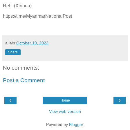
Ref - (Xinhua)
https://t.me/MyanmarNationalPost
a la/s
October 19, 2023
Share
No comments:
Post a Comment
‹
›
Home
View web version
Powered by
Blogger
.