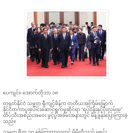
ပေကျင်း၊ အောက်တိုဘာ ၁၈
တရုတ်နိုင်ငံ သမ္မတ ရှီကျင့်ဖိန်က တတိယအကြိမ်မြောက်
နိုင်ငံတကာပူးပေါင်းဆောင်ရွက်မှုဆိုင်ရာ “ရပ်ဝန်းနှင့်ပိုးလမ်းမ”
ထိပ်သီးအစည်းအဝေး ဖွင့်ပွဲအခမ်းအနားတွင် မိန့်ခွန်းပြောကြားခဲ့
သည်။
သမ္မတ ရှီက ၁၀ နှစ်ကြာကာလတွင် မိမိတို့သည် မူရင်း