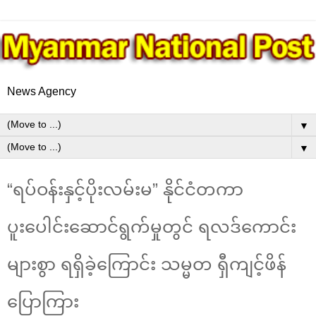
News Agency
▼
▼
“ရပ်ဝန်းနှင့်ပိုးလမ်းမ” နိုင်ငံတကာ
ပူးပေါင်းဆောင်ရွက်မှုတွင် ရလဒ်ကောင်း
များစွာ ရရှိခဲ့ကြောင်း သမ္မတ ရှီကျင့်ဖိန်
ပြောကြား