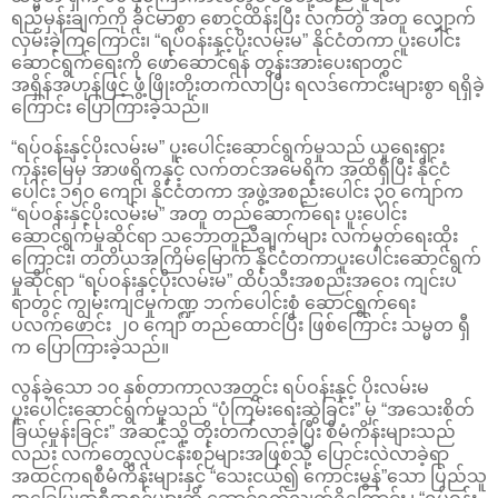
ရည်မှန်းချက်ကို ခိုင်မာစွာ စောင့်ထိန်းပြီး လက်တွဲ အတူ လျှောက်
လှမ်းခဲ့ကြကြောင်း၊ “ရပ်ဝန်းနှင့်ပိုးလမ်းမ” နိုင်ငံတကာ ပူးပေါင်း
ဆောင်ရွက်ရေးကို ဖော်ဆောင်ရန် တွန်းအားပေးရာတွင်
အရှိန်အဟုန်ဖြင့် ဖွံ့ဖြိုးတိုးတက်လာပြီး ရလဒ်ကောင်းများစွာ ရရှိခဲ့
ကြောင်း ပြောကြားခဲ့သည်။
“ရပ်ဝန်းနှင့်ပိုးလမ်းမ” ပူးပေါင်းဆောင်ရွက်မှုသည် ယူရေးရှား
ကုန်းမြေမှ အာဖရိကနှင့် လက်တင်အမေရိက အထိရှိပြီး နိုင်ငံ
ပေါင်း ၁၅၀ ကျော်၊ နိုင်ငံတကာ အဖွဲ့အစည်းပေါင်း ၃၀ ကျော်က
“ရပ်ဝန်းနှင့်ပိုးလမ်းမ” အတူ တည်ဆောက်ရေး ပူးပေါင်း
ဆောင်ရွက်မှုဆိုင်ရာ သဘောတူညီချက်များ လက်မှတ်ရေးထိုး
ကြောင်း၊ တတိယအကြိမ်မြောက် နိုင်ငံတကာပူးပေါင်းဆောင်ရွက်
မှုဆိုင်ရာ “ရပ်ဝန်းနှင့်ပိုးလမ်းမ” ထိပ်သီးအစည်းအဝေး ကျင်းပ
ရာတွင် ကျွမ်းကျင်မှုကဏ္ဍ ဘက်ပေါင်းစုံ ဆောင်ရွက်ရေး
ပလက်ဖောင်း ၂၀ ကျော် တည်ထောင်ပြီး ဖြစ်ကြောင်း သမ္မတ ရှီ
က ပြောကြားခဲ့သည်။
လွန်ခဲ့သော ၁၀ နှစ်တာကာလအတွင်း ရပ်ဝန်းနှင့် ပိုးလမ်းမ
ပူးပေါင်းဆောင်ရွက်မှုသည် “ပုံကြမ်းရေးဆွဲခြင်း” မှ “အသေးစိတ်
ခြယ်မှုန်းခြင်း” အဆင့်သို့ တိုးတက်လာခဲ့ပြီး စီမံကိန်းများသည်
လည်း လက်တွေ့လုပ်ငန်းစဉ်များအဖြစ်သို့ ပြောင်းလဲလာခဲ့ရာ
အထင်ကရစီမံကိန်းများနှင့် “သေးငယ်၍ ကောင်းမွန်”သော ပြည်သူ