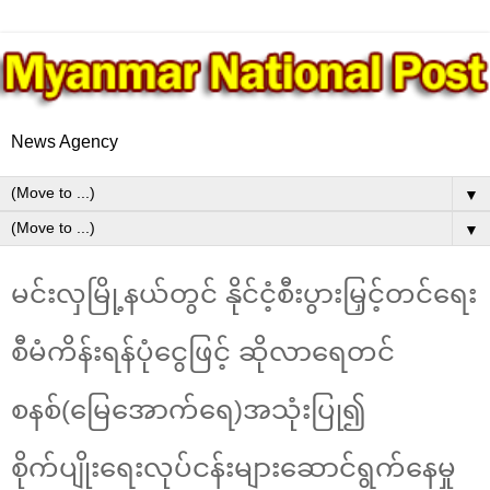
News Agency
▼
▼
မင်းလှမြို့နယ်တွင် နိုင်ငံ့စီးပွားမြှင့်တင်ရေး
စီမံကိန်းရန်ပုံငွေဖြင့် ဆိုလာရေတင်
စနစ်(မြေအောက်ရေ)အသုံးပြု၍
စိုက်ပျိုး‌ရေးလုပ်ငန်းများဆောင်ရွက်နေမှု