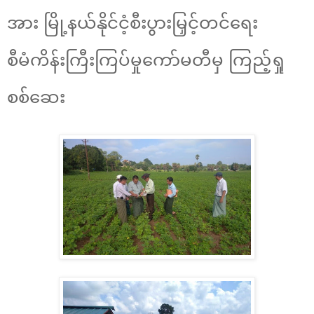
အား မြို့နယ်နိုင်ငံ့စီးပွားမြှင့်တင်ရေး
စီမံကိန်းကြီးကြပ်မှုကော်မတီမှ ကြည့်ရှု
စစ်ဆေး