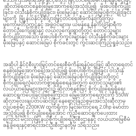
ဒေသကြီးအစိုးရအဖွဲ့ နိုင်ငံ့စီးပွား မြှင့်တင်ရေးစီမံကိန်းရန်ပုံငွေဖြင့်
ဆိုလာရေတင်စနစ်(မြေအောက်ရေ)အသုံးပြု၍ မိုးစပါးစိုက်ပျိုး
ခြင်း၊ ဝါသီးနှံစိုက်ပျိုးခြင်း၊ မိုးမြေပဲနှင့် ဆောင်းမြေပဲစိုက်ပျိုးခြင်း
များကို မြို့နယ်နိုင်ငံ့စီးပွားမြှင့်တင်ရေးစီမံကိန်းကြီးကြပ်
မှု‌ကော်မတီဥက္ကဋ္ဌနှင့် အဖွဲ့ဝင်များမှ ယမန်နေ့ နံနက်(၉)နာရီက
တောင်ဦးကျေးရွာနှင့် လယ်လှကျေးရွာတို့တွင် တောင်သူများ
စိုက်ပျိုးထားသော မိုးစပါးစိုက်ကွင်းများနှင့် ဝါသီးနှံစိုက်ခင်းများ
မိုးမြေပဲနှင့် ဆောင်းမြေပဲ စိုက်ခင်းတွင် ကွင်းဆင်းကြည့်ရှုခဲ့သည်။
အဆိုပါ နိုင်ငံ့စီးပွားမြှင့်တင်ရေးစီမံကိန်းရန်ပုံငွေဖြင့် ဆိုလာရေတင်
စနစ်(မြေအောက်ရေ)အသုံးပြု၍ မိုးစပါးစိုက်ပျိုးခြင်း ဝါသီးနှံ
စိုက်ပျိုးခြင်း၊ မိုးမြေပဲနှင့် ဆောင်းမြေပဲစိုက်ပျိုးခြင်းတို့တွင်
စိုက်ပျိုးရေလုံလောက်စွာရရှိစေရန်အတွက် တောင်သူများ၏
လယ်ယာမြေများအတွင်း၌ ဆိုလာစနစ်ဖြင့် စိုက်ပျိုးရေရရှိရေး
ဆောင်ရွက်ပေးခြင်းဖြစ်ကြောင်း၊ မြေအောက်ရေတွင်းကို 550W
ဆိုလာလေးချပ်တပ်ဆင်ပြီး နေရောင်ခြည်စွမ်းအင်သုံးဆိုလာမှ
လျှပ်စစ်မီး 2200KW ထွက်ရှိကာ မြင်းကောင်ရေ 2.0hp မော်တာ
အသုံးပြု၍ စိုက်ပျိုးရေရှိအောင် ကူညီဆောင်ရွက်ပေးထား
ကြောင်း မင်းလှမြို့နယ်စိုက်ပျိုးရေးဦးစီးဌာနနှင့် လယ်ယာမြေစီမံ
ခန့်ခွဲရေးနှင့်စာရင်းအင်းဦးစီးဌာနတို့မှ သိရသည်။