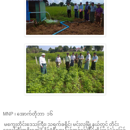
MNP ၊ အောက်တိုဘာ ၁၆
မကွေးတိုင်းဒေသကြီး၊ သရက်ခရိုင်၊ မင်းလှမြို့နယ်တွင် တိုင်း