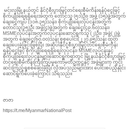
မင်းလှမြို့နယ်တွင် နိုင်ငံ့စီးပွားမြှင့်တင်ရေးစီမံကိန်းရန်ပုံငွေဖြင့်
စိုက်ပျိုးရေရရှိရေးအတွက် တောင်သူ (၅၁)ဦး၊ အဖွဲ့ (၁၅)ဖွဲ့အတွက်
ချေးငွေကျပ် (၁၁၈.၃၅)သန်း၊ စိုက်ပျိုးရေးလုပ်ငန်းအတွက်
တောင်သူ(၃၅)ဦး အဖွဲ့(၄)ဖွဲ့အတွက် ချေးငွေ(၄၉.၆၀)သန်း၊
MSMEလုပ်ငန်းအတွက်လုပ်ငန်းဆောင်ရွက်သူ (၂)ဦး၊ အဖွဲ့(၂)ဖွဲ့
အတွက် ချေးငွေ(၆၀.၀၀)သန်း စုစုပေါင်း(၂၂၇.၉၅)သန်း ထုတ်
ချေးပေးခဲ့ခြင်းဖြစ်ပြီး အဆိုပါနိုင်ငံ့စီးပွားမြှင့်တင်ရေးစီမံကိန်း
ရန်ပုံငွေဖြင့် စိုက်ပျိုးရေရရှိရေးလုပ်ငန်း၊ MSMEလုပ်ငန်းနှင့်
စိုက်ပျိုးရေးလုပ်ငန်းများဆောင်ရွက်ရာတွင် မြို့နယ်နိုင်ငံ့စီးပွားမြှင့်
တင်ရေးစီမံကိန်းကြီးကြပ်မှုကော်မတီဥက္ကဋ္ဌနှင့် အဖွဲ့များက ကွင်း
ဆင်းကြည့်ရှုစစ်ဆေးခဲ့ပြီး လိုအပ်သည်များအား ပေါင်းစပ်ညှိနှိုင်း
ဆောင်ရွက်ပေးခဲ့ကြောင်း သိရသည်။
ဇာဇာ
https://t.me/MyanmarNationalPost