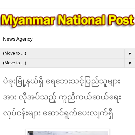
News Agency
▼
▼
ပဲခူးမြို့နယ်ရှိ ရေဘေးသင့်ပြည်သူများ
အား လိုအပ်သည့် ကူညီကယ်ဆယ်ရေး
လုပ်ငန်းများ ဆောင်ရွက်ပေးလျက်ရှိ