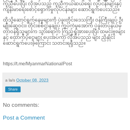
ကူညီပေးပြီး လိုအပ်သည့် ကူညီကယ်ဆယ်ရေး လုပ်ငန်းများနှင့်
ကျန်းမာရေးစောင့်ရှောက်မှုလုပ်ငန်းများ ဆောင်ရွက်ပေးသည်။
ထိုသို့ဆောင်ရွက်နေမှုများကို ပဲခူးတိုင်းဒေသကြီး ဝန်ကြီးချုပ် ဦး
မျိုးဆွေဝင်း၊ တိုင်းစစ်ဌာနချုပ် ကွပ်ကဲမှုအောက် ပဲခူးတပ်နယ်မှ
တာဝန်ရှိသူများက သွားရောက် ကြည့်ရှုအားပေးပြီး ထမင်းဗူးများ
နှင့် ထောက်ပံ့ငွေများ ပေးအပ်ကာ လိုအပ်သည် များ ညှိနှိုင်း
ဆောင်ရွက်ပေးခဲ့ကြောင်း သတင်းရရှိသည်။
https://t.me/MyanmarNationalPost
a la/s
October 08, 2023
Share
No comments:
Post a Comment