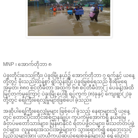
MNP ၊ အောက်တိုဘာ ၈
ပဲခူးတိုင်းဒေသကြီး၊ ပဲခူးမြို့နယ်၌ အောက်တိုဘာ ၇ ရက်နှင့် ယနေ့
တို့တွင် မိုးသည်းထန်စွာ ရွာသွန်းပြီး ပဲခူးမြစ်ရေသည် စိုးရိမ်ရေ
အမှတ်၊ ၈၈၀ စင်တီမီတာ အထက် ၆၈ စင်တီမီတာ(၂ ပေခန့်)အထိ
မြင့်တက်မှုကြောင့် ပဲခူးမြို့ပေါ်ရှိ ရပ်ကွက် (၈)ခုနှင့် ကျေးရွာ(၂)ခု
တို့တွင် ရေကြီးရေလျှံမှုများဖြစ်ပေါ်ခဲ့သည်။
အဆိုပါရေကြီးရေလျှံမှုများ ဖြစ်ပေါ်ခဲ့သည့် နေရာများသို့ ယနေ့
တွင် တောင်ပိုင်းတိုင်းစစ်ဌာနချုပ်၊ ကွပ်ကဲမှုအောက်ရှိ နယ်မြေ
ခံတပ်မတော်သားများ၊ မြန်မာနိုင်ငံ ရဲတပ်ဖွဲ့ဝင်များ၊ မီးသတ်တပ်ဖွဲ့
ဝင်များ၊ လူမှုရေးအသင်းအဖွဲ့များက သွားရောက်၍ ရေဘေးသင့်
ပြည်သူများအား ယာယီကယ်ဆယ်ရေးစခန်းများသို့ ရွှေ့ပြောင်း