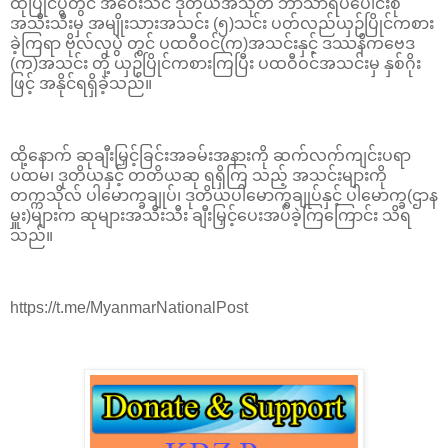
ထိုပြိုင်ပွဲတွင် အဝေးသင် ဒုတိယအသုတ် ဘာသာရပ်ပေါင်းစုံ
အသီးသီးမှ အမျိုးသားအသင်း (၅)သင်း ပတ်လည်ယှဉ်ပြိုင်ကစား
ခဲ့ကြရာ ဗိုလ်လုပွဲ တွင် ပထဝီဝင်(က)အသင်းနှင့် ဒဿနိကဗေဒ
(က)အသင်း တို့ ယှဉ်ပြိုင်ကစားကြပြီး ပထဝီဝင်အသင်းမှ နှစ်ဂိုး
ဖြင့် အနိုင်ရရှိခဲ့သည်။
ထို့နောက် ဆုချီးမြှင့်ခြင်းအခမ်းအနားကို ဆက်လက်ကျင်းပရာ
ပထမ၊ ဒုတိယနှင့် တတိယဆု ရရှိကြ သည့် အသင်းများကို
တက္ကသိုလ် ပါမောက္ခချုပ်၊ ဒုတိယပါမောက္ခချုပ်နှင့် ပါမောက္ခ(ဌာန
မှူး)များက ဆုများအသီးသီး ချီးမြှင့်ပေးအပ်ခဲ့ကြကြောင်း သိရ
သည်။
https://t.me/MyanmarNationalPost