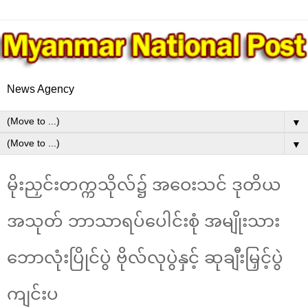
News Agency
▼
▼
မိုးညှင်းတက္ကသိုလ်၌ အဝေးသင် ဒုတိယ
အသုတ် ဘာသာရပ်ပေါင်းစုံ အမျိုးသား
ဘောလုံးပြိုင်ပွဲ ဗိုလ်လုပွဲနှင့် ဆုချီးမြှင့်ပွဲ
ကျင်းပ