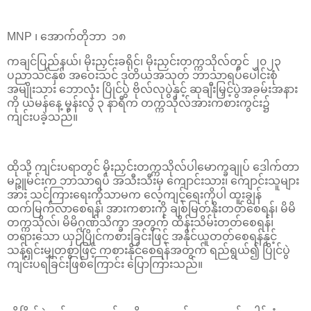
MNP ၊ အောက်တိုဘာ ၁၈
ကချင်ပြည်နယ်၊ မိုးညှင်းခရိုင်၊ မိုးညှင်းတက္ကသိုလ်တွင် ၂၀၂၃
ပညာသင်နှစ် အဝေးသင် ဒုတိယအသုတ် ဘာသာရပ်ပေါင်းစုံ
အမျိုးသား ဘောလုံး ပြိုင်ပွဲ ဗိုလ်လုပွဲနှင့် ဆုချီးမြှင့်ပွဲအခမ်းအနား
ကို ယမန်နေ့ မွန်းလွဲ ၃ နာရီက တက္ကသိုလ်အားကစားကွင်း၌
ကျင်းပခဲ့သည်။
ထိုသို့ ကျင်းပရာတွင် မိုးညှင်းတက္ကသိုလ်ပါမောက္ခချုပ် ဒေါက်တာ
မဉ္ဇူမင်းက ဘာသာရပ် အသီးသီးမှ ကျောင်းသား၊ ကျောင်းသူများ
အား သင်ကြားရေးကိုသာမက လေ့ကျင့်ရေးကိုပါ ထူးချွန်
ထက်မြက်လာစေရန်၊ အားကစားကို ချစ်မြတ်နိုးတတ်စေရန်၊ မိမိ
တက္ကသိုလ်၊ မိမိဂုဏ်သိက္ခာ အတွက် ထိန်းသိမ်းတတ်စေရန်၊
တရားသော ယှဉ်ပြိုင်ကစားခြင်းဖြင့် အနိုင်ယူတတ်စေရန်နှင့်
သန့်ရှင်းမျှတစွာဖြင့် ကစားနိုင်စေရန်အတွက် ရည်ရွယ်၍ ပြိုင်ပွဲ
ကျင်းပရခြင်းဖြစ်ကြောင်း ပြောကြားသည်။