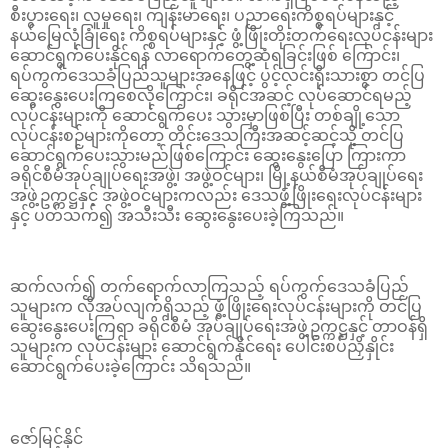
စီးပွားရေး၊ လူမှုရေး၊ ကျန်းမာရေး၊ ပညာရေးကိစ္စရပ်များနှင့်
နယ်မြေလုံခြုံရေး ကိစ္စရပ်များနှင့် ဖွံ့ဖြိုးတိုးတက်ရေးလုပ်ငန်းများ
ဆောင်ရွက်ပေးနိုင်ရန် လာရောက်တွေ့ဆုံရခြင်းဖြစ် ကြောင်း၊
ရပ်ကွက်ဒေသခံပြည်သူများအနေဖြင့် ပွင့်လင်းရိုးသားစွာ တင်ပြ
ဆွေးနွေးပေးကြစေလိုကြောင်း၊ ခရိုင်အဆင့် လုပ်ဆောင်ရမည့်
လုပ်ငန်းများကို ဆောင်ရွက်ပေး သွားမှာဖြစ်ပြီး တစ်ချို့သော
လုပ်ငန်းစဉ်များကိုတော့ တိုင်းဒေသကြီးအဆင့်ဆင့်သို့ တင်ပြ
ဆောင်ရွက်ပေးသွားမည်ဖြစ်ကြောင်း ဆွေးနွေးပြော ကြားကာ
ခရိုင်စီမံအုပ်ချုပ်ရေးအဖွဲ့၊ အဖွဲ့ဝင်များ၊ မြို့နယ်စီမံအုပ်ချုပ်ရေး
အဖွဲ့ဥက္ကဋ္ဌနှင့် အဖွဲ့ဝင်များကလည်း ဒေသဖွံ့ဖြိုးရေးလုပ်ငန်းများ
နှင့် ပတ်သက်၍ အသီးသီး ဆွေးနွေးပေးခဲ့ကြသည်။
ဆက်လက်၍ တက်ရောက်လာကြသည့် ရပ်ကွက်ဒေသခံပြည်
သူများက လိုအပ်လျက်ရှိသည့် ဖွံ့ဖြိုးရေးလုပ်ငန်းများကို တင်ပြ
ဆွေးနွေးပေးကြရာ ခရိုင်စီမံ အုပ်ချုပ်ရေးအဖွဲ့ဥက္ကဋ္ဌနှင့် တာဝန်ရှိ
သူများက လုပ်ငန်းများ ဆောင်ရွက်နိုင်ရေး ပေါင်းစပ်ညှိနှိုင်း
ဆောင်ရွက်ပေးခဲ့ကြောင်း သိရသည်။
ဇော်မြင့်နိုင်