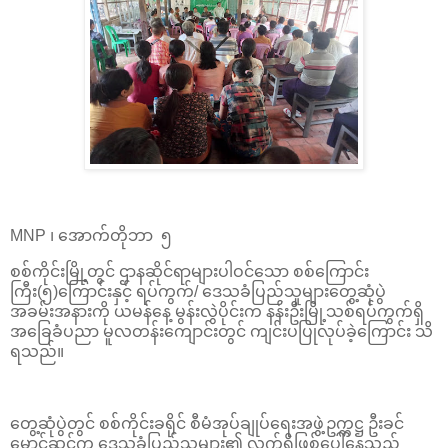
MNP ၊ အောက်တိုဘာ ၅
စစ်ကိုင်းမြို့တွင် ဌာနဆိုင်ရာများပါဝင်သော စစ်ကြောင်း
ကြီး(၅)ကြောင်းနှင့် ရပ်ကွက်/ ဒေသခံပြည်သူများတွေ့ဆုံပွဲ
အခမ်းအနားကို ယမန်နေ့ မွန်းလွဲပိုင်းက နန်းဦးမြို့သစ်ရပ်ကွက်ရှိ
အခြေခံပညာ မူလတန်းကျောင်းတွင် ကျင်းပပြုလုပ်ခဲ့ကြောင်း သိ
ရသည်။
တွေ့ဆုံပွဲတွင် စစ်ကိုင်းခရိုင် စီမံအုပ်ချုပ်ရေးအဖွဲ့ဥက္ကဋ္ဌ ဦးခင်
မောင်ဆင့်က ဒေသခံပြည်သူများ၏ လက်ရှိဖြစ်ပေါ်နေသည့်