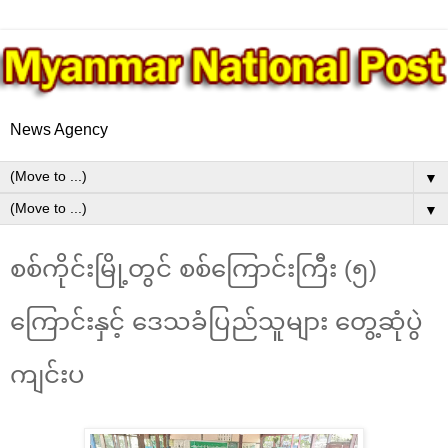
News Agency
▼
▼
စစ်ကိုင်းမြို့တွင် စစ်ကြောင်းကြီး (၅)
ကြောင်းနှင့် ဒေသခံပြည်သူများ တွေ့ဆုံပွဲ
ကျင်းပ