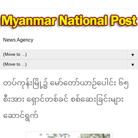
News Agency
▼
▼
တပ်ကုန်းမြို့၌ မော်တော်ယာဉ်ပေါင်း ၆၅
စီးအား ရှောင်တစ်ခင် စစ်ဆေးခြင်းများ
ဆောင်ရွက်