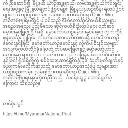
က ဦးဆောင်၍ မြို့နယ် ယာဉ်အန္တရာယ်၊ လမ်းအန္တရာယ်ကင်းရှင်း
ရေးအဖွဲ့နှင့် မြို့နယ်ရဲတပ်ဖွဲ့ဝင်များ၊ မြို့နယ်ယာဉ်ထိန်း ရဲတပ်ဖွဲ့ဝင်
များက ယာဉ်စည်းကမ်း၊ လမ်းစည်းကမ်းဆိုင်ရာ Quick Win
အစီအမံ(၅)ရပ်တွင် ပါဝင်သည့် မော်တော်ဆိုင်ကယ်စီးသူများ
အရည်အသွေးပြည့်မီသော ဆိုင်ကယ်စီးဦးထုပ်များ ဝတ်ဆင်
မောင်းနှင်ခြင်း ရှိ / မရှိ၊ မော်တော်ယာဉ်မောင်းနှင်နေစဉ် လက်ကိုင်
ဖုန်းအသုံးပြုခြင်း၊ အရက်သေစာသောက်စား၍ မော်တော်ယာဉ်
မောင်းနှင်ခြင်း၊ မော်တော်ယာဉ်မောင်းနှင့် လိုက်ပါစီးနင်းသူများ
အသက်ကယ်ထိုင်ခုံခါးပတ် တပ်ဆင်ခြင်းနှင့် မော်တော်ယာဉ်
မောင်းနှင် ရာတွင် သတ်မှတ်ထားသည့် အမြန်နှုန်းထက်ပိုမောင်း
နှင်ခြင်း ရှိ/မရှိတို့ကို စစ်ဆေးဆောင်ရွက်ခဲ့ပြီး၊ သတ်မှတ်ချက်နှင့်
စည်းကမ်းမလိုက်နာသည့် မော်တော်ယာဉ်အသုံးပြုသူများအား
ယာဉ်စည်းကမ်း၊ လမ်းစည်းကမ်းဆိုင်ရာ Quick Win
အစီအမံ(၅)ရပ်နှင့်ကိုက်ညီသည့် အရေးယူမှု ဆောင်ရွက်ခဲ့
ကြောင်း သိရသည်။
တင်စိုးလွင်
https://t.me/MyanmarNationalPost