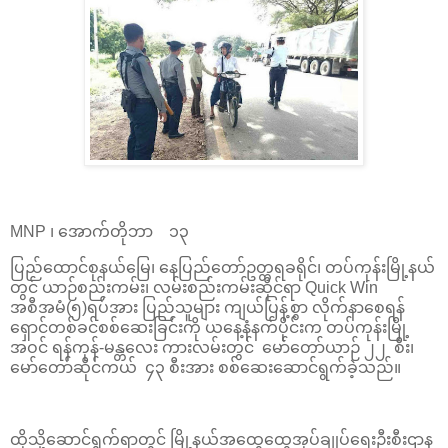
MNP ၊ အောက်တိုဘာ ၁၃
ပြည်ထောင်စုနယ်မြေ၊ နေပြည်တော်ဥတ္တရခရိုင်၊ တပ်ကုန်းမြို့နယ်
တွင် ယာဉ်စည်းကမ်း၊ လမ်းစည်းကမ်းဆိုင်ရာ Quick Win
အစီအမံ(၅)ရပ်အား ပြည်သူများ ကျယ်ပြန့်စွာ လိုက်နာစေရန်
ရှောင်တစ်ခင်စစ်ဆေးခြင်းကို ယနေ့နံနက်ပိုင်းက တပ်ကုန်း​မြို့
အဝင် ရန်ကုန်-မန္တလေး ကားလမ်းတွင် မော်တော်ယာဉ် ၂၂ စီး၊
မော်တော်ဆိုင်ကယ် ၄၃ စီးအား စစ်ဆေးဆောင်ရွက်ခဲ့သည်။
ထိုသို့ဆောင်ရွက်ရာတွင် မြို့နယ်အထွေထွေအုပ်ချုပ်ရေးဦးစီးဌာန