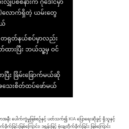
ီး ပေါက်ကွဲမှုဖြစ်စဉ်နှင့် ပတ်သက်၍ KIA ပြောရေးဆိုခွင့် ရှိသူနှင့်
ခြင်းဖြစ်ကြောင်း၊ ဒရုန်းဖြင့် ဗုံးချတိုက်ခိုက်ခြင်း ဖြစ်ကြောင်း