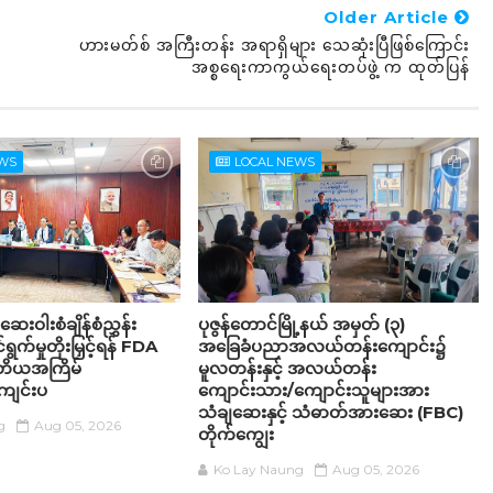
Older Article
ဟားမတ်စ် အကြီးတန်း အရာရှိများ သေဆုံးပြီဖြစ်ကြောင်း
အစ္စရေးကာကွယ်ရေးတပ်ဖွဲ့ က ထုတ်ပြန်
EWS
LOCAL NEWS
ဆေးဝါးစံချိန်စံညွှန်း
ပုဇွန်တောင်မြို့နယ် အမှတ် (၃)
ရွက်မှုတိုးမြှင့်ရန် FDA
အခြေခံပညာအလယ်တန်းကျောင်း၌
 ဒုတိယအကြိမ်
မူလတန်းနှင့် အလယ်တန်း
ျင်းပ
ကျောင်းသား/ကျောင်းသူများအား
သံချဆေးနှင့် သံဓာတ်အားဆေး (FBC)
g
Aug 05, 2026
တိုက်ကျွေး
Ko Lay Naung
Aug 05, 2026