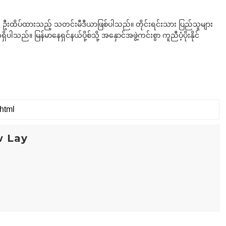
ို ဦးထိပ်ထားသည့် သတင်းမီဒီယာဖြစ်ပါသည်။ တိုင်းရင်းသား ပြည်သူများ
်။ မြန်မာနေရှင်နယ်ပို့စ်သို့ အနှောင်အဖွဲ့ကင်းစွာ ကူညီပံ့ပိုးနိုင်
w Lay