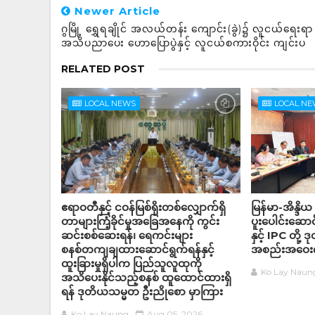
Newer Article
ဂွမြို့ ရွှေရချိုင် အလယ်တန်း ကျောင်း(ခွဲ)၌ လူငယ်ရေးရာ
အသိပညာပေး ဟောပြောပွဲနှင့် လူငယ်စကားဝိုင်း ကျင်းပ
RELATED POST
LOCAL NEWS
LOCAL N
ဧရာဝတီနှင့် ငဝန်မြစ်ရိုးတစ်လျှောက်ရှိ
မြန်မာ-အိန္ဒိယ 
တာများကြံ့ခိုင်မှုအခြေအနေကို ကွင်း
ပူးပေါင်းဆောင်
ဆင်းစစ်ဆေးရန်၊ ရေကင်းများ
နှင့် IPC တို့
စနစ်တကျချထားဆောင်ရွက်ရန်နှင့်
အစည်းအဝေးက
ထူးခြားမှုရှိပါက ပြည်သူလူထုကို
Ko Lay Naun
အသိပေးနိုင်သည့်စနစ် ထူထောင်ထားရှိ
ရန် ဒုတိယသမ္မတ ဦးညိုစော မှာကြား
Ko Lay Naung
Aug 05, 2026