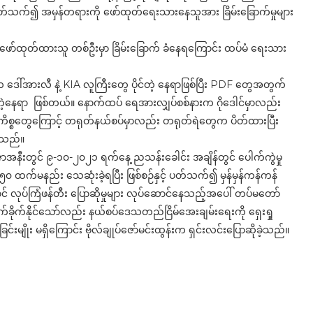
နှင့် ပတ်သက်၍ အမှန်တရားကို ဖော်ထုတ်ရေးသားနေသူအား ခြိမ်းခြောက်မှုများ
းဖော်ထုတ်ထားသူ တစ်ဦးမှာ ခြိမ်းခြောက် ခံနေရကြောင်း ထပ်မံ ရေးသား
ေါ်အားလီ နဲ့ KIA လူကြီးတွေ ပိုင်တဲ့ နေရာဖြစ်ပြီး PDF တွေအတွက်
းတဲ့နေရာ ဖြစ်တယ်။ နောက်ထပ် ရေအားလျှပ်စစ်နားက ဂိုဒေါင်မှာလည်း
ိစ္စတွေကြောင့် တရုတ်နယ်စပ်မှာလည်း တရုတ်ရဲတွေက ပိတ်ထားပြီး
းသည်။
ာအနီးတွင် ၉-၁၀-၂၀၂၁ ရက်နေ့ ညသန်းခေါင်း အချိန်တွင် ပေါက်ကွဲမှု
င် သူ ၅၀ ထက်မနည်း သေဆုံးခဲ့ရပြီး ဖြစ်စဉ်နှင့် ပတ်သက်၍ မှန်မှန်ကန်ကန်
် လုပ်ကြံဖန်တီး ပြောဆိုမှုများ လုပ်ဆောင်နေသည့်အပေါ် တပ်မတော်
က်ခိုက်နိုင်သော်လည်း နယ်စပ်ဒေသတည်ငြိမ်အေးချမ်းရေးကို ရှေးရှု
းမျိုး မရှိကြောင်း ဗိုလ်ချုပ်ဇော်မင်းထွန်းက ရှင်းလင်းပြောဆိုခဲ့သည်။