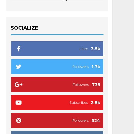
SOCIALIZE
3.5k
Likes
1.7k
Followers
735
Followers
2.8k
Subscribes
524
Followers