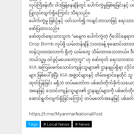
လုပ်ကြံဖန်တီး ဝါဒဖြန့်နေချိန်တွင် ပေါက်ကွဲမှုဖြစ်ရခြင်း
ပြုလုပ်လျက်ရှိကြောင်း သိရသည်။
ပေါက်ကွဲမှု ဖြစ်ဉ်နှင့် ပတ်သက်၍ ကချင်ဘာသာဖြင့် ရေးသာ
ဖော်ပြထားသည်။
ဖော်ထုတ်ရေးသားသူက "မနေ့က ပေါက်ကွဲတဲ့ ဂိုဒေါင်နေရာက ဒ
Drop Bomb လုပ်ဖို့ ယမ်းတန်ချိန် (၁၀၀)ခန့် စုဆောင်းထာ
တန်(၃၀၀၀)လောက် ရှိတဲ့ ယမ်းတွေ သိမ်းထားသေးတယ်။ ဒီက
ဘယ်သူ့မှ ဝင်ခွင့်မပေးတော့ဘူး" ဟု ဖော်ထုတ် ရေးသားထာ
KIA အကြမ်းဖက်သောင်းကျန်းသူများ၏ ဌာနချုပ်ရှိရာ လိုင်ဇ
များ ဖြစ်ပေါ်ခဲ့ပြီး KIA အဖွဲ့ဝင်များနှင့် တိမ်းရှောင်နေထို
ထုတ်ပြန်ခြင်း မရှိဘဲ တပ်မတော်က ပစ်ခတ်တိုက်ခိုက်သယောင
အနေဖြင့် သောင်းကျန်းသူများ၏ ဌာနချုပ်များကို ပစ်ခတ်တို
ဆောင်ရွက်လျက်ရှိခြင်းကြောင့် တပ်မတော်အနေဖြင့် ပစ်ခတ်ခြင်
https://t.me/MyanmarNationalPost
Tags
# Local News
# News