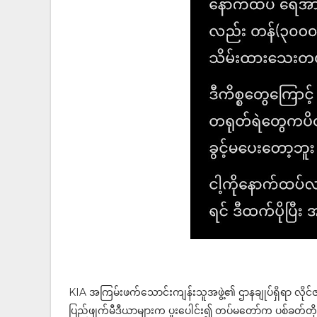
KIA အကြမ်းဖက်သောင်းကျန်းသူအဖွဲ့၏ ဌာနချုပ်ရှိရာ လိုင်ဇာအန
ပြည်ဖျက်မီဒီယာများက ပူးပေါင်း၍ တပ်မတော်က ပစ်ခတ်တိုက်ခိုက်