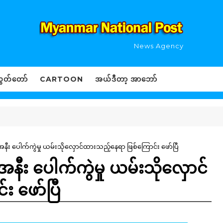
News Agency
ွှတ်တော်
CARTOON
အယ်ဒီတာ့ အာဘော်
ာအနီး ပေါက်ကွဲမှု ယမ်းသိုလှောင်ထားသည့်နေရာ ဖြစ်ကြောင်း ဖော်ပြီ
အနီး ပေါက်ကွဲမှု ယမ်းသိုလှောင်
 ဖော်ပြီ