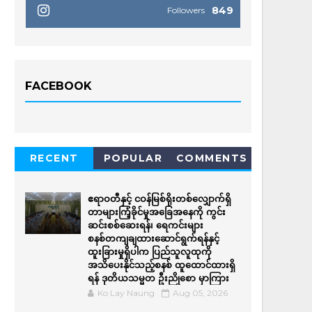
849
Followers
FACEBOOK
RECENT
POPULAR
COMMENTS
ဧရာဝတီနှင့် ငဝန်မြစ်ရိုးတစ်လျှောက်ရှိ
တာများကြံ့ခိုင်မှုအခြေအနေကို ကွင်း
ဆင်းစစ်ဆေးရန်၊ ရေကင်းများ
စနစ်တကျချထားဆောင်ရွက်ရန်နှင့်
ထူးခြားမှုရှိပါက ပြည်သူလူထုကို
အသိပေးနိုင်သည့်စနစ် ထူထောင်ထားရှိ
ရန် ဒုတိယသမ္မတ ဦးညိုစော မှာကြား
Ko Lay Naung
Aug 05, 2026