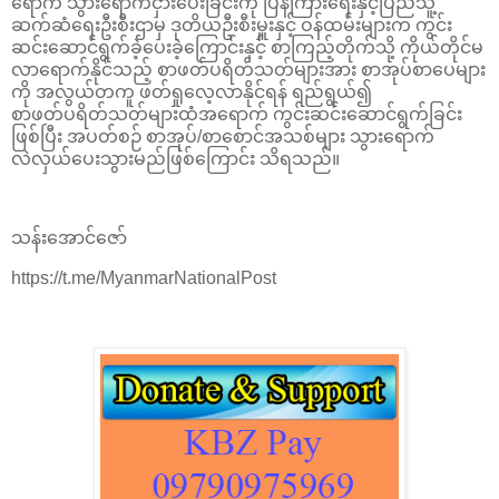
ရောက် သွားရောက်ငှားပေးခြင်းကို ပြန်ကြားရေးနှင့်ပြည်သူ့
ဆက်ဆံရေးဦးစီးဌာမှ ဒုတိယဦးစီးမှူးနှင့် ဝန်ထမ်းများက ကွင်း
ဆင်းဆောင်ရွက်ခဲ့ပေးခဲ့ကြောင်းနှင့် စာကြည့်တိုက်သို့ ကိုယ်တိုင်မ
လာရောက်နိုင်သည့် စာဖတ်ပရိတ်သတ်များအား စာအုပ်စာပေများ
ကို အလွယ်တကူ ဖတ်ရှုလေ့လာနိုင်ရန် ရည်ရွယ်၍
စာဖတ်ပရိတ်သတ်များထံအရောက် ကွင်းဆင်းဆောင်ရွက်ခြင်း
ဖြစ်ပြီး အပတ်စဉ် စာအုပ်/စာစောင်အသစ်များ သွားရောက်
လဲလှယ်ပေးသွားမည်ဖြစ်ကြောင်း သိရသည်။
သန်းအောင်ဇော်
https://t.me/MyanmarNationalPost