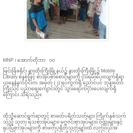
MNP ၊ အောက်တိုဘာ ၁၀
မြင်းခြံခရိုင်၊ နွားထိုးကြီးမြို့နယ်၌ နွားထိုးကြီးမြို့၌ Mobile
Library စနစ်ဖြင့် စာအုပ်စာစောင်များကို ငှားရမ်းပေးလျက်ရှိရာ
ယနေ့နံနက်ပိုင်းက အမှတ် (၂) ရပ်ကွက်ရှိ ညောင်ပင် ဘုန်းတော်
ကြီးသင် ပညာရေးကျောင်းတွင် သွားရောက်ငှားပေးလျက်ရှိ
ကြောင်း သိရသည်။
ထိုသို့ဆောင်ရွက်ရာတွင် စာဖတ်ပရိတ်သတ်များ ကြိုက်နှစ်သက်
သည့် သုတ၊ ရသစာအုပ်များ၊ မဂ္ဂဇင်းစာအုပ်များ၊ ဝထ္တုများနှင့်
ရုပ်ပြစာအုပ်များကို စာဖတ်ပရိတ်သတ်များထံ လက်ဝယ်အ