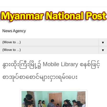
News Agency
▼
▼
နွားထိုးကြီးမြို့၌ Mobile Library စနစ်ဖြင့်
စာအုပ်စာစောင်များငှားရမ်းပေး