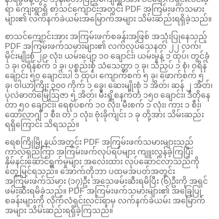
ရာ ကျေးရွာရှိ စာသင်ကျောင်းအတွင်း PDF အကြမ်းဖက်သမား
များ၏ လက်နက်ခဲယမ်းအမြောက်အများ သိမ်းဆည်းရရှိခဲ့သည်။
စာသင်ကျောင်းအား အကြမ်းဖက်စခန်းအဖြစ် အသုံးပြုနေသည့်
PDF အကြမ်းဖက်သမားများ၏ လက်လုပ်သေနတ် ၂၂ လက်၊
မိုင်းမျိုးစုံ ၂၉ လုံး၊ ယမ်းပျော့ ၁၀ ချောင်း၊ ယမ်းမှုန့် ၁ ထုပ်၊ တွင်ခုံ
၁ ခု၊ ဝရိန်စက် ၁ ခု၊ ပစ္စည်းစုံ သံသေတ္တာ ၁ ခု၊ သံညှပ် ၁ စုံ၊ ဝရိန်
ချောင်း ၅၀ ချောင်းပါ ၁ ထုပ်၊ ကျောက်စက် ၅ ခု၊ ဖောက်စက် ၅
ခု၊ ဝါယာကြိုး ၃၀၀ ကိုက် ၁ ခွေ၊ ဆေးမျိုးစုံ ၁ အိတ်၊ ဆန် ၂ အိတ်၊
ပုလဲဓာတ်မြေဩဇာ ၅ အိတ်၊ မီးရှို့စနက်တံ ၁၅၀ ချောင်း၊ ဒီတိုနေ
တာ ၅၀ ချောင်း၊ ရေစုပ်စက် ၁၀ လုံး၊ မီးစက် ၁ လုံး၊ ကား ၁ စီး၊
ထော်လာဂျီ ၁ စီး၊ တဲ ၁ လုံး၊ ဗုံးခိုကျင်း ၁ ခု တို့အား သိမ်းဆည်း
ရရှိကြောင်း သိရသည်။
ရေစကြိုမြို့နယ်အတွင်း PDF အကြမ်းဖက်သမားများသည်
ကာလရှည်ကြာ အကြမ်းဖက်လုပ်ရပ်များ ကျူးလွန်ခဲ့ကြပြီး
နှိမ်နင်းဆောင်ရွက်မှုများ အလေးထား လုပ်ဆောင်လာသည်ကို
တွေ့မြင်ရသည်။ အောက်တိုဘာ ပထမအပတ်အတွင်း
အကြမ်းဖက်သမား (၁၇)ဦး အသေဖမ်းဆီးရမိပြီး (၆)ဦးကို အရှင်
ဖမ်းဆီးရမိခဲ့သည်။ PDF အကြမ်းဖက်သမားများ၏ အခြေပြု
စခန်းများကို လိုက်လံရှင်းလင်းရာမှ လက်နက်ခဲယမ်း အမြောက်
အများ သိမ်းဆည်းရရှိခဲ့ကြသည်။