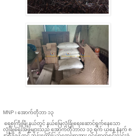
MNP ၊ အောက်တိုဘာ ၁၃
ရေစကြိုမြို့နယ်တွင် နယ်မြေလုံခြုံရေးဆောင်ရွက်နေသော
လုံခြုံရေးအဖွဲ့များသည် အောက်တိုဘာလ ၁၃ ရက် ယနေ့ နံနက် ၈
နာရီခွဲခန့်တွင် ဘုန်းတော်ပြည့်ကျေးရွာအား ဝင်ရောက်ရှင်းလင်းခဲ့