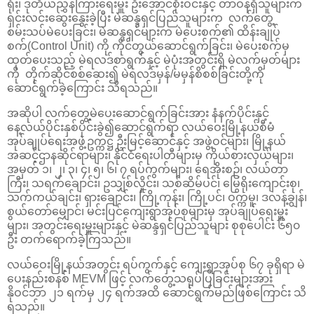
ရုံး၊ ဒုတိယညွှန်ကြားရေးမှူး ဦးအောင်စိုးဝင်းနှင့် တာဝန်ရှိသူများက
ရှင်းလင်းဆွေးနွေးခဲ့ပြီး မဲဆန္ဒရှင်ပြည်သူများက လက်တွေ့
စမ်းသပ်မဲပေးခြင်း၊ မဲဆန္ဒရှင်များက မဲပေးစက်၏ ထိန်းချုပ်
စက်(Control Unit) ကို ကိုင်တွယ်ဆောင်ရွက်ခြင်း၊ မဲပေးစက်မှ
ထုတ်ပေးသည့် မဲရလဒ်စာရွက်နှင့် မဲပုံးအတွင်းရှိ မဲလက်မှတ်များ
ကို တိုက်ဆိုင်စစ်ဆေး၍ မဲရလဒ်မှန်/မမှန်စိစစ်ခြင်းတို့ကို
ဆောင်ရွက်ခဲ့ကြောင်း သိရသည်။
အဆိုပါ လက်တွေ့မဲပေးဆောင်ရွက်ခြင်းအား နံနက်ပိုင်းနှင့်
နေ့လယ်ပိုင်းနှစ်ပိုင်းခွဲ၍ဆောင်ရွက်ရာ လယ်ဝေးမြို့နယ်စီမံ
အုပ်ချုပ်ရေးအဖွဲ့ဥက္ကဋ္ဌ ဦးမြင့်ဆောင်နှင့် အဖွဲ့ဝင်များ၊ မြို့နယ်
အဆင့်ဌာနဆိုင်ရာများ၊ နိုင်ငံရေးပါတီများမှ ကိုယ်စားလှယ်များ၊
အမှတ် ၁၊ ၂၊ ၃၊ ၄၊ ၅၊ ၆၊ ၇ ရပ်ကွက်များ၊ ရေအိုးစဉ်၊ လယ်တာ
ကြီး၊ သရက်ချောင်း၊ ဥသျှစ်လှိုင်း၊ သစ်ဆိမ်ပင်၊ မြွေရိုးကျောင်းစု၊
သက်ကယ်ချင်း၊ ရှားချောင်း၊ ကြို့ကုန်း၊ ကြို့ပင်၊ ဝက္ကမူ၊ ဒလန့်ချွန်၊
စွယ်တော်မျှောင်၊ မင်းပြင်ကျေးရွာအုပ်စုများမှ အုပ်ချုပ်ရေးမှူး
များ၊ အတွင်းရေးမှူးများနှင့် မဲဆန္ဒရှင်ပြည်သူများ စုစုပေါင်း ၆၅၀
ဦး တက်ရောက်ခဲ့ကြသည်။
လယ်ဝေးမြို့နယ်အတွင်း ရပ်ကွက်နှင့် ကျေးရွာအုပ်စု ၆၇ ခုရှိရာ မဲ
ပေးနည်းစနစ် MEVM ဖြင့် လက်တွေ့သရုပ်ပြခြင်းများအား
နိုဝင်ဘာ ၂၁ ရက်မှ ၂၄ ရက်အထိ ဆောင်ရွက်မည်ဖြစ်ကြောင်း သိ
ရသည်။