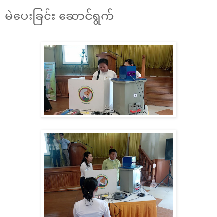
မဲပေးခြင်း ဆောင်ရွက်