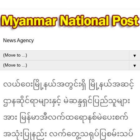
News Agency
▼
▼
လယ်ဝေးမြို့နယ်အတွင်းရှိ မြို့နယ်အဆင့်
ဌာနဆိုင်ရာများနှင့် မဲဆန္ဒရှင်ပြည်သူများ
အား မြန်မာအီလက်ထရောနစ်မဲပေးစက်
အသုံးပြုနည်း လက်တွေ့သရုပ်ပြစမ်းသပ်