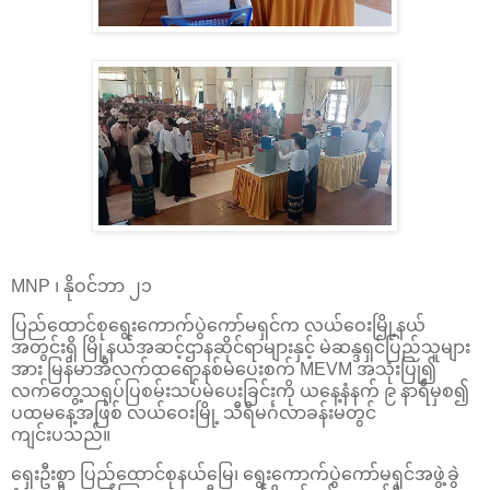
MNP ၊ နိုဝင်ဘာ ၂၁
ပြည်ထောင်စုရွေးကောက်ပွဲကော်မရှင်က လယ်ဝေးမြို့နယ်
အတွင်းရှိ မြို့နယ်အဆင့်ဌာနဆိုင်ရာများနှင့် မဲဆန္ဒရှင်ပြည်သူများ
အား မြန်မာအီလက်ထရောနစ်မဲပေးစက် MEVM အသုံးပြု၍
လက်တွေ့သရုပ်ပြစမ်းသပ်မဲပေးခြင်းကို ယနေ့နံနက် ၉ နာရီမှစ၍
ပထမနေ့အဖြစ် လယ်ဝေးမြို့ သီရိမင်္ဂလာခန်းမတွင်
ကျင်းပသည်။
ရှေးဦးစွာ ပြည်ထောင်စုနယ်မြေ၊ ရွေးကောက်ပွဲကော်မရှင်အဖွဲ့ခွဲ