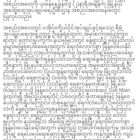
အစည်းအဝေးကို ယမန်နေ့မွန်းလွဲ (၂)နာရီအချိန်က မြို့နယ်
အထွေထွေအုပ်ချုပ်ရေးဦးစီးဌာန အစည်းအဝေးခန်းမတွင်
ပြုလုပ်သည်။
အစည်းအဝေးတွင် ပအိုဝ်းကိုယ်ပိုင်အုပ်ချုပ်ခွင့်ရဒေသ စီမံ
အုပ်ချုပ်ရေးအဖွဲ့ဥက္ကဋ္ဌ ဦးခွန်ရဲထွေးက အမှာစကားပြောကြား
ရာတွင် တောင်ရပ်ကွက်၊ နယ်မြေ(၁)တွင် နွေရာသီ၌ ရေပြတ်လပ်
မှုများမဖြစ်ပေါ်စေရေးအတွက် ရေလုံလောက်စွာ ဖြန့်ဝေပေးနိုင်
ရေး၊ ရေကြည် (၇)ပေါက်ရေထွက်မှ အသစ်တိုးချဲ့ရေပေးဝေရေး
လုပ်ငန်း ဆောင်ရွက်ရန်နှင့်ပတ်သက်၍ ဆွေးနွေးပြောကြားသည်။
ထို့နောက် မြို့နယ်စည်ပင်သာယာရေးဌာန အမှု‌ဆောင်အရာရှိ ဦး
ဉာဏ်လင်းမောင်က လွယ်အွန့်ကျေးရွာ ရေထွက်မှ မြို့တွင်းဂါလံ
(၁)သိန်းဆံ့ ရေစုကန်သို့ Gravity flow System ဖြင့် ရေရယူစု
ဆောင်ပြီး ယင်းဂါလံ (၁)သိန်းဆံ့ ရေစုကန်မှတစ်ဆင့် မြို့ပေါ်
(၆)ရပ်ကွက်သို့ ဖြန့်ဝေပိုက်လိုင်း (၆)လိုင်းမှတစ်ဆင့် Sub Main
ခွဲထုတ်၍ အိမ်သွယ်ရေတိုင် (၁၆၀၀)တိုင် မီတာစနစ်ဖြင့် ဖြန့်ဝေ
ပေးလျက်ရှိပါကြောင်း၊ တစ်နေ့လျှင် ရေဂါလံပေါင်း (၁၈၀၀၀၀)ဂါ
လံကို နေ့စဉ်အလှည့်ကျစနစ်ဖြင့် ဖြန့်ဝေပေးလျက်ရှိပါကြောင်း၊
နွေရာသီတွင် ရေပြတ်လပ်မှုများဖြစ်ပေါ်လျက်ရှိသည့် တောင်
ရပ်ကွက်၊ နယ်မြေ(၁) အိမ်ခြေ (၅၀၀)ခန့်ရှိပြီး ရေလုံလောက်စွာ
ဖြန့်ဝေပေးနိုင်ရေးအတွက် ရေကြည် (၇)ပေါက်ရေထွက်မှ အသစ်
တိုးချဲ့ ရေပေးဝေရေးဆောင်ရွက်ရန်အတွက် ကုန်ကျစရိတ် ကျပ်