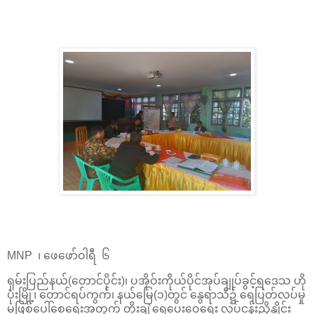
MNP ၊ ဖေဖော်ဝါရီ ၆
ရှမ်းပြည်နယ်(တောင်ပိုင်း)၊ ပအိုဝ်းကိုယ်ပိုင်အုပ်ချုပ်ခွင့်ရဒေသ ဟို
ပုံးမြို့၊ တောင်ရပ်ကွက်၊ နယ်မြေ(၁)တွင် နွေရာသီ၌ ရေပြတ်လပ်မှု
မဖြစ်ပေါ်စေရေးအတွက် တိုးချဲ့ရေပေးဝေရေး လုပ်ငန်းညှိနှိုင်း