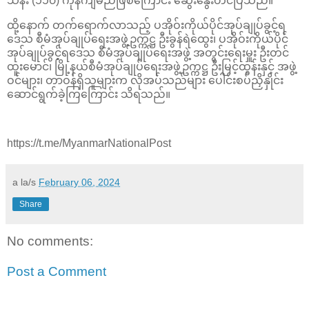
သန်း (၁၁၀) ကုန်ကျမည်ဖြစ်ကြောင်း ဆွေးနွေးတင်ပြသည်။
ထို့နောက် တက်ရောက်လာသည့် ပအိုဝ်းကိုယ်ပိုင်အုပ်ချုပ်ခွင့်ရ
ဒေသ စီမံအုပ်ချုပ်ရေးအဖွဲ့ဥက္ကဋ္ဌ ဦးခွန်ရဲထွေး၊ ပအိုဝ်းကိုယ်ပိုင်
အုပ်ချုပ်ခွင့်ရဒေသ စီမံအုပ်ချုပ်ရေးအဖွဲ့ အတွင်းရေးမှူး ဦးတင်
ထူးမောင်၊ မြို့နယ်စီမံအုပ်ချုပ်ရေးအဖွဲ့ဥက္ကဋ္ဌ ဦးမြင့်ထွန်းနှင့် အဖွဲ့
ဝင်များ၊ တာဝန်ရှိသူများက လိုအပ်သည်များ ပေါင်းစပ်ညှိနှိုင်း
ဆောင်ရွက်ခဲ့ကြကြောင်း သိရသည်။
https://t.me/MyanmarNationalPost
a la/s
February 06, 2024
Share
No comments:
Post a Comment