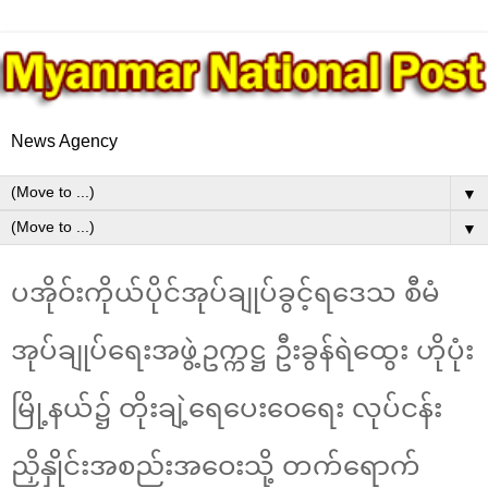
News Agency
▼
▼
ပအိုဝ်းကိုယ်ပိုင်အုပ်ချုပ်ခွင့်ရဒေသ စီမံ
အုပ်ချုပ်ရေးအဖွဲ့ဥက္ကဋ္ဌ ဦးခွန်ရဲထွေး ဟိုပုံး
မြို့နယ်၌ တိုးချဲ့ရေပေးဝေရေး လုပ်ငန်း
ညှိနှိုင်းအစည်းအဝေးသို့ တက်ရောက်