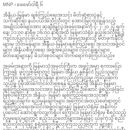
MNP ၊ ဖေဖော်ဝါရီ ၆
အိန္ဒိယ-မြန်မာ ချစ်ကြည်ရေးအသင်း မိတ်ဆုံစားပွဲနှင့်
သက်ဆိုင်ရာ နယ်ပယ်အသီးသီးတွင် အောင်မြင်ထူးချွန်သည့်
အမျိုးသမီးများအား ဆုချီးမြှင့်ပွဲအခမ်းအနားကို ၄-၂-၂၀၂၄ ရက်
နေ့၊ ၁၁:၀၀ နာရီမှ ၁၆:၀၀ နာရီအထိ မြန်မာသံရုံး၊ နယူးဒေလီမြို့၌
ကျင်းပပြုလုပ်ခဲ့ပါသည်။ အဆိုပါ အခမ်းအနားသို့ မိတ်ဖက်နိုင်ငံ
များမှ သံတမန်များ၊ အိန္ဒိယ-မြန်မာချစ်ကြည်ရေး အသင်းအဖွဲ့ဝင်
များ၊ အိန္ဒိယစီးပွားရေး အဖွဲ့အစည်းများ၊ လုပ်ငန်းရှင်များ၊
မိတ်ဆွေများနှင့် မိသားစုဝင်များ တက်ရောက်ခဲ့ကြပါသည်။
အခမ်းအနားကို မြန်မာသံအမတ်ကြီးက အဖွင့်အမှာ စကားပြော
ကြား၍ ဖွင့်လှစ်ခဲ့ရာတွင် မြန်မာ-အိန္ဒိယ နှစ်နိုင်ငံ ပြည်သူများ
အကြား ချစ်ကြည်ရင်းနှီးမှု၊ နားလည်ယုံကြည်မှု၊ ကူးလူးဆက်
သွယ်မှု ပိုမိုအားကောင်းလာစေရန် ရည်ရွယ်၍ အိန္ဒိယ-မြန်မာ
ချစ်ကြည်ရေးအသင်းအား မြန်မာသံရုံးမှ ဦးဆောင် ဖွဲ့စည်းခဲ့ခြင်း
ဖြစ်ပါကြောင်း၊ အိန္ဒိယ- မြန်မာ ချစ်ကြည်ရေးအသင်း၏
ရည်ရွယ်ချက်၊ ရည်မှန်းချက်များ အကောင်အထည်ဖော်ရာတွင်
ချစ်ကြည်ရေးအသင်းအဖွဲ့ဝင်များနှင့် မြန်မာသံရုံးမှ အနီးကပ်
ပူးပေါင်း ဆောင်ရွက်လျက်ရှိပါ ကြောင်း၊ မြန်မာသံရုံးမှ စီစဉ်သည့်
လူမှုရေးပွဲများတွင် ဧည့်သည်တော်များအနေဖြင့် ယခုကဲ့သို့ စည်း
စည်းလုံးလုံးဖြင့် စုရုံးရောက်ရှိလာကြသည့်အတွက် များစွာ
ကျေနပ်အားရမိပြီး နှစ်နိုင်ငံ ပြည်သူများအကြား ချစ်ကြည်ရင်းနှီး