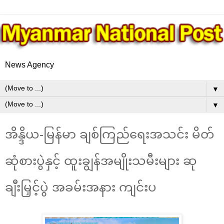
News Agency
▼
▼
အိန္ဒိယ-မြန်မာ ချစ်ကြည်ရေးအသင်း မိတ်
ဆုံစားပွဲနှင့် ထူးချွန်အမျိုးသမီးများ ဆု
ချီးမြှင့်ပွဲ အခမ်းအနား ကျင်းပ