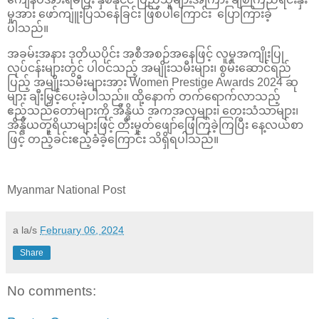
မှုအား ဖော်ကျူးပြသနေခြင်း ဖြစ်ပါကြောင်း ပြောကြားခဲ့
ပါသည်။
အခမ်းအနား ဒုတိယပိုင်း အစီအစဉ်အနေဖြင့် လူမှုအကျိုးပြု
လုပ်ငန်းများတွင် ပါဝင်သည့် အမျိုးသမီးများ၊ စွမ်းဆောင်ရည်
ပြည့် အမျိုးသမီးများအား Women Prestige Awards 2024 ဆု
များ ချီးမြှင့်ပေးခဲ့ပါသည်။ ထို့နောက် တက်ရောက်လာသည့်
ဧည့်သည်တော်များကို အိန္ဒိယ အကအလှများ၊ တေးသံသာများ၊
အိန္ဒိယတူရိယာများဖြင့် တီးမှုတ်ဖျော်ဖြေကြခဲ့ကြပြီး နေ့လယ်စာ
ဖြင့် တည့်ခင်းဧည့်ခံခဲ့ကြောင်း သိရှိရပါသည်။
Myanmar National Post
a la/s
February 06, 2024
Share
No comments: