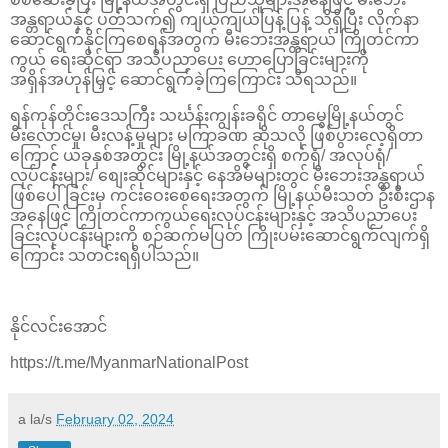
အန္တရာယ်နှင့် ပတ်သက်၍ ကျယ်ကျယ်ပြန့်ပြန့် သိရှိပြီး လိုက်နာ
ဆောင်ရွက်နိုင်ကြစေရန်အတွက် မီးဘေးအန္တရာယ် ကြိုတင်ကာ
ကွယ် ရေးဆိုင်ရာ အသိပညာပေး ဟောပြောခြင်းများကို
အရှိန်အဟုန်မြှင့် ဆောင်ရွက်ခဲ့ကြကြောင်း သိရသည်။
ရန်ကုန်တိုင်းဒေသကြီး သင်္ဃန်းကျွန်းခရိုင် တာမွေမြို့နယ်တွင်
မီးလောင်မှု၊ မီးလန့်မှုများ မကြာခဏ ဆိုသလို ဖြစ်ပွားလေ့ရှိတာ
ကြောင့် ယခုနှစ်အတွင်း မြို့နယ်အတွင်းရှိ စက်ရုံ/ အလုပ်ရုံ/
လုပ်ငန်းများ/ စျေးဆိုင်များနှင့် နေအိမ်များတွင် မီးဘေးအန္တရာယ်
ဖြစ်ပေါ်ခြင်းမှ ကင်းဝေးစေရေးအတွက် မြို့နယ်မီးသတ် ဦးစီးဌာန
အနေဖြင့် ကြိုတင်ကာကွယ်ရေးလုပ်ငန်းများနှင့် အသိပညာပေး
ခြင်းလုပ်ငန်းများကို စဉ်ဆက်မပြတ် ကြိုးပမ်းဆောင်ရွက်လျက်ရှိ
ကြောင်း သတင်းရရှိပါသည်။
နိုင်လင်းအောင်
https://t.me/MyanmarNationalPost
a la/s
February 02, 2024