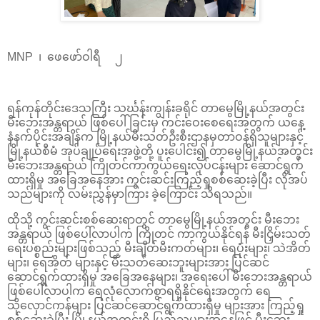
MNP ၊ ဖေဖော်ဝါရီ ၂
ရန်ကုန်တိုင်းဒေသကြီး သင်္ဃန်းကျွန်းခရိုင် တာမွေမြို့နယ်အတွင်း
မီးဘေးအန္တရာယ် ဖြစ်ပေါ်ခြင်းမှ ကင်းဝေးစေရေးအတွက် ယနေ့
နံနက်ပိုင်းအချိန်က မြို့နယ်မီးသတ်ဦးစီးဌာနမှတာဝန်ရှိသူများနှင့်
မြို့နယ်စီမံ အုပ်ချုပ်ရေးအဖွဲ့တို့ ပူးပေါင်း၍ တာမွေမြို့နယ်အတွင်း
မီးဘေးအန္တရာယ် ကြိုတင်ကာကွယ်ရေးလုပ်ငန်းများ ဆောင်ရွက်
ထားရှိမှု အခြေအနေအား ကွင်းဆင်းကြည့်ရှုစစ်ဆေးခဲ့ပြီး လိုအပ်
သည်များကို လမ်းညွှန်မှာကြား ခဲ့ကြောင်း သိရသည်။
ထိုသို့ ကွင်းဆင်းစစ်ဆေးရာတွင် တာမွေမြို့နယ်အတွင်း မီးဘေး
အန္တရာယ် ဖြစ်ပေါ်လာပါက ကြိုတင် ကာကွယ်နိုင်ရန် မီးငြှိမ်းသတ်
ရေးပစ္စည်းများဖြစ်သည့် မီးချိတ်မီးကတ်များ၊ ရေပုံးများ၊ သဲအိတ်
များ၊ ရေအိတ် များနှင့် မီးသတ်ဆေးဘူးများအား ပြင်ဆင်
ဆောင်ရွက်ထားရှိမှု အခြေအနေများ၊ အရေးပေါ် မီးဘေးအန္တရာယ်
ဖြစ်ပေါ်လာပါက ရေလုံလောက်စွာရရှိနိုင်ရေးအတွက် ရေ
သိုလှောင်ကန်များ ပြင်ဆင်ဆောင်ရွက်ထားရှိမှု များအား ကြည့်ရှု
စစ်ဆေးခဲ့ပြီး မြို့နယ်အတွင်းရှိ ပြည်သူများအနေဖြင့် မီးဘေး