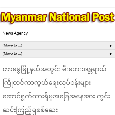
News Agency
▼
▼
တာမွေမြို့နယ်အတွင်း မီးဘေးအန္တရာယ်
ကြိုတင်ကာကွယ်ရေးလုပ်ငန်းများ
ဆောင်ရွက်ထားရှိမှုအခြေအနေအား ကွင်း
ဆင်းကြည့်ရှုစစ်ဆေး