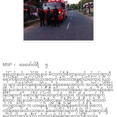
MNP ၊ ဖေဖော်ဝါရီ ၅
မွန်ပြည်နယ်၊ ပေါင်မြို့နယ် မီးသတ်ဦးစီးဌာနသည် ပွင့်လင်းရာသီ
ရောက်ရှိလာပြီဖြစ်သည့်အတွက် မီးဘေးအန္တရာယ်ကြောင့် ပြည်
သူ များ ထိခိုက်နစ်နာဆုံးရှုံးမှု မရှိစေရေးအတွက် အသံချဲ့စက်ဖြင့်
မြို့နယ်အတွင်းလှည့်လည်၍ မီးဘေးလုံခြုံရေး အသိပေးနှိုးဆော်
ခြင်းများကို ဆောင်ရွက်​ပေးလျက်ရှိသည်။ ထိုသို့ဆောင်ရွက်
ရာတွင် မြို့နယ်မီးသတ်ဦးစီးဌာနမှူး ဦးမြတ်ကိုကို နှင့် မီးသတ်
တပ်ဖွဲ့ဝင်များ က ယမန်နေ့ (၆)နာရီအချိန်မှစတင်၍ မီးဘေး
လုံခြုံရေးအသိပညာပေး နှိးဆော်ခြင်းများကို မြို့နယ်အတွင်းရှိ
ရပ်ကွက်အသီးသီး၌ လိုက်လံနှိုးဆော်ပေးလျက်ရှိသည်။