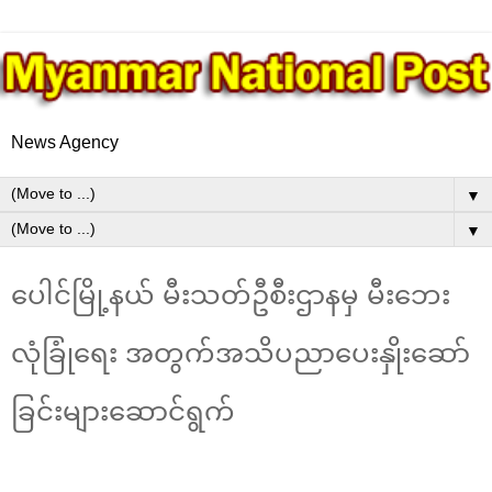
News Agency
▼
▼
ပေါင်မြို့နယ် မီးသတ်ဦစီးဌာနမှ မီးဘေး
လုံခြုံရေး အတွက်အသိပညာပေးနှိုးဆော်
ခြင်းများဆောင်ရွက်