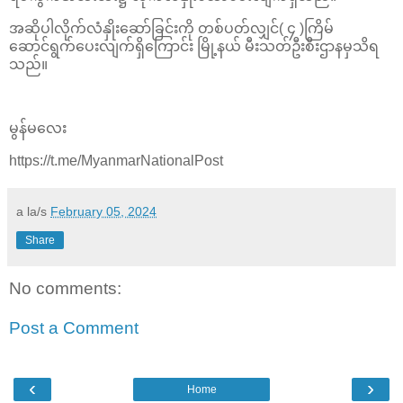
အဆိုပါလိုက်လံနှိုးဆော်ခြင်းကို တစ်ပတ်လျှင်( ၄ )ကြိမ်
ဆောင်ရွက်ပေးလျက်ရှိကြောင်း မြို့နယ် မီးသတ်ဦးစီးဌာနမှသိရ
သည်။
မွန်မလေး
https://t.me/MyanmarNationalPost
a la/s
February 05, 2024
Share
No comments:
Post a Comment
‹
›
Home