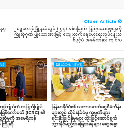
Older Article
င့်
ရွှေတောင်မြို့နယ်တွင် ( ၇၇) နှစ်မြောက် ပြည်ထောင်စုနေ့ကို
ကြိုဆိုဂုဏ်ပြုသောအားဖြင့် ကျေးလက်ရေပေးရေးလုပ်ငန်းသ
စ်ဖွင့်ပွဲ အခမ်းအနား ကျင်းပ
EWS
LOCAL NEWS
်းစုကြည်ထံ အပြည်ပြည်
မြန်မာနိုင်ငံ၏ သဘာဝဓာတ်ငွေ့စီမံကိန်း
်ခြေနီကော်မတီ (ICRC) ၏
များတွင် ထိုင်းနိုင်ငံမှ ကုမ္ပဏီများ
့ဆုံမှုကို အမေရိကန်
ရင်းနှီးမြှုပ်နှံမှုများ တိုးမြှင့်ဆောင်ရွက်
 ကြိုဆို
သွားနိုင်မည့်အခြေအနေများ ဆွေးနွေး