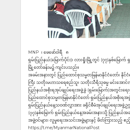
MNP ၊ ဖေဖော်ဝါရီ ၈
ရှမ်းပြည်နယ်(မြောက်ပိုင်း)၊ လားရှိုးမြို့တွင် (၇၇)နှစ်မြောက
မြို့တော်ခန်းမ၌ ကျင်းပသည်။
အခမ်းအနားတွင် ပြည်ထောင်စုသမ္မတမြန်မာနိုင်ငံတော်၊ နိုင်ငံတော်
ကြီး သတိုးမဟာသရေစည်သူ၊ သတိုးသီရိသုဓမ္မ မင်းအောင်လှိုင
ပြည်နယ်အစိုးရအုပ်ချုပ်ရေးအဖွဲ့ခွဲ (ရှမ်းမြောက်)အတွင်းရေး
ပြည်ထောင်စုသမ္မတမြန်မာနိုင်ငံတော် ရှမ်းပြည်နယ်အစိုးရအဖွဲ
ရှမ်းပြည်နယ်နေ့သဝဏ်လွှာအား ခရိုင်စီမံအုပ်ချုပ်ရေးအဖွဲ
(၇၇)နှစ်မြောက် ရှမ်းပြည်နယ်နေ့အခမ်းအနားသို့ ပြည်နယ်အဆင့
အဖွဲ့ဝင်များ၊ လူမှုရေးအသင်းအဖွဲ့များနှင့် ဖိတ်ကြားသည
https://t.me/MyanmarNationalPost