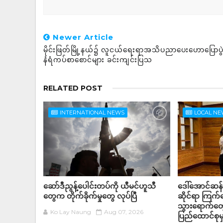
Newer Article
မိုင်းဖြတ်မြို့နယ်၌ လူငယ်ရေးရာအသိပညာပေးဟောပြောပွဲနှ
နံရံကပ်စာစောင်များ ခင်းကျင်းပြသ
RELATED POST
INTERNATIONAL NEWS
LOCAL N
ဆော်ဒီညွန့်ပေါင်းတပ်ကို ယီမင်ဟူသီ
ဒေါ်အောင်ဆန
တွေက တိုက်ခိုက်မှုတွေ လုပ်ပြီ
ဆိုင်ရာ ကြက
သွားရောက်တွေ
Ko Lay Naung
Aug 07, 2026
ပြည်ထောင်စုမှ