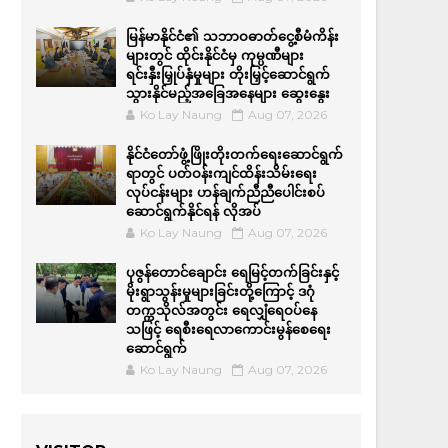
မြန်မာနိုင်ငံ၏ သဘာဝဓာတ်ငွေ့စီမံကိန်း
များတွင် ထိုင်းနိုင်ငံမှ ကုမ္ပဏီများ
ရင်းနှီးမြှုပ်နှံမှုများ တိုးမြှင့်ဆောင်ရွက်
သွားနိုင်မည့်အခြေအနေများ ဆွေးနွေး
Ko Lay Naung
Aug 07, 2026
နိုင်ငံတော်ဖွံ့ဖြိုးတိုးတက်ရေးဆောင်ရွက်
ရာတွင် ပတ်ဝန်းကျင်ထိန်းသိမ်းရေး
လုပ်ငန်းများ ဟန်ချက်ညီညီပေါင်းစပ်
ဆောင်ရွက်နိုင်ရန် လိုအပ်
Ko Lay Naung
Aug 07, 2026
ပုဇွန်တောင်ချောင်း ရေမြင့်တက်ခြင်းနှင့်
မိုးရွာသွန်းမှုများခြင်းတို့ကြောင့် ဒဂုံ
တက္ကသိုလ်အတွင်း ရေလျှံရေဝပ်နေ
သဖြင့် ရေစီးရေလာကောင်းမွန်စေရေး
ဆောင်ရွက်
Ko Lay Naung
Aug 07, 2026