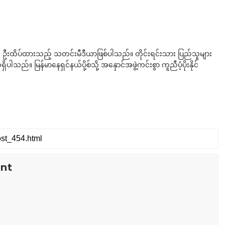
ို ဦးထိပ်ထားသည့် သတင်းမီဒီယာဖြစ်ပါသည်။ တိုင်းရင်းသား ပြည်သူများ
်။ မြန်မာနေရှင်နယ်ပို့စ်သို့ အနှောင်အဖွဲ့ကင်းစွာ ကူညီပံ့ပိုးနိုင်
nt