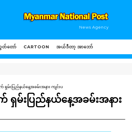
News Agency
ွှတ်တော်
CARTOON
အယ်ဒီတာ့ အာဘော်
ြောက် ရှမ်းပြည်နယ်နေ့အခမ်းအနား ကျင်းပ
ြောက် ရှမ်းပြည်နယ်နေ့အခမ်းအနား