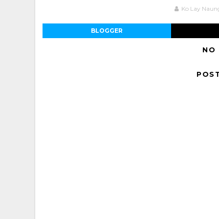
Ko Lay Naun
BLOGGER
NO
POS