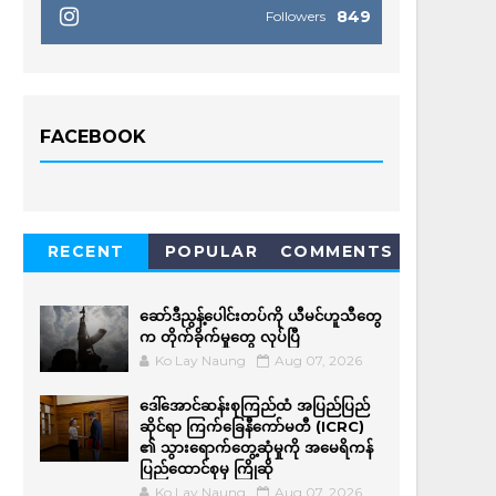
849
Followers
FACEBOOK
RECENT
POPULAR
COMMENTS
ဆော်ဒီညွန့်ပေါင်းတပ်ကို ယီမင်ဟူသီတွေ
က တိုက်ခိုက်မှုတွေ လုပ်ပြီ
Ko Lay Naung
Aug 07, 2026
ဒေါ်အောင်ဆန်းစုကြည်ထံ အပြည်ပြည်
ဆိုင်ရာ ကြက်ခြေနီကော်မတီ (ICRC)
၏ သွားရောက်တွေ့ဆုံမှုကို အမေရိကန်
ပြည်ထောင်စုမှ ကြိုဆို
Ko Lay Naung
Aug 07, 2026