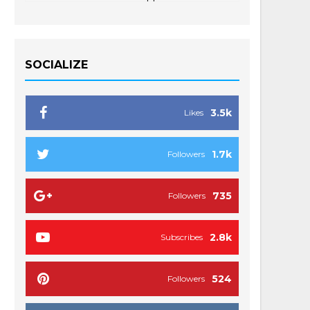
SOCIALIZE
3.5k
Likes
1.7k
Followers
735
Followers
2.8k
Subscribes
524
Followers