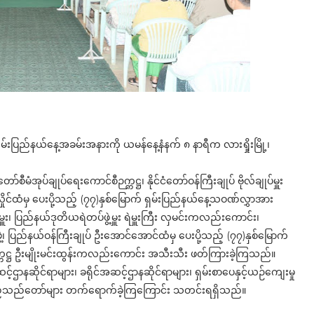
် ရှမ်းပြည်နယ်နေ့အခမ်းအနားကို ယမန်နေ့နံနက် ၈ နာရီက လားရှိုးမြို့၊
စီမံအုပ်ချုပ်ရေးကောင်စီဉက္ကဋ္ဌ၊ နိုင်ငံတော်ဝန်ကြီးချုပ် ဗိုလ်ချုပ်မှူး
်ထံမှ ပေးပို့သည့် (၇၇)နှစ်မြောက် ရှမ်းပြည်နယ်နေ့သဝဏ်လွှာအား
မှူး၊ ပြည်နယ်ဒုတိယရဲတပ်ဖွဲ့မှူး ရဲမှူးကြီး လှမင်းကလည်းကောင်း၊
့၊ ပြည်နယ်ဝန်ကြီးချုပ် ဦးအောင်အောင်ထံမှ ပေးပို့သည့် (၇၇)နှစ်မြောက်
့ဥက္ကဋ္ဌ ဦးမျိုးမင်းထွန်းကလည်းကောင်း အသီးသီး ဖတ်ကြားခဲ့ကြသည်။
်ဌာနဆိုင်ရာများ၊ ခရိုင်အဆင့်ဌာနဆိုင်ရာများ၊ ရှမ်းစာပေနှင့်ယဉ်ကျေးမှု
့် ဧည့်သည်တော်များ တက်ရောက်ခဲ့ကြကြောင်း သတင်းရရှိသည်။