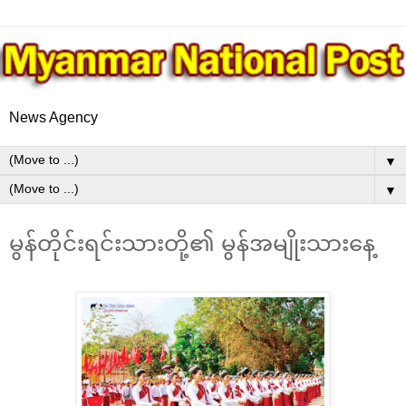
News Agency
▼
▼
မွန်တိုင်းရင်းသားတို့၏ မွန်အမျိုးသားနေ့