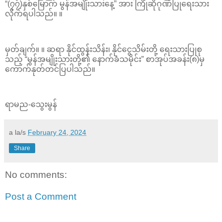
“(၇၇)နှစ်မြောက် မွန်အမျိုးသားနေ့” အား ကြိုဆိုဂုဏ်ပြုရေးသား
လိုက်ရပါသည်။ ။
မှတ်ချက်။ ။ ဆရာ နိုင်ထွန်းသိန်း၊ နိုင်ငွေသိမ်းတို့ ရေးသားပြုစု
သည့် “မွန်အမျိုးသားတို့၏ နောက်ခံသမိုင်း” စာအုပ်အခန်း(၈)မှ
ကောက်နုတ်တင်ပြပါသည်။
ရာမည-သွေးမွန်
a la/s
February 24, 2024
Share
No comments:
Post a Comment