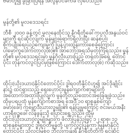
ဗမာဟူ၍ ခွဲခြားပြရန် အလွန်ပင်ခက်ခဲ လှပေသည်။
မွန်တို့၏ မူလဒေသရင်း
ဘီစီ ၂၀၀၀ ခန့်တွင် မူလနေထိုင်သူ နီဂရီတိုခေါ် ကပ္ပလီအနွယ်ဝင်
များကို ရင်ဆိုင်လျက် မွန်များရောက်ရှိလာပြီး ဆန်စပါး
စိုက်ပျိုးရေးယဉ်ကျေးမှုကို ပြန့်ပွားထွန်းကားစေခဲ့ကြောင်း
ပါမောက္ခဒေါက်တာလု(စ်)၏ အာဘော်အရသိမှတ်ကြရသည်။ မွန်
တို့၏ မူလဒေသရင်းမှာ မွန်ဂိုလီးယားပြည် တရုတ်အရှေ့ တောင်
ပိုင်း တုန်ကင်လွင်ပြင်မှဖြစ်ကြောင်း ဒေါက်တာလု(စ်) ကဆိုသည်။
ထိုင်း(ယိုးဒယား)နိုင်ငံတောင်ပိုင်း ဒွါရဝတီနိုင်ငံဟူ၍ အင်ဒိုချိုင်း
နား၌ ထင်ရှားသည့် ရှေးဟောင်းမွန်ကျောက်စာများကို
အထောက်အထားပြုလျက် မွန်တို့တည်ထောင်အခြေချခဲ့သည်။
ထိုမှပရပထုံ မွန်ကျောက်စာအရ အေဒီ ၁၀ ရာစုနှစ်ကျော်
ခမာ(ခေါ်) ကမ္ဘောဒီးယားလူမျိုး၏ ရန်ပြုမှုကြောင့် ဇင်းမယ်အနီး
ဟာရီဗုဉ္စခေါ် လန်ဖွန်းသို့ ပြောင်းရွှေ့သည်။ ထိုမှ
ထိုင်း(ယိုးဒယား)လူမျိုးများက ဖိလာပြန်သဖြင့် ၁၂ ရာစု၊ ၁၃
ရာစုနှစ်များတွင် ဒွါရဝတီမွန်တို့ ပျက်လွင့်ပြန်ကာ မြန်မာနိုင်ငံ
တောင်ပိုင်း သံလွင်မြစ်ဝ ဘီလူးကျွန်းရှိ နီဂရီတိုတို့ကို ရင်ဆိုင်