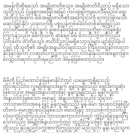
အမှန်ကိုဆိုရသော် အမျိုးဇာတိသွေး၊ အမျိုးဇာတိဝိညာဉ် မရှိသော
သူတို့သည် လွန်စွာအမြော်အမြင် ကင်းမဲ့ရာကျပေလိမ့်မည်။ ရှေး
အတိတ်အခါက မိမိအမျိုးဇာတိ၏အကြောင်းကို ကောင်းစွာမသိ၊
မဆင်ခြင်နိုင်၊ ယခုလက်ရှိ ပစ္စုပ္ပန်တစ်ခေတ်တစ်ခါမျှဖြင့်သာ
တင်းတိမ်ရောင့်ရဲလျက် မူးဝေနစ်မြောသောသူတို့မှာ လူဖြစ်ရှုံး
ကြကုန်သည်။ မိမိကိုယ်ကို ဆဲရေး၊ မိမိ မိဘဘိုးဘွားကိုလည်း
ပုတ်ခတ်၊ ဇာတိသွေး၊ ဇာတိဝိညာဉ်မရှိသောသူများ များပြားခဲ့ပါ
လျှင် ထိုသူတို့၏ အမျိုးအနွယ်ဝင်များသည် ကြီးပွားထွန်းကားလာ
နိုင်ခြင်းမဲ့ကာ လဆုတ်ပက္ခ၌တည်သော လဝန်းနှယ်တစ်နေ့တခြား
လျော့ပါးဆုတ်ယုတ်ရမည်သာ အမှန်ဖြစ်တော့သည်။
မိမိတို့ ပြည်ထောင်စုမြန်မာနိုင်ငံတွင် ယနေ့တွေ့ရှိရသည့်
တိုင်းရင်းသား လူမျိုးစုများအနက် မွန်လူမျိုးသည် ရှေးအကျဆုံး
ဖြစ်သည်။ အမျိုးအနွယ်အားဖြင့် မွန်လူမျိုးသည် မွန်ဂိုလွိုက်
အနွယ်ဝင်ဖြစ်သော ဗမာနှင့် အနွယ်တူကြသည်။ သို့သော်
ဘာသာစကားအနေ ဖြင့် မွန်လူမျိုးသည် မွန်-ခမာ အုပ်စုဝင်ဖြစ်ပြီး
တိဗက်-ဗမာအုပ်စုဝင်ဖြစ်သော ဗမာတို့နှင့် ဘာသာစကားဘက်၌
လုံးဝကွဲပြားကြသည်။ ဘာသာစကားဘက်တွင် ကွဲပြားခြားနားကြ
သော်လည်း အမျိုးအနွယ်ဘက်တွင် တူညီကြသဖြင့် မွန်နှင့်ဗမာ
တို့သည် ရုပ်ရည်လက္ခဏာကိုကြည့်လျှင် မည်သူက မွန်၊ မည်သူက