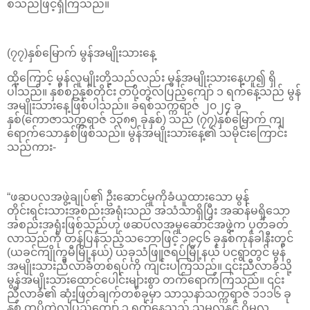
စသည်ဖြင့်ရှိကြသည်။
(၇၇)နှစ်မြောက် မွန်အမျိုးသားနေ့
ထို့ကြောင့် မွန်လူမျိုးတို့သည်လည်း မွန်အမျိုးသားနေ့ဟူ၍ ရှိ
ပါသည်။ နှစ်စဉ်နှစ်တိုင်း တပို့တွဲလပြည့်ကျော် ၁ ရက်နေ့သည် မွန်
အမျိုးသားနေ့ဖြစ်ပါသည်။ ခရစ်သက္ကရာဇ် ၂၀၂၄ ခု
နှစ်(ကောဇာသက္ကရာဇ် ၁၃၈၅ ခုနှစ်) သည် (၇၇)နှစ်မြောက် ကျ
ရောက်သောနှစ်ဖြစ်သည်။ မွန်အမျိုးသားနေ့၏ သမိုင်းကြောင်း
သည်ကား-
“ဖဆပလအဖွဲ့ချုပ်၏ ဦးဆောင်မှုကိုခံယူထားသော မွန်
တိုင်းရင်းသားအစည်းအရုံးသည် အသံသာရှိပြီး အဆန်မရှိသော
အစည်းအရုံးဖြစ်သည်ဟု ဖဆပလအမှုဆောင်အဖွဲ့က ပုတ်ခတ်
လာသည်ကို တန်ပြန်သည့်သဘောဖြင့် ၁၉၄၆ ခုနှစ်ကုန်ခါနီးတွင်
(ယခင်ကျိုက္ခမီမြို့နယ်) ယခုသံဖြူဇရပ်မြို့နယ် ပငရွာတွင် မွန်
အမျိုးသားညီလာခံတစ်ရပ်ကို ကျင်းပကြသည်။ ၎င်းညီလာခံသို့
မွန်အမျိုးသားထောင်ပေါင်းများစွာ တက်ရောက်ကြသည်။ ၎င်း
ညီလာခံ၏ ဆုံးဖြတ်ချက်တစ်ခုမှာ သာသနာသက္ကရာဇ် ၁၁၁၆ ခု
နှစ် တပို့တွဲလပြည့်ကျော် ၁ ရက်နေ့သည် သမလနှင့် ဝိမလ