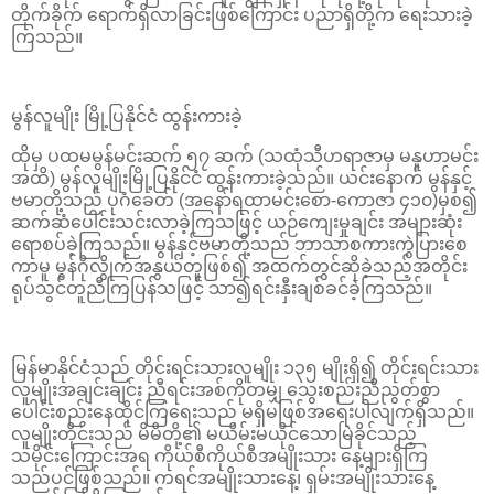
တိုက်ခိုက် ရောက်ရှိလာခြင်းဖြစ်ကြောင်း ပညာရှိတို့က ရေးသားခဲ့
ကြသည်။
မွန်လူမျိုး မြို့ပြနိုင်ငံ ထွန်းကားခဲ့
ထိုမှ ပထမမွန်မင်းဆက် ၅၇ ဆက် (သထုံသီဟရာဇာမှ မနူဟာမင်း
အထိ) မွန်လူမျိုးမြို့ပြနိုင်ငံ ထွန်းကားခဲ့သည်။ ယင်းနောက် မွန်နှင့်
ဗမာတို့သည် ပုဂံခေတ် (အနော်ရထာမင်းစော-ကောဇာ ၄၁၀)မှစ၍
ဆက်ဆံပေါင်းသင်းလာခဲ့ကြသဖြင့် ယဉ်ကျေးမှုချင်း အများဆုံး
ရောစပ်ခဲ့ကြသည်။ မွန်နှင့်ဗမာတို့သည် ဘာသာစကားကွဲပြားစေ
ကာမူ မွန်ဂိုလွိုက်အနွယ်တူဖြစ်၍ အထက်တွင်ဆိုခဲ့သည့်အတိုင်း
ရုပ်သွင်တူညီကြပြန်သဖြင့် သာ၍ရင်းနှီးချစ်ခင်ခဲ့ကြသည်။
မြန်မာနိုင်ငံသည် တိုင်းရင်းသားလူမျိုး ၁၃၅ မျိုးရှိ၍ တိုင်းရင်းသား
လူမျိုးအချင်းချင်း ညီရင်းအစ်ကိုတမျှ သွေးစည်းညီညွတ်စွာ
ပေါင်းစည်းနေထိုင်ကြရေးသည် မရှိမဖြစ်အရေးပါလျက်ရှိသည်။
လူမျိုးတိုင်းသည် မိမိတို့၏ မယိမ်းမယိုင်သောမြဲခိုင်သည့်
သမိုင်းကြောင်းအရ ကိုယ်စီကိုယ်စီအမျိုးသား နေ့များရှိကြ
သည်ပင်ဖြစ်သည်။ ကရင်အမျိုးသားနေ့၊ ရှမ်းအမျိုးသားနေ့