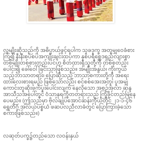
လူမျိုးဆိုသည်ကို အဓိပ္ပာယ်ဖွင့်ရပါက သုခဒုက္ခ အတူမျှဝေခံစား
ကြ၍ နီးနီးစပ်စပ်အကျိုးချင်းထပ်ကာ နှစ်ပရိစ္ဆေဒရှည်လျားစွာ
တစ်မျိုးတစ်စားတည်းပင်ဟု စိတ်ထားရှိသူတို့ကို တစ်စုတည်း
ပေါင်း၍ ခေါ်ဝေါ်ခြင်းသာဖြစ်သည်။ အမျိုးအနွယ်၊ ကိုးကွယ်
သည့်ဘာသာတရား၊ ပြောဆိုသည့် ဘာသာစကားတို့ကို အရေး
ထားလေးစားရမည် ဖြစ်သော်လည်း စင်စစ်အေးအတူ၊ ပူအမျှ
ကောင်းတူဆိုးဖက်ပူးပေါင်းလျက် နေလိုသော အစဉ်အလာ ဆန္ဒ
အာသီသအပေါ်တွင် ဝံသာနုရက္ခိတတရားသည် ကြံ့ခိုင်တည်မြဲနေ
ပေမည်။ (ဤသည်မှာ ဗိုလ်ချုပ်အောင်ဆန်းကိုယ်တိုင် ၂၁-၁-၄၆
ရွှေတိဂုံ အလယ်ပစ္စယံ ဖဆပလညီလာခံတွင် ပြောကြားခဲ့သော
စကားဖြစ်သည်။)
လဆုတ်ပက္ခ၌တည်သော လဝန်းနှယ်