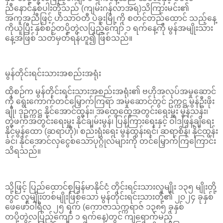
ညီနောင်နှစ်ပါးတို့သည် (ကျမ်းဂန်လာအရ)သိကြားမင်း၏
အကူအညီဖြင့် ဟံသာဝတီ ပဲခူးမြို့ကို စတင်တည်ထောင် သည့်နေ့
ကိုယူပြီး နှစ်စဉ်တပို့တွဲလပြည့်ကျော် ၁ ရက်နေ့ကို မွန်အမျိုးသား
နေ့အဖြစ် သတ်မှတ်ရန်ဟူ၍ ဖြစ်သည်။
မွန်တိုင်းရင်းသားအစည်းအရုံး
ထိုစဉ်က မွန်တိုင်းရင်းသားအစည်းအရုံး၏ ဗဟိုအလုပ်အမှုဆောင်
ကို ရွေးကောက်တင်မြှောက်ကြရာ အမှုဆောင်တွင် ဥက္ကဋ္ဌ မွန်ဦးဖိုး
ချို၊ ဒုဥက္ကဋ္ဌ နိုင်အောင်ထွန်း၊ အထွေထွေအတွင်းရေးမှူး မွန်သန်း၊
တွဲဖက်အတွင်းရေးမှူး နိုင်ချမ်းမွန်၊ ပြန်ကြားရေးနှင့် ဝါဒဖြန့်ချိရေး
နိုင်မွန်ထော (ဆရာဟို)၊ စည်းရုံးရေး မွန်ထွန်းရင်၊ ဆရာစိန်၊ နိုင်ထွန်း
ခင်၊ နိုင်အောင်လှငွေစသောပုဂ္ဂိုလ်များကို တင်မြှောက်ကြကြောင်း
သိရသည်။
သို့ဖြင့် ပြည်ထောင်စုမြန်မာနိုင်ငံ တိုင်းရင်းသားလူမျိုး ၁၃၅ မျိုးတို့
တွင် လူမျိုးတစ်မျိုးဖြစ်သော မွန်တိုင်းရင်းသားတို့၏ ၂၀၂၄ ခုနှစ်
ဖေဖော်ဝါရီလ ၂၅ ရက် (ကောဇာသက္ကရာဇ် ၁၃၈၅ ခုနှစ်
တပို့တွဲလပြည့်ကျော် ၁ ရက်နေ့)တွင် ကျရောက်မည့်