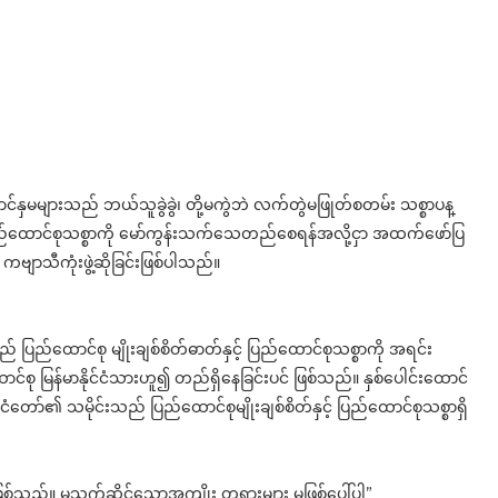
်နှမများသည် ဘယ်သူခွဲခွဲ၊ တို့မကွဲဘဲ လက်တွဲမဖြုတ်စတမ်း သစ္စာပန္
 ပြည်ထောင်စုသစ္စာကို မော်ကွန်းသက်သေတည်စေရန်အလို့ငှာ အထက်ဖော်ပြ
 ကဗျာသီကုံးဖွဲ့ဆိုခြင်းဖြစ်ပါသည်။
် ပြည်ထောင်စု မျိုးချစ်စိတ်ဓာတ်နှင့် ပြည်ထောင်စုသစ္စာကို အရင်း
ောင်စု မြန်မာနိုင်ငံသားဟူ၍ တည်ရှိနေခြင်းပင် ဖြစ်သည်။ နှစ်ပေါင်းထောင်
ငံတော်၏ သမိုင်းသည် ပြည်ထောင်စုမျိုးချစ်စိတ်နှင့် ပြည်ထောင်စုသစ္စာရှိ
စ်သည်။ မသက်ဆိုင်သောအကျိုး တရားများ မဖြစ်ပေါ်ပါ”