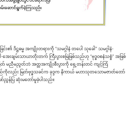
င်း၏ ဒိဋ္ဌဓမ္မ အကျိုးတရားကို “သမဂ္ဂါနံ တပေါ သုခေါ” သမဂ္ဂါနံ-
းချမ်းသာယာတိုးတက် ကြီးပွားစမြဲဖြစ်သည်ဟု “ဗုဒ္ဓဝစနံသစ္စံ” အဖြစ်
မမြတ် မညီမညွတ်ဘဲ အတ္တအကျိုးစီးပွားကို ရှေ့တန်းတင် ကျင့်ကြံ
ချုပ်ရသည်ကိုလည်း မြတ်ဗုဒ္ဓသခင်က ခုဒ္ဒက နိကာယ် မဟာသုတသောမဇာတ်တော်
ာဖော်ညွှန်ပြ ဆုံးမတော်မူခဲ့ပါသည်။