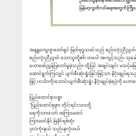
အနန္တကျေးဇူးတော်ရှင် မြတ်ဗုဒ္ဓသခင်သည် စည်းလုံးညီညွတ်ခြ
စည်းလုံးညီညွတ် သောသူတို့၏၊ တပေါ-အကျင့်သည်၊ သုခေါ-အေ
ဟောဖော်ညွှန်ပြတော်မူခဲ့သည်။ ထို့ပြင် အချင်းချင်း မသင့်
ဆောင်ရွက်ကြလျှင် ပျက်စီးဆုံးရှုံးခြင်းဖြင့်သာ နိဂုံး
ဖြင့် ဟင်္သာကိုးသောင်းပျက်စီးဆုံးရှုံး နိဂုံးချုပ်ခဲ့ရပုံကို ဟေ
ပြည်ထောင်စုသစ္စာ
“ပြည်ထောင်စုဖွား တိုင်းရင်းသားတို့
ရေကိုသားသော် အကြားမထင်
ကြားမဝင်နိုင် မြဲခိုင်ရစ်ထုံး
ပုလဲကုံးနှယ် သည်းနှလုံးဝယ်