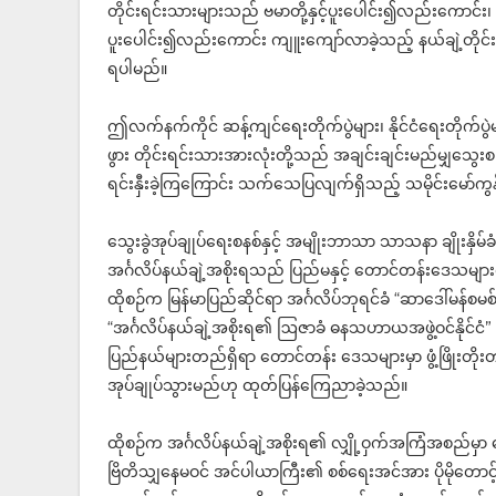
တိုင်းရင်းသားများသည် ဗမာတို့နှင့်ပူးပေါင်း၍လည်းကောင်း၊ ရ
ပူးပေါင်း၍လည်းကောင်း ကျူးကျော်လာခဲ့သည့် နယ်ချဲ့တိုင်း
ရပါမည်။
ဤလက်နက်ကိုင် ဆန့်ကျင်ရေးတိုက်ပွဲများ၊ နိုင်ငံရေးတိုက်ပွ
ဖွား တိုင်းရင်းသားအားလုံးတို့သည် အချင်းချင်းမည်မျှသွေး
ရင်းနှီးခဲ့ကြကြောင်း သက်သေပြလျက်ရှိသည့် သမိုင်းမော်ကွန
သွေးခွဲအုပ်ချုပ်ရေးစနစ်နှင့် အမျိုးဘာသာ သာသနာ ချိုးနှိမ်ခံ
အင်္ဂလိပ်နယ်ချဲ့အစိုးရသည် ပြည်မနှင့် တောင်တန်းဒေသများကိ
ထိုစဉ်က မြန်မာပြည်ဆိုင်ရာ အင်္ဂလိပ်ဘုရင်ခံ “ဆာဒေါ်မန်
“အင်္ဂလိပ်နယ်ချဲ့အစိုးရ၏ ဩဇာခံ ဓနသဟာယအဖွဲ့ဝင်နိုင်ငံ
ပြည်နယ်များတည်ရှိရာ တောင်တန်း ဒေသများမှာ ဖွံ့ဖြိုးတိုး
အုပ်ချုပ်သွားမည်ဟု ထုတ်ပြန်ကြေညာခဲ့သည်။
ထိုစဉ်က အင်္ဂလိပ်နယ်ချဲ့အစိုးရ၏ လျှို့ဝှက်အကြံအစည်မ
ဗြိတိသျှနေမဝင် အင်ပါယာကြီး၏ စစ်ရေးအင်အား ပိုမိုတောင်