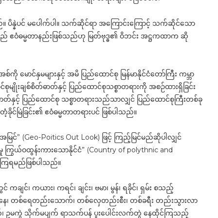
န္နဲပင် မပေါက်ပါ။ သက်ဆိုင်ရာ အကြောင်းကြောင့် သက်ဆိုင်သော
သည် ဧဝံဓမ္မတာနည်းဖြစ်သည်ဟု မြတ်ဗုဒ္ဓ၏ ဝိဘင်း အဋ္ဌကထာက ဆို
ကို မောင်နှမများနှင့် အမိ ပြည်ထောင်စု မြန်မာနိုင်ငံတော်ကြီး ကမ္ဘာ
ျိုးချစ်စိတ်ဓာတ်နှင့် ပြည်ထောင်စုသစ္စာတရားကို အစဉ်ထားရှိခြင်း
တ်ဓာတ်နှင့် ပြည်ထောင်စု သစ္စာတရားသည်သာလျှင် ပြည်ထောင်စုကြီးတစ်ခု
့ခိုင်မြဲခြင်း၏ ဧဝံဓမ္မတာတရားပင် ဖြစ်ပါသည်။
ေးအမြင်” (Geo-Poitics Out Look) ဖြင့် ကြည့်မြင်မည်ဆိုပါလျှင်
းမှု ကြွယ်ဝထွန်းကားသောနိုင်ငံ” (Country of polythnic and
ြင်ကြရမည်ဖြစ်ပါသည်။
် ကချင်၊ ကယား၊ ကရင်၊ ချင်း၊ ဗမာ၊ မွန်၊ ရခိုင်၊ ရှမ်း စသည့်
ည်းနေ၊ တစ်ရေတည်းသောက်၊ တစ်လှေတည်းစီး၊ တစ်ခရီး တည်းသွားလာ
်၊ ဥမကွဲ သိုက်မပျက် ရာသက်ပန် ပူးပေါင်းလက်တွဲ နေထိုင်ကြသည့်