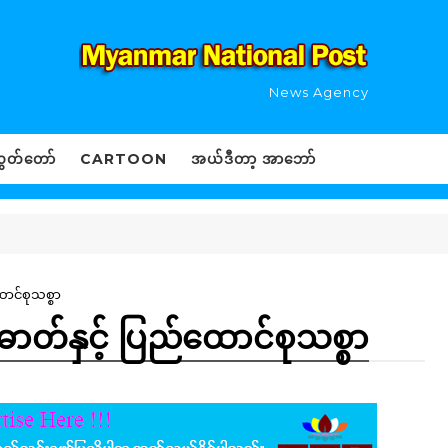
News Agency
ွှတ်တော်
CARTOON
အယ်ဒီတာ့ အာဘော်
ောင်စုသစ္စာ
်ဓာတ်နှင့် ပြည်ထောင်စုသစ္စာ