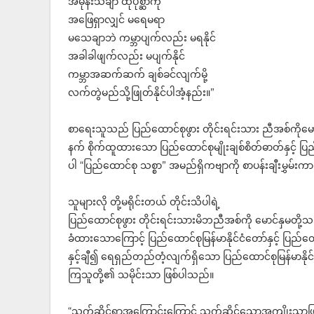
အမုန်းသင်္ချာ ထိုပုစ္ဆာကို
အဖြေရှာလျှင် မရေမရာ
မသေချာဘဲ ကမ္ဘာပျက်လည်း မရနိုင်
အခါခါဖျက်လည်း မပျက်နိုင်
ကမ္ဘာအဆက်ဆက် ချစ်ခင်လျက်မို့
လက်တွဲမည်သို့ဖြုတ်နိုင်ပါအံ့နည်း။”
စာရေးသူသည် ပြည်ထောင်စုဖွား တိုင်းရင်းသား ညီအစ်ကိုမောင
နက် စိုက်ထူထားသော ပြည်ထောင်စုမျိုးချစ်စိတ်ဓာတ်နှင့်
ပါ “ပြည်ထောင်စု သစ္စာ” အမည်ရှိကဗျာကို စာပန်းချီးမွှမ်းကာ
သူများလို တို့မရိုင်းတယ် တိုင်းသိပါရဲ့
ပြည်ထောင်စုဖွား တိုင်းရင်းသားမိဘညီအစ်ကို မောင်နှမတို့သည
ခံထားသောကြောင့် ပြည်ထောင်စုမြန်မာနိုင်ငံတော်နှင့် ပြည်ထ
နှင့်ချီ၍ ရေရှည်တည်တံ့လျက်ရှိသော ပြည်ထောင်စုမြန်မာနိုင်
ကြသူတို့၏ သမိုင်းသာ ဖြစ်ပါသည်။
“သက်ဆိုင်ရာအကြောင်းကြောင့် သက်ဆိုင်သောအကျိုးသာဖြ