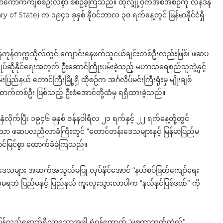
ာက်ကျစ်စဉ်းလဲစွာ စီစဉ်ခဲ့ကြသည်။ ထိုလျှို့ဝှက်အစီအစဉ်ကို လန်ဒန်
ary of State) က ၁၉၄၁ ခုနှစ် နိုဝင်ဘာလ ၃၀ ရက်နေ့တွင် မြန်မာနိုင်ငံရှိ
ှင့် ရန်ကုန်တက္ကသိုလ်တွင် ကျောင်းနေဖက်သူငယ်ချင်းတစ်ဦးလည်းဖြစ်၊ ဖဆပ
ျုပ်ဆိုနိုင်ရေးအတွက် ဦးဆောင်ကြိုးပမ်းခဲ့သည့် မဟာသရေစည်သူဘွဲ့နှင့်
်နယ် တောင်ကြီးမြို့ရှိ ထိုစဉ်က အင်္ဂလိပ်မင်းကြီးရုံးမှ မျိုးချစ်
းထောက်တစ်ဦး ဖြစ်သည့် ဦးစံအောင်တို့ထံမှ ရရှိထားခဲ့သည်။
လိုက်ပြီး ၁၉၄၆ ခုနှစ် ဇန်နဝါရီလ ၂၁ ရက်နှင့် ၂၂ ရက်နေ့တို့တွင်
့သော ဖဆပလညီလာခံကြီးတွင် “တောင်တန်းဒေသများနှင့် မြန်မာပြည်မ
ာင်မြင်စွာ ထောက်ခံခဲ့ကြသည်။
န်းဒေသများ အဆက်အသွယ်မပြု လုပ်နိုင်အောင် “နယ်စပ်ဖြတ်ကျော်ရေး
 ချက်မရဘဲ ပြည်မနှင့် ပြည်နယ် ကူးလူးသွားလာပါက “နယ်နှင်ပြစ်ဒဏ်” ကို
ို့ ပြန်လည်ရောက်ရှိလာသောအခါ ရဲဝန်ထောက် “မစ္စတာဘတ်တဲလ်”