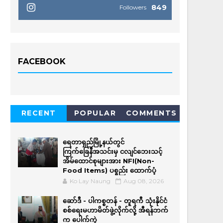
849
Followers
FACEBOOK
RECENT
POPULAR
COMMENTS
ရေတာရှည်မြို့နယ်တွင်
ကြက်ခြေနီအသင်းမှ ငလျင်ဘေးသင့်
အိမ်‌ထောင်စုများအား NFI(Non-
Food Items) ပစ္စည်း ထောက်ပံ့
Ko Lay Naung
Aug 08, 2026
ဆော်ဒီ - ပါကစ္စတန် - တူရကီ သုံးနိုင်ငံ
စစ်ရေးမဟာမိတ်ဖွဲ့လိုက်လို့ အီရန်ဘက်
က ပေါက်ကွဲ