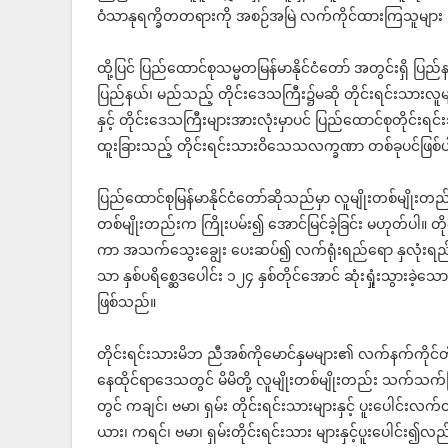
ဝံသာနုရက္ခိတတရားကို အစဉ်အမြဲ လက်ကိုင်ထားကြသူများ
ထို့ပြင် ပြည်ထောင်စုသမ္မတမြန်မာနိုင်ငံတော် အတွင်းရှိ ပြည
ပြည်နယ်၊ မည်သည့် တိုင်းဒေသကြီး၌မဆို တိုင်းရင်းသားလူမျိ
နှင့် တိုင်းဒေသကြီးများအားလုံးမှာပင် ပြည်ထောင်စုတိုင်း
ထူးခြားသည့် တိုင်းရင်းသားဝိသေသလက္ခဏာ တစ်ခုပင်ဖြစ
ပြည်ထောင်စုမြန်မာနိုင်ငံတော်ဆိုသည်မှာ လူမျိုးတစ်မျိုးတည်
တစ်မျိုးတည်းက ကြိုးပမ်း၍ အောင်မြင်ခဲ့ခြင်း မဟုတ်ပါ။ တိုင်
ကာ အသက်သွေးချွေး ပေးဆပ်၍ လက်ရုံးရည်ရော နှလုံးရည်တိုက
သာ နှစ်ပရိစ္ဆေဒပေါင်း ၁၂၄ နှစ်တိုင်အောင် ဆုံးရှုံးသွားခဲ့
ဖြစ်သည်။
တိုင်းရင်းသားမိဘ ညီအစ်ကိုမောင်နှမများ၏ လက်နက်ကိုင်တိုက်ပွဲမ
နေထိုင်ရာဒေသတွင် မိမိတို့ လူမျိုးတစ်မျိုးတည်း သက်သက်ဖြ
တွင် ကချင်၊ ဗမာ၊ ရှမ်း တိုင်းရင်းသားများနှင့် ပူးပေါင
ယား၊ ကရင်၊ ဗမာ၊ ရှမ်းတိုင်းရင်းသား များနှင့်ပူးပေါင်း၍လ