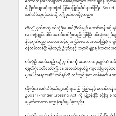
တောင်တန်းဒေသများကို စစ်ရေးအတွက် အသုံးချရန် ယုတ်မာကေ
ရှိ ဗြိတိသျှအစိုးရအဖွဲ့၏ မြန်မာပြည်ဆိုင်ရာဝန်ကြီး (Secret
အင်္ဂလိပ်ဘုရင်ခံထံသို့ လျှို့ဝှက်ပေးပို့ခဲ့သည်၊၊
ထိုလျှို့ဝှက်စာကို ပင်လုံဦးဖေခင်(ဗိုလ်ချုပ် အောင်ဆန်းန
လ အဖွဲ့ချုပ်ခေါင်းဆောင်တစ်ဦးလည်းဖြစ်ပြီး ပင်လုံစာချုပ်ခ
နိုင်ငံ့ဂုဏ်ရည် ပထမအဆင့်ရ အငြိမ်းစားသံအမတ်ကြီး)က ရှမ်းပြည
ဝန်ထမ်းတစ်ဦးဖြစ်သည့် ဦးညီပုနှင့် သစ္စာရှိမျိုးချစ်သတင်
ပင်လုံဦးဖေခင်သည် လျှို့ဝှက်စာကို ဖဆပလအဖွဲ့ချုပ်ထံ အပ်နှံ
ရွှေတိဂုံစေတီတော်ကြီး၏ အလယ်ပစ္စယံ၌ ကျင်းပပြုလုပ်ခဲ
ပူးပေါင်းရေးအဆို” တစ်ရပ်ကို တင်သွင်းခဲ့ရာ တစ်ခဲနက် အေ
ထိုစဉ်က အင်္ဂလိပ်နယ်ချဲ့အစိုးရသည် ပြည်မနှင့် တောင်တ
ဥပဒေ” (Frontier Crossing Act) ကို ပြဋ္ဌာန်းပြီး ခွင့်ပြု
ချမှတ်ထားကာ သွေးခွဲအုပ်ချုပ်ခဲ့သည်။
ပင်လုံဦးဖေခင် ရန်ကုန်ဖဆပလညီလာခံမှ တောင်ကြီးမြို့သ