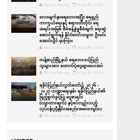
Ko Lay Naung
Aug 08, 2026
လေးမျက်နှာရေဘေးအပြီး ရေရှည်
ကာကွယ်ရေးနှင့် ဧရာဝတီတိုင်း ရေ
အရင်းအမြစ် စီမံခန့်ခွဲမှုစီမံချက် ရေးဆွဲ
ဆောင်ရွက်ရန် နိုင်ငံတော်သမ္မတ ဦးမင်း
အောင်လှိုင် မှာကြား
Ko Lay Naung
Aug 08, 2026
တန့်ဆည်မြို့နယ် ရေဘေးသင့်ပြည်
သူများအား ထောက်ပံ့ငွေများပေးအပ်
Ko Lay Naung
Aug 08, 2026
ရခိုင်ပြည်နယ်လွှတ်တော်၌ ၂၀၂၆ -
၂၀၂၇ ဘဏ္ဍာရေးနှစ်၊ ရခိုင်ပြည်နယ်၏
ဖြည့်စွက်ခွင့်ပြု ငွေစာရင်း
(လျာထားချက်) နှင့်စပ်လျဉ်းသည့်
လုပ်ငန်းညှိနှိုင်းအစည်းအဝေးကျင်းပ
Ko Lay Naung
Aug 08, 2026