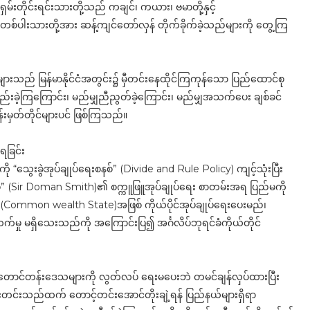
ှမ်းတိုင်းရင်းသားတို့သည် ကချင်၊ ကယား၊ ဗမာတို့နှင့်
တစ်ပါးသားတို့အား ဆန့်ကျင်တော်လှန် တိုက်ခိုက်ခဲ့သည်များကို တွေ့ကြ
ဲများသည် မြန်မာနိုင်ငံအတွင်း၌ မှီတင်းနေထိုင်ကြကုန်သော ပြည်ထောင်စု
စည်းခဲ့ကြကြောင်း၊ မည်မျှညီညွတ်ခဲ့ကြောင်း၊ မည်မျှအသက်ပေး ချစ်ခင်
်းမှတ်တိုင်များပင် ဖြစ်ကြသည်။
ရခြင်း
ု “သွေးခွဲအုပ်ချုပ်ရေးစနစ်” (Divide and Rule Policy) ကျင့်သုံးပြီး
စမစ်” (Sir Doman Smith)၏ စက္ကူဖြူအုပ်ချုပ်ရေး စာတမ်းအရ ပြည်မကို
” (Common wealth State)အဖြစ် ကိုယ်ပိုင်အုပ်ချုပ်ရေးပေးမည်၊
တက်မှု မရှိသေးသည်ကို အကြောင်းပြ၍ အင်္ဂလိပ်ဘုရင်ခံကိုယ်တိုင်
ှာ တောင်တန်းဒေသများကို လွတ်လပ် ရေးမပေးဘဲ တမင်ချန်လှပ်ထားပြီး
့တင်းသည်ထက် တောင့်တင်းအောင်တိုးချဲ့ရန် ပြည်နယ်များရှိရာ