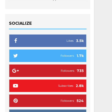
SOCIALIZE
3.5k
Likes
1.7k
Followers
735
Followers
2.8k
Subscribes
524
Followers