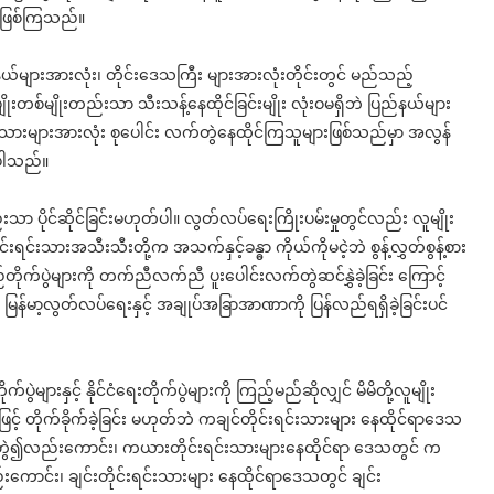
 ဖြစ်ကြသည်။
်နယ်များအားလုံး၊ တိုင်းဒေသကြီး များအားလုံးတိုင်းတွင် မည်သည့်
ုးတစ်မျိုးတည်းသာ သီးသန့်နေထိုင်ခြင်းမျိုး လုံးဝမရှိဘဲ ပြည်နယ်များ
ရင်းသားများအားလုံး စုပေါင်း လက်တွဲနေထိုင်ကြသူများဖြစ်သည်မှာ အလွန်
်ပါသည်။
းသာ ပိုင်ဆိုင်ခြင်းမဟုတ်ပါ။ လွတ်လပ်ရေးကြိုးပမ်းမှုတွင်လည်း လူမျိုး
းရင်းသားအသီးသီးတို့က အသက်နှင့်ခန္ဓာ ကိုယ်ကိုမငဲ့ဘဲ စွန့်လွှတ်စွန့်စား
်ပွဲများကို တက်ညီလက်ညီ ပူးပေါင်းလက်တွဲဆင်နွှဲခဲ့ခြင်း ကြောင့်
သော မြန်မာ့လွတ်လပ်ရေးနှင့် အချုပ်အခြာအာဏာကို ပြန်လည်ရရှိခဲ့ခြင်းပင်
ျားနှင့် နိုင်ငံရေးတိုက်ပွဲများကို ကြည့်မည်ဆိုလျှင် မိမိတို့လူမျိုး
င့် တိုက်ခိုက်ခဲ့ခြင်း မဟုတ်ဘဲ ကချင်တိုင်းရင်းသားများ နေထိုင်ရာဒေသ
်းလက်တွဲ၍လည်းကောင်း၊ ကယားတိုင်းရင်းသားများနေထိုင်ရာ ဒေသတွင် က
ည်းကောင်း၊ ချင်းတိုင်းရင်းသားများ နေထိုင်ရာဒေသတွင် ချင်း