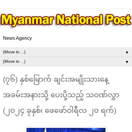
News Agency
▼
▼
(၇၆) နှစ်မြောက် ချင်းအမျိုးသားနေ့
အခမ်းအနားသို့ ပေးပို့သည့် သဝဏ်လွှာ
(၂၀၂၄ ခုနှစ်၊ ဖေဖော်ဝါရီလ ၂၀ ရက်)