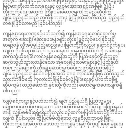
အတွင်း အခြေခံပညာတတ်မြောက်မှုနှင့် တန်းစဉ်ကူးပြောင်းမှုများ
မြင့်မား တိုးတက်လာရေးနှင့် လူ့စွမ်းအားအရင်းအမြစ် ဖွံ့ဖြိုး
တိုးတက်ရေး အတွက် ကြိုးပမ်းဆောင်ရွက်ကြမည်ဆိုပါက
ချင်းပြည်နယ်သည် ဘက်စုံကဏ္ဍမှ ဖွံ့ဖြိုးတိုးတက်သည့် ပြည်နယ်
တစ်ခုဖြစ်လာမည် ဖြစ်ပါသည်။
ကျန်းမာရေးကဏ္ဍနှင့်ပတ်သက်၍ ကျန်းမာရေးစောင့်ရှောက်မှု
အတွက် ဆေးရုံ၊ ဆေးပေးခန်းများ တိုးချဲ့ဖွင့်လှစ်ပေးခြင်းနှင့်
ဆရာဝန် လိုအပ်မှုဖြည့်ဆည်းပေးခြင်းတို့ကိုလည်း ဆောင်ရွက်ပေး
လျက် ရှိပါသည်။ ဆက်သွယ်ရေးကဏ္ဍနှင့်ပတ်သက်၍ လမ်းပန်း
ဆက်သွယ်ရေးကောင်းမွန်စေရန်အတွက် ပြည်မနှင့်လွယ်ကူစွာ
ဆက်သွယ်သွားလာနိုင်သော အဝေးပြေးလမ်းများနှင့် ပြည်နယ်
တွင်း လမ်းများကို တိုးချဲ့ဆောင်ရွက်ပေးလျက်ရှိသည့်အပြင်
ချင်းပြည်နယ်မှ နိုင်ငံရပ်ခြားအထိ ရေကြောင်းခရီးဖြင့် ဆက်သွယ်
သွားလာနိုင်မည့် ကုလားတန်မြစ်ဝှမ်းဖွံ့ဖြိုးရေးနှင့် ပလက်ဝမြို့
ဆိပ်ကမ်း တည်ဆောက်ခြင်းတို့ကိုလည်း ဆောင်ရွက်ပေးလျက်ရှိ
ပါသည်။
လျှပ်စစ်ကဏ္ဍနှင့်ပတ်သက်၍ ချင်းပြည်နယ်ရှိ ပြည်သူများ
မျှော်လင့်တောင့်တနေသော မဟာဓာတ်အားလိုင်းမှ ချင်းပြည်နယ်
အနှံ့ လျှပ်စစ်မီးရရှိရေးကိုလည်း စဉ်ဆက်မပြတ်ဆောင်ရွက်ပေး
လျက် ရှိပါသည်။ ထို့ပြင်မိမိတို့ဒေသ လူမှုစီးပွားဘဝဖွံ့ဖြိုး
တိုးတက်ရေးအတွက် ဒေသထွက်ကုန်များနှင့် စိုက်ပျိုးမွေးမြူရေး