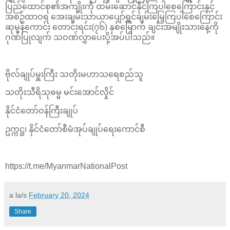
ပြည်ထောင်စု၏အကျိုးကို ထမ်းဆောင်နိုင်ကြပါစေကြောင်းနှင့်
အစဉ်ထာဝရ အေးချမ်းသာယာပျော်ရွှင်ချမ်းမြေ့ကြပါစေကြောင်း
ဆုမွန်ကောင်း တောင်းရင်း(၇၆) နှစ်မြောက် ချင်းအမျိုးသားနေ့ကို
ဂုဏ်ပြုလျက် သဝဏ်လွှာပေးပို့အပ်ပါသည်။
ဗိုလ်ချုပ်မှူးကြီး သတိုးမဟာသရေစည်သူ
သတိုးသီရိသုဓမ္မ မင်းအောင်လှိုင်
နိုင်ငံတော်ဝန်ကြီးချုပ်
ဥက္ကဋ္ဌ၊ နိုင်ငံတော်စီမံအုပ်ချုပ်ရေးကောင်စီ
https://t.me/MyanmarNationalPost
a la/s
February 20, 2024
Share