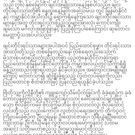
သည် (၇၆) နှစ်မြောက် ချင်းအမျိုးသားနေ့ဖြစ်ပါသည်။ ချင်း
တိုင်းရင်းသားတို့၏ နေ့ထူးနေ့မြတ်အခါသမယ တွင် မြန်မာနိုင်ငံ
နှင့် ကမ္ဘာ့နိုင်ငံအသီးသီး၌ ရောက်ရှိနေကြသော ချင်းတိုင်းရင်းသား
များနှင့်အတူ တိုင်းရင်းသားပြည်သူများအားလုံး ကောင်းကျိုး
ချမ်းသာ မင်္ဂလာအဖြာဖြာနှင့် ပြည့်စုံကြပါစေကြောင်း ဆုတောင်း
မေတ္တာပို့သအပ်ပါသည်။
ချင်းတိုင်းရင်းသားများအပါအဝင် ပြည်ထောင်စုဖွား တိုင်းရင်းသား
အားလုံးတို့သည် တစ်မြေတည်းနေ၊ တစ်ရေတည်းသောက်
မိသားစုပမာစည်းလုံးညီညွတ်စွာ ယှဉ်တွဲနေထိုင်လာခဲ့ကြရာ
ပြည်ထောင်စုမြန်မာနိုင်ငံတော်ကြီး ကမ္ဘာ့အလယ်တွင်သိက္ခာရှိရှိ
ခန့်ညားထည်ဝါစွာရပ်တည် နိုင်ခဲ့ပါသည်။ အကြောင်းအမျိုးမျိုး
ကြောင့် မတတ်သာ၍ ဆုံးရှုံးခဲ့ရသည့် လွတ်လပ်ရေးကိုလည်း
ပြည်ထောင်စု စိတ်ဓာတ်ဖြင့် ပြန်လည်ရယူနိုင်ခဲ့ပါသည်။
ဗြိတိသျှကိုလိုနီတို့၏ ကျူးကျော်သိမ်းပိုက်ခြင်းကို ခံခဲ့ရစဉ်က ခုခံ
တော်လှန်ခဲ့ကြသည့် ချင်းတိုင်းရင်းသား ခေါင်းဆောင်များဖြစ်
သော ဗိုလ်ခိုင်ကမ်း၊ ဗိုလ်ကြွမ်ဘိခ်၊ ဗိုလ်လာလ်လွဲ၊ ဗိုလ်ထောင်
လင်းတို့သည် လည်းကောင်း၊ လွတ်လပ်ရေးအတွက် တိုက်ပွဲဝင်
ကြိုးပမ်းခဲ့စဉ်က ဦးလှူရ်မှုန်၊ ဦးထောင်ဇာခုပ်၊ သီရိပျံချီဦးထောင်
ကျင်းထန်၊ ဦးကီးယိုမန်း၊ လွတ်လပ်ရေးမော်ကွန်းဝင် (ပထမ
အဆင့်) သတိုးမဟာစည်သူ ဦးဝမ္မသူးမောင်တို့သည်
လည်းကောင်း၊ လွတ်လပ်ရေးရပြီးခါစ ပြည်တွင်းဆူပူ