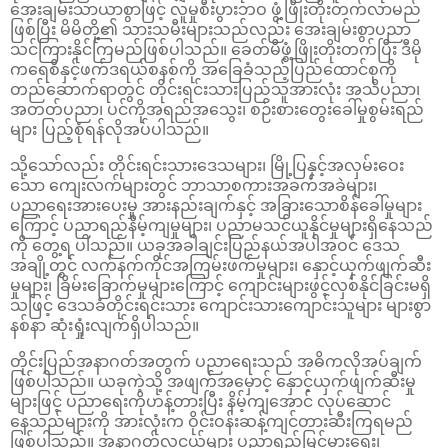
အေးချမ်းသာယာစွာဖြင့် လူမှုစီးပွားဘဝ ဖွံ့ဖြိုးတိုးတက်လာမည်
ဖြစ်ပြီး မိမိတို့၏ သားသမီးများသည်လည်း အေးချမ်းစွာပညာ
သင်ကြားနိုင်ကြမည်ဖြစ်ပါသည်။ ခေတ်မီဖွံ့ဖြိုးတိုးတက်ပြီး ဒီမို
ကရေစီနှင့်ဖက်ဒရယ်စနစ်ကို အခြေခံသည့်ပြည်ထောင်စုကို
တည်ဆောက်ရာတွင် တိုင်းရင်းသားပြည်သူအားလုံး အသိပညာ၊
အတတ်ပညာ၊ ပင်ကိုအရည်အသွေး၊ စဉ်းစားတွေးခေါ်မှုစွမ်းရည်
များ ပြည့်စုံရန်လိုအပ်ပါသည်။
သို့သော်လည်း တိုင်းရင်းသားဒေသများ၊ မြို့ပြနှင့်အလှမ်းဝေး
သော ကျေးလက်များတွင် ဘာသာစကားအခက်အခဲများ၊
ပညာရေးအားပေးမှု အားနည်းချက်နှင့် အခြားသောစိန်ခေါ်မှုများ
ကြောင့် ပညာရည်နိမ့်ကျမှုများ၊ ပညာမသင်ယူနိုင်မှုများရှိနေသည်
ကို တွေ့ရ ပါသည်။ ယခုအခါချင်းပြည်နယ်အပါအဝင် ဒေသ
အချို့တွင် လက်နက်ကိုင်အကြမ်းဖက်မှုများ၊ နှောင့်ယှက်ဖျက်ဆီး
မှုများ၊ ခြိမ်းခြောက်မှုများကြောင့် ကျောင်းများဖွင့်လှစ်နိုင်ခြင်းမရှိ
သဖြင့် ဒေသခံတိုင်းရင်းသား ကျောင်းသားကျောင်းသူများ များစွာ
နစ်နာ ဆုံးရှုံးလျက်ရှိပါသည်။
တိုင်းပြည်အနာဂတ်အတွက် ပညာရေးသည် အဓိကလိုအပ်ချက်
ဖြစ်ပါသည်။ ယခုကဲ့သို့ အဖျက်အမှောင့် နှောင့်ယှက်ဖျက်ဆီးမှု
များဖြင့် ပညာရေးကိုဟန့်တားပြီး နိမ့်ကျအောင် လုပ်ဆောင်
နေသည်များကို အားလုံးက ဝိုင်းဝန်းဆန့်ကျင်တားဆီးကြရမည်
ဖြစ်ပါသည်။ အနာဂတ်လူငယ်များ ပညာရည်မြင့်မားရေး၊