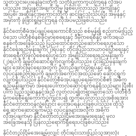
သွတ်သွင်းပေးနေခြင်းတို့ကို သတိပြုကာကွယ်ကြရန် လိုအပ်
ပါသည်။ အပြုနှင့်အဖျက်တို့မှ ဖြစ်ပေါ်လာသည့် အကျိုးနှင့်
အပြစ်၊ အဆိုးနှင့်အကောင်းတို့ကို ဆင်ခြင်သုံးသပ်ပြီး အမှန်နှင့်
အမှားကို ခွဲခြားရှုမြင်ကြရန် လိုအပ်မည်ဖြစ်ပါသည်။
နိုင်ငံတော်စီမံအုပ်ချုပ်ရေးကောင်စီသည် စစ်မှန်၍ စည်းကမ်းပြည့်
ဝသော ပါတီစုံစနစ်ခိုင်မာစေရေးနှင့် ဒီမိုကရေစီနှင့် ဖက်ဒရယ်
စနစ်ကိုအခြေခံသည့် ပြည်ထောင်စုတည်ဆောက်ရေးဟူသော
နိုင်ငံရေးရည်မှန်းချက်(၂)ရပ်နှင့် တိုင်းပြည်သာယာဝပြောရေးနှင့်
စားရေရိက္ခာဖူလုံစေရေးဟူသော အမျိုးသားရေးရည်မှန်းချက်
(၂)ရပ်ကို ချမှတ်ဆောင်ရွက်လျက်ရှိပါသည်။ ၎င်းရည်မှန်းချက်
များ အောင်မြင်ရေးအတွက် ဦးတည်ချက်(၉)ရပ်နှင့် ရှေ့
လုပ်ငန်းစဉ်(၅)ရပ်ကို ချမှတ်အကောင်အထည်ဖော် ဆောင်ရွက်
လျက်ရှိပါသည်။ နိုင်ငံတော်စီမံအုပ်ချုပ်ရေးကောင်စီ၏ အဓိက
ရည်မှန်းချက်မှာ အရေးပေါ်ကာလဆောင်ရွက်ရန်ရှိသည်များ ပြီးစီး
ပါက ပြည်သူ့ဆန္ဒနှင့်အညီ လွတ်လပ်၍တရားမျှတသော ပါတီစုံဒီ
မိုကရေစီရွေးကောက်ပွဲကျင်းပ၍ ထွက်ပေါ်လာသည့်အစိုးရအား
နိုင်ငံတော်တာဝန်လွှဲပြောင်း ပေးအပ်ရန်ပင်ဖြစ်ပါသည်။ ထိုသို့
ရှေ့ဆက်ဆောင်ရွက်မည့် လုပ်ငန်းများအလိုက် အဓိက
လိုအပ်ချက်မှာ နိုင်ငံတော်တည်ငြိမ်အေးချမ်းရေးနှင့် မူလ
အခြေအနေသို့ ပြန်လည်ရောက်ရှိရေးပင်ဖြစ်ပါသည်။
နိုင်ငံတည်ငြိမ်အေးချမ်းလျှင် တိုင်းရင်းသားပြည်သူအားလုံး