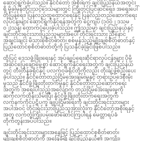
ဆောင်ရွက်ခဲ့ပါသည်။ နိုင်ငံတော် အစိုးရက ချင်းပြည်နယ်အတွင်း
ရှိ မိုခါမုန်တိုင်းသင့်ဒေသများတွင် ကြိုတင်ပြင်ဆင်ရေး၊ အရေးပေါ်
တုံ့ပြန်ရေး၊ ပြန်လည်ထူထောင်ရေးနှင့် ပြန်လည်တည်ဆောက်ရေး
လုပ်ငန်းများ ဆောင်ရွက်နိုင်ရန်အတွက် ငွေကျပ် (၁၀၀၂ ဒသမ
၀၂)သန်း ထောက်ပံ့ပေးခဲ့ပါသည်။ ဤသည်မှာ ချင်းပြည်နယ်နှင့်
ချင်းတိုင်းရင်းသားပြည်သူများအပေါ် တိုင်းရင်းသား ညီနောင်
အချင်းချင်း မိသားစုစိတ်ဓာတ်၊ စစ်မှန်သည့်မျိုးချစ်စိတ်ဓာတ်နှင့်
ပြည်ထောင်စုစိတ်ဓာတ်တို့ကို ပြသနိုင်ခဲ့ခြင်းဖြစ်ပါသည်။
ထို့ပြင် ဒေသဖွံ့ဖြိုးရေးနှင့် အုပ်ချုပ်ရေးဆိုင်ရာလုပ်ငန်းများ ပိုမို
အဆင်ပြေချောမွေ့စွာ ဆောင်ရွက်နိုင်ရေးအတွက် ချင်းပြည်နယ်
တွင် တီးတိန်ခရိုင်နှင့် ပလက်ဝခရိုင်တို့ကိုလည်း တိုးချဲ့ဖွဲ့စည်းပေး
ခဲ့ပါသည်။ နိုင်ငံတော်တည်ငြိမ်အေးချမ်းမှုနှင့် တရားဥပဒေစိုးမိုး
မှုသည် နိုင်ငံဖွံ့ဖြိုးတိုးတက်မှုနှင့် နိုင်ငံတော်တည်ဆောက်ရေး
အတွက် အရေးပါသည့်အလျောက် တည်ငြိမ်အေးချမ်းမှုကို
ဆက်လက်ထိန်းသိမ်းပြီး နိုင်ငံဖွံ့ဖြိုးတိုးတက်ရေးအတွက်
လက်နက်ကိုင်ပဋိပက္ခ ချုပ်ငြိမ်းရေးကို ချင်းတိုင်းရင်းသားများ
အပါအဝင် တိုင်းရင်းသားပြည်သူအားလုံးက နိုင်ငံတော်အစိုးရနှင့်
အတူ လက်တွဲကြိုးပမ်းဖော်ဆောင်ကြပါရန် မေတ္တာရပ်ခံ
တိုက်တွန်းအပ်ပါသည်။
ချင်းတိုင်းရင်းသားများအနေဖြင့် ပြည်ထောင်စုစိတ်ဓာတ်၊
မျိုးချစ်စိတ်ဓာတ်ကို အခြေခံ၍ ချင်းပြည်နယ်၏ အကျိုး၊