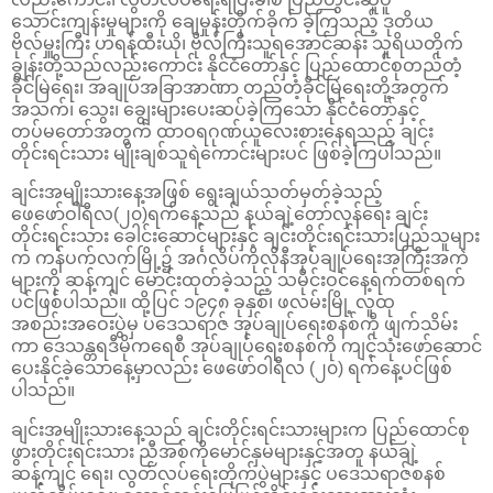
သောင်းကျန်းမှုများကို ချေမှုန်းတိုက်ခိုက် ခဲ့ကြသည့် ဒုတိယ
ဗိုလ်မှူးကြီး ဟရန်ထီးယို၊ ဗိုလ်ကြီးသူရအောင်ဆန်း သူရိယတိုက်
ချွန်းတို့သည်လည်းကောင်း နိုင်ငံတော်နှင့် ပြည်ထောင်စုတည်တံ့
ခိုင်မြဲရေး၊ အချုပ်အခြာအာဏာ တည်တံ့ခိုင်မြဲရေးတို့အတွက်
အသက်၊ သွေး၊ ချွေးများပေးဆပ်ခဲ့ကြသော နိုင်ငံတော်နှင့်
တပ်မတော်အတွက် ထာဝရဂုဏ်ယူလေးစားနေရသည့် ချင်း
တိုင်းရင်းသား မျိုးချစ်သူရဲကောင်းများပင် ဖြစ်ခဲ့ကြပါသည်။
ချင်းအမျိုးသားနေ့အဖြစ် ရွေးချယ်သတ်မှတ်ခဲ့သည့်
ဖေဖော်ဝါရီလ(၂၀)ရက်နေ့သည် နယ်ချဲ့တော်လှန်ရေး ချင်း
တိုင်းရင်းသား ခေါင်းဆောင်များနှင့် ချင်းတိုင်းရင်းသားပြည်သူများ
က ကန်ပက်လက်မြို့၌ အင်္ဂလိပ်ကိုလိုနီအုပ်ချုပ်ရေးအကြီးအကဲ
များကို ဆန့်ကျင် မောင်းထုတ်ခဲ့သည့် သမိုင်းဝင်နေ့ရက်တစ်ရက်
ပင်ဖြစ်ပါသည်။ ထို့ပြင် ၁၉၄၈ ခုနှစ်၊ ဖလမ်းမြို့ လူထု
အစည်းအဝေးပွဲမှ ပဒေသရာဇ် အုပ်ချုပ်ရေးစနစ်ကို ဖျက်သိမ်း
ကာ ဒေသန္တရဒီမိုကရေစီ အုပ်ချုပ်ရေးစနစ်ကို ကျင့်သုံးဖော်ဆောင်
ပေးနိုင်ခဲ့သောနေ့မှာလည်း ဖေဖော်ဝါရီလ (၂၀) ရက်နေ့ပင်ဖြစ်
ပါသည်။
ချင်းအမျိုးသားနေ့သည် ချင်းတိုင်းရင်းသားများက ပြည်ထောင်စု
ဖွားတိုင်းရင်းသား ညီအစ်ကိုမောင်နှမများနှင့်အတူ နယ်ချဲ့
ဆန့်ကျင် ရေး၊ လွတ်လပ်ရေးတိုက်ပွဲများနှင့် ပဒေသရာဇ်စနစ်