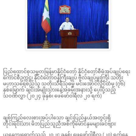
ပြည်ထောင်စုသမ္မတမြန်မာနိုင်ငံတော် နိုင်ငံတော်စီမံအုပ်ချုပ်ရေး
ကောင်စီဥက္ကဋ္ဌ၊ နိုင်ငံတော်ဝန်ကြီးချုပ် ဗိုလ်ချုပ်မှူးကြီး သတိုး
မဟာသရေစည်သူ သတိုးသီရိသုဓမ္မ မင်းအောင်လှိုင်ထံမှ (၇၆)
နှစ်မြောက် ချင်းအမျိုးသားနေ့အခမ်းအနားသို့ ပေးပို့သည့်
သဝဏ်လွှာ (၂၀၂၄ ခုနှစ်၊ ဖေဖော်ဝါရီလ ၂၀ ရက်)
ချစ်ကြည်လေးစားအပ်ပါသော ချင်းပြည်နယ်အတွင်းရှိ
တိုင်းရင်းသား မိဘပြည်သူညီအစ်ကိုမောင်နှမများခင်ဗျား
ယနေ့ကျရောက်သည့် ၂၀၂၄ ခုနှစ်၊ ဖေဖော်ဝါရီလ (၂၀) ရက်နေ့