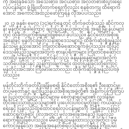
ကို အခြေခံသော အသေးစား၊ အငယ်စား၊ အလတ်စားစီးပွားရေး
လုပ်ငန်းများ ဖွံ့ဖြိုးတိုးတက်ရေးကိုလည်း စနစ်တကျ ထိရောက်
အောင် အကောင်အထည်ဖော်ကြရန် လိုအပ်ပါသည်။
၂၀၂၃ ခုနှစ်၊ မေလ (၁၄)ရက်နေ့တွင် တိုက်ခတ်ခဲ့သည့် ဆိုင်ကလု
န်း မုန်တိုင်းမိုခါကြောင့် ချင်းပြည်နယ်အတွင်းရှိ အချို့မြို့နယ်များ
တွင် ထိခိုက်ပျက်စီးမှုများဖြစ်ပေါ်ခဲ့ပါသည်။ နိုင်ငံတော်အစိုးရ
အနေဖြင့် မုန်တိုင်းဖြတ်သန်းရာဒေသများ၌ ထိခိုက်ဆုံးရှုံးမှုနည်း
နိုင်သမျှ နည်းအောင် ကြိုတင်စီမံဆောင်ရွက်ခဲ့ပါသည်။ ထို့ပြင်
ဒေသခံပြည်သူများအတွက် စားနပ်ရိက္ခာများ ကြိုတင်စုဆောင်း
ထားပြီး မုန်တိုင်းဝင်ရောက်နိုင်သည့် ခန့်မှန်းနေရာများအလိုက်
သတိပေးခြင်းနှင့် ညွှန်ကြားချက်များ ထုတ်ပြန်ခြင်းတို့ကြောင့်
မုန်တိုင်းအင်အား ကြီးမားသော်လည်း ထိခိုက်ဆုံးရှုံးမှုနည်းပါးခဲ့
ပါသည်။
မုန်တိုင်းတိုက်ခတ်ပြီးချိန်မှစ၍ နိုင်ငံတော်အစိုးရ၏ ဦးဆောင်မှု၊
တပ်မတော်နှင့် ချင်းပြည်နယ်အစိုးရအဖွဲ့တို့၏ အနီးကပ်ကြီးကြပ်
မှု၊ ပြည်တွင်းပြည်ပနိုင်ငံများမှ စေတနာရှင်များ၏ လှူဒါန်းမှု၊
တိုင်းရင်းသားပြည်သူများ၏ ပူးပေါင်းပါဝင်မှုတို့ဖြင့် ကယ်ဆယ်
ရေးနှင့် ပြန်လည်ထူထောင်ရေးလုပ်ငန်းများကို အရှိန်အဟုန်ဖြင့်
ဆောင်ရွက်ခဲ့ရာ(၂)လအတွင်း မူလအခြေအနေသို့ ပြန်လည်
ရောက်ရှိပြီဖြစ်ပါသည်။ မိမိတို့ရည်မှန်းထားသည့်အတိုင်း ပိုမို
ကောင်းမွန်သော အခြေအနေတစ်ရပ်သို့ရောက်ရှိရန် ကြိုးပမ်း