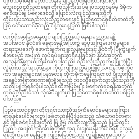
ဖျက်သိမ်းရေး၊ တောင်တန်းမြေပြန့်တိုင်းရင်းသားအားလုံး
သွေးစည်းညီညွတ်ရေး၊ တိုက်သူကြီးအုပ်ချုပ်သည့်စနစ်မှ ဒီမိုက
ရေစီအုပ်ချုပ်ရေးစနစ်သို့ ပြောင်းလဲကျင့်သုံးရေးတို့ကို
တိုင်းရင်းသားစည်းလုံးညီညွတ်ရေးနှင့် ပြည်ထောင်စုစိတ်ဓာတ်တို့
ဖြင့် ဖော်ဆောင်ခဲ့သည့် နေ့ထူးနေ့မြတ် ဖြစ်ပါသည်။
လက်ရှိအခြေအနေတွင် ချင်းပြည်နယ် နေရာဒေသအချို့
အပါအဝင် နိုင်ငံ၏ နေရာအနှံ့အပြား၌ ဆူပူအကြမ်းဖက်မှုများ၊
တရားဥပဒေကို ဖောက်ဖျက်ကျူးလွန်မှုများနှင့် နိုင်ငံကို ပြိုကွဲပျက်
စီးစေမည့် အဖျက် လုပ်ရပ်များစွာရှိနေခြင်းမှာ နိုင်ငံအတွက်
အလွန်အန္တရာယ်ကြီးမားလှပါသည်။ စည်းလုံးညီညွတ်မှုပြိုကွဲပြီး
လွဲမှားသည့် အယူအဆ၊ ကိုယ်ကျိုးအတ္တများဖြင့် လက်နက်စွဲကိုင်
ကာ အချင်းချင်းအပြန်အလှန် တိုက်ခိုက်နေကြရင်း လဲပြိုသွားပြီး
အချုပ်အခြာအာဏာဆုံးရှုံးရသည့် ဘဝသို့ရောက်သွားနိုင်သည်ကို
သတိပြုကြရန်လိုပါသည်။ ထိုအဖြစ်မျိုး မရောက်စေရန်အတွက်
တစ်ခုတည်းသော လိုအပ်ချက်မှာ ပြည်ထောင်စုစိတ်ဓာတ်ပင်ဖြစ်
ပါသည်။
ပြည်ထောင်စုဖွား တိုင်းရင်းသားညီအစ်ကိုမောင်နှမများအကြား
ရာစုနှစ်ပေါင်းများစွာ ဖြစ်တည်ခဲ့ပြီးဖြစ်သည့် သံယောဇဉ်တရား
နှင့် ချစ်ခင်ရင်းနှီးမှုတို့ကို ဖြိုခွဲဖျက်ဆီးလျက်ရှိသည့် ပြည်တွင်း
ပြည်ပ အဖျက်အင်အားစုတို့၏ အချင်းချင်းမုန်းတီးစေရန် သွေးခွဲ
ရန်တိုက်ပေး နေခြင်း၊ ကျဉ်းမြောင်းသည့် လူမျိုးရေးအယူဝါဒ