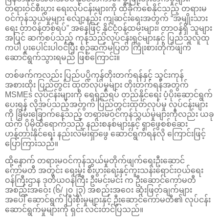
တရားဝင်စီးပွား ရေးလုပ်ငန်းများကို ထိခိုက်စေနိုင်သည့် တရားမ
ဝင်ကုန်သွယ်မှုများ လျော့နည်း ကျဆင်းရေးအတွက် “အမျိုးသား
ရေး တာဝန်တစ်ရပ်” အနေဖြင့် နိုင်ငံ့ဝန်ထမ်းများ၊ တာဝန်ရှိ သူများ
အပြင် ဆက်စပ်သည့် ကုန်သည်လုပ်ငန်းရှင်များနှင့် ပြည်သူလူထု
ကပါ ပူးပေါင်းပါဝင်ပြီး စဉ်ဆက်မပြတ် ကြိုးစားတိုက်ဖျက်
ဆောင်ရွက်သွားရမည် ဖြစ်ကြောင်း။
တစ်ဖက်ကလည်း ပြည်ပပို့ကုန်တိုးတက်ရန်နှင့် သွင်းကုန်
အစားထိုး ပြည်တွင်း ထုတ်လုပ်မှုများ တိုးတက်ရန်အတွက်
MSMEs လုပ်ငန်းများကို ရေရှည်ရပ် တည်နိုင်ရေး ပံ့ပိုးဆောင်ရွက်
ပေးရန် လိုအပ်သည့်အတွက် ပြည်တွင်းထုတ်လုပ်မှု လုပ်ငန်းများ
ကို ခြိမ်းခြောက်နေသည့် တရားမဝင်ကုန်သွယ်မှုများကိုလည်း ယခု
ထက် ပိုမိုထိရောက်သည့် နည်းစနစ်များနှင့် ရှာဖွေစစ်ဆေး
ဟန့်တားနိုင်ရေး နည်းလမ်းရှာဖွေ ဆောင်ရွက်ရန်လို ကြောင်းဖြင့်
ပြောကြားသည်။
ထို့နောက် တရားမဝင်ကုန်သွယ်မှုတိုက်ဖျက်ရေးဦးဆောင်
ကော်မတီ အတွင်း ရေးမှုး စီးပွားရေးနှင့်ကူးသန်းရောင်းဝယ်ရေး
ဝန်ကြီးဌာန ဒုတိယဝန်ကြီး ဦးမင်းမင်း က ဦးဆောင်ကော်မတီ
အစည်းအဝေး (၆/၂၀၂၃) အစည်းအဝေး ဆုံးဖြတ်ချက်များ
အပေါ် ဆောင်ရွက် ပြီးစီးမှုများနှင့် ဦးဆောင်ကော်မတီ၏ လုပ်ငန်း
ဆောင်ရွက်မှုများကို ရှင်း လင်းတင်ပြသည်။