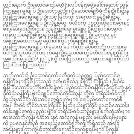
ယင်းနောက် ဦးဆောင်ကော်မတီရုံးလုပ်ငန်းအဖွဲ့ခေါင်းဆောင် ညွှန်
ကြားရေး မှူးချုပ် ဦးအောင်သွင်ဦး ၊ ပို့ဆောင်ရေးစီမံကိန်းဦးစီးဌာန
ညွှန်ကြားရေးမှူးချုပ် ဦးသင့် မြတ်သူ၊ အကောက်ခွန်ဦးစီးဌာန
ညွှန်ကြားရေးမှူးချုပ် ဦးသိန်းဆွေ၊ ဗဟိုစက် ပစ္စည်းစာရင်းအင်းနှင့်
စစ်ဆေးရေးဦးစီးဌာန ညွှန်ကြားရေး မှူးချုပ် ဦးဟန်ဝင်းအောင်၊
ကုန်သွယ်ရေးဦးစီးဌာန ညွှန်ကြားရေးမှူးချုပ် ဦးမြင့်သူရ နှင့်
အစားအသောက်နှင့် ဆေးဝါးကွပ်ကဲရေးဦးစီးဌာန
ညွှန်ကြားရေးမှူးချုပ် ပါမောက္ခ ဒေါက်တာ ခင်ဇော်တို့က တရားမ
ဝင်ကုန်သွယ်မှုတိုက်ဖျက်ရေး ဦးဆောင်ကော်မတီလုပ်ငန်းညှိနှိုင်း
အစည်းအ ဝေး(၁/၂၀၂၄)သို့ တင်ပြလာသည့် အမှာစာများကိုဖတ်
ကြား တင်ပြကြသည်။
ဆက်လက်၍ ဦးဆောင်ကော်မတီဒုတိယဥက္ကဋ္ဌ ပြည်ထောင်စု
ဝန်ကြီးများဖြစ် ကြသည့် ဒုတိယဗိုလ်ချုပ်ကြီး ရာပြည့် ၊ ဦးဝင်း
ရှိန်၊ ဦးဆောင်ကော်မတီအဖွဲ့ဝင် ပြည်ထောင်စုဝန်ကြီး ဦထွန်းအုံ နှင့်
ဒုတိယဝန်ကြီး ဗိုလ်ချုပ်အောင်လင်းထွန်း တို့က တရားမဝင်ကုန်
သွယ်မှုဆိုင်ရာ သုံးသပ်တွေ့ရှိချက်များ၊ နေပြည်တော်ကောင်စီ
အပါ အဝင် တိုင်းဒေသကြီးနှင့် ပြည်နယ်များတွင် မူးယစ်ဆေးဝါး၊
ထိန်းချုပ်ဓာတုပစ္စည်း များ၊ တရားမဝင်ယာဉ်များ၊ စက်သုံးဆီများ၊
စားသောက်ကုန်၊ ဆေးဝါးနှင့် အလှကုန် ပစ္စည်း ဖမ်းဆီးရမိမှုများ
ကို ဥပဒေနှင့်အညီ အရေးယူဆောင်ရွက်လျက်ရှိသည့် အခြေ
အနေများ၊ ကာကွယ်တားဆီးရေးဆိုင်ရာကိစ္စရပ်များ၊ ပို့ကုန်၊