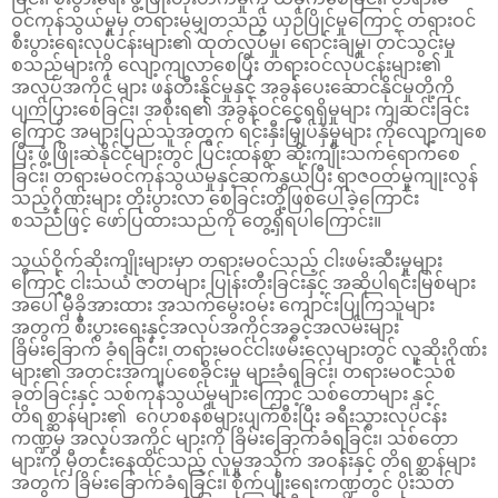
ဝင်ကုန်သွယ်မှုမှ တရားမမျှတသည့် ယှဉ်ပြိုင်မှုကြောင့် တရားဝင်
စီးပွားရေးလုပ်ငန်းများ၏ ထုတ်လုပ်မှု၊ ရောင်းချမှု၊ တင်သွင်းမှု
စသည်များကို လျော့ကျလာစေပြီး တရားဝင်လုပ်ငန်းများ၏
အလုပ်အကိုင် များ ဖန်တီးနိုင်မှုနှင့် အခွန်ပေးဆောင်နိုင်မှုတို့ကို
ပျက်ပြားစေခြင်း၊ အစိုးရ၏ အခွန်ဝင်ငွေရရှိမှုများ ကျဆင်းခြင်း
ကြောင့် အများပြည်သူအတွက် ရင်းနှီးမြှုပ်နှံမှုများ ကိုလျော့ကျစေ
ပြီး ဖွံ့ဖြိုးဆဲနိုင်ငံများတွင် ပြင်းထန်စွာ ဆိုးကျိုးသက်ရောက်စေ
ခြင်း၊ တရားမဝင်ကုန်သွယ်မှုနှင့်ဆက်နွယ်ပြီး ရာဇဝတ်မှုကျုးလွန်
သည့်ဂိုဏ်းများ တိုးပွားလာ စေခြင်းတို့ဖြစ်ပေါ်ခဲ့ကြောင်း
စသည်ဖြင့် ဖော်ပြထားသည်ကို တွေ့ရှိရပါကြောင်း။
သွယ်ဝိုက်ဆိုးကျိုးများမှာ တရားမဝင်သည့် ငါးဖမ်းဆီးမှုများ
ကြောင့် ငါးသယံ ဇာတများ ပြုန်းတီးခြင်းနှင့် အဆိုပါရင်းမြစ်များ
အပေါ် မှီခိုအားထား အသက်မွေးဝမ်း ကျောင်းပြုကြသူများ
အတွက် စီးပွားရေးနှင့်အလုပ်အကိုင်အခွင့်အလမ်းများ
ခြိမ်းခြောက် ခံရခြင်း၊ တရားမဝင်ငါးဖမ်းလှေများတွင် လူဆိုးဂိုဏ်း
များ၏ အတင်းအကျပ်စေခိုင်းမှု များခံရခြင်း၊ တရားမဝင်သစ်
ခုတ်ခြင်းနှင့် သစ်ကုန်သွယ်မှုများကြောင့် သစ်တောများ နှင့်
တိရစ္ဆာန်များ၏ ဂေဟစနစ်များပျက်စီးပြီး ခရီးသွားလုပ်ငန်း
ကဏ္ဍမှ အလုပ်အကိုင် များကို ခြိမ်းခြောက်ခံရခြင်း၊ သစ်တော
များကို မှီတင်းနေထိုင်သည့် လူမှုအသိုက် အဝန်းနှင့် တိရစ္ဆာန်များ
အတွက် ခြိမ်းခြောက်ခံရခြင်း၊ စိုက်ပျိုးရေးကဏ္ဍတွင် ပိုးသတ်