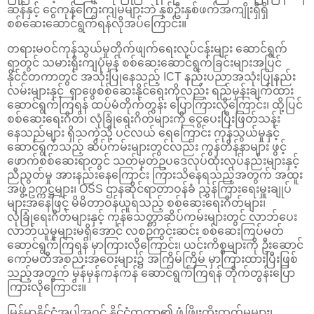
ဆန်နှင့် ငွေကုန်ကြေးကျမများဘဲ နှစ်ဦးနှစ်ဖက်အကျိုးရှိရှိ
စစ်ဆေးဆောင်ရွက်ရန်လိုအပ်ကြောင်း။
တရားမဝင်ကုန်သွယ်မှုတိုက်ဖျက်ရေးလုပ်ငန်းများ ဆောင်ရွက်
ရာတွင် သမားရိုးကျပုံမှန် စစ်ဆေးဆောင်ရွက်ခြင်းများအပြင်
နိုင်ငံတကာတွင် အသုံးပြုနေသည့် ICT နည်းပညာအသုံးပြုနည်း
လမ်းများနှင့် ရှာဖွေစစ်ဆေးနိုင်ရေးကိုလည်း ရည်မှန်းချက်ထား
ဆောင်ရွက်ကြရန် ထပ်မံတိုက်တွန်း ပြောကြားလိုကြောင်း၊ ထို့ပြင်
စစ်ဆေးရေးဂိတ်၊ လုံခြုံရေးဂိတ်များကို ငွေပေးပြီးဖြတ်သန်း
နေသည်များ ရှိသကဲ့သို့ ပင်လယ် ရေကြောင်း ကုန်သွယ်မှုနှင့်
ဆောင်ရွက်သည့် ဆိပ်ကမ်းများတွင်လည်း ကွန်တိန်နာများ ဖွင့်
ဖောက်စစ်ဆေးရာတွင် သတ်မှတ်ဥပဒေလုပ်ထုံးလုပ်နည်းများနှင့်
ညီညွတ်မှု အားနည်းနေကြောင်း ကြားသိနေရသည့်အတွက် အထူး
အဖွဲ့ဥက္ကဋ္ဌများ၊ OSS ဌာနဆိုင်ရာတာဝန်ခံ ညွှန်ကြားရေးမှူးချုပ်
များအနေဖြင့် မိမိတာဝန်ယူရသည့် စစ်ဆေးရေးဂိတ်များ၊
လုံခြုံရေးဂိတ်များနှင့် ကုန်သေတ္တာဆိပ်ကမ်းများတွင် လာဘ်ပေး
လာဘ်ယူမှုများမရှိအောင် လစဉ်ကွင်းဆင်း စစ်ဆေးကြပ်မတ်
ဆောင်ရွက်ကြရန် မှာကြားလိုကြောင်း၊ ယင်းကိစ္စများကို ဦးဆောင်
ကော်မတီအစည်းအဝေးများ၌ အကြိမ်ကြိမ် မှာကြားထားပြီးဖြစ်
သည့်အတွက် မှန်မှန်ကန်ကန် ဆောင်ရွက်ကြရန် တိုက်တွန်းပြော
ကြားလိုကြောင်း။
မြန်မာနိုင်ငံအပါအဝင် နိုင်ငံတကာ၏ ဖွံ့ဖြိုးတိုးတက်မှုများ၊