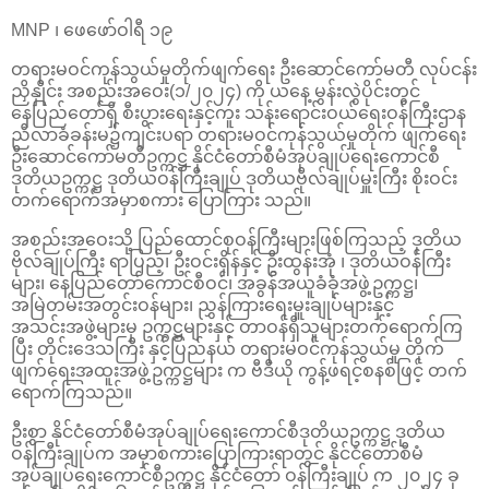
MNP ၊ ဖေဖော်ဝါရီ ၁၉
တရားမဝင်ကုန်သွယ်မှုတိုက်ဖျက်ရေး ဦးဆောင်ကော်မတီ လုပ်ငန်း
ညှိနှိုင်း အစည်းအဝေး(၁/၂၀၂၄) ကို ယနေ့ မွန်းလွဲပိုင်းတွင်
နေပြည်တော်ရှိ စီးပွားရေးနှင့်ကူး သန်းရောင်းဝယ်ရေးဝန်ကြီးဌာန
ညီလာခံခန်းမ၌ကျင်းပရာ တရားမဝင်ကုန်သွယ်မှုတိုက် ဖျက်ရေး
ဦးဆောင်ကော်မတီဥက္ကဋ္ဌ နိုင်ငံတော်စီမံအုပ်ချုပ်ရေးကောင်စီ
ဒုတိယဥက္ကဋ္ဌ ဒုတိယဝန်ကြီးချုပ် ဒုတိယဗိုလ်ချုပ်မှူးကြီး စိုးဝင်း
တက်ရောက်အမှာစကား ပြောကြား သည်။
အစည်းအဝေးသို့ ပြည်ထောင်စုဝန်ကြီးများဖြစ်ကြသည့် ဒုတိယ
ဗိုလ်ချုပ်ကြီး ရာပြည့်၊ ဦးဝင်းရှိန်နှင့် ဦးထွန်းအုံ ၊ ဒုတိယဝန်ကြီး
များ၊ နေပြည်တော်ကောင်စီဝင်၊ အခွန်အယူခံခုံအဖွဲ့ဥက္ကဋ္ဌ၊
အမြဲတမ်းအတွင်းဝန်များ၊ ညွှန်ကြားရေးမှူးချုပ်များနှင့်
အသင်းအဖွဲ့များမှ ဥက္ကဋ္ဌများနှင့် တာဝန်ရှိသူများတက်ရောက်ကြ
ပြီး တိုင်းဒေသကြီး နှင့်ပြည်နယ် တရားမဝင်ကုန်သွယ်မှု တိုက်
ဖျက်ရေးအထူးအဖွဲ့ဥက္ကဋ္ဌများ က ဗီဒီယို ကွန့်ဖရင့်စနစ်ဖြင့် တက်
ရောက်ကြသည်။
ဦးစွာ နိုင်ငံတော်စီမံအုပ်ချုပ်ရေးကောင်စီဒုတိယဥက္ကဋ္ဌ ဒုတိယ
ဝန်ကြီးချုပ်က အမှာစကားပြောကြားရာတွင် နိုင်ငံတော်စီမံ
အုပ်ချုပ်ရေးကောင်စီဥက္ကဋ္ဌ နိုင်ငံတော် ဝန်ကြီးချုပ် က ၂၀၂၄ ခု