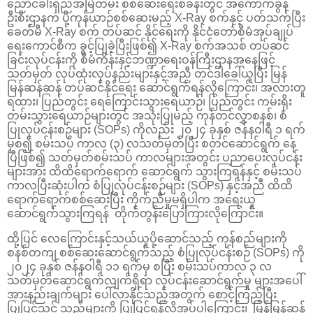
ညောင်ခါးရှည်အမြဲတမ်း စစ်ဆေးရေးစခန်းတွင် အကောက်ခွန်
ဦးစီးဌာနက ပို့ကုန်ယာဉ်စစ်ဆေးမည့် X-Ray စက်နှင့် ပတ်သက်ပြီး
ခေတ်မီ X-Ray စက် တပ်ဆင် နိုင်ရေးကို နိုင်ငံတော်စီမံအုပ်ချုပ်
ရေးကောင်စီက ခွင့်ပြုခဲ့ပြီးဖြစ်၍ X-Ray စက်အသစ် တပ်ဆင်
ခြင်းလုပ်ငန်းကို စီမံကိန်းနှင့်ဘဏ္ဍာရေးဝန်ကြီးဌာနအနေဖြင့်
သတ်မှတ် လုပ်ထုံးလုပ်နည်းများနှင့်အညီ တင်ဒါခေါ်ယူပြီး မြန်
မြန်ဆန်ဆန် တပ်ဆင်နိုင်ရေး ဆောင်ရွက်ရန်လိုကြောင်း၊ အလားတူ
ရထား၊ ပြည်တွင်း ရေကြောင်းသွားရေယာဉ်၊ ပြည်တွင်း ကမ်းရိုး
တမ်းသွားရေယာဉ်များတွင် အသုံးပြုမည့် ကုန်တင်လွှာစနစ်၊ စံ
ပြုလုပ်ငန်းစဉ်များ (SOPs) ကိုလည်း ၂၀၂၄ ခုနှစ် ဇန်နဝါရီ ၁ ရက်
မှစ၍ စမ်းသပ် ကာလ (၃) လသတ်မှတ်ပြီး စတင်ဆောင်ရွက် နေ
ပြီဖြစ်၍ သတ်မှတ်စမ်းသပ် ကာလများအတွင်း ပညာပေးလုပ်ငန်း
များအား ထိထိရောက်ရောက် ဆောင်ရွက် သွားကြရန်နှင့် စမ်းသပ်
ကာလပြီးဆုံးပါက စံပြုလုပ်ငန်းစဉ်များ (SOPs) နှင့်အညီ ထိထိ
ရောက်ရောက်စစ်ဆေးပြီး ကိုက်ညီမှုမရှိပါက အရေးယူ
ဆောင်ရွက်သွားကြရန် တိုက်တွန်းပြောကြားလိုကြောင်း။
ထို့ပြင် လေကြောင်းနှင့်သယ်ယူပို့ဆောင်သည့် ကုန်စည်များကို
စနစ်တကျ စစ်ဆေးဆောင်ရွက်သည့် စံပြုလုပ်ငန်းစဉ် (SOPs) ကို
၂၀၂၄ ခုနှစ် ဇန်နဝါရီ ၁၁ ရက်မှ စပြီး စမ်းသပ်ကာလ ၃ လ
သတ်မှတ်ဆောင်ရွက်လျက်ရှိရာ လုပ်ငန်းဆောင်ရွက်မှု များအပေါ်
အားနည်းချက်များ ပေါ်လာနိုင်သည့်အတွက် စောင့်ကြည့်ပြီး
ပြုပြင်သင့် သည်များကို ပြုပြင်ရန်လိုအပ်ပါကြောင်း၊ မြန်မြန်ဆန်