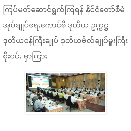
ကြပ်မတ်ဆောင်ရွက်ကြရန် နိုင်ငံတော်စီမံ
အုပ်ချုပ်ရေးကောင်စီ ဒုတိယ ဥက္ကဋ္ဌ
ဒုတိယဝန်ကြီးချုပ် ဒုတိယဗိုလ်ချုပ်မှူးကြီး
စိုးဝင်း မှာကြား