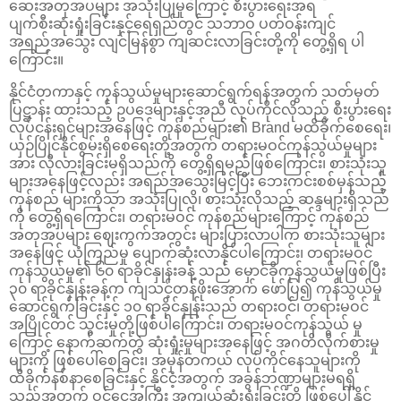
ဆေးအတုအပများ အသုံးပြုမှုကြောင့် စီးပွားရေးအရ
ပျက်စီးဆုံးရှုံးခြင်းနှင့်ရေရှည်တွင် သဘာဝ ပတ်ဝန်းကျင်
အရည်အသွေး လျင်မြန်စွာ ကျဆင်းလာခြင်းတို့ကို တွေ့ရှိရ ပါ
ကြောင်း။
နိုင်ငံတကာနှင့် ကုန်သွယ်မှုများဆောင်ရွက်ရန်အတွက် သတ်မှတ်
ပြဋ္ဌာန်း ထားသည့် ဥပဒေများနှင့်အညီ လုပ်ကိုင်လိုသည့် စီးပွားရေး
လုပ်ငန်းရှင်များအနေဖြင့် ကုန်စည်များ၏ Brand မထိခိုက်စေရေး၊
ယှဉ်ပြိုင်နိုင်စွမ်းရှိစေရေးတို့အတွက် တရားမဝင်ကုန်သွယ်မှုများ
အား လိုလားခြင်းမရှိသည်ကို တွေ့ရှိရမည်ဖြစ်ကြောင်း၊ စားသုံးသူ
များအနေဖြင့်လည်း အရည်အသွေးမြင့်ပြီး ဘေးကင်းစစ်မှန်သည့်
ကုန်စည် များကိုသာ အသုံးပြုလို၊ စားသုံးလိုသည့် ဆန္ဒများရှိသည်
ကို တွေ့ရှိရကြောင်း၊ တရားမဝင် ကုန်စည်များကြောင့် ကုန်စည်
အတုအပများ ဈေးကွက်အတွင်း များပြားလာပါက စားသုံးသူများ
အနေဖြင့် ယုံကြည်မှု ပျောက်ဆုံးလာနိုင်ပါကြောင်း၊ တရားမဝင်
ကုန်သွယ်မှု၏ ၆၀ ရာခိုင်နှုန်းခန့် သည် မှောင်ခိုကုန်သွယ်မှုဖြစ်ပြီး
၃၀ ရာခိုင်နှုန်းခန့်က ကျသင့်တန်ဖိုး‌အောက် ဖော်ပြ၍ ကုန်သွယ်မှု
ဆောင်ရွက်ခြင်းနှင့် ၁၀ ရာခိုင်နှုန်းသည် တရားဝင်၊ တရားမဝင်
အပြိုင်တင် သွင်းမှုတို့ဖြစ်ပါကြောင်း၊ တရားမဝင်ကုန်သွယ် မှု
ကြောင့် နောက်ဆက်တွဲ ဆုံးရှုံးမှုများအနေဖြင့် အဂတိလိုက်စားမှု
များကို ဖြစ်‌ပေါ်စေခြင်း၊ အမှန်တကယ် လုပ်ကိုင်နေသူများကို
ထိခိုက်နစ်နာစေခြင်းနှင့် နိုင်ငံ့အတွက် အခွန်ဘဏ္ဍာများမရရှိ
သည့်အတွက် ဝင်ငွေအကြီး အကျယ်ဆုံးရှုံးခြင်းတို့ ဖြစ်ပေါ်နိုင်