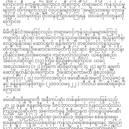
ကြောင်းကို တွေ့ရှိရပါကြောင်း၊ ထို့ကြောင့် တရားမဝင် ကုန်သွယ်မှု
များကို တိုက်ဖျက်သည့် လုပ်ငန်းများအား “အမျိုးသားရေး တာဝန်”
အဖြစ် သတ်မှတ်ပြီး ဝိုင်းဝန်းကြိုးပမ်းကြရန် ထပ်မံတိုက်တွန်းလို
ကြောင်း။
မိမိတို့နိုင်ငံအနေဖြင့်လည်း တရားမဝင်ကုန်သွယ်မှုများကြောင့်
ကမ္ဘာလုံး ဆိုင်ရာ တရားမဝင်ကုန်သွယ်မှုအခြေအနေ အညွှန်းကိန်း
လျော့ချနိုင်ရေး ဆောင်ရွက် ရန်အတွက် တရားမဝင်ကုန်သွယ်မှု
တိုက်ဖျက်ရေးဦးဆောင်ကော်မတီကို ပြင်ဆင် ဖွဲ့စည်းပြီး လုပ်ငန်း
ညှိနှိုင်းအစည်းအဝေးများ ကျင်းပလာသည်မှာ ယနေ့အစည်း
အဝေးပါဆိုလျင် (၁၃) ကြိမ် ရှိပြီဖြစ်ပါကြောင်း၊ ယခင်
အစည်းအဝေး (၁၂) ကြိမ်က ဆုံးဖြတ်ချက် (၄၂၄) ချက် ချမှတ်
ဆောင်ရွက်နိုင်ခဲ့ပါကြောင်း၊ ဦးဆောင်ကော်မတီ ဖွဲ့စည်းခဲ့ပြီး
နောက်ပိုင်း (၂၄) လကာလအတွင်း ဖမ်းဆီးရမိအမှုတွဲ (၁၀၃၉၅) မှု
နှင့် ခန့်မှန်းတန်ဖိုးကျပ် (၂၀၀ဒသမ၄၂၂ ) ဘီလီယံ ဖမ်းဆီးရမိခဲ့ပါ
ကြောင်း။
ဖမ်းဆီးရမိမှုများကို အနီးကပ်ဆုံး တစ်နှစ်တာကာလဖြစ်သည့်
၂၀၂၃ ခုနှစ် ဇန်နဝါရီလမှ ဒီဇင်ဘာလအတွင်း ပြန်လည်သုံးသပ်
ကြည့်မည်ဆိုပါက အကောက်ခွန် ဦးစီးဌာနက တာဝန်ယူဖမ်းဆီး
သည့် အပြည်ပြည်ဆိုင်ရာ (လေဆိပ်)၊ အမြဲတမ်း စစ်ဆေးရေး
စခန်းများ၊ ကုန်သွယ်ရေးဇုန်၊ ကုန်သွယ်ရေးစခန်းများနှင့် အပြည်
ပြည် ဆိုင်ရာဆိပ်ကမ်းများက ဖမ်းဆီးရရှိမှု အများဆုံးဖြစ်ပြီး