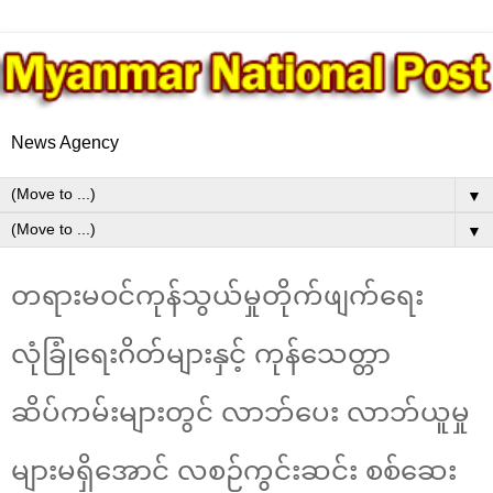
News Agency
▼
▼
တရားမဝင်ကုန်သွယ်မှုတိုက်ဖျက်ရေး
လုံခြုံရေးဂိတ်များနှင့် ကုန်သေတ္တာ
ဆိပ်ကမ်းများတွင် လာဘ်ပေး လာဘ်ယူမှု
များမရှိအောင် လစဉ်ကွင်းဆင်း စစ်ဆေး