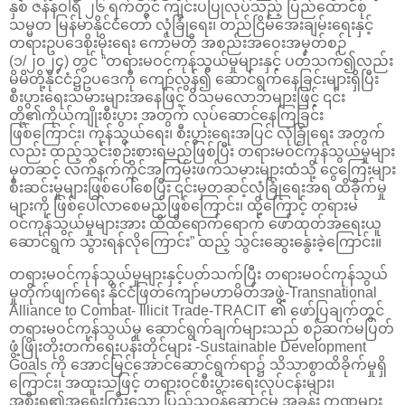
နှစ် ဇန်နဝါရီ ၂၆ ရက်တွင် ကျင်းပပြုလုပ်သည့် ပြည်ထောင်စု
သမ္မတ မြန်မာနိုင်ငံတော် လုံခြုံရေး၊ တည်ငြိမ်အေးချမ်းရေးနှင့်
တရားဥပဒေစိုးမိုးရေး ကော်မတီ အစည်းအဝေးအမှတ်စဉ်
(၁/၂၀၂၄) တွင် “တရားမဝင်ကုန်သွယ်မှုများနှင့် ပတ်သက်၍လည်း
မိမိတို့နိုင်ငံ၌ဥပဒေကို ကျော်လွန်၍ ဆောင်ရွက်နေခြင်းများရှိပြီး
စီးပွားရေးသမားများအနေဖြင့် ဝိသမလောဘများဖြင့် ၎င်း
တို့၏ကိုယ်ကျိုးစီးပွား အတွက် လုပ်ဆောင်နေကြခြင်း
ဖြစ်ကြောင်း၊ ကုန်သွယ်ရေး၊ စီးပွားရေးအပြင် လုံခြုံရေး အတွက်
လည်း ထည့်သွင်းစဉ်းစားရမည်ဖြစ်ပြီး တရားမဝင်ကုန်သွယ်မှုများ
မှတဆင့် လက်နက်ကိုင်အကြမ်းဖက်သမားများထံသို့ ငွေကြေးများ
စီးဆင်းမှုများဖြစ်ပေါ်စေပြီး ၎င်းမှတဆင့်လုံခြုံရေးအရ ထိခိုက်မှု
များကို ဖြစ်ပေါ်လာစေမည်ဖြစ်ကြောင်း၊ ထို့ကြောင့် တရားမ
ဝင်ကုန်သွယ်မှုများအား ထိထိရောက်ရောက် ဖော်ထုတ်အရေးယူ
ဆောင်ရွက် သွားရန်လိုကြောင်း” ထည့် သွင်းဆွေးနွေးခဲ့ကြောင်း။
တရားမဝင်ကုန်သွယ်မှုများနှင့်ပတ်သက်ပြီး တရားမဝင်ကုန်သွယ်
မှုတိုက်ဖျက်ရေး နိုင်ငံဖြတ်ကျော်မဟာမိတ်အဖွဲ့-Transnational
Alliance to Combat- Illicit Trade-TRACIT ၏ ဖော်ပြချက်တွင်
တရားမဝင်ကုန်သွယ်မှု ဆောင်ရွက်ချက်များသည် စဉ်ဆက်မပြတ်
ဖွံ့ဖြိုးတိုးတက်ရေးပန်းတိုင်များ -Sustainable Development
Goals ကို အောင်မြင်အောင်ဆောင်ရွက်ရာ၌ သိသာစွာထိခိုက်မှုရှိ
ကြောင်း၊ အထူးသဖြင့် တရားဝင်စီးပွားရေးလုပ်ငန်းများ၊
အစိုးရ၏အရေးကြီးသော ပြည်သူ့ဝန်ဆောင်မှု အခန်း ကဏ္ဍများ