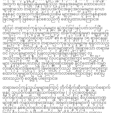
အတွက် ရင်းနှီးမြှုပ်နှံမှုမှရရှိသည့် အခွန်အခများ၊ ထောင်ပေါင်း
များစွာသော တရားဝင် အလုပ်အကိုင်အခွင့်အလမ်းများ၊ ဂေဟ
စနစ်နှင့် လူ့အသက်အိုးအိမ်စည်းစိမ် များအပေါ် ထိခိုက်နစ်နာစေ
ခြင်းများကို ဖြစ်ပေါ်နိုင်စေသည်ကို ဖော်ပြထားပါကြောင်း။
ထို့ပြင် တရားဝင်ကုန်သွယ်မှုများ ချဲ့ထွင်ခြင်းနှင့်ပတ်သက်ပြီး
တရားမဝင် ကုန်သွယ်မှုများကြောင့် ထိခိုက်ဆုံးရှုံးမှုမှာ ခန့်မှန်းခြေ
အားဖြင့် ကမ္ဘာလုံးဆိုင်ရာ GDP ၏ ၈ ရာခိုင်နှုန်းမှ ၁၅ ရာခိုင်နှုန်း
အကြားတွင်ရှိကြောင်း၊ တရားမဝင်ကုန်သွယ်မှုများမှ ရရှိလာသည့်
အမြတ်ငွေ ဒေါ်လာဘီလီယံ ပေါင်းများစွာကို အခြားသော တရားမ
ဝင် လုပ်ငန်းများတွင် ပြန်လည်ရင်းနှီးမြှုပ်နှံခြင်းဖြင့် လူ့
အသိုင်းအဝိုင်း၏ စီးပွားရေး လုပ်ငန်းများအကြား မတည်ငြိမ်မှု
များ ပိုမိုဖြစ်ပေါ်လာပြီး အဆိုးရွားဆုံးအဖြစ် နိုင်ငံတော်၏ ကမ္ဘာ
လုံးဆိုင်ရာလုံခြုံရေးကို ခြိမ်းခြောက်သည့် အကြမ်းဖက်ငွေကြေး
ထောက်ပံ့မှုများကိုလည်း ပေါ်ပေါက်လာစေကြောင်းဖြင့် ဖော်ပြ
ထားသည်ကို တွေ့ရှိရ ပါကြောင်း။
တရားမဝင်ကုန်သွယ်မှုများကြောင့် တိုက်ရိုက်ဆိုးကျိုးသက်ရောက်
မှုနှင့် သွယ်ဝိုက်ဆိုးကျိုးသက်ရောက်မှု (၂) ပိုင်းတွေ့ရှိရပြီး
တိုက်ရိုက်ဆိုးကျိုးသက်ရောက်မှု များအနေဖြင့် စီးပွားရေးကဏ္ဍ
များစွာ၏ ကုန်ထုတ်စွမ်းအားနှင့် အမြတ်အစွန်းများကို ပျက်ပြား
စေခြင်း၊ နှစ်စဉ်တရားဝင်စီးပွားရေးမှ ဝင်ငွေများဆုတ်ယုတ်စေ
ခြင်း၊ စီးပွားရေး ဖွံ့ဖြိုးတိုးတက်မှုကို ထိခိုက်စေခြင်း၊ တရားမ