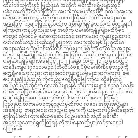
တိုင်းဒေသကြီးနှင့် ပြည်နယ် အလိုက် ဖမ်းဆီးရရှိမှုများတွင်
မန္တလေးတိုင်း ဒေသကြီးက အများဆုံးဖမ်ဆီးရမိ၍ ဒုတိယအများ
ဆုံးအနေဖြင့် တနင်္သာရီတိုင်း ဒေသကြီးနှင့် တတိယအများဆုံး
အနေဖြင့် ကချင်ပြည်နယ်တို့က ဖမ်းဆီးရရှိခဲ့သည်ကို တွေ့ရှိရပါ
ကြောင်း၊ ကုန်ပစ္စည်းအုပ်စု အလိုက် ဖမ်းဆီးရရှိမှုများကိုစိစစ်
ရာတွင် လိုင်စင်မဲ့ မော်တော်ယာဉ်နှင့် တရားမဝင် ကုန်ပစ္စည်းတင်
မော်တော်ယာဉ်ဖမ်းဆီးရရှိမှုများက အများဆုံးဖြစ်ပြီး ဒုတိယ
အများဆုံးမှာ လုပ်ငန်းသုံးကုန်ကြမ်းများဖြစ်ကာ တတိယ အများ
ဆုံးမှာ ရင်းနှီးမြှုပ်နှံ မှုပစ္စည်းများ ဖြစ်သည်ကိုတွေ့ရှိရပါကြောင်း၊
ဖမ်းဆီးရရှိမှုများအနေဖြင့် ၂၀၂၂ ခုနှစ် ထက် ၂၀၂၃ ခုနှစ်တွင်
တန်ဖိုးကျပ် (၇၀ဒသမ၃၁ )ဘီလီယံခန့် ပိုမိုဖမ်းဆီးနိုင်ခဲ့သည်ကို
တွေ့ရှိရသော်လည်း တရားမဝင်ကုန်သွယ်မှုများ ဆက်လက် ဖြစ်
ပေါ်နေဆဲဖြစ်သည် ကိုလည်း တွေ့ရှိရပါကြောင်း၊ ထို့ကြောင့်
အပြည်ပြည်ဆိုင်ရာ လေဆိပ်များနှင့် ဆိပ်ကမ်းများ၊ နယ်စပ်စခန်း
များနှင့် အမြဲတမ်းစစ်ဆေးရေးများတွင် တာဝန်ကျသည့် ဝန်ထမ်း
များ၊ နေပြည်တော် ကောင်စီအပါအဝင် တိုင်းဒေသကြီးနှင့်
ပြည်နယ် တရားမဝင်ကုန်သွယ်မှုတိုက်ဖျက်ရေး အထူးအဖွဲ့များ
အနေဖြင့် တရားမဝင် ကုန်သွယ် မှုများကို ယခုထက်ပိုမိုထိရောက်
စွာကြပ်မတ်၊ တားဆီးစစ်ဆေးပြီး ဥပဒေနှင့် အညီ ဖမ်းဆီး
အရေးယူဆောင်ရွက်ကြရန် လိုအပ်နေသည်မှာ ထင်ရှားနေပါ
ကြောင်း။