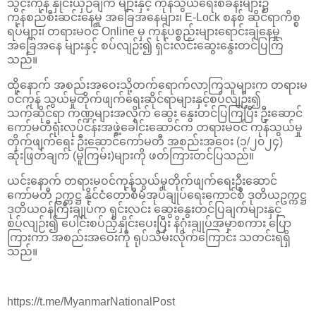
သွင်းကုန် နှိုင်းယှဉ်ချက် များနှင့် ကုန်သွယ်ရေးစခန်းများ၌
ကုန်စည်စီးဆင်းနေမှု အခြေအနေများ၊ E-Lock စနစ် ဆိုင်ရာကိစ္စ
ရပ်များ၊ တရားမဝင် Online မှ ကုန်ပစ္စည်းများရောင်းချနေမှု
အခြေအနေ များနှင့် စပ်လျဉ်း၍ ရှင်းလင်းဆွေးနွေးတင်ပြကြ
သည်။
ထို့နောက် အစည်းအဝေးသို့တက်ရောက်လာကြသူများက တရားမ
ဝင်ကုန် သွယ်မှုတိုက်ဖျက်ရေးဆိုင်ရာများနှင့်စပ်လျဉ်း၍
သက်ဆိုင်ရာ ကဏ္ဍများအလိုက် ဆွေး နွေးတင်ပြကြပြီး ဦးဆောင်
ကော်မတီရုံးလုပ်ငန်းအဖွဲ့ခေါင်းဆောင်က တရားမဝင် ကုန်သွယ်မှု
တိုက်ဖျက်ရေး ဦးဆောင်ကော်မတီ အစည်းအဝေး (၁/၂၀၂၄)
ဆုံးဖြတ်ချက် (မူကြမ်း)များကို ဖတ်ကြားတင်ပြသည်။
ယင်းနောက် တရားမဝင်ကုန်သွယ်မှုတိုက်ဖျက်ရေးဦးဆောင်
ကော်မတီ ဥက္ကဋ္ဌ နိုင်ငံတော်စီမံအုပ်ချုပ်ရေးကောင်စီ ဒုတိယဥက္ကဋ္ဌ
ဒုတိယဝန်ကြီးချုပ်က ရှင်းလင်း ဆွေးနွေးတင်ပြချက်များနှင့်
စပ်လျဉ်း၍ ပေါင်းစပ်ညှိနှိုင်းပေးပြီး နိဂုံးချုပ်အမှာစကား ပြော
ကြားကာ အစည်းအဝေးကို ရုပ်သိမ်းလိုက်ကြောင်း သတင်းရရှိ
သည်။
https://t.me/MyanmarNationalPost