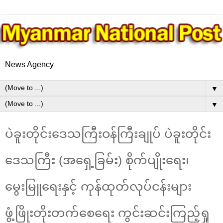
News Agency
▼
▼
ပဲခူးတိုင်းဒေသကြီးဝန်ကြီးချုပ် ပဲခူးတိုင်း
ဒေသကြီး (အရှေ့ခြမ်း) စိုက်ပျိုးရေး၊
မွေးမြူရေးနှင့် ကုန်ထုတ်လုပ်ငန်းများ
ဖွံ့ဖြိုးတိုးတက်စေရေး ကွင်းဆင်းကြည့်ရှု