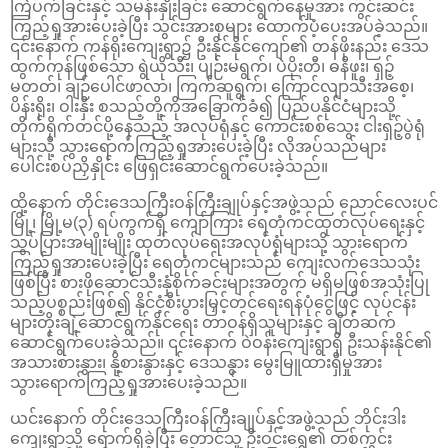
ကြဲပက်ခြင်းနှင့် သမန်းနှိုးခြင်း ဆောင်ရွက်နေမှုအား ကွင်းဆင်း
ကြည့်ရှုအားပေးခဲ့ပြီး သွင်းအားစုများ ထောက်ပံ့ပေးအပ်ခဲ့သည်။
၎င်းနောက် ကန်ရိုးကျေးရွာ၌ ဦးနိုင်နိုင်ကျော်၏ တန်ဖိုးနည်း ဒေသ
ထွက်ကုန်ဖြစ်သော ရွဲယိုသီး၊ ပျဉ်းမရွက်၊ ပဲပိုးတီ၊ ဓနိဖူး၊ ရှဉ့်
မတတ်၊ ချဉ်ပေါင်ဖာလာ၊ ကြက်ဆူရွက်၊ ကြောင်လျာသီးအစေ့၊
ပိန်းရိုး၊ ဝါးနှီး စသည့်တို့ကိုအခြောက်ခံ၍ ပြည်ပနိုင်ငံများသို့
တိုက်ရိုက်တင်ပို့နေသည့် အလုပ်ရုံနှင့် ကောင်းစစ်သွေး ငါးရှဉ့်ပွဲရုံ
များသို့ သွားရောက်ကြည့်ရှုအားပေးခဲ့ပြီး လိုအပ်သည်များ
ပေါင်းစပ်ညှိနှိုင်း ဖြေရှင်းဆောင်ရွက်ပေးခဲ့သည်။
ထို့နောက် တိုင်းဒေသကြီးဝန်ကြီးချုပ်နှင့်အဖွဲ့သည် ညောင်လေးပင်
မြို့၊ မြို့မ(၃) ရပ်ကွက်ရှိ ကျော်ကြား ရေတုံကင်ထုတ်လုပ်ရေးနှင့်
သွပ်ပြားအမျိုးမျိုး ထုတ်လုပ်ရေးအလုပ်ရုံများသို့ သွားရောက်
ကြည့်ရှုအားပေးခဲ့ပြီး ရေတုံကင်များသည် ကျေးလက်ဒေသသုံး
ဖြစ်ပြီး စားဖိုဆောင်သီးနှံစိုက်ခင်းများအတွက် မရှိမဖြစ်အသုံးပြု
သည့်ပစ္စည်းဖြစ်၍ နိုင်ငံ့စီးပွားမြှင့်တင်ရေးရန်ပုံငွေဖြင့် လုပ်ငန်း
များတိုးချဲ့ဆောင်ရွက်နိုင်ရေး တာဝန်ရှိသူများနှင့် ချိတ်ဆက်
ဆောင်ရွက်ပေးခဲ့သည်။ ၎င်းနောက် ဝဲဝန်းကျေးရွာရှိ ဦးသန်းနိုင်၏
အသားစားနွား၊ နို့စားနွားနှင့် ဒေသနွား မွေးမြူထားရှိမှုအား
သွားရောက်ကြည့်ရှုအားပေးခဲ့သည်။
ယင်းနောက် တိုင်းဒေသကြီးဝန်ကြီးချုပ်နှင့်အဖွဲ့သည် ဘိုင်းဒါး
ကျေးရွာသို့ ရောက်ရှိခဲ့ပြီး တောင်သူ ဦးဝင်းရွှေ၏ တစ်ကွင်း