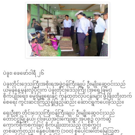
ပဲခူး၊ ဖေဖော်ဝါရီ ၂၆
ပဲခူးတိုင်းဒေသကြီးအစိုးရအဖွဲ့ဝန်ကြီးချုပ် ဦးမျိုးဆွေဝင်းသည်
ယမန်နေ့မွန်းလွဲပိုင်းက ပဲခူးတိုင်းဒေသကြီး (အရှေ့ခြမ်း)
စိုက်ပျိုးရေး၊ မွေးမြူရေးနှင့် ကုန်ထုတ်လုပ်ငန်းများ ဖွံ့ဖြိုးတိုးတက်
စေရေး ကွင်းဆင်းကြည့်ရှုဖြည့်ဆည်း ဆောင်ရွက်ပေးခဲ့သည်။
ရှေးဦးစွာ တိုင်းဒေသကြီးဝန်ကြီးချုပ် ဦးမျိုးဆွေဝင်းသည်
တောင်ငူမြို့နယ်၊ ငါးဖယ်အင်းကျေးရွာ အုပ်စု၌ လက်ဆွဲ
ကောက်စိုက်စက်ဖြင့် စိုက်ပျိုးထားသည့် တစ်ကွင်း
တစ်ဆက်တည်း နွေစပါးဧက (၁၀၀) စုပေါင်းဓါတ်မြေဩဇာ