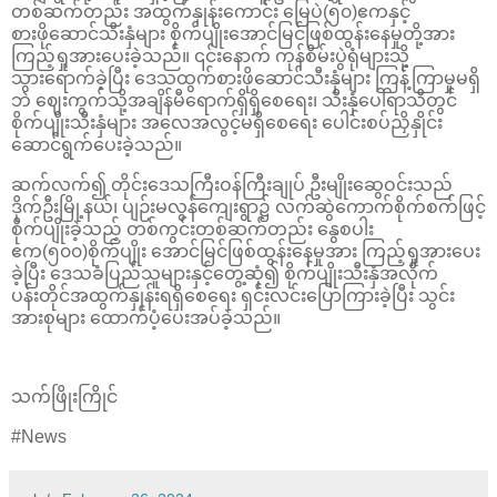
တစ်ဆက်တည်း အထွက်နှုန်းကောင်း မြေပဲ(၅၀)ဧကနှင့်
စားဖိုဆောင်သီးနှံများ စိုက်ပျိုးအောင်မြင်ဖြစ်ထွန်းနေမှုတို့အား
ကြည့်ရှုအားပေးခဲ့သည်။ ၎င်းနောက် ကုန်စိမ်းပွဲရုံများသို့
သွားရောက်ခဲ့ပြီး ဒေသထွက်စားဖိုဆောင်သီးနှံများ ကြန့်ကြာမှုမရှိ
ဘဲ ဈေးကွက်သို့အချိန်မီရောက်ရှိရှိစေရေး၊ သီးနှံပေါ်ရာသီတွင်
စိုက်ပျိုးသီးနှံများ အလေအလွင့်မရှိစေရေး ပေါင်းစပ်ညှိနှိုင်း
ဆောင်ရွက်ပေးခဲ့သည်။
ဆက်လက်၍ တိုင်းဒေသကြီးဝန်ကြီးချုပ် ဦးမျိုးဆွေဝင်းသည်
ဒိုက်ဦးမြို့နယ်၊ ပျဉ်းမလွန်ကျေးရွာ၌ လက်ဆွဲကောက်စိုက်စက်ဖြင့်
စိုက်ပျိုးခဲ့သည့် တစ်ကွင်းတစ်ဆက်တည်း နွေစပါး
ဧက(၅၀၀)စိုက်ပျိုး အောင်မြင်ဖြစ်ထွန်းနေမှုအား ကြည့်ရှုအားပေး
ခဲ့ပြီး ဒေသခံပြည်သူများနှင့်တွေ့ဆုံ၍ စိုက်ပျိုးသီးနှံအလိုက်
ပန်းတိုင်အထွက်နှုန်းရရှိစေရေး ရှင်းလင်းပြောကြားခဲ့ပြီး သွင်း
အားစုများ ထောက်ပံ့ပေးအပ်ခဲ့သည်။
သက်ဖြိုးကြိုင်
#News