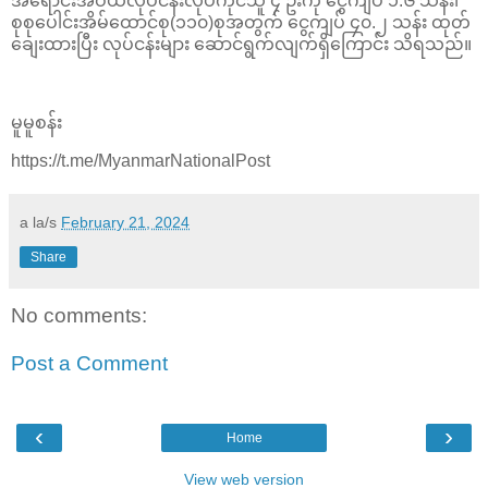
အရောင်းအဝယ်လုပ်ငန်းလုပ်ကိုင်သူ ၄ ဦးကို ငွေကျပ် ၁.၆ သန်း၊
စုစုပေါင်းအိမ်ထောင်စု(၁၁၀)စုအတွက် ငွေကျပ် ၄၀.၂ သန်း ထုတ်
ချေးထားပြီး လုပ်ငန်းများ ဆောင်ရွက်လျက်ရှိကြောင်း သိရသည်။
မူမူစန်း
https://t.me/MyanmarNationalPost
a la/s
February 21, 2024
Share
No comments:
Post a Comment
‹
›
Home
View web version