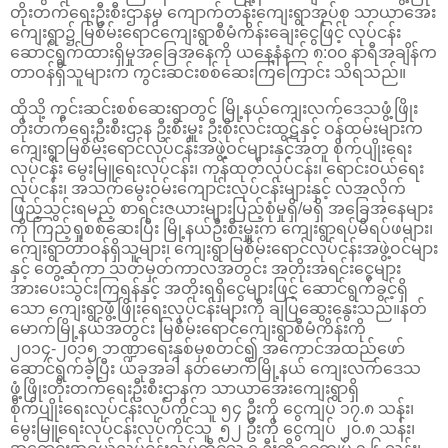
တိုးတက်ရေးဦးစီးဌာနမှ ကျောက်တန်းကျေးရွာအုပ်စု သာယာအေး
ကျေးရွာ၌ မြစိမ်းရောင်ကျေးရွာစီမံကိန်းချေးငွေဖြင့် လုပ်ငန်း
ဆောင်ရွက်ထားရှိမှုအခြေအနေကို ယနေ့နံနက် ၈:၀၀ နာရီအချိန်က
တာဝန်ရှိသူများက ကွင်းဆင်းစစ်ဆေးကြကြောင်း သိရသည်။
ထိုသို့ ကွင်းဆင်းစစ်ဆေးရာတွင် မြို့နယ်ကျေးလက်ဒေသဖွံ့ဖြိုး
တိုးတက်ရေးဦးစီးဌာန ဦးစီးမှူး ဦးစိုးလင်းထွဋ်နှင့် ဝန်ထမ်းများက
ကျေးရွာမြစိမ်းရောင်လုပ်ငန်းအဖွဲ့ဝင်များနှင့်အတူ စိုက်ပျိုးရေး
လုပ်ငန်း မွေးမြူရေးလုပ်ငန်း၊ ကုန်ထုတ်လုပ်ငန်း၊ ရောင်းဝယ်ရေး
လုပ်ငန်း၊ အသက်မွေးဝမ်းကျောင်းလုပ်ငန်းများနှင့် လအလိုက်
ဖြည့်သွင်းရမည့် စာရင်းဇယားများပြည့်စုံမှုရှိ/မရှိ အခြေအနေများ
ကို ကြည့်ရှုစစ်ဆေးပြီး မြို့နယ်ဦးစီးမှူးက ကျေးရွာရပ်မိရပ်ဖများ၊
ကျေးရွာတာဝန်ရှိသူများ၊ ကျေးရွာမြစိမ်းရောင်လုပ်ငန်းအဖွဲ့ဝင်များ
နှင့် တွေ့ဆုံကာ သတ်မှတ်ကာလအတွင်း အတိုးအရင်းငွေများ
အားပေးသွင်းကြရန်နှင့် အတိုးရရှိငွေများဖြင့် ဆောင်ရွက်ခွင့်ရှိ
သော ကျေးရွာဖွံ့ဖြိုးရေးလုပ်ငန်းများကို ချပြဆွေးနွေးသည်။နတ်
မောက်မြို့နယ်အတွင်း မြစိမ်းရောင်ကျေးရွာစီမံကိန်းကို
၂၀၁၄-၂၀၁၅ ဘဏ္ဍာရေးနှစ်မှစတင်၍ အကောင်အထည်ဖော်
ဆောင်ရွက်ခဲ့ပြီး ယခုအခါ နတ်မောက်မြို့နယ် ကျေးလက်ဒေသ
ဖွံ့ဖြိုးတိုးတက်ရေးဦးစီးဌာနက သာယာအေးကျေးရွာရှိ
စိုက်ပျိုးရေးလုပ်ငန်းလုပ်ကိုင်သူ ၅၄ ဦးကို ငွေကျပ် ၁၇.၈ သန်း၊
မွေးမြူရေးလုပ်ငန်းလုပ်ကိုင်သူ ၅၂ ဦးကို ငွေကျပ် ၂၀.၈ သန်း၊