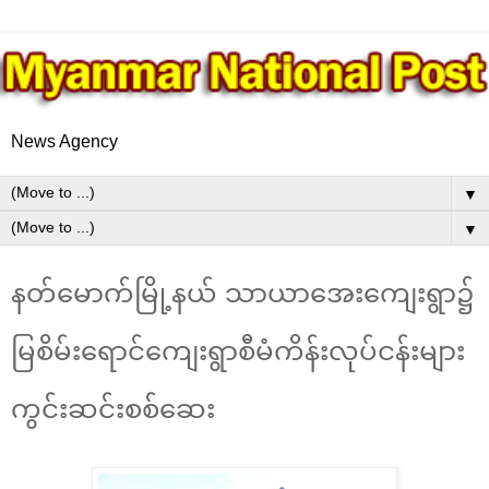
News Agency
▼
▼
နတ်မောက်မြို့နယ် သာယာအေးကျေးရွာ၌
မြစိမ်းရောင်ကျေးရွာစီမံကိန်းလုပ်ငန်းများ
ကွင်းဆင်းစစ်ဆေး