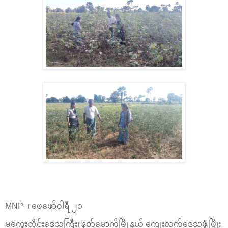
MNP ၊ ဖေဖော်ဝါရီ ၂၁
မကွေးတိုင်းဒေသကြီး၊ နတ်မောက်မြို့နယ် ကျေးလက်ဒေသဖွံ့ဖြိုး