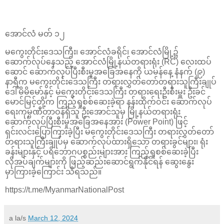
အောင်လံ မတ် ၁၂
မကွေးတိုင်းဒေသကြီး၊ အောင်လံခရိုင်၊ အောင်လံမြို့၌
ဆောက်လုပ်နေသည့် အောင်လံမြို့နယ်တရားရုံး (RC) လေးထပ်
ဆောင် ဆောက်လုပ်ပြီးစီးမှုအခြေအနေကို ယမန်နေ့ နံနက် (၉)
နာရီက မကွေးတိုင်းဒေသကြီး တရားလွှတ်တော်တရားသူကြီးချုပ်
ဒေါ်မိမိမော်နှင့် မကွေးတိုင်းဒေသကြီး တရားရေးဦးစီးမှူး ဦးခင်
မောင်မြင့်တို့က ကြည့်ရှုစစ်ဆေးခဲ့ရာ နန်းထိုက်ဝင်း ဆောက်လုပ်
ရေးကုမ္ပဏီတာဝန်ရှိသူ ဦးအောင်သူမှ မြို့နယ်တရားရုံး
ဆောက်လုပ်ပြီးစီးမှုအခြေအနေအား (Power Point) ဖြင့်
ရှင်းလင်းပြောကြားခဲ့ပြီး မကွေးတိုင်းဒေသကြီး တရားလွှတ်တော်
တရားသူကြီးချုပ်မှ ဆောက်လုပ်ထားရှိသော တရားခွင်များ၊ ရုံး
ခန်းများနှင့် ပရိဘောဂပစ္စည်းများအား ကြည့်ရှုစစ်ဆေးခဲ့ပြီး
လိုအပ်ချက်များကို ဖြည့်ဆည်းဆောင်ရွက်နိုင်ရန် ဆွေးနွေး
မှာကြားခဲ့ကြောင်း သိရသည်။
https://t.me/MyanmarNationalPost
a la/s
March 12, 2024