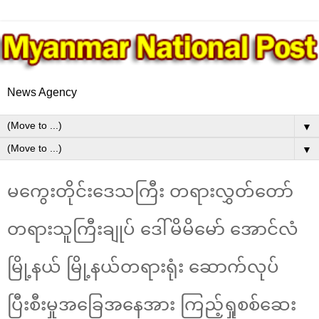
News Agency
▼
▼
မကွေးတိုင်းဒေသကြီး တရားလွှတ်တော်
တရားသူကြီးချုပ် ဒေါ်မိမိမော် အောင်လံ
မြို့နယ် မြို့နယ်တရားရုံး ဆောက်လုပ်
ပြီးစီးမှုအခြေအနေအား ကြည့်ရှုစစ်ဆေး