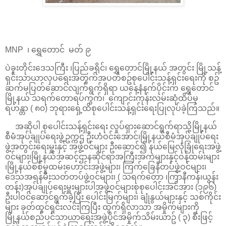
MNP ၊ ရွှေတောင် မတ် ၉
ပဲခူးတိုင်းဒေသကြီး ၊ပြည်ခရိုင်၊ ရွှေတောင်မြို့နယ် အတွင်း မြို့သန့်
ရှင်းသာယာလှပရေးအတွက်အပတ်စဥ်စုပေါင်းသန့်ရှင်းရေးကို စဥ်
ဆက်မပြတ်ဆောင်လျက်ရွက်ရှိရာ ယနေ့နံနက်ပိုင်းက ရွှေတောင်
မြို့နယ် သရက်တောရပ်ကွက်၊ ကျောင်းကုန်းလမ်းဆုံထိပ်မှ
ရဟန္တာ ( ၈၀) ဘုရားရှေ့ထိစုပေါင်းသန့်ရှင်းရေးပြုလုပ်ခဲ့ကြသည်။
အဆိုပါ စုပေါင်းသန့်ရှင်းရေး လှုပ်ရှားဆောင်ရွက်ရာသို့မြို့နယ်
စီမံအုပ်ချုပ်ရေးဖွဲ့ဥက္ကဌ ဦးဟံဝင်းအောင်၊မြို့နယ်စီမံအုပ်ချုပ်ရေး
ဖွဲ့အတွင်းရေးမှူးနှင့် အဖွဲ့ဝင်များ ဦးဆောင်၍ နယ်မြေလုံခြုံရေးအဖွဲ့
ဝင်များ၊မြို့နယ်အဆင့်ဌာနဆိုင်ရာအကြီးအကဲများနှင့်ဝန်ထမ်းများ
၊မြို့နယ်စစ်မှုထမ်းဟောင်းအဖွဲ့များ၊ ကြက်ခြေနီတပ်ဖွဲ့ဝင်များ၊
ဒေသအရန်မီးသတ်တပ်ဖွဲ့ဝင်များ၊ ( သရက်တော ၊ကြာနီကန်၊ယွန်း
တန်း)အုပ်ချုပ်ရေးမှူးများပါအဖွဲ့ဝင်များစုစုပေါင်းအင်အား (၁၉၆)
ဦးပါဝင်ဆောင်ရွက်ခဲ့ပြီး ပေါင်းမြက်များ၊ ချုံနွယ်များနှင့် သစ်ကိုင်း
များ ခုတ်ထွင်ရှင်းလင်းကြပြီး ထွက်ရှိလာသာ အမှိုက်များကို
မြို့နယ်စည်ပင်သာယာရေးအဖွဲ့ပိုင်အမှိုက်သိမ်းယာဥ် ( ၃) စီးဖြင့်