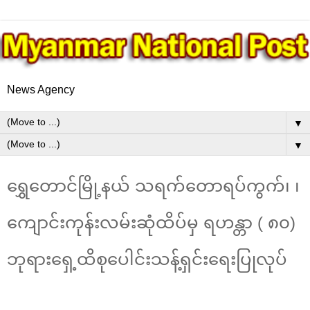
News Agency
▼
▼
ရွှေတောင်မြို့နယ် သရက်တောရပ်ကွက်၊ ၊
ကျောင်းကုန်းလမ်းဆုံထိပ်မှ ရဟန္တာ ( ၈၀)
ဘုရားရှေ့ထိစုပေါင်းသန့်ရှင်းရေးပြုလုပ်