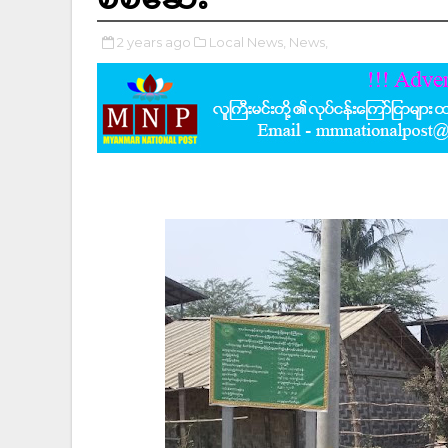
2 years ago
Local News,
News,