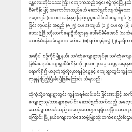
မန္တလေးတိုင်းဒေသကြီး၊ ကျောက်ဆည်ခရိုင်၊ စဉ့်ကိုင်မြို့န
စီမံကိန်းဖြင့် အကောင်အထည်ဖော် ဆောင်ရွက်လျက်ရှိသော သင်္ဂ
ရငွေကျပ် (၁၀.၀၀) သန်းနှင့် ပြည်သူပူးပေါင်းပါဝင်မှု ကျပ် (
ခြင်း လုပ်ငန်း အရှည် (၈၂၅) ပေ၊ အကျယ် (၁၂) ပေ၊ ထု (၆) 
ဒေသဖွံ့ဖြိုးတိုးတက်ရေးဦးစီးဌာနမှ ဒေါ်ခင်မီမီအောင် (လက်ထောက်
တာဝန်ခံဝန်ထမ်းများက မတ်လ (၈) ရက်၊ မွန်းလွဲ (၂) နာရီ
အဆိုပါ စဉ့်ကိုင်မြို့နယ်၊ သင်္ဂတုံကျေးရွာအုပ်စု၊ သင်္ဂတုံကျ
မြစိမ်းရောင်ကျေးရွာစီမံကိန်းကို ၂၀၁၈-၂၀၁၉ ဘဏ္ဍာရေးနှစ်မ
ရောက်ရှိ၍ ယခုကဲ့သို့တိုးပွားရန်ပုံငွေနှင့် ကျေးရွာတွင်းက
ရာနှုန်းပြည့်ပြီးစီးပြီဖြစ်ကြောင်း သိရသည်။
ထိုကဲ့သို့ကျေးရွာတွင်း ကွန်ကရစ်လမ်းခင်းခြင်းအားဖြင့် ဆက်သ
ကျေးရွာသူ/သားများစုပေါင်း ဆောင်ရွက်တက်သည့် အလေ့အကျင့်ကော
ဆောင်ရွက်တတ်သည့် အလေ့အထများ ရရှိလာပြီးကာယ၊ ဉာဏစွ
ကြောင်း မြို့နယ်ကျေးလက်ဒေသဖွံ့ဖြိုးတိုးတက်ရေးဦးစီးဌ