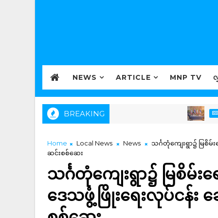
NEWS
ARTICLE
MNP TV
လ
BREAKING
LOCAL N
Home
Local News
News
သင်္ဂတုံကျေးရွာ၌ မြစိမ်း
ဆင်းစစ်ဆေး
သင်္ဂတုံကျေးရွာ၌ မြစိမ်းရေ
ဒေသဖွံ့ဖြိုးရေးလုပ်ငန်း 
စစ်ဆေး