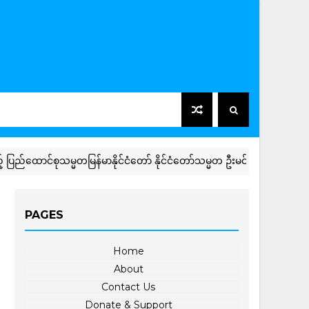
ာင်စုသမ္မတမြန်မာနိုင်ငံတော် နိုင်ငံတော်သမ္မတ ဦးမင်းအောင်လှိုင် အား ထိုင်းန
PAGES
Home
About
Contact Us
Donate & Support