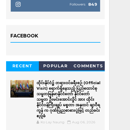
849
Followers
FACEBOOK
RECENT
POPULAR
COMMENTS
ထိုင်းနိုင်ငံ၌ တရားဝင်ခရီးစဉ် (Official
Visit) ရောက်ရှိနေသည့် ပြည်ထောင်စု
သမ္မတမြန်မာနိုင်ငံတော် နိုင်ငံတော်
သမ္မတ ဦးမင်းအောင်လှိုင် အား ထိုင်း
နိုင်ငံဝန်ကြီးချုပ် မစ္စတာ အနုထင် ချာဝီရ
ကွန် က ဂုဏ်ပြုညစာစားပွဲဖြင့် တည်ခင်း
ဧည့်ခံ
Ko Lay Naung
Aug 06, 2026