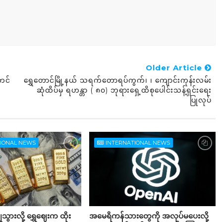
Older Article
ဘင်
ရွှေတောင်မြို့နယ် သရက်တောရပ်ကွက်၊ ၊ ကျောင်းကုန်းလမ်း
ဆုံထိပ်မှ ရဟန္တာ ( ၈၀) ဘုရားရှေ့ထိစုပေါင်းသန့်ရှင်းရေး
ပြုလုပ်
TIONAL NEWS
INTERNATIONAL NEWS
ွားလို့ ရွှေဈေးက ထိုး
အမေရိကန်သားတွေကို အလုပ်မပေးလို့