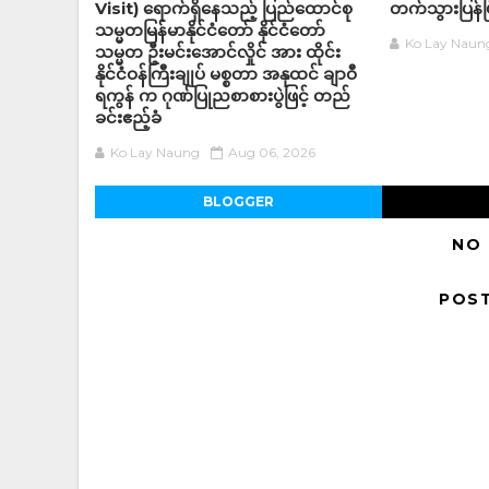
Visit) ရောက်ရှိနေသည့် ပြည်ထောင်စု
တက်သွားပြန်ပ
သမ္မတမြန်မာနိုင်ငံတော် နိုင်ငံတော်
Ko Lay Naun
သမ္မတ ဦးမင်းအောင်လှိုင် အား ထိုင်း
နိုင်ငံဝန်ကြီးချုပ် မစ္စတာ အနုထင် ချာဝီ
ရကွန် က ဂုဏ်ပြုညစာစားပွဲဖြင့် တည်
ခင်းဧည့်ခံ
Ko Lay Naung
Aug 06, 2026
BLOGGER
NO
POS