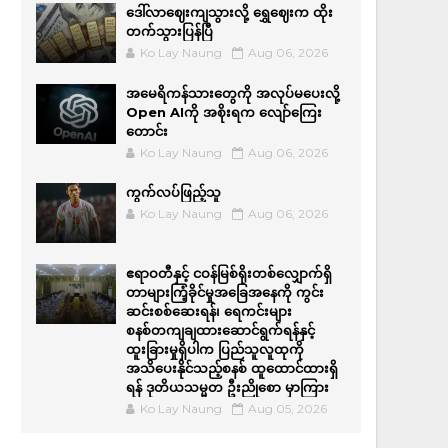
ဒေါ်လာဈေးကျသွားလို့ ရွှေဈေးက ထိုး
တက်သွားပြန်ပြီ
Ko Lay Naung
Aug 06, 2026
အမေရိကန်သားတွေကို အလုပ်မပေးလို့
Open AIကို အစိုးရက လျော်ကြေး
တောင်း
Ko Lay Naung
Aug 06, 2026
ကွက်လပ်ဖြည့်သူ
Ko Lay Naung
Aug 06, 2026
ဧရာဝတီနှင့် ငဝန်မြစ်ရိုးတစ်လျှောက်ရှိ
တာများကြံ့ခိုင်မှုအခြေအနေကို ကွင်း
ဆင်းစစ်ဆေးရန်၊ ရေကင်းများ
စနစ်တကျချထားဆောင်ရွက်ရန်နှင့်
ထူးခြားမှုရှိပါက ပြည်သူလူထုကို
အသိပေးနိုင်သည့်စနစ် ထူထောင်ထားရှိ
ရန် ဒုတိယသမ္မတ ဦးညိုစော မှာကြား
Ko Lay Naung
Aug 05, 2026