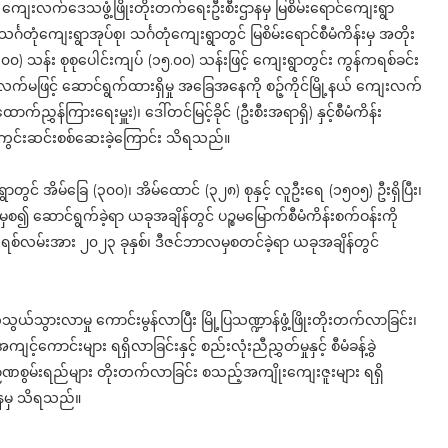
ယ် ကျေးလက်ဒေသဖွံ့ဖြိုးတိုးတက်ရေးဦးစီးဌာနမှ မြစိမ်းရောင်ကျေးရွာ
တုံကျေးရွာအုပ်စု၊ သင်္ဂတုံကျေးရွာတွင် မြစိမ်းရောင်စီမံကိန်းမှ အတိုး
၅.၀၀) သန်း စုစုပေါင်းကျပ် (၁၅.၀၀) သန်းဖြင့် ကျေးရွာတွင်း ကွန်ကရစ်ခင်း
လက်မဖြင့် ဆောင်ရွက်ထားရှိမှု အခြေအနေကို စဉ့်ကိုင်မြို့နယ် ကျေးလက်
ညွှန်ကြားရေးမှူး)၊ ဒေါ်တင်မြင့်ခိုင် (ဦးစီးအရာရှိ) နှင့်စီမံကိန်း
က ကွင်းဆင်းစစ်ဆေးခဲ့ကြောင်း သိရသည်။
ေးရွာတွင် အိမ်ခြေ (၃၀၀)၊ အိမ်ထောင် (၃၂၈) စုနှင့် လူဦးရေ (၁၅၀၅) ဦးရှိပြီး၊
ှစ၍ ဆောင်ရွက်ခဲ့ရာ ယခုအချိန်တွင် ပဉ္စမမြောက်စီမံကိန်းစက်ဝန်းကို
ွန်ကရစ်လမ်းအား ၂၀၂၃ ခုနှစ်၊ ဒီဇင်ဘာလမှစတင်ခဲ့ရာ ယခုအချိန်တွင်
ွယ်သွားလာမှု ကောင်းမွန်လာပြီး မြို့ပြသဏ္ဍာန်ဖွံ့ဖြိုးတိုးတက်လာခြင်း၊
င်းများ ရရှိလာခြင်းနှင့် စည်းလုံးညီညွှတ်မှုနှင့် စီမံခန့်ခွဲ
မ်းရည်များ တိုးတက်လာခြင်း စသည့်အကျိုးကျေးဇူးများ ရရှိ
ာနမှ သိရသည်။