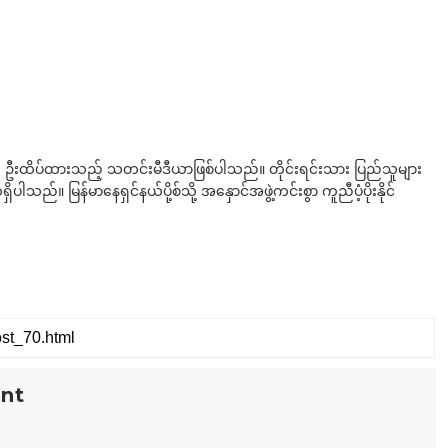
ို ဦးထိပ်ထားသည့် သတင်းမီဒီယာဖြစ်ပါသည်။ တိုင်းရင်းသား ပြည်သူများ
်။ မြန်မာနေရှင်နယ်ပို့စ်သို့ အနှောင်အဖွဲ့ကင်းစွာ ကူညီပံ့ပိုးနိုင်
nt