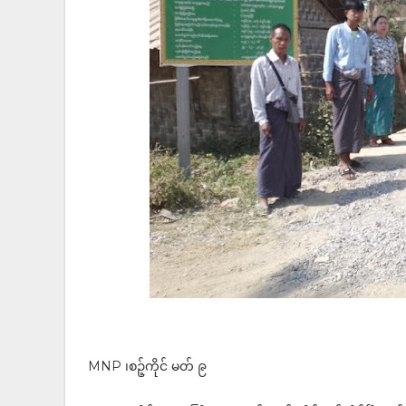
MNP ၊စဉ့်ကိုင် မတ် ၉