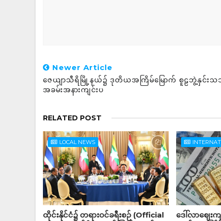
Newer Article
ဇေယျာသီရိမြို့နယ်၌ ဒုတိယအကြိမ်မြောက် စူဠဘွဲ့နှင်းသ
အခမ်းအနားကျင်းပ
RELATED POST
LOCAL NEWS
INTERNA
ထိုင်းနိုင်ငံ၌ တရားဝင်ခရီးစဉ် (Official
ဒေါ်လာဈေးကျသ