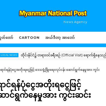
News Agency
ွှတ်တော်
CARTOON
အယ်ဒီတာ့ အာဘော်
ထိုင်းနိုင်ငံ၌ တရားဝင်ခရီးစဉ် (Official Visit) ရောက်ရှိနေသည့် ပြည်ထေ
EWS
ရောင်ရန်ပုံငွေအတိုးရငွေဖြင့် ဒေသဖွံ့ဖြိုးရေးလုပ်ငန်း ဆောင်ရွက်နေမှုအား ကွင်း
ာင်ရန်ပုံငွေအတိုးရငွေဖြင့်
ဆောင်ရွက်နေမှုအား ကွင်းဆင်း