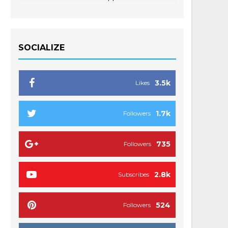
SOCIALIZE
3.5k
Likes
1.7k
Followers
735
Followers
2.8k
Subscribes
524
Followers