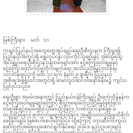
မြစ်ကြီးနား မတ် ၁၁
ကချင်ပြည်နယ်အထွေထွေအုပ်ချုပ်ရေးဦးစီးဌာနက ကြီးမှူး၍
ပြည်နယ်အတွင်းရှိ ရွှေလုပ်ငန်း လုပ်ကိုင်သူများနှင့် အထွေထွေ
အုပ်ချုပ်ရေးဦးစီးဌာန ဝန်ထမ်းများအား ငွေကြေးခဝါချမှုနှင့်
ငွေကြေး ထောက်ပံ့မှုတိုက်ဖျက်ရေး အသိပညာမြှင့်တင်ရေး
သင်တန်းဖွင့်ပွဲကို မတ် ၁၁ ရက် နံနက် ၉ နာရီက ပြည်နယ်
အစိုးရအဖွဲ့ရုံးဝင်းအတွင်းရှိ ဆမားဒူဝါဆင်ဝါးနော်ခန်းမ၌ ကျင်းပ
ပြုလုပ်သည်။
ရှေးဦးစွာ အခမ်းအနားတွင် ပြည်နယ်ဝန်ကြီးချုပ် ဦးခက်ထိန်နန်က
ငွေကြေးခဝါချမှုများကြောင့် စီးပွားရေးမတည်ငြိမ်မှုဖြစ်ခြင်း၊
တရားစီရင်ရေးမဏ္ဍိုင်ယိမ်းယိုင်ခြင်း၊ ဘဏ်လုပ်ငန်းစနစ် မ
တည်ငြိမ်ခြင်း၊ ရာဇဝတ်မှုများပြားခြင်း၊ အမျိုးသားလုံခြုံမှုထိခိုက်
စေခြင်းများ ဖြစ်ပေါ်စေပါကြောင်း၊ ထို့ကြောင့် တားဆီးကာကွယ်
ဖော်ထုတ်အရေးယူဆောင်ရွက်နိုင်ရေး ဥပဒေ၊ နည်းဥပဒေများ
ပြဌာန်းခြင်း၊ နိုင်ငံတကာသဘောတူစာချုပ်များတွင် လက်မှတ်