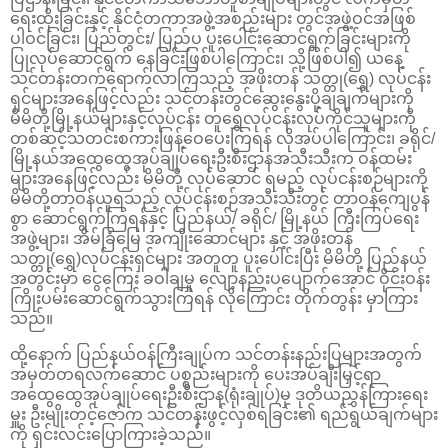
ရေးထိုးခြင်းနှင့် နိုင်ငံတကာအဖွဲ့အစည်းများ တွင်အဖွဲ့ဝင်အဖြစ်
ပါဝင်ခြင်း၊ ပြည်တွင်း/ ပြည်ပ ပူးပေါင်းဆောင်ရွက်ခြင်းများကို
ပြုလုပ်ဆောင်ရွက် နေခြင်းဖြစ်ပါကြောင်း၊ သို့ဖြစ်ပါ၍ ယနေ့
သင်တန်းတက်ရောက်လာကြသည့် အဖိုးတန် သတ္တု(ရွှေ) လုပ်ငန်း
ရှင်များအနေဖြင့်လည်း သင်တန်းတွင်ဆွေးနွေးပို့ချချက်များကို
မိမိတို့မြို့နယ်များနှင့်လုပ်ငန်း တူရွှေလုပ်ငန်းလုပ်ကိုင်သူများကို
တစ်ဆင့်သတင်းစကားဖြန့်ဝေပေးကြရန် လိုအပ်ပါကြောင်း၊ ခရိုင်/
မြို့နယ်အထွေထွေအုပ်ချုပ်ရေးဦးစီးဌာနအသီးသီးက ဝန်ထမ်း
များအနေဖြင့်လည်း မိမိတို့ လုပ်ဆောင် ရမည့် လုပ်ငန်းစဉ်များကို
မိမိတို့တာဝန်ယူရသည့် လုပ်ငန်းစဉ်အသီးသီးတွင် တာဝန်ကျေပွန်
စွာ ‌ဆောင်ရွက်ကြရန်နှင့် ပြည်နယ်/ ခရိုင်/ မြို့နယ် ကြီးကြပ်ရေး
အဖွဲ့များ၊ အိမ်ခြံမြေ အကျိုးဆောင်များ နှင့် အဖိုးတန်
သတ္တု(ရွှေ)လုပ်ငန်းရှင်များ အတူတူ ပူးပေါင်းပြီး မိမိတို့ ပြည်နယ်
အတွင်းမှာ ငွေကြေး ခဝါချမှု လျော့နည်းပပျောက်အောင် ဝိုင်းဝန်း
ကြိုးပမ်းဆောင်ရွက်သွားကြရန် လိုကြောင်း တိုက်တွန်း မှာကြား
သည်။
ထို့နောက် ပြည်နယ်ဝန်ကြီးချုပ်က သင်တန်းနည်းပြများအတွက်
အမှတ်တရလက်‌ဆောင် ပစ္စည်းများကို ပေးအပ်ချီးမြှင့်ရာ
အထွေထွေအုပ်ချုပ်ရေးဦးစီးဌာန(ရုံးချုပ်)မှ ဒုတိယညွှန်ကြားရေး
မှူး ဦးမျိုးတင့်ဇော်က သင်တန်းဖွင့်လှစ်ရခြင်း၏ ရည်ရွယ်ချက်များ
ကို ရှင်းလင်းပြောကြားခဲ့သည်။