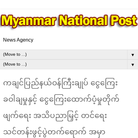
News Agency
▼
▼
ကချင်ပြည်နယ်ဝန်ကြီးချုပ် ငွေကြေး
ခဝါချမှုနှင့် ငွေကြေးထောက်ပံ့မှုတိုက်
ဖျက်ရေး အသိပညာမြှင့် တင်ရေး
သင်တန်းဖွင့်ပွဲတက်ရောက် အမှာ