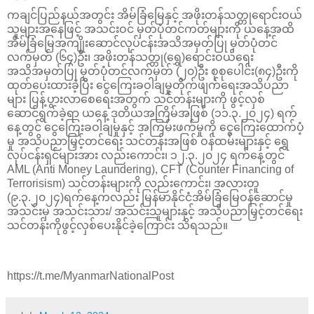
ကချင်ပြည်နယ်အတွင်း အိမ်ခြံမြေနှင့် အဖိုးတန်သတ္တုရောင်းဝယ်
သူများအနေဖြင့် အသင်းဝင် မှတ်ပုံတင်ကတ်များကို ယနေ့အထိ
အိမ်ခြံမြေအကျိုးဆောင်လုပ်ငန်းအသိအမှတ်ပြု မှတ်ပုံတင်
လက်မှတ် (၆၄)ဦး၊ အဖိုးတန်သတ္တု(ရွှေ)ရောင်းဝယ်ရေး
အသိအမှတ်ပြု မှတ်ပုံတင်လက်မှတ် (၂၀)ဦး စုစုပေါင်း(၈၄)ဦးကို
ထုတ်ပေးထားခဲ့ပြီး ငွေကြေးခဝါချမှုတိုက်ဖျက်ရေးအသိပညာ
များ ပြန့်ပွားလာစေရေးအတွက် သင်တန်းများကို ဖွင့်လှစ်
ဆောင်ရွက်ခဲ့ရာ ယနေ့ ဒုတိယအကြိမ်အဖြစ် (၁၁.၃.၂၀၂၄) ရက်
နေ့တွင် ငွေကြေးခဝါချမှုနှင့် အကြမ်းဖက်မှုကို ငွေကြေးထောက်ပံ့
မှု အသိပညာမြှင့်တင်ရေး သင်တန်းအဖြစ် ဝန်ထမ်းများနှင့် ရွှေ
လုပ်ငန်းရှင်များအား လည်းကောင်း၊ ၁၂.၃.၂၀၂၄ ရက်နေ့တွင်
AML (Anti Money Laundering), CFT (Counter Financing of
Terrorisism) သင်တန်းများကို လည်းကောင်း၊ အလားတူ
(၉.၃.၂၀၂၄)ရက်နေ့ကလည်း မြန်မာနိုင်ငံအိမ်ခြံမြေဝန်ဆောင်မှု
အသင်းမှ အသင်းသား/ အသင်းသူများနှင့် အသိပညာမြှင့်တင်ရေး
သင်တန်းကိုဖွင့်လှစ်ပေးနိုင်ခဲ့ကြောင်း သိရသည်။
https://t.me/MyanmarNationalPost