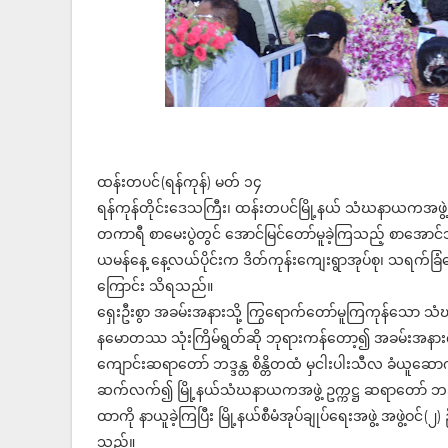
ထန်းတပင်(ရန်ကုန်) မတ် ၁၄
ရန်ကုန်တိုင်းဒေသကြီး၊ ထန်းတပင်မြို့နယ် သံဃနာယကအဖွဲ့ ဆ
တကာရီ စာမေးပွဲတွင် အောင်မြင်တော်မူခဲ့ကြသည့် စာအောင
ယမန်နေ့ နေ့လယ်ပိုင်းက ဒိတ်ကုန်းကျေးရွာအုပ်စု၊ သရက်ခြံကျ
ကြောင်း သိရသည်။
ရှေးဦးစွာ အခမ်းအနားသို့ ကြွရောက်တော်မူကြကုန်သော သံ
နမောတဿ သုံးကြိမ်ရွတ်ဆို ဘုရားကန်တော့၍ အခမ်းအနားကို ဖွင့်
ကျောင်းဆရာတော် ဘဒ္ဒန္တ စိန္တိတထံ မှငါးပါးသီလ ခံယူဆ
ဆက်လက်၍ မြို့နယ်သံဃနာယကအဖွဲ့ ဥက္ကဋ္ဌ ဆရာတော် ဘဒ
ထာကို နာယူခဲ့ကြပြီး မြို့နယ်စီမံအုပ်ချုပ်ရေးအဖွဲ့ အဖွဲ့ဝ
သည်။