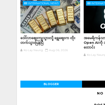
INTERNATIONAL NEWS
INTERNA
ဒေါ်လာဈေးကျသွားလို့ ရွှေဈေးက ထိုး
အမေရိကန်သား
တက်သွားပြန်ပြီ
Open AIကို 
တောင်း
Ko Lay Naung
Aug 06, 2026
Ko Lay Naun
BLOGGER
NO