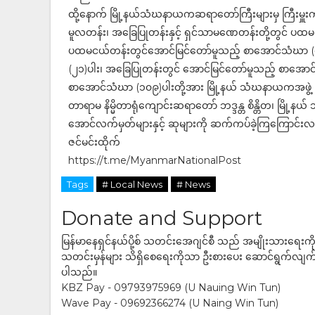
ထို့နောက် မြို့နယ်သံဃနာယကဆရာတော်ကြီးများမှ ကြီးမှူ
မူလတန်း၊ အခြေပြုတန်းနှင့် ရှင်သာမဏေတန်းတို့တွင် ပထမ
ပထမငယ်တန်းတွင်အောင်မြင်တော်မူသည့် စာအောင်သံဃာ (၄
(၂၁)ပါး၊ အခြေပြုတန်းတွင် အောင်မြင်တော်မူသည့် စာအောင
စာအောင်သံဃာ (၁၀၉)ပါးတို့အား မြို့နယ် သံဃနာယကအဖွဲ့ ဥက္
တာရာမ နိမ္မိတာရုံကျောင်းဆရာတော် ဘဒ္ဒန္တ စိန္တိတ၊ မြို့
အောင်လက်မှတ်များနှင့် ဆုများကို ဆက်ကပ်ခဲ့ကြကြောင်
ဇင်မင်းထိုက်
https://t.me/MyanmarNationalPost
Tags
# Local News
# News
Donate and Support
မြန်မာနေရှင်နယ်ပို့စ် သတင်းအေဂျင်စီ သည် အမျိုးသားရေးက
သတင်းမှန်များ သိရှိစေရေးကိုသာ ဦးစားပေး ဆောင်ရွက်လျက်ရှိပါသည
ပါသည်။
KBZ Pay - 09793975969 (U Nauing Win Tun)
Wave Pay - 09692366274 (U Naing Win Tun)