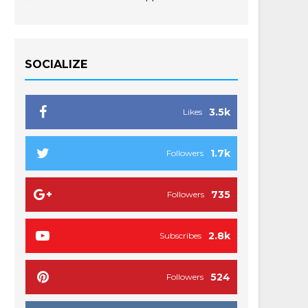
SOCIALIZE
3.5k
Likes
1.7k
Followers
735
Followers
2.8k
Subscribes
524
Followers