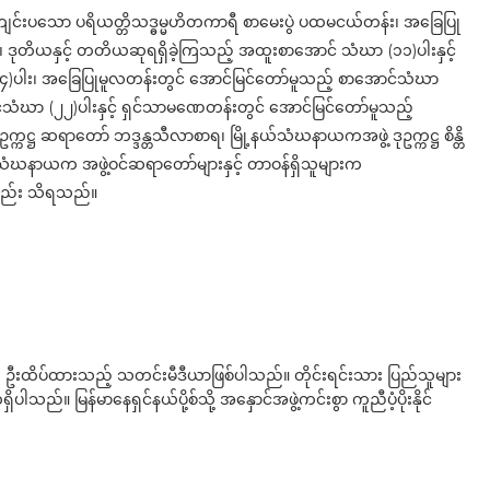
းကျင်းပသော ပရိယတ္တိသဒ္ဓမ္မဟိတကာရီ စာမေးပွဲ ပထမငယ်တန်း၊ အခြေပြု
၊ ဒုတိယနှင့် တတိယဆုရရှိခဲ့ကြသည့် အထူးစာအောင် သံဃာ (၁၁)ပါးနှင့်
)ပါး၊ အခြေပြုမူလတန်းတွင် အောင်မြင်တော်မူသည့် စာအောင်သံဃာ
်သံဃာ (၂၂)ပါးနှင့် ရှင်သာမဏေတန်းတွင် အောင်မြင်တော်မူသည့်
ကဋ္ဌ ဆရာတော် ဘဒ္ဒန္တသီလာစာရ၊ မြို့နယ်သံဃနာယကအဖွဲ့ ဒုဥက္ကဋ္ဌ စိန္တိ
နယ် သံဃနာယက အဖွဲ့ဝင်ဆရာတော်များနှင့် တာဝန်ရှိသူများက
းလည်း သိရသည်။
ို ဦးထိပ်ထားသည့် သတင်းမီဒီယာဖြစ်ပါသည်။ တိုင်းရင်းသား ပြည်သူများ
်။ မြန်မာနေရှင်နယ်ပို့စ်သို့ အနှောင်အဖွဲ့ကင်းစွာ ကူညီပံ့ပိုးနိုင်