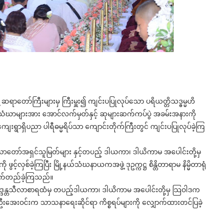
ရာတော်ကြီးများမှ ကြီးမှူး၍ ကျင်းပပြုလုပ်သော ပရိယတ္တိသဒ္ဓမ္မဟိ
်သံဃာများအား အောင်လက်မှတ်နှင့် ဆုများဆက်ကပ်ပွဲ အခမ်းအနားကို
ေးရွာရှိပညာ ပါရီဓမ္မရိပ်သာ ကျောင်းတိုက်ကြီးတွင် ကျင်းပပြုလုပ်ခဲ့ကြ
ဃာတော်အရှင်သူမြတ်များ နှင့်တပည့် ဒါယကာ၊ ဒါယိကာမ အပေါင်းတို့မှ
လှစ်ခဲ့ကြပြီး မြို့နယ်သံဃနာယကအဖွဲ့ ဒုဥက္ကဋ္ဌ စိန္တိတာရာမ နိမ္မိတာရုံ
ောက်တည်ခဲ့ကြသည်။
္ဒန္တသီလာစာရထံမှ တပည့်ဒါယကာ၊ ဒါယိကာမ အပေါင်းတို့မှ သြဝါဒက
င်(၂) ဦးအေးဝင်းက သာသနာရေးဆိုင်ရာ ကိစ္စရပ်များကို လျှောက်ထားတင်ပြခဲ့