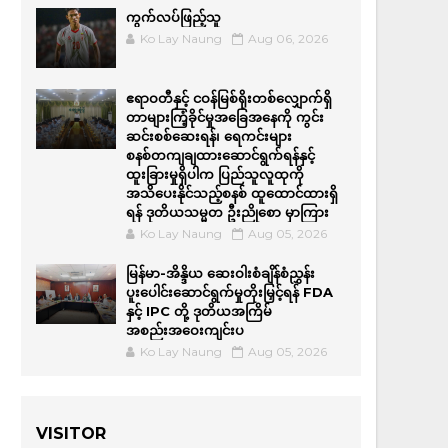
ကွက်လပ်ဖြည့်သူ
Ko Lay Naung
Aug 06, 2026
ဧရာဝတီနှင့် ငဝန်မြစ်ရိုးတစ်လျှောက်ရှိ
တာများကြံ့ခိုင်မှုအခြေအနေကို ကွင်း
ဆင်းစစ်ဆေးရန်၊ ရေကင်းများ
စနစ်တကျချထားဆောင်ရွက်ရန်နှင့်
ထူးခြားမှုရှိပါက ပြည်သူလူထုကို
အသိပေးနိုင်သည့်စနစ် ထူထောင်ထားရှိ
ရန် ဒုတိယသမ္မတ ဦးညိုစော မှာကြား
Ko Lay Naung
Aug 05, 2026
မြန်မာ-အိန္ဒိယ ဆေးဝါးစံချိန်စံညွှန်း
ပူးပေါင်းဆောင်ရွက်မှုတိုးမြှင့်ရန် FDA
နှင့် IPC တို့ ဒုတိယအကြိမ်
အစည်းအဝေးကျင်းပ
Ko Lay Naung
Aug 05, 2026
VISITOR