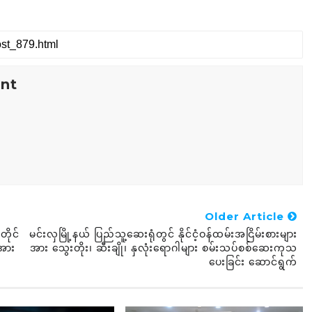
nt
Older Article
တိုင်
မင်းလှမြို့နယ် ပြည်သူ့ဆေးရုံတွင် နိုင်ငံ့ဝန်ထမ်းအငြိမ်းစားများ
အား
အား သွေးတိုး၊ ဆီးချို၊ နှလုံးရောဂါများ စမ်းသပ်စစ်‌ဆေးကုသ
ပေးခြင်း ဆောင်ရွက်