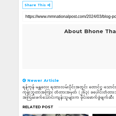
Share This
About Bhone Tha
Newer Article
ရန်ကုန်-မန္တလေး ရထားလမ်းပိုင်းအတွင်း တောင်ငူ-သောင်း
ကုန်းဘူတာအကြား တံတားအမှတ် (၂၆၃) ခပေါင်းတံတား
အကြမ်းဖက်သောင်းကျန်းသူများက မိုင်းဖောက်ခွဲဖျက်ဆီး
RELATED POST