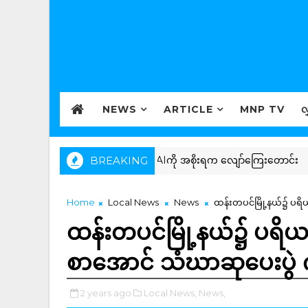
NEWS
ARTICLE
MNP TV
လ
ေကို အလုပ်မပေးလို့ Open AIကို အစိုးရက လျော်ကြေးတောင်း
BREAKING
Home
Local News
News
ထန်းတပင်မြို့နယ်၌ ပရိယ
ထန်းတပင်မြို့နယ်၌ ပရိယတ
စာအောင် သံဃာဆုပေးပွဲ 
2 years ago
Local News,
News,