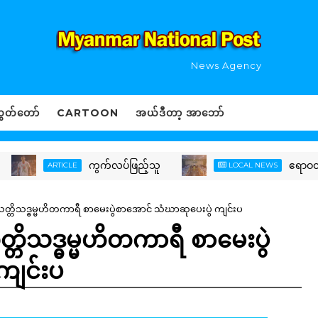
News Agency
ွှတ်တော်
CARTOON
အယ်ဒီတာ့ အာဘော်
ကွက်လပ်ဖြည့်သူ
ဧရာဝတီနှင့် င
ARTICLE
LOCAL NEWS
တ္တိသဒ္ဓမ္မဟိတကာရီ စာမေးပွဲစာအောင် သံဃာဆုပေးပွဲ ကျင်းပ
္တိသဒ္ဓမ္မဟိတကာရီ စာမေးပွဲ
ကျင်းပ