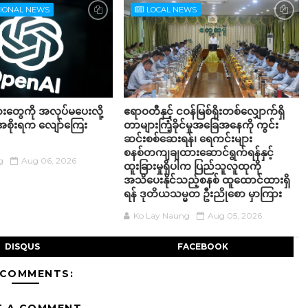
TIONAL NEWS
LOCAL NEWS
တွေကို အလုပ်မပေးလို့
ဧရာဝတီနှင့် ငဝန်မြစ်ရိုးတစ်လျှောက်ရှိ
အစိုးရက လျော်ကြေး
တာများကြံ့ခိုင်မှုအခြေအနေကို ကွင်း
ဆင်းစစ်ဆေးရန်၊ ရေကင်းများ
စနစ်တကျချထားဆောင်ရွက်ရန်နှင့်
g
Aug 06, 2026
ထူးခြားမှုရှိပါက ပြည်သူလူထုကို
အသိပေးနိုင်သည့်စနစ် ထူထောင်ထားရှိ
ရန် ဒုတိယသမ္မတ ဦးညိုစော မှာကြား
Ko Lay Naung
Aug 05, 2026
DISQUS
FACEBOOK
 COMMENTS: