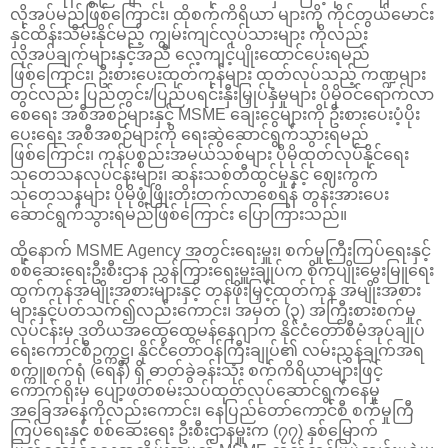
လိုအပ်မည်ဖြစ်ကြောင်း၊ ထိုစက်ကိရိယာ များကို ကိုင်တွယ်မောင်း
နှင်ထိန်းသိမ်းနိုင်မည့် ကျွမ်းကျင်လုပ်သားများ ကိုလည်း
လိုအပ်ချက်များနှင့်အညီ လေ့ကျင့်ပျိုးထောင်ပေးရမည်
ဖြစ်ကြောင်း၊ ဦးစားပေးထုတ်ကုန်များ ထုတ်လုပ်သည့် ကဏ္ဍများ
တွင်လည်း ပြည်တွင်း/ပြည်ပရင်းနှီးမြှုပ်နှံမှုများ ပိုမိုဝင်ရောက်လာ
စေရေး အစီအစဉ်များနှင့် MSME ချေးငွေများကို ဦးစားပေးပံ့ပိုး
ပေးရေး အစီအစဉ်များကို ရေးဆွဲဆောင်ရွက်သွားရမည်
ဖြစ်ကြောင်း၊ ကုန်ပစ္စည်းအမယ်သစ်များ ပိုမိုထုတ်လုပ်နိုင်ရေး
သုတေသနလုပ်ငန်းများ၊ ဆန်းသစ်တီထွင်မှုနှင့် ဈေးကွက်
သုတေသနများ ပိုမိုဖွံ့ဖြိုးတိုးတက်လာစေရန် တွန်းအားပေး
ဆောင်ရွက်သွားရမည်ဖြစ်ကြောင်း ပြောကြားသည်။
ထို့နောက် MSME Agency အတွင်းရေးမှူး၊ စက်မှုကြီးကြပ်ရေးနှင့်
စစ်ဆေးရေးဦးစီးဌာန ညွှန်ကြားရေးမှူးချုပ်က စိုက်ပျိုးမွေးမြူရေး
ထွက်ကုန်အမျိုးအစားများနှင့် တန်ဖိုးမြှင့်ထုတ်ကုန် အမျိုးအစား
များနှင့်ပတ်သက်၍လည်းကောင်း၊ အမှတ် (၃) အကြီးစားစက်မှု
လုပ်ငန်းမှ ဒုတိယအထွေထွေမန်နေဂျာက နိုင်ငံတော်စီမံအုပ်ချုပ်
ရေးကောင်စီဥက္ကဋ္ဌ၊ နိုင်ငံတော်ဝန်ကြီးချုပ်၏ လမ်းညွှန်ချက်အရ
စက္ကူစက်ရုံ (ရေနီ) ရှိ ဓာတ်ခွဲခန်းသုံး စက်ကိရိယာများဖြင့်
ကောက်ရိုးမှ ပျော့ဖတ်စမ်းသပ်ထုတ်လုပ်ဆောင်ရွက်နေမှု
အခြေအနေကိုလည်းကောင်း၊ နေပြည်တော်ကောင်စီ စက်မှုကြီ
ကြပ်ရေးနှင့် စစ်ဆေးရေး ဦးစီးဌာနမှူးက (၇၇) နှစ်မြောက်