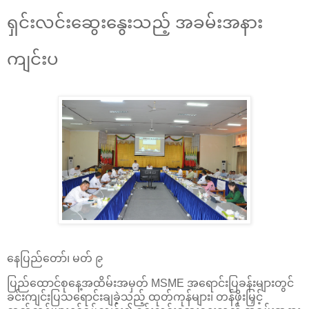
ရှင်းလင်းဆွေးနွေးသည့် အခမ်းအနား
ကျင်းပ
နေပြည်တော်၊ မတ် ၉
ပြည်ထောင်စုနေ့အထိမ်းအမှတ် MSME အရောင်းပြခန်းများတွင်
ခင်းကျင်းပြသရောင်းချခဲ့သည့် ထုတ်ကုန်များ၊ တန်ဖိုးမြှင့်