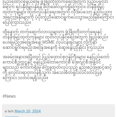
ပြည်ထောင်စုနယ်မြေ ဖွံ့ဖြိုးတိုးတက်ရေးအတွက် ပြည်ပမှလာ
ရောက် ရင်းနှီးမြှုပ်နှံရန် ဖိတ်ခေါ်လျက်ရှိကြောင်း၊ တန်ဖိုးမြှင့်
ထုတ်ကုန်များ ထုတ်လုပ်နိုင်ရေးအတွက် လိုအပ်သော နည်းပညာ၊
အရင်းအနှီးများကို ပံ့ပိုးကူညီဆောင်ရွက်ပေးသွားမည်ဖြစ်ကြောင်း
ပြောကြားသည်။
ထို့နောက် တက်ရောက်လာသူများက ဖွံ့ဖြိုးတိုးတက်ရေးနှင့်
တန်ဖိုးမြင့်ထုတ်ကုန်များ ထုတ်လုပ်နိုင်ရေးအတွက် ဖြည့်ဆည်း
ပေးရမည့်အခြေအနေ၊ MSME လုပ်ငန်းရှင်များ လိုက်နာ
ဆောင်ရွက်ရမည့်အခြေအနေကို ဆွေးနွေးညှိနှိုင်း ကြသည်။
အခမ်းအနားအပြီးတွင် ပြည်ထောင်စုဝန်ကြီးများ၊ နေပြည်တော်
ကောင်စီဥက္ကဋ္ဌနှင့် နေပြည်တော်ကောင်စီ အေဂျင်စီအဖွဲ့ဝင်
များသည် ကောက်ရိုးမှ စက္ကူထုတ်လုပ်သည့် နည်းစဉ်အဆင့်ဆင့်
ကို လေ့လာရာတာဝန်ရှိသူက အသေးစိတ်ရှင်းလင်းတင်ပြခဲ့
ကြောင်း သတင်းရရှိသည်။
#News
a la/s
March 10, 2024