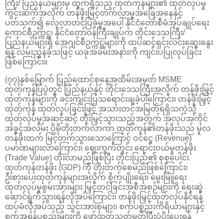
ကြီး/ ပြည်နယ်များမှ ထွက်ရှိသည့် ထုတ်ကုန်များ၏ ထုတ်လုပ်မှု
ကွင်းဆက်အလိုက် တန်ဖိုးမြင့်တက်လာမှုအခြေအနေနှင့်
ပတ်သက်၍ လေ့လာတင်ပြခဲ့မှုအပေါ် နိုင်ငံတော်စီမံအုပ်ချုပ်ရေး
ကောင်စီဥက္ကဋ္ဌ၊ နိုင်ငံတော်ဝန်ကြီးချုပ်က တိုင်းဒေသကြီး/
ပြည်နယ်များရှိ အေဂျင်စီဥက္ကဋ္ဌများကို ထပ်ဆင့်ရှင်းလင်းဆွေးနွေး
ရန် လမ်းညွှန်ခဲ့သဖြင့် ယခုအခမ်းအနားကို ကျင်းပပြုလုပ်ခြင်း
ဖြစ်ကြောင်း။
(၇၇)နှစ်မြောက် ပြည်ထောင်စုနေ့အထိမ်းအမှတ် MSME
ထုတ်ကုန်ပြပွဲတွင် ပြည်နယ်နှင့် တိုင်းဒေသကြီးအလိုက် တန်ဖိုးမြှင့်
ထုတ်ကုန်များကို ခင်းကျင်းပြသရောင်းချခဲ့ပါကြောင်း၊ တန်ဖိုးမြှင့်
ထုတ်ကုန် ထုတ်လုပ်ခြင်းဖြင့် အသားတင်အမြတ်ရရှိသကဲ့သို့
ထုတ်လုပ်မှုအဆင့်ဆင့် တိုးမြှင့်သွားသည့်အတွက် အလုပ်အကိုင်
အခွင့်အလမ်း ပိုမိုတိုးတက်လာကာ ထုတ်ကုန်၏တန်ဖိုးသည် မူလ
တန်ဖိုးထက် မြင့်တက်သွားသောကြောင့် ဝင်ငွေ (Revenue)
ပမာဏများလာကြောင်း၊ ဈေးကွက်တွင်း ရောင်းဝယ်မှုတန်ဖိုး
(Trade Value) တိုးလာမည်ဖြစ်ပြီး တိုင်းပြည်၏ စုစုပေါင်း
ထုတ်ကုန်တန်ဖိုး (GDP) ကို တိုးတက်စေမည်ဖြစ်ကြောင်း၊
ဦးစားပေးထုတ်ကုန်များအလိုက် စိုက်ပျိုးရေး၊ မွေးမြူရေး
ထုတ်လုပ်မှုစွမ်းအားများ မြှင့်တင်ခြင်းအစီအစဉ်များကို ရေးဆွဲ
ဆောင်ရွက်သွားရန်လိုအပ်ကြောင်း၊ တန်ဖိုးမြှင့်ထုတ်လုပ်နိုင်ရန်
ထပ်မံလိုအပ်သည့် သွင်းအားစုများ၊ စက်ပစ္စည်းကိရိယာများနှင့်
စက်အရန်ပစ္စည်းများကို ဖော်ထုတ်သတ်မှတ်ပြီးပံ့ပိုးပေးရန်