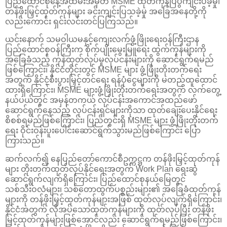
ပြည်ထောင်စုနေ့အထိမ်းအမှတ် MSME ထုတ်ကုန်ပြပွဲကျင်းပခဲ့မှု၊
တန်ဖိုးမြှင့်ထုတ်ကုန်များ ခင်းကျင်းပြသခဲ့မှု အခြေအနေတို့ကို
လည်းကောင်း ရှင်းလင်းတင်ပြကြသည်။
ယင်းနောက် သမဝါယမနှင့်ကျေးလက်ဖွံ့ဖြိုးရေးဝန်ကြီးဌာန
ပြည်ထောင်စုဝန်ကြီးက စိုက်ပျိုးမွေးမြူရေး ထွက်ကုန်များကို
အခြေခံသည့် ကုန်ထုတ်လုပ်မှုလုပ်ငန်းများကို ဆောင်ရွက်ရမည်
ဖြစ်ကြောင်း၊ နိုင်ငံတိုင်းတွင် MSME များ ဖွံ့ဖြိုးတိုးတက်ရေး
အတွက် နိုင်ငံ့စီးပွားမြှင့်တင်ရေး ရန်ပုံငွေများကို မတည်ထူထောင်
ထားရှိကြောင်း၊ MSME များဖွံ့ဖြိုးတိုးတက်ရေးအတွက် လက်တွေ့
နယ်ပယ်တွင် အမှန်တကယ် လုပ်ငန်းအကောင်အထည်ဖော်
ဆောင်ရွက်နေသည့် လုပ်ငန်းရှင်များကိုသာ ထုတ်ချေးပေးနိုင်ရေး
စိစစ်ရမည်ဖြစ်ကြောင်း၊ ပြည်တွင်းရှိ MSME များ ဖွံ့ဖြိုးတိုးတက်
ရေး ဝိုင်းဝန်းပူးပေါင်းဆောင်ရွက်သွားမည်ဖြစ်ကြောင်း ပြော
ကြားသည်။
ဆက်လက်၍ နေပြည်တော်ကောင်စီဥက္ကဋ္ဌက တန်ဖိုးမြှင့်ထုတ်ကုန်
များ တိုးတက်ထုတ်လုပ်နိုင်ရေးအတွက် Work Plan ရေးဆွဲ
ဆောင်ရွက်လျက်ရှိကြောင်း၊ ပြည်ထောင်စုနယ်မြေတွင်
သစ်သီးဝလံများ၊ သစ်တောထွက်ပစ္စည်းများ၏ အခြေခံထုတ်ကုန်
များကို တန်ဖိုးမြှင့်ထုတ်ကုန်များအဖြစ် ထုတ်လုပ်လျက်ရှိကြောင်း၊
နိုင်ငံအတွက် လိုအပ်သောထုတ်ကုန်များကို ထုတ်လုပ်ပြီး တန်ဖိုး
မြင့်ထုတ်ကုန်များဖြစ်အောင်လည်း ဆောင်ရွက်ရမည်ဖြစ်ကြောင်း၊