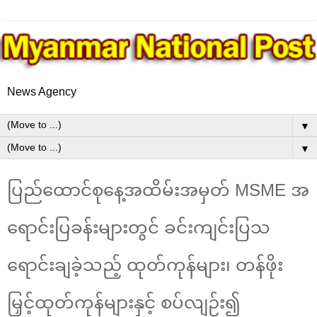
News Agency
▼
▼
ပြည်ထောင်စုနေ့အထိမ်းအမှတ် MSME အ
ရောင်းပြခန်းများတွင် ခင်းကျင်းပြသ
ရောင်းချခဲ့သည့် ထုတ်ကုန်များ၊ တန်ဖိုး
မြှင့်ထုတ်ကုန်များနှင့် စပ်လျဉ်း၍