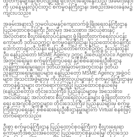
ထုတ်ကုန်များနှင့်စပ်လျဉ်း၍ ရှင်းလင်းဆွေးနွေးသည့် အခမ်းအနား
ကို ယနေ့မွန်းလွဲပိုင်းတွင် စက်မှုဝန်ကြီးဌာန၊ အစည်းအဝေးခန်းမ၌
ကျင်းပသည်။
အခမ်းအနားသို့ သမဝါယမနှင့်ကျေးလက်ဖွံ့ဖြိုးရေးဝန်ကြီးဌာန
ပြည်ထောင်စုဝန်ကြီး ဦးလှမိုး၊ အသေးစား၊ အငယ်စားနှင့်
အလတ်စား စီးပွားရေးလုပ်ငန်းများ ဖွံ့ဖြိုးတိုးတက်ရေးလုပ်ငန်း
ကော်မတီ ဒုတိယဥက္ကဋ္ဌ၊ စက်မှုဝန်ကြီးဌာန၊ ပြည်ထောင်စုဝန်ကြီး
ဒေါက်တာချာလီသန်း၊ နေပြည်တော်ကောင်စီဥက္ကဋ္ဌ ဦးသန်းထွန်း
ဦး၊ နေပြည်တော် MSME Agency ဥက္ကဋ္ဌ ဦးဇေယျာလင်း၊ Agency
အတွင်းရေးမှူး၊ စက်မှုကြီးကြပ်ရေး နှင့်စစ်ဆေးရေးဦးစီးဌာန
ညွှန်ကြားရေးမှူးချုပ်၊ ဒုတိယအမြဲတမ်းအတွင်းဝန်၊ ဒုတိယ
ညွှန်ကြားရေးမှူးချုပ်များ၊ နေပြည်တော် MSME Agency အဖွဲ့ဝင်
များ၊ အသင်းအဖွဲ့များမှ ကိုယ်စားလှယ်များနှင့် စက်မှုဝန်ကြီးဌာနမှ
တာဝန်ရှိသူများ တက်ရောက်ကြပြီး ပြည်ထောင်စုနယ်မြေ
(နေပြည်တော်)၊ တိုင်းဒေသကြီး၊ ပြည်နယ်များမှ အသေးစား၊
အငယ်စားနှင့် အလတ်စား စီးပွားရေးလုပ်ငန်းများ ဖွံ့ဖြိုးတိုးတက်
ရေး အေဂျင်စီဥက္ကဋ္ဌများ၊ တိုင်းဒေသကြီး/ ပြည်နယ်များမှ စက်မှု
ကြီးကြပ်ရေးနှင့် စစ်ဆေးရေးဦးစီးဌာနမှူးများက Virtual စနစ်ဖြင့်
တက်ရောက်သည်။
ဦးစွာ စက်မှုဝန်ကြီးဌာန ပြည်ထောင်စုဝန်ကြီးက စီးပွားရေးရာ
ကော်မတီအစည်းအဝေးတွင် ပြည်ထောင်စုနယ်မြေ/ တိုင်းဒေသ