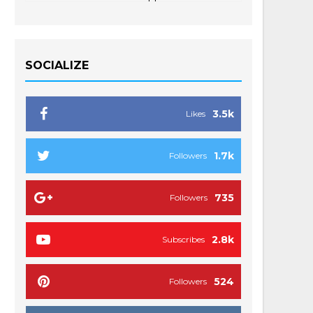
SOCIALIZE
3.5k
Likes
1.7k
Followers
735
Followers
2.8k
Subscribes
524
Followers