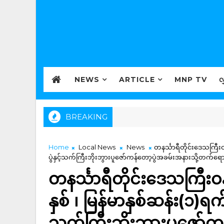
NEWS
ARTICLE
MNP TV
လ
BREAKING
Home
Local News
News
တနင်္သာရီတိုင်းဒေသကြီးဝန
ပွဲနှင့်သက်ကြီးဘိုးဘွားပူဇော်ကန်တော့ပွဲအခမ်းအနားသို့တက်ရေ
တနင်္သာရီတိုင်းဒေသကြီးဝန
နှစ် ၊ မြန်မာနှစ်ဆန်း(၁)ရက်
သက်ကြီးဘိုးဘွားပူဇော်က