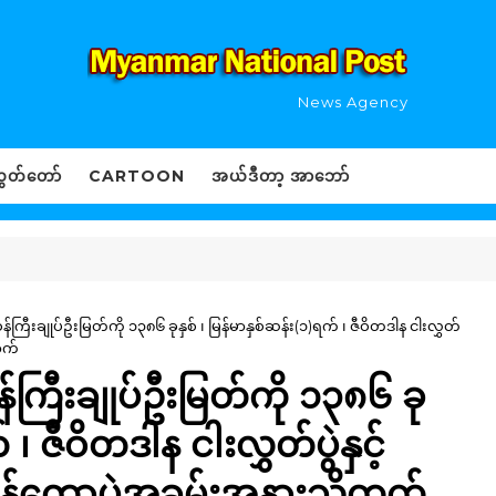
News Agency
ွှတ်တော်
CARTOON
အယ်ဒီတာ့ အာဘော်
်ကြီးချုပ်ဦးမြတ်ကို ၁၃၈၆ ခုနှစ် ၊ မြန်မာနှစ်ဆန်း(၁)ရက် ၊ ဇီဝိတဒါန ငါးလွှတ်
ာက်
်ကြီးချုပ်ဦးမြတ်ကို ၁၃၈၆ ခု
 ၊ ဇီဝိတဒါန ငါးလွှတ်ပွဲနှင့်
န်တော့ပွဲအခမ်းအနားသို့တက်