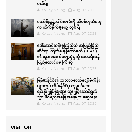
ပယ်ချ
Ko Lay Naung
Aug 07, 2026
ဆော်ဒီညွန့်ပေါင်းတပ်ကို ယီမင်ဟူသီတွေ
က တိုက်ခိုက်မှုတွေ လုပ်ပြီ
Ko Lay Naung
Aug 07, 2026
ဒေါ်အောင်ဆန်းစုကြည်ထံ အပြည်ပြည်
ဆိုင်ရာ ကြက်ခြေနီကော်မတီ (ICRC)
၏ သွားရောက်တွေ့ဆုံမှုကို အမေရိကန်
ပြည်ထောင်စုမှ ကြိုဆို
Ko Lay Naung
Aug 07, 2026
မြန်မာနိုင်ငံ၏ သဘာဝဓာတ်ငွေ့စီမံကိန်း
များတွင် ထိုင်းနိုင်ငံမှ ကုမ္ပဏီများ
ရင်းနှီးမြှုပ်နှံမှုများ တိုးမြှင့်ဆောင်ရွက်
သွားနိုင်မည့်အခြေအနေများ ဆွေးနွေး
Ko Lay Naung
Aug 07, 2026
VISITOR