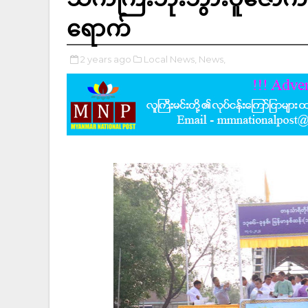
ရောက်
2 years ago
Local News,
News,