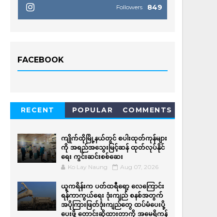
849
Followers
FACEBOOK
RECENT
POPULAR
COMMENTS
ကျိုက်ထိုမြို့နယ်တွင် စပါးထုတ်ကုန်များ
ကို အရည်အ‌သွေးမြင့်ဆန် ထုတ်လုပ်နိုင်
ရေး ကွင်းဆင်းစစ်ဆေး
Ko Lay Naung
Aug 07, 2026
ယူကရိန်းက ပတ်ထရီရော့ လေကြောင်း
ရန်ကာကွယ်ရေး ဒုံးကျည် စနစ်အတွက်
အပိုကြားဖြတ်ဒုံးကျည်တွေ ထပ်မံပေးပို့
ပေးဖို့ တောင်းဆိုထားတာကို အမေရိကန်