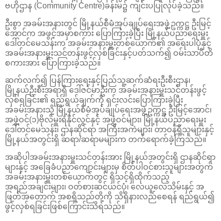
ဗဟိုဌာန (Community Centre)ခန်းမ၌ ကျင်းပပြုလုပ်ခဲ့သည်။
ဦးစွာ အခမ်းအနားတွင် မြို့နယ်စီမံအုပ်ချုပ်ရေးအဖွဲ့ဥက္ကဋ္ဌ ဦးမြင့်
အောင်က အဖွင့်အမှာစကား ပြောကြားခဲ့ပြီး မြို့နယ်ပညာရေးမှူး
ဒေါ်တင်မေသန်းက အခမ်းအနားမှူးတစ်ယောက်၏ အရေးပါပုံနှင့်
အခမ်းအနားမှူးသင်တန်းဖွင့်လှစ်ခြင်းနှင့်ပတ်သက်၍ ဝမ်းသာပီတိ
စကားအား ပြောကြားခဲ့သည်။
ဆက်လက်၍ ပြန်ကြားရေးနှင့်ပြည်သူ့ဆက်ဆံရးဦးစီးဌာန၊
မြို့နယ်ဦးစီးအရာရှိ ဒေါ်ဇင်မာဦးက အခမ်းအနားမှူးသင်တန်းဖွင့်
လှစ်ရခြင်း၏ ရည်ရွယ်ချက်ကို ရှင်းလင်းပြောကြားခဲ့ပြီး
အခမ်းအနားသို့ မြို့နယ်စီမံအုပ်ချုပ်ရေးအဖွဲ့ဥက္ကဋ္ဌ ဦးမြင့်အောင်၊
အဖွဲ့ဝင်(၁)ဗိုလ်မှူးရဲနိုင်လွင်နှင့် အဖွဲ့ဝင်များ၊ မြို့နယ်ပညာရေးမှူး
ဒေါ်တင်မေသန်း၊ ဌာနဆိုင်ရာ အကြီးအကဲများ၊ တာဝန်ရှိသူများနှင့်
မြို့နယ်အတွင်းရှိ ဆရာ/ဆရာမများက တက်ရောက်ခဲ့ကြသည်။
အဆိုပါအခမ်းအနားမှူးသင်တန်းအား မြို့နယ်အတွင်းရှိ ဌာနဆိုင်ရာ
များနှင့် အခြေခံပညာကျောင်းများမှ စိတ်ပါဝင်စားသူများအတွက်
အခမ်းအနားမှူးတစ်ယောက်တွင် ရှိသင့်ရှိထိုက်သည့်
အရည်အချင်းများ၊ ဝတ်စားဆင်ယင်ပုံ၊ လေယူလေသိမ်းနှင့် အ
ဖြတ်အတောက် အစရှိသည်တို့ကို သိရှိနားလည်စေရန် ရည်ရွယ်၍
ဖွင့်လှစ်ရခြင်းဖြစ်ကြောင်းသိရသည်။