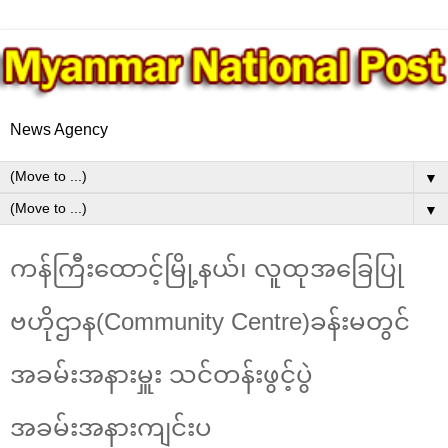
News Agency
▼
▼
ကန်ကြီးထောင့်မြို့နယ်၊ လူထုအခြေပြု
ဗဟိုဌာန(Community Centre)ခန်းမတွင်
အခမ်းအနားမှူး သင်တန်းဖွင့်ပွဲ
အခမ်းအနားကျင်းပ