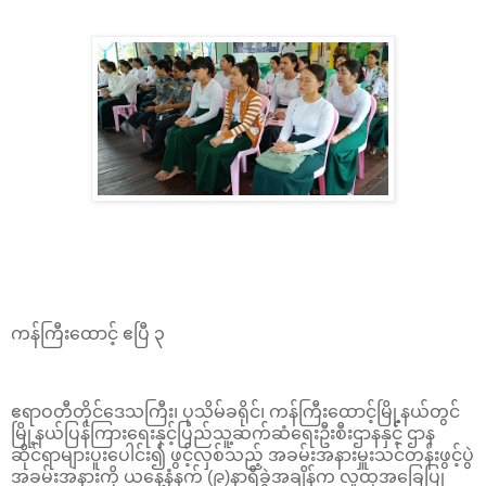
ကန်ကြီးထောင့် ဧပြီ ၃
ဧရာဝတီတိုင်ဒေသကြီး၊ ပုသိမ်ခရိုင်၊ ကန်ကြီးထောင့်မြို့နယ်တွင်
မြို့နယ်ပြန်ကြားရေးနှင့်ပြည်သူ့ဆက်ဆံရေးဦးစီးဌာနနှင့် ဌာန
ဆိုင်ရာများပူးပေါင်း၍ ဖွင့်လှစ်သည့် အခမ်းအနားမှူးသင်တန်းဖွင့်ပွဲ
အခမ်းအနားကို ယနေ့နံနက် (၉)နာရီခွဲအချိန်က လူထုအခြေပြု