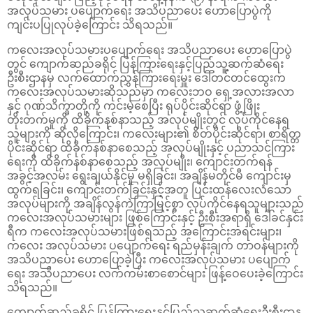
အလုပ်သမား ပပျောက်ရေး အသိပညာပေး ဟောပြောပွဲကို
ကျင်းပပြုလုပ်ခဲ့ကြောင်း သိရသည်။
ကလေးအလုပ်သမားပပျောက်ရေး အသိပညာပေး ဟောပြောပွဲ
တွင် ကျောက်ဆည်ခရိုင် ပြန်ကြားရေးနှင့်ပြည်သူ့ဆက်ဆံရေး
ဦးစီးဌာနမှ လက်ထောက်ညွှန်ကြားရေးမှူး ဒေါ်တင်တင်ထွေးက
ကလေးအလုပ်သမားဆိုသည်မှာ ကလေးဘဝ ရှေ့အလားအလာ
နှင့် ဂုဏ်သိက္ခာတို့ကို ကင်းမဲ့စေပြီး ရုပ်ပိုင်းဆိုင်ရာ ဖွံ့ဖြိုး
တိုးတက်မှုကို ထိခိုက်နစ်နာသည့် အလုပ်မျိုးတွင် လုပ်ကိုင်နေရ
သူများကို ဆိုလိုကြောင်း၊ ကလေးများ၏ စိတ်ပိုင်းဆိုင်ရာ၊ စာရိတ္တ
ပိုင်းဆိုင်ရာ ထိခိုက်နစ်နာစေသည့် အလုပ်မျိုးနှင့် ပညာသင်ကြား
ရေးကို ထိခိုက်နစ်နာစေသည့် အလုပ်မျိုး၊ ကျောင်းတက်ရန်
အခွင့်အလမ်း ရွေးချယ်နိုင်မှု မရှိခြင်း၊ အချိန်မတိုင်မီ ကျောင်းမှ
ထွက်ရခြင်း၊ ကျောင်းတက်ခြင်းနှင့်အတူ ပြင်းထန်လေးလံသော
အလုပ်များကို အချိန်လွန်ကဲကြာမြင့်စွာ လုပ်ကိုင်နေရသူများသည်
ကလေးအလုပ်သမားများ ဖြစ်ကြောင်းနှင့် ဦးစီးအရာရှိ ဒေါ်ခင်နှင်း
ရီက ကလေးအလုပ်သမားဖြစ်ရသည့် အကြောင်းအရင်းများ၊
ကလေး အလုပ်သမား ပပျောက်ရေး ရည်မှန်းချက် တာဝန်များကို
အသိပညာပေး ဟောပြောခဲ့ပြီး ကလေးအလုပ်သမား ပပျောက်
ရေး အသိပညာပေး လက်ကမ်းစာစောင်များ ဖြန့်ဝေပေးခဲ့ကြောင်း
သိရသည်။
ကျောက်ဆည်ခရိုင် ပြန်ကြားရေးနှင့်ပြည်သူ့ဆက်ဆံရေးဦးစီးဌာန