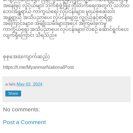
အနေဖြင့် လူငယ်များ ဘက်စုံဖွံ့ဖြိုး တိုးတက်ရေးအတွက် သဘာဝ
ဘေးအန္တရာယ် ကာကွယ်ရေး လုပ်ငန်းများ၊ မူးယစ်ဆေးဝါး
အန္တရာယ် အသိပညာပေး လုပ်ငန်းများ၊ လူငယ်နှင့်စာရိတ္တ
အကြောင်းများ၊ အမျိုးသမီးများအပေါ် အကြမ်းဖက်မှု
ကာကွယ်ရေး အသိပညာပေး လုပ်ငန်းများ၊ လစဉ် ဆောင်ရွက်ပေး
လျက်ရှိကြောင်း သိရသည်။
စုစုအေး(ကျောက်ဆည်)
https://t.me/MyanmarNationalPost
a la/s
May 02, 2024
Share
No comments:
Post a Comment