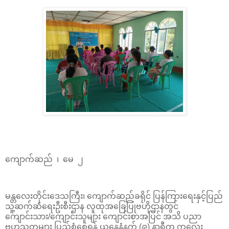
ကျောက်ဆည် ၊ မေ ၂
မန္တလေးတိုင်းဒေသကြီး၊ ကျောက်ဆည်ခရိုင် ပြန်ကြားရေးနှင့်ပြည်
သူ့ဆက်ဆံရေးဦးစီးဌာန လူထုအခြေပြုဗဟိုဌာနတွင်
ကျောင်းသား/ကျောင်းသူများ ကျောင်းစာအပြင် အသိ ပညာ
ဗဟုသုတများ ပြည့်စုံစေရန် ယနေ့နံနက် (၉) နာရီက ကလေး