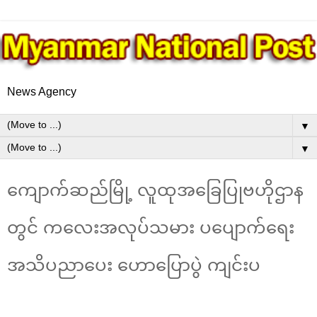
News Agency
▼
▼
ကျောက်ဆည်မြို့ လူထုအခြေပြုဗဟိုဌာန
တွင် ကလေးအလုပ်သမား ပပျောက်ရေး
အသိပညာပေး ဟောပြောပွဲ ကျင်းပ