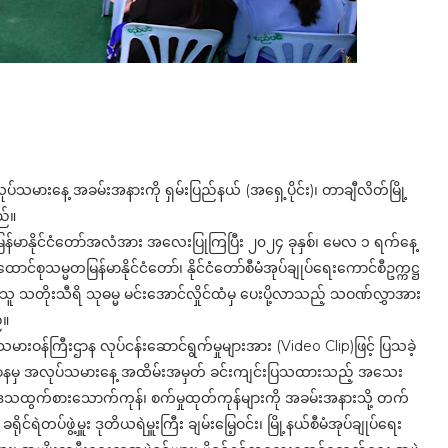
သမားနေ့ အခမ်းအနားကို ရှမ်းပြည်နယ် (အရှေ့ပိုင်း)၊ တာချီလိတ်မြို့
ည်။
မတ မြန်မာနိုင်ငံတော်အလံအား အလေးပြုကြပြီး ၂၀၂၄ ခုနှစ်၊ မေလ ၁ ရက်နေ့
ုသမ္မတမြန်မာနိုင်ငံတော်၊ နိုင်ငံတော်စီမံအုပ်ချုပ်ရေးကောင်စီဥက္ကဋ္ဌ
ည်သူ သတိုးသီရိ သုဓမ္မ မင်းအောင်လှိုင်ထံမှ ပေးပို့လာသည့် သဝဏ်လွှာအား
်။
သမားဝန်ကြီးဌာန လုပ်ငန်းဆောင်ရွက်မှုများအား (Video Clip)ဖြင့် ပြသခဲ့
းစီးဌာနမှ အလုပ်သမားနေ့ အထိမ်းအမှတ် ခင်းကျင်းပြသထားသည့် အသေး
ထွက်စားသောက်ကုန်၊ စက်မှုထုတ်ကုန်များကို အခမ်းအနားသို့ တက်
ရဲတပ်ဖွဲ့မှူး ဒုတိယရဲမှူးကြီး ချမ်းမြေ့ဝင်း၊ မြို့နယ်စီမံအုပ်ချုပ်ရေး