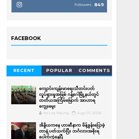
849
Followers
FACEBOOK
RECENT
POPULAR
COMMENTS
ကျောင်းကျန်းမာရေးသီတင်းပတ်
လှုပ်ရှားမှုအဖြစ် ဂန့်ဂေါမြို့နယ်တွင်
တတိယအကြိမ်မြောက် အာဟာရ
ကျွေးမွေး
Ko Lay Naung
Aug 07, 2026
အိန္ဒိယကနေ ဟာဆီနာက မိန့်ခွန်းပြောခဲ့
တာနဲ့ ပတ်သက်ပြီး ဘင်္ဂလားအစိုးရ
ပေါက်ကွဲနေပြီ