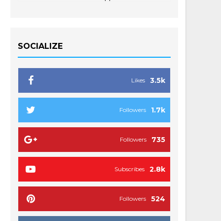
SOCIALIZE
3.5k
Likes
1.7k
Followers
735
Followers
2.8k
Subscribes
524
Followers