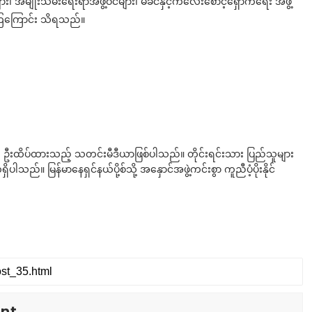
များ၊ အမျိုးသမီးရေးရာအဖွဲ့ဝင်များ၊ မိခင်နှင့်ကလေးစောင့်ရှောက်ရေး အဖွဲ့
ဲ့ကြကြောင်း သိရသည်။
ို ဦးထိပ်ထားသည့် သတင်းမီဒီယာဖြစ်ပါသည်။ တိုင်းရင်းသား ပြည်သူများ
်။ မြန်မာနေရှင်နယ်ပို့စ်သို့ အနှောင်အဖွဲ့ကင်းစွာ ကူညီပံ့ပိုးနိုင်
nt