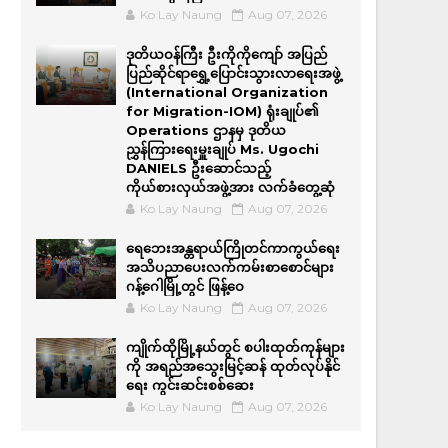
Ko Lay Naung
Aug 07, 2026
ဒုတိယဝန်ကြီး ဦးကိုကိုကျော် အပြည်
ပြည်ဆိုင်ရာရွှေ့ပြောင်းသွားလာရေးအဖွဲ့
(International Organization
for Migration-IOM) ရုံးချုပ်၏
Operations ဌာနမှ ဒုတိယ
ညွှန်ကြားရေးမှူးချုပ် Ms. Ugochi
DANIELS ဦးဆောင်သည့်
ကိုယ်စားလှယ်အဖွဲ့အား လက်ခံတွေ့ဆုံ
Ko Lay Naung
Aug 07, 2026
ရေဘေးအန္တရာယ်ကြိုတင်ကာကွယ်ရေး
အသိပညာပေးလက်ကမ်းစာစောင်များ
ဂန့်ဂေါမြို့တွင် ဖြန့်ဝေ
Ko Lay Naung
Aug 07, 2026
ကျိုက်ထိုမြို့နယ်တွင် စပါးထုတ်ကုန်များ
ကို အရည်အ‌သွေးမြင့်ဆန် ထုတ်လုပ်နိုင်
ရေး ကွင်းဆင်းစစ်ဆေး
Ko Lay Naung
Aug 07, 2026