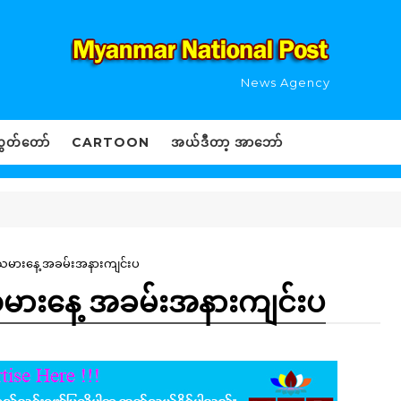
News Agency
ွှတ်တော်
CARTOON
အယ်ဒီတာ့ အာဘော်
်သမားနေ့ အခမ်းအနားကျင်းပ
သမားနေ့ အခမ်းအနားကျင်းပ