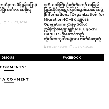
ဆီနာက မိန့်ခွန်းပြောခဲ့
ဒုတိယဝန်ကြီး ဦးကိုကိုကျော် အပြည်
ပြီး ဘင်္ဂလားအစိုးရ
ပြည်ဆိုင်ရာရွှေ့ပြောင်းသွားလာရေးအဖွဲ့
(International Organization for
Migration-IOM) ရုံးချုပ်၏
g
Aug 07, 2026
Operations ဌာနမှ ဒုတိယ
ညွှန်ကြားရေးမှူးချုပ် Ms. Ugochi
DANIELS ဦးဆောင်သည့်
ကိုယ်စားလှယ်အဖွဲ့အား လက်ခံတွေ့ဆုံ
Ko Lay Naung
Aug 07, 2026
DISQUS
FACEBOOK
 COMMENTS:
T A COMMENT