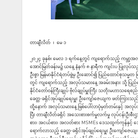
တာချီလိတ် ၊ မေ ၁
၂၀၂၄ ခုနှစ်၊ မေလ ၁ ရက်နေ့တွင် ကျရောက်သည့် ကမ္ဘာ့အလုပ်
အောင်မြတ်ခန်းမ၌ ယနေ့ နံနက် ၈ နာရီက ကျင်းပ ပြုလုပ်သ
ဦးစွာ မြန်မာနိုင်ငံရဲတပ်ဖွဲ့မှ ဦးဆောင်၍ ပြည်ထောင်စုသမ္
တွင် ကျရောက်သည့် အလုပ်သမားနေ့ အခမ်းအနား သို့ ပြည်ထောင်စ
နိုင်ငံတော်ဝန်ကြီးချုပ် ဗိုလ်ချုပ်မှူးကြီး သတိုးမဟာသရေစ
ခေတ္တ-ခရိုင်အုပ်ချုပ်ရေးမှူး ဦးကျော်ဇေယျက ဖတ်ကြားသည
ထို့နောက် အလုပ်သမားနေ့ ဖြစ်ပေါ်လာပုံမှတ်တမ်းနှင့် အလုပ်
ပြီး တာချီလိတ်ခရိုင် အသေးစားစက်မှုလက်မှု လုပ်ငန်းဦ
စား၊ အငယ်စား၊ အလတ်စား MSMEs ဒေသထွက်ကုန်နှင့် ဒေသ
ရောက်လာသည့် ခေတ္တ-ခရိုင်အုပ်ချုပ်ရေးမှူး ဦးကျော်ဇေယျ၊ ခရိုင်