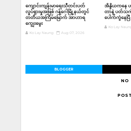
ကျောင်းကျန်းမာရေးသီတင်းပတ်
အိန္ဒိယကနေ ဟာ
လှုပ်ရှားမှုအဖြစ် ဂန့်ဂေါမြို့နယ်တွင်
တာနဲ့ ပတ်သက်
တတိယအကြိမ်မြောက် အာဟာရ
ပေါက်ကွဲနေပြီ
ကျွေးမွေး
Ko Lay Naun
Ko Lay Naung
Aug 07, 2026
BLOGGER
NO
POS