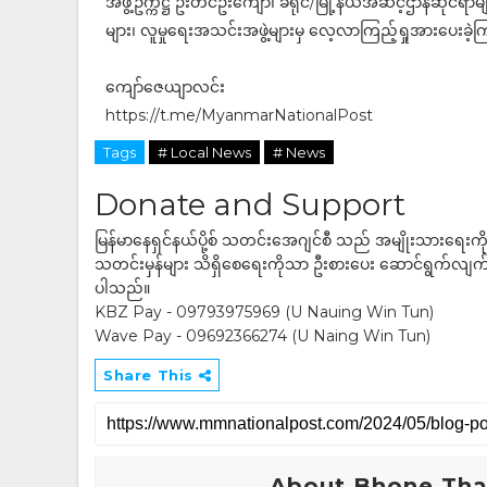
အဖွဲ့ဥက္ကဋ္ဌ ဦးတင်ဦးကျော်၊ ခရိုင်/မြို့နယ်အဆင့်ဌာနဆိုင်ရာ
များ၊ လူမှုရေးအသင်းအဖွဲ့များမှ လေ့လာကြည့်ရှုအားပေးခ
ကျော်ဇေယျာလင်း
https://t.me/MyanmarNationalPost
Tags
# Local News
# News
Donate and Support
မြန်မာနေရှင်နယ်ပို့စ် သတင်းအေဂျင်စီ သည် အမျိုးသားရေးက
သတင်းမှန်များ သိရှိစေရေးကိုသာ ဦးစားပေး ဆောင်ရွက်လျက်ရှိပါသည
ပါသည်။
KBZ Pay - 09793975969 (U Nauing Win Tun)
Wave Pay - 09692366274 (U Naing Win Tun)
Share This
About Bhone Tha