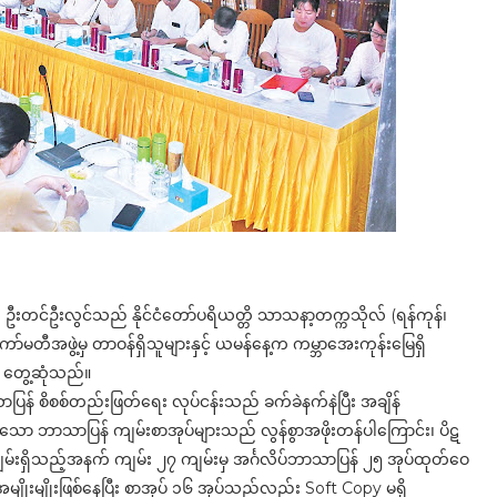
 ဦးတင်ဦးလွင်သည် နိုင်ငံတော်ပရိယတ္တိ သာသနာ့တက္ကသိုလ် (ရန်ကုန်၊
တီအဖွဲ့မှ တာဝန်ရှိသူများနှင့် ယမန်နေ့က ကမ္ဘာအေးကုန်းမြေရှိ
တွေ့ဆုံသည်။
သာပြန် စိစစ်တည်းဖြတ်ရေး လုပ်ငန်းသည် ခက်ခဲနက်နဲပြီး အချိန်
ော ဘာသာပြန် ကျမ်းစာအုပ်များသည် လွန်စွာအဖိုးတန်ပါကြောင်း၊ ပိဋ
၃ ကျမ်းရှိသည့်အနက် ကျမ်း ၂၇ ကျမ်းမှ အင်္ဂလိပ်ဘာသာပြန် ၂၅ အုပ်ထုတ်ဝေ
ိုးမျိုးဖြစ်နေပြီး စာအုပ် ၁၆ အုပ်သည်လည်း Soft Copy မရှိ