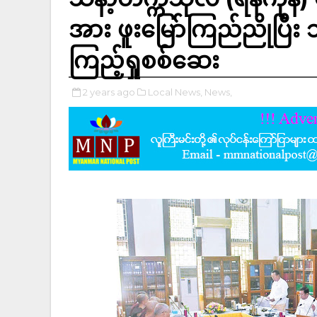
အား ဖူးမြော်ကြည်ညိုပ
ကြည့်ရှုစစ်ဆေး
2 years ago
Local News,
News,