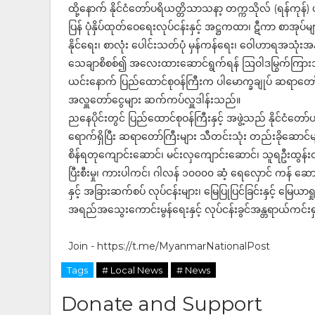
ထို့နောက် နိုင်ငံတော်ပရိယတ္တိသာသနာ့ တက္ကသိုလ် (ရန်ကု
ပြန် ပုံနှိပ်ထုတ်ဝေရေးလုပ်ငန်းနှင့် အဋ္ဌကထာ၊ ဋီကာ စာအုပ
နိုင်ရေး၊ စာလုံး ပေါင်းသတ်ပုံ မှန်ကန်ရေး၊ ဝေါဟာရအသုံးအန
သေချာစိစစ်၍ အလေးထားဆောင်ရွက်ရန် ဩဝါဒမြွက်ကြာ
ယင်းနောက် ပြည်ထောင်စုဝန်ကြီးက ပါမောက္ခချုပ် ဆရာတော်ကြ
အလှူတော်ငွေများ ဆက်ကပ်လှူဒါန်းသည်။
ညနေပိုင်းတွင် ပြည်ထောင်စုဝန်ကြီးနှင့် အဖွဲ့သည် နိုင်ငံတေ
ရောက်ရှိပြီး ဆရာတော်ကြီးများ သီတင်းသုံး တည်းခိုဆောင်
စိန်ရတုကျောင်းဆောင်၊ မင်းလှကျောင်းဆောင်၊ သူရဦးထွန်း
ပြီးစီးမှု၊ ကားပါကင်၊ ဂါလန် ၁၀၀၀၀ ဆံ့ ရေလှောင် ကန် ဆောင်ရွ
နှင့် အခြားဆက်စပ် လုပ်ငန်းများ၊ မြေပြုပြင်ခြင်းနှင့် မြေယာ
အရည်အသွေးကောင်းမွန်ရေးနှင့် လုပ်ငန်းခွင်အန္တရာယ်ကင်းရ
Join - https://t.me/MyanmarNationalPost
Tags
# Local News
# News
Donate and Support