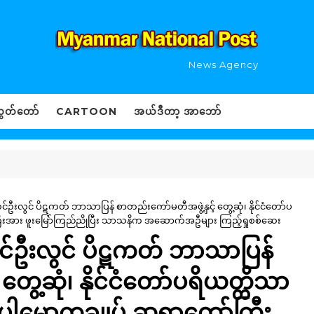
News Agency
ွှတ်တော်
CARTOON
အယ်ဒီတာ့ အာဘော်
်ဦးလွင် ပိဋကတ် ဘာသာပြန် စာတည်းကော်မတီအဖွဲ့နှင့် တွေ့ဆုံ၊ နိုင်ငံတော်ပ
ကြီးအား ဖူးမြော်ကြည်ညိုပြီး သာသနိက အဆောက်အဦများ ကြည့်ရှုစစ်ဆေး
တင်ဦးလွင် ပိဋကတ် ဘာသာပြန်
တွေ့ဆုံ၊ နိုင်ငံတော်ပရိယတ္တိသာ
 ပါမောက္ခချုပ် ဆရာတော်ကြီး