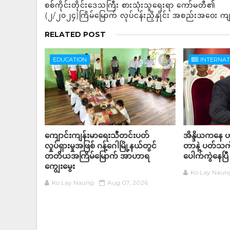
စစ်ကိုင်းတိုင်းဒေသကြီး စားသုံးသူရေးရာ ကော်မတီ၏
(၂/၂၀၂၄)ကြိမ်မြောက် လုပ်ငန်းညှိနှိုင်း အစည်းအဝေး ကျ
RELATED POST
EDUCATION
INTERNA
ကျောင်းကျန်းမာရေးသီတင်းပတ်
အိန္ဒိယကနေ ဟာ
လှုပ်ရှားမှုအဖြစ် ဂန့်ဂေါမြို့နယ်တွင်
တာနဲ့ ပတ်သက်
တတိယအကြိမ်မြောက် အာဟာရ
ပေါက်ကွဲနေပြီ
ကျွေးမွေး
Ko Lay Naun
Ko Lay Naung
Aug 07, 2026