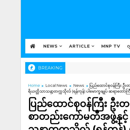
NEWS
ARTICLE
MNP TV
လ
BREAKING
Home
Local News
News
ပြည်ထောင်စုဝန်ကြီး ဦးတင
ရိယတ္တိသာသနာ့တက္ကသိုလ် (ရန်ကုန်) ပါမောက္ခချုပ် ဆရာတော်
ပြည်ထောင်စုဝန်ကြီး ဦး
စာတည်းကော်မတီအဖွဲ့နှင့် 
သနာ့တက္ကသိုလ် (ရန်ကုန်)