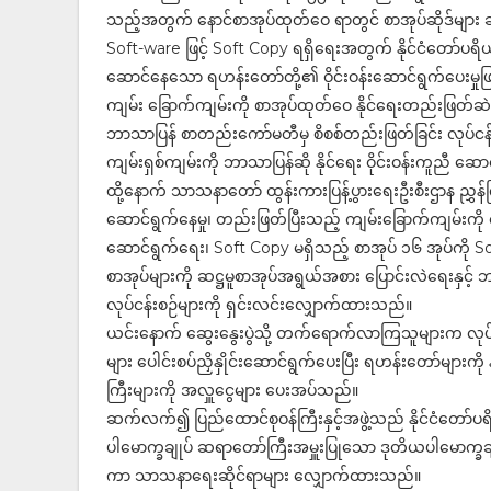
သည့်အတွက် နောင်စာအုပ်ထုတ်ဝေ ရာတွင် စာအုပ်ဆိုဒ်များ ဆ
Soft-ware ဖြင့် Soft Copy ရရှိရေးအတွက် နိုင်ငံတော်ပရိ
ဆောင်နေသော ရဟန်းတော်တို့၏ ဝိုင်းဝန်းဆောင်ရွက်ပေးမှုဖြင
ကျမ်း ခြောက်ကျမ်းကို စာအုပ်ထုတ်ဝေ နိုင်ရေးတည်းဖြတ်ဆဲ က
ဘာသာပြန် စာတည်းကော်မတီမှ စိစစ်တည်းဖြတ်ခြင်း လုပ်ငန်
ကျမ်းရှစ်ကျမ်းကို ဘာသာပြန်ဆို နိုင်ရေး ဝိုင်းဝန်းကူညီ
ထို့နောက် သာသနာတော် ထွန်းကားပြန့်ပွားရေးဦးစီးဌာန ညွှန်က
ဆောင်ရွက်နေမှု၊ တည်းဖြတ်ပြီးသည့် ကျမ်းခြောက်ကျမ်းကို 
ဆောင်ရွက်ရေး၊ Soft Copy မရှိသည့် စာအုပ် ၁၆ အုပ်ကို 
စာအုပ်များကို ဆဋ္ဌမူစာအုပ်အရွယ်အစား ပြောင်းလဲရေးနှင့
လုပ်ငန်းစဉ်များကို ရှင်းလင်းလျှောက်ထားသည်။
ယင်းနောက် ဆွေးနွေးပွဲသို့ တက်ရောက်လာကြသူများက လုပ်
များ ပေါင်းစပ်ညှိနှိုင်းဆောင်ရွက်ပေးပြီး ရဟန်းတော်မျ
ကြီးများကို အလှူငွေများ ပေးအပ်သည်။
ဆက်လက်၍ ပြည်ထောင်စုဝန်ကြီးနှင့်အဖွဲ့သည် နိုင်ငံတော်ပရိယ
ပါမောက္ခချုပ် ဆရာတော်ကြီးအမှူးပြုသော ဒုတိယပါမောက္ခချုပ
ကာ သာသနာရေးဆိုင်ရာများ လျှောက်ထားသည်။