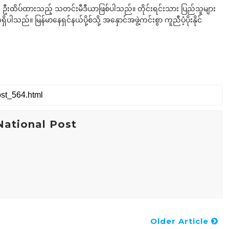
ို ဦးထိပ်ထားသည့် သတင်းမီဒီယာဖြစ်ပါသည်။ တိုင်းရင်းသား ပြည်သူများ
်။ မြန်မာနေရှင်နယ်ပို့စ်သို့ အနှောင်အဖွဲ့ကင်းစွာ ကူညီပံ့ပိုးနိုင်
ational Post
Older Article