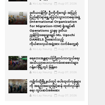
Ko Lay Naung
Aug 07, 2026
ဒုတိယဝန်ကြီး ဦးကိုကိုကျော် အပြည်
ပြည်ဆိုင်ရာရွှေ့ပြောင်းသွားလာရေးအဖွဲ့
(International Organization
for Migration-IOM) ရုံးချုပ်၏
Operations ဌာနမှ ဒုတိယ
ညွှန်ကြားရေးမှူးချုပ် Ms. Ugochi
DANIELS ဦးဆောင်သည့်
ကိုယ်စားလှယ်အဖွဲ့အား လက်ခံတွေ့ဆုံ
Ko Lay Naung
Aug 07, 2026
ရေဘေးအန္တရာယ်ကြိုတင်ကာကွယ်ရေး
အသိပညာပေးလက်ကမ်းစာစောင်များ
ဂန့်ဂေါမြို့တွင် ဖြန့်ဝေ
Ko Lay Naung
Aug 07, 2026
ကျိုက်ထိုမြို့နယ်တွင် စပါးထုတ်ကုန်များ
ကို အရည်အ‌သွေးမြင့်ဆန် ထုတ်လုပ်နိုင်
ရေး ကွင်းဆင်းစစ်ဆေး
Ko Lay Naung
Aug 07, 2026