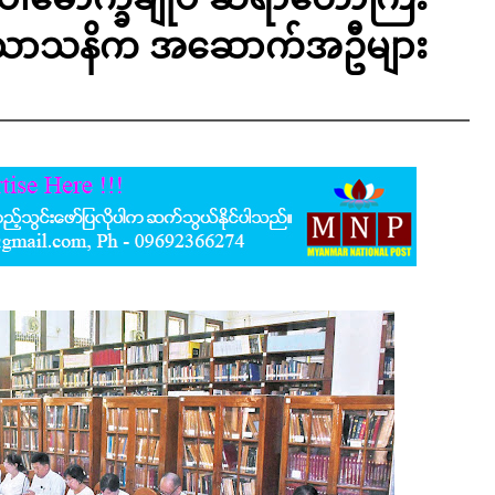
ြီး သာသနိက အဆောက်အဦများ