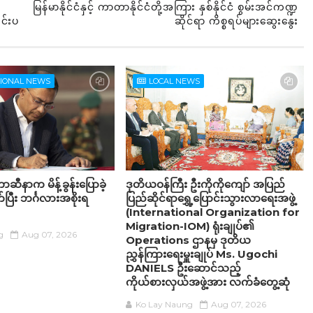
မြန်မာနိုင်ငံနှင့် ကာတာနိုင်ငံတို့အကြား နှစ်နိုင်ငံ စွမ်းအင်ကဏ္ဍ
င်းပ
ဆိုင်ရာ ကိစ္စရပ်များဆွေးနွေး
TIONAL NEWS
LOCAL NEWS
ဆီနာက မိန့်ခွန်းပြောခဲ့
ဒုတိယဝန်ကြီး ဦးကိုကိုကျော် အပြည်
ပြီး ဘင်္ဂလားအစိုးရ
ပြည်ဆိုင်ရာရွှေ့ပြောင်းသွားလာရေးအဖွဲ့
(International Organization for
Migration-IOM) ရုံးချုပ်၏
g
Aug 07, 2026
Operations ဌာနမှ ဒုတိယ
ညွှန်ကြားရေးမှူးချုပ် Ms. Ugochi
DANIELS ဦးဆောင်သည့်
ကိုယ်စားလှယ်အဖွဲ့အား လက်ခံတွေ့ဆုံ
Ko Lay Naung
Aug 07, 2026