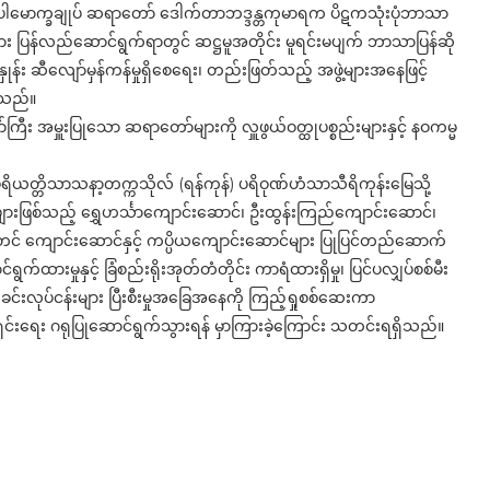
န်) ပါမောက္ခချုပ် ဆရာတော် ဒေါက်တာဘဒ္ဒန္တကုမာရက ပိဋကသုံးပုံဘာသာ
်များ ပြန်လည်ဆောင်ရွက်ရာတွင် ဆဋ္ဌမူအတိုင်း မူရင်းမပျက် ဘာသာပြန်ဆို
ှုန်း ဆီလျော်မှန်ကန်မှုရှိစေရေး၊ တည်းဖြတ်သည့် အဖွဲ့များအနေဖြင့်
းသည်။
ီး အမှူးပြုသော ဆရာတော်များကို လှူဖွယ်ဝတ္ထုပစ္စည်းများနှင့် နဝကမ္မ
ာ်ပရိယတ္တိသာသနာ့တက္ကသိုလ် (ရန်ကုန်) ပရိဝုဏ်ဟံသာသီရိကုန်းမြေသို့
များဖြစ်သည့် ရွှေဟင်္သာကျောင်းဆောင်၊ ဦးထွန်းကြည်ကျောင်းဆောင်၊
တင် ကျောင်းဆောင်နှင့် ကပ္ပိယကျောင်းဆောင်များ ပြုပြင်တည်ဆောက်
က်ထားမှုနှင့် ခြံစည်းရိုးအုတ်တံတိုင်း ကာရံထားရှိမှု၊ ပြင်ပလျှပ်စစ်မီး
ရှုခင်းလုပ်ငန်းများ ပြီးစီးမှုအခြေအနေကို ကြည့်ရှုစစ်ဆေးကာ
ှင်းရေး ဂရုပြုဆောင်ရွက်သွားရန် မှာကြားခဲ့ကြောင်း သတင်းရရှိသည်။