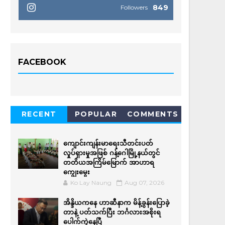
849
Followers
FACEBOOK
RECENT
POPULAR
COMMENTS
ကျောင်းကျန်းမာရေးသီတင်းပတ်
လှုပ်ရှားမှုအဖြစ် ဂန့်ဂေါမြို့နယ်တွင်
တတိယအကြိမ်မြောက် အာဟာရ
ကျွေးမွေး
Ko Lay Naung
Aug 07, 2026
အိန္ဒိယကနေ ဟာဆီနာက မိန့်ခွန်းပြောခဲ့
တာနဲ့ ပတ်သက်ပြီး ဘင်္ဂလားအစိုးရ
ပေါက်ကွဲနေပြီ