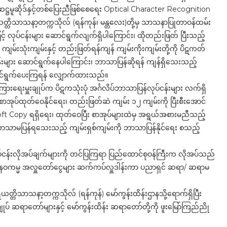
ဋ္ဌမူဆိုဒ်နှင့်တစ်ပြေးညီဖြစ်စေရေး Optical Character Recognition
ယတ္တိသာသနာ့တက္ကသိုလ် (ရန်ကုန်၊ မန္တလေး)တို့မှ သာသနာပြုတာဝန်ထမ်း
့် လုပ်ငန်းများ ဆောင်ရွက်လျက်ရှိပါကြောင်း၊ ထိုတည်းဖြတ် ပြီးသည့်
ျမ်းသုံးကျမ်းနှင့် တည်းဖြတ်ရန်ကျန် ကျမ်းကိုးကျမ်းတို့ကို ပိဋကတ်
းများ ဆောင်ရွက်နေပါကြောင်း၊ ဘာသာပြန်ဆိုရန် ကျန်ရှိသေးသည့်
 ဆောင်ရွက်ပေးကြရန် လျှောက်ထားသည်။
ြားရေးမှူးချုပ်က ပိဋကသုံးပုံ အင်္ဂလိပ်ဘာသာပြန်လုပ်ငန်းများ လက်ရှိ
စာအုပ်ထုတ်ဝေနိုင်ရေး၊ တည်းဖြတ်ဆဲ ကျမ်း ၁၂ ကျမ်းကို ပြီးစီးအောင်
Soft Copy ရရှိရေး၊ ထုတ်ဝေပြီး စာအုပ်များထဲမှ အရွယ်အစားမညီသည့်
် ဘာသာမပြန်ရသေးသည့် ကျမ်းရှစ်ကျမ်းကို ဘာသာပြန်နိုင်ရေး စသည့်
ငန်းလိုအပ်ချက်များကို တင်ပြကြရာ ပြည်ထောင်စုဝန်ကြီးက လိုအပ်သည်
ားကို နဝကမ္မ အလှူတော်ငွေများ ဆက်ကပ်လှူဒါန်းကာ ပညာရှင် ဆရာ/ ဆရာမ
တ္တိသာသနာ့တက္ကသိုလ် (ရန်ကုန်) မော်ကွန်းထိန်းဌာနသို့ရောက်ရှိပြီး
် ဆရာတော်များနှင့် မော်ကွန်းထိန်း ဆရာတော်တို့ကို ဖူးမြော်ကြည်ညို