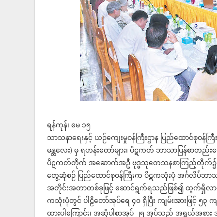
ရန်ကုန်၊ မေ ၁၅
သာသနာရေးနှင့် ယဉ်ကျေးမှုဝန်ကြီးဌာန ပြည်ထောင်စုဝန်ကြီး
မန္တလေး) မှ ရဟန်းတော်များ၊ ပိဋကတ် ဘာသာပြန်စာတည်းကော်မ
ပိဋကတ်တိုက် အဆောက်အဦ ဗုဒ္ဓသုတေသနစာကြည့်တိုက်၌ 
တွေ့ဆုံစဉ် ပြည်ထောင်စုဝန်ကြီးက ပိဋကသုံးပုံ အင်္ဂလိပ်ဘာ
အတိုင်းအတာတစ်ခုဖြင့် ဆောင်ရွက်ရသည်ဖြစ်၍ ထွက်ရှိလာသ
ကသုံးပုံတွင် ပါဠိတော်အုပ်ရေ ၄၀ ရှိပြီး ကျမ်းအားဖြင့် ၅
ထားပါကြောင်း၊ အဆိုပါစာအုပ် ၂၅ အုပ်သည် အရွယ်အစား အမျ