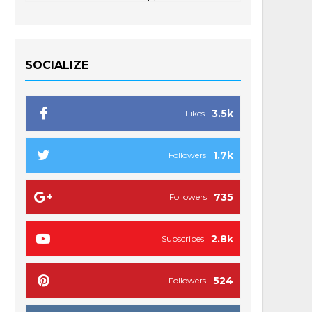
SOCIALIZE
3.5k
Likes
1.7k
Followers
735
Followers
2.8k
Subscribes
524
Followers