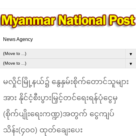
News Agency
▼
▼
မလှိုင်မြို့နယ်၌ နွေနှမ်းစိုက်တောင်သူများ
အား နိုင်ငံ့စီးပွားမြှင့်တင်ရေးရန်ပုံငွေမှ
(စိုက်ပျိုးရေးကဏ္ဍ)အတွက် ငွေကျပ်
သိန်း(၄၀၀) ထုတ်ချေးပေး