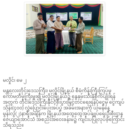
မလှိုင်၊ မေ ၂
မန္တလေးတိုင်းဒေသကြီး၊ မလှိုင်မြို့နယ် စီမံကိန်းကြီးကြပ်မှု
ကော်မတီမှကြီးမှူး၍ မလှိုင်မြို့နယ်၌ နွေနှမ်းသီးနှံစိုက်ပျိုးရန်
အတွက် တိုင်းဒေသကြီးနိုင်ငံ့စီးပွားမြှင့်တင်ရေးရန်ပုံငွေမှ ငွေကျပ်
သိန်း(၄၀၀) လွှဲပြောင်းပေးအပ်ပွဲ အခမ်းအနားကို ယမန်နေ့
မွန်းလွဲ(၂)နာရီအချိန်က မြို့နယ်အထွေထွေအုပ်ချုပ်ရေးဦးစီးဌာန
ဇေယျာအောင်သံ အစည်းအဝေးခန်းမ၌ ကျင်းပပြုလုပ်ခဲ့ကြောင်း
သိရသည်။