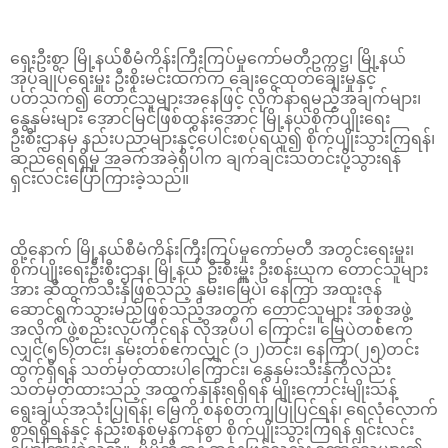
ရှေးဦးစွာ မြို့နယ်စီမံကိန်းကြီးကြပ်မှုကော်မတီဥက္ကဋ္ဌ၊ မြို့နယ်
အုပ်ချုပ်ရေးမှူး ဦးစိုးမင်းထက်က ချေးငွေထုတ်ချေးမှုနှင့်
ပတ်သက်၍ တောင်သူများအနေဖြင့် လိုက်နာရမည့်အချက်များ၊
နွေနှမ်းများ အောင်မြင်ဖြစ်ထွန်းအောင် မြို့နယ်စိုက်ပျိုးရေး
ဦးစီးဌာနမှ နည်းပညာများနှင့်ပေါင်းစပ်ရယူ၍ စိုက်ပျိုးသွားကြရန်၊
ဆည်ရေရရှိမှု အခက်အခဲရှိပါက ချက်ချင်းသတင်းပို့သွားရန်
ရှင်းလင်းပြောကြားခဲ့သည်။
ထို့နောက် မြို့နယ်စီမံကိန်းကြီးကြပ်မှုကော်မတီ အတွင်းရေးမှူး၊
စိုက်ပျိုးရေးဦးစီးဌာန၊ မြို့နယ် ဦးစီးမှူး ဦးစန်းယုက တောင်သူများ
အား ဆီထွက်သီးနှံဖြစ်သည့် နှမ်း၊မြေပဲ၊ နေကြာ အထူးဇုန်
ဆောင်ရွက်သွားမည်ဖြစ်သည့်အတွက် တောင်သူများ အစုအဖွဲ့
အလိုက် ဖွဲ့စည်းလုပ်ကိုင်ရန် လိုအပ်ပါ ကြောင်း၊ မြေပဲတစ်ဧက
လျှင်(၅၆)တင်း၊ နှမ်းတစ်ဧကလျှင် (၁၂)တင်း၊ နေကြာ(၂၅)တင်း
ထွက်ရှိရန် သတ်မှတ်ထားပါကြောင်း၊ နွေနှမ်းသီးနှံကိုလည်း
သတ်မှတ်ထားသည့် အထွက်နှုန်းရရှိရန် မျိုးကောင်းမျိုးသန့်
ရွေးချယ်အသုံးပြုရန်၊ မြေကို စနစ်တကျပြုပြင်ရန်၊ ရေလုံလောက်
စွာရရှိရန်နှင့် နည်းစနစ်မှန်ကန်စွာ စိုက်ပျိုးသွားကြရန် ရှင်းလင်း