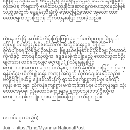
ပြောကြားခဲ့သည်။ မိမိတို့ဌာန အနေဖြင့်လည်း တောင်သူများ၏
လိုအပ်ချက်များကို ပေါင်းစပ်ညှိနှိုင်းဆောင်ရွက်ပေးသွားမည်ဖြစ်
သည့်အတွက် နွေနှမ်းသီးနှံကို အောင်မြင်အောင် အလေး ထား
ဆောင်ရွက်သွားကြရန် တိုက်တွန်းပြောကြားခဲ့သည်။
ထို့နောက် မြို့နယ်စီမံကိန်းကြီးကြပ်မှုကော်မတီဥက္ကဋ္ဌ၊ မြို့နယ်
အုပ်ချုပ်ရေးမှူး ဦးစိုးမင်းထက်၊ အတွင်းရေးမှူး၊ မြို့နယ်
စိုက်ပျိုးရေးဦးစီးမှူး ဦးစန်းယု၊ မြို့နယ်မြေစာရင်းဦးစီးမှူး ဦးအောင်
ကိုကိုနှင့် တာဝန်ရှိသူတို့က နွေနှမ်းစိုက်ပျိုးမည့် တောင်သူတစ်ဦး
ချင်းအား တစ်ဧကလျှင် ငွေကျပ်(၂)သိန်းနှုန်းဖြင့်
ဧက(၂၀၀)အတွက် ငွေကျပ်သိန်း(၄၀၀)ကို နိုင်ငံ့စီးပွားမြှင့်တင်ရေး
ရန်ပုံငွေမှ (စိုက်ပျိုးရေး ကဏ္ဍ) အတွက် ထုတ်ချေးပေးခဲ့သည်။
မလှိုင်မြို့နယ်၌ နွေနှမ်းသီးနှံကို ရွာသစ်ကျေးရွာအုပ်စု၊ မန်ကျီး
ကုန်း ကျေးရွာ၊ ညံကန်ကျေးရွာ၊ ဖက်ကုန်းအုပ်စု၊ ဖက်ကုန်းရွာ၊ သုံး
တောင်အုပ်စု၊ သုံးတောင်ကျေးရွာမှ တောင်သူ(၁၁၁)ဦးတို့က
ဧက(၂၀၀) စိုက်ပျိုးသွားမည်ဖြစ်ကြောင်း သိရသည်။
အောင်ဌေး (မလှိုင်)
Join - https://t.me/MyanmarNationalPost