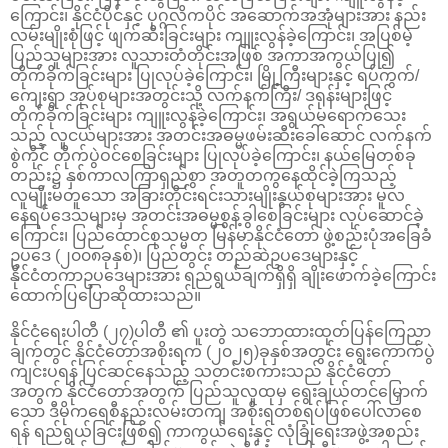
ကြောင်း၊ နိုင်ငံပိုင်နှင့် ပုဂ္ဂလိကပိုင် အဆောက်အအုံများအား နည်း
လမ်းမျိုးစုံဖြင့် ဖျက်ဆီးခြင်းများ ကျူးလွန်ခဲ့ကြောင်း၊ အပြစ်မဲ့
ပြည်သူများအား လူသားတံတိုင်းအဖြစ် အကာအကွယ်ပြု၍
တိုက်ခိုက်ခြင်းများ ပြုလုပ်ခဲ့ကြောင်း၊ မြို့ကြီးများနှင့် ရပ်ကွက်/
ကျေးရွာ အုပ်စုများအတွင်းသို့ လက်နက်ကြီး/ ဒရုန်းများဖြင့်
တိုက်ခိုက်ခြင်းများ ကျူးလွန်ခဲ့ကြောင်း၊ အရွယ်မရောက်သေး
သည့် လူငယ်များအား အတင်းအဓမ္မဖမ်းဆီးခေါ်ဆောင် လက်နက်
စွဲကိုင် တိုက်ပွဲဝင်စေခြင်းများ ပြုလုပ်ခဲ့ကြောင်း၊ နယ်မြေတစ်ခု
တည်း၌ နှစ်ကာလကြာရှည်စွာ အတူတကွနေထိုင်ခဲ့ကြသည့်
လူမျိုးမတူသော အခြားတိုင်းရင်းသားမျိုးနွယ်စုများအား မူလ
နေရပ်ဒေသများမှ အတင်းအဓမ္မစွန့်ခွါစေခြင်းများ လုပ်ဆောင်ခဲ့
ကြောင်း၊ ပြည်ထောင်စုသမ္မတ မြန်မာနိုင်ငံတော် ဖွဲ့စည်းပုံအခြေခံ
ဥပဒေ (၂၀၀၈ခုနှစ်)၊ ပြည်တွင်း တည်ဆဲဥပဒေများနှင့်
နိုင်ငံတကာဥပဒေများအား ရည်ရွယ်ချက်ရှိရှိ ချိုးဖောက်ခဲ့ကြောင်း
ထောက်ပြပြောဆိုထားသည်။
နိုင်ငံရေးပါတီ (၂၇)ပါတီ ၏ ပူးတွဲ သဘောထားထုတ်ပြန်ကြေညာ
ချက်တွင် နိုင်ငံတော်အစိုးရက (၂၀၂၅)ခုနှစ်အတွင်း ရွေးကောက်ပွဲ
ကျင်းပရန် ပြင်ဆင်နေသည့် သတင်းစကားသည် နိုင်ငံတော်
အတွက် နိုင်ငံတော်အတွက် ပြည်သူလူထုမှ ရွေးချယ်တင်မြှောက်
သော ဒီမိုကရေစီနည်းလမ်းတကျ အစိုးရတစ်ရပ်ဖြစ်ပေါ်လာစေ
ရန် ရည်ရွယ်ခြင်းဖြစ်၍ ကာကွယ်ရေးနှင့် လုံခြုံရေးအဖွဲ့အစည်း