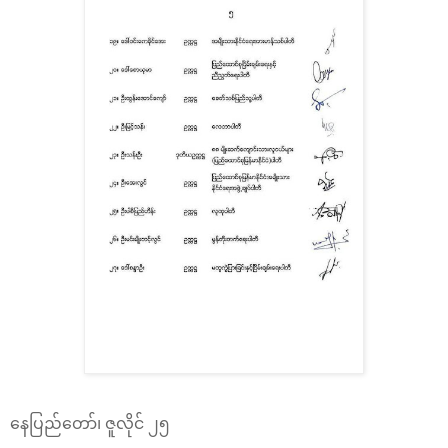
နေပြည်တော်၊ ဇူလိုင် ၂၅