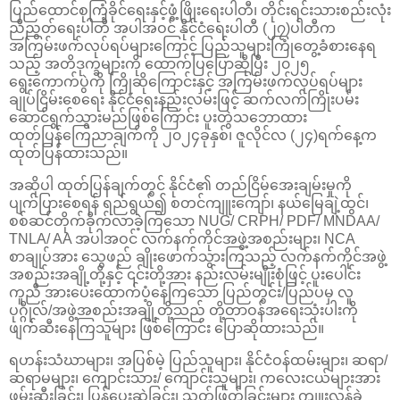
ပြည်ထောင်စုကြံ့ခိုင်ရေးနှင့်ဖွံ့ဖြိုးရေးပါတီ၊ တိုင်းရင်းသားစည်းလုံး
ညီညွတ်ရေးပါတီ အပါအဝင် နိုင်ငံရေးပါတီ (၂၇)ပါတီက
အကြမ်းဖက်လုပ်ရပ်များကြောင့် ပြည်သူများကြုံတွေ့ခံစားနေရ
သည့် အတိဒုက္ခများကို ထောက်ပြပြောဆိုပြီး ၂၀၂၅
ရွေးကောက်ပွဲကို ကြိုဆိုကြောင်းနှင့် အကြမ်းဖက်လုပ်ရပ်များ
ချုပ်ငြိမ်းစေရေး နိုင်ငံရေးနည်းလမ်းဖြင့် ဆက်လက်ကြိုးပမ်း
ဆောင်ရွက်သွားမည်ဖြစ်ကြောင်း ပူးတွဲသဘောထား
ထုတ်ပြန်ကြေညာချက်ကို ၂၀၂၄ခုနှစ်၊ ဇူလိုင်လ (၂၄)ရက်နေ့က
ထုတ်ပြန်ထားသည်။
အဆိုပါ ထုတ်ပြန်ချက်တွင် နိုင်ငံ၏ တည်ငြိမ်အေးချမ်းမှုကို
ပျက်ပြားစေရန် ရည်ရွယ်၍ စတင်ကျူးကျော်၊ နယ်မြေချဲ့ထွင်၊
စစ်ဆင်တိုက်ခိုက်လာခဲ့ကြသော NUG/ CRPH/ PDF/ MNDAA/
TNLA/ AA အပါအဝင် လက်နက်ကိုင်အဖွဲ့အစည်းများ၊ NCA
စာချုပ်အား သွေဖည် ချိုးဖောက်သွားကြသည့် လက်နက်ကိုင်အဖွဲ့
အစည်းအချို့တို့နှင့် ၎င်းတို့အား နည်းလမ်းမျိုးစုံဖြင့် ပူးပေါင်း
ကူညီ အားပေးထောက်ပံ့နေကြသော ပြည်တွင်း/ပြည်ပမှ လူ
ပုဂ္ဂိုလ်/အဖွဲ့အစည်းအချို့တို့သည် တို့တာဝန်အရေးသုံးပါးကို
ဖျက်ဆီးနေကြသူများ ဖြစ်ကြောင်း ပြောဆိုထားသည်။
ရဟန်းသံဃာများ၊ အပြစ်မဲ့ ပြည်သူများ၊ နိုင်ငံဝန်ထမ်းများ၊ ဆရာ/
ဆရာမများ၊ ကျောင်းသား/ ကျောင်းသူများ၊ ကလေးငယ်များအား
ဖမ်းဆီးခြင်း၊ ပြန်ပေးဆွဲခြင်း၊ သတ်ဖြတ်ခြင်းများ ကျူးလွန်ခဲ့