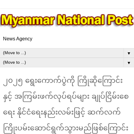
News Agency
▼
▼
၂၀၂၅ ရွေးကောက်ပွဲကို ကြိုဆိုကြောင်း
နှင့် အကြမ်းဖက်လုပ်ရပ်များ ချုပ်ငြိမ်းစေ
ရေး နိုင်ငံရေးနည်းလမ်းဖြင့် ဆက်လက်
ကြိုးပမ်းဆောင်ရွက်သွားမည်ဖြစ်ကြောင်း