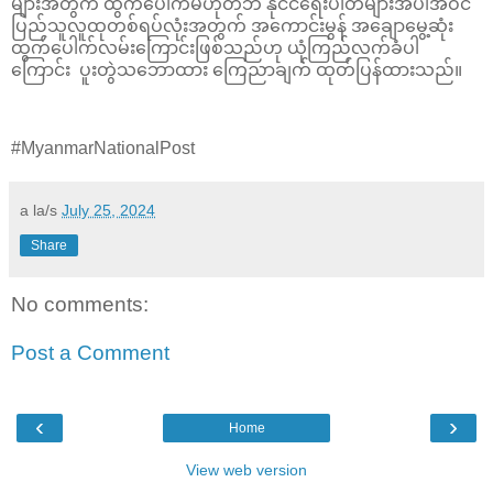
များအတွက် ထွက်ပေါက်မဟုတ်ဘဲ နိုင်ငံရေးပါတီများအပါအဝင်
ပြည်သူလူထုတစ်ရပ်လုံးအတွက် အကောင်းမွန် အချောမွေ့ဆုံး
ထွက်ပေါက်လမ်းကြောင်းဖြစ်သည်ဟု ယုံကြည်လက်ခံပါ
ကြောင်း ပူးတွဲသဘောထား ကြေညာချက် ထုတ်ပြန်ထားသည်။
#MyanmarNationalPost
a la/s
July 25, 2024
Share
No comments:
Post a Comment
‹
›
Home
View web version