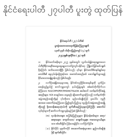
နိုင်ငံရေးပါတီ ၂၇ပါတီ ပူးတွဲ ထုတ်ပြန်