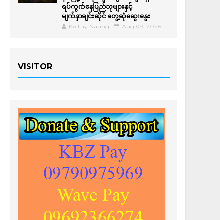
ရပ်ကွက်နေပြည်သူများနှင့်
မျက်နှာချင်းဆိုင် တွေ့ဆုံဆွေးနွေး
Ko Lay Naung
Aug 09, 2026
VISITOR