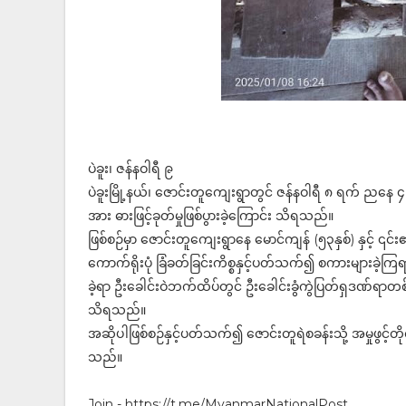
ပဲခူး၊ ဇန်နဝါရီ ၉
ပဲခူးမြို့နယ်၊ ဇောင်းတူကျေးရွာတွင် ဇန်နဝါရီ ၈ ရက် ညနေ ၄
အား ဓားဖြင့်ခုတ်မှုဖြစ်ပွားခဲ့ကြောင်း သိရသည်။
ဖြစ်စဉ်မှာ ဇောင်းတူကျေးရွာနေ မောင်ကျန် (၅၃နှစ်) နှင့် ၎င်း၏
ကောက်ရိုးပုံ ခြံခတ်ခြင်းကိစ္စနှင့်ပတ်သက်၍ စကားများခဲ့ကြရာ
ခဲ့ရာ ဦးခေါင်းဝဲဘက်ထိပ်တွင် ဦးခေါင်းခွံကွဲပြတ်ရှဒဏ်ရာတစ်
သိရသည်။
အဆိုပါဖြစ်စဉ်နှင့်ပတ်သက်၍ ဇောင်းတူရဲစခန်းသို့ အမှုဖွင
သည်။
Join - https://t.me/MyanmarNationalPost