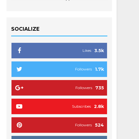
SOCIALIZE
3.5k
Likes
1.7k
Followers
735
Followers
2.8k
Subscribes
524
Followers