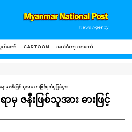
News Agency
ွှတ်တော်
CARTOON
အယ်ဒီတာ့ အာဘော်
မှ ဇနီးဖြစ်သူအား ဓားဖြင့်ခုတ်မှုဖြစ်ပွား
မှ ဇနီးဖြစ်သူအား ဓားဖြင့်