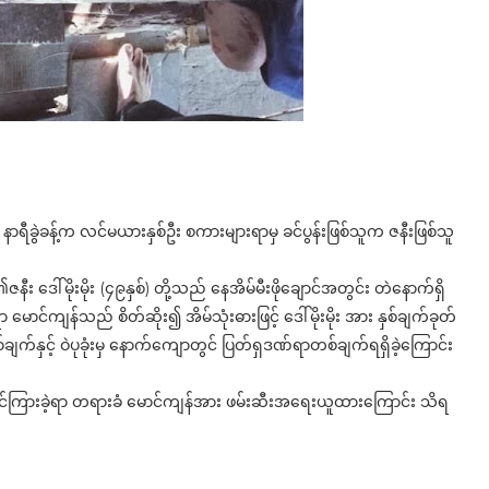
 နာရီခွဲခန့်က လင်မယားနှစ်ဦး စကားများရာမှ ခင်ပွန်းဖြစ်သူက ဇနီးဖြစ်သူ
ဇနီး ဒေါ်မိုးမိုး (၄၉နှစ်) တို့သည် နေအိမ်မီးဖိုချောင်အတွင်း တဲနောက်ရှိ
 မောင်ကျန်သည် စိတ်ဆိုး၍ အိမ်သုံးဓားဖြင့် ဒေါ်မိုးမိုး အား နှစ်ချက်ခုတ်
ချက်နှင့် ဝဲပုခုံးမှ နောက်ကျောတွင် ပြတ်ရှဒဏ်ရာတစ်ချက်ရရှိခဲ့ကြောင်း
့်တိုင်ကြားခဲ့ရာ တရားခံ မောင်ကျန်အား ဖမ်းဆီးအရေးယူထားကြောင်း သိရ