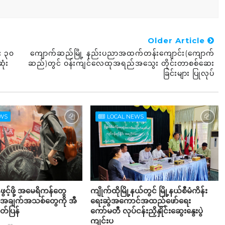
Older Article
ား ၃၀
ကျောက်ဆည်မြို့ နည်းပညာအထက်တန်းကျောင်း(ကျောက်
ုံး
ဆည်)တွင် ဝန်းကျင်လေထုအရည်အသွေး တိုင်းတာစစ်ဆေး
ခြင်းများ ပြုလုပ်
EWS
LOCAL NEWS
်ဖွင့်ဖို့ အမေရိကန်တွေ
ကျိုက်ထိုမြို့နယ်တွင် မြို့နယ်စီမံကိန်း
် အချက်အသစ်တွေကို အီ
ရေးဆွဲအကောင်အထည်ဖော်ရေး
်ပြန်
ကော်မတီ လုပ်ငန်းညှိနှိုင်းဆွေးနွေးပွဲ
ကျင်းပ