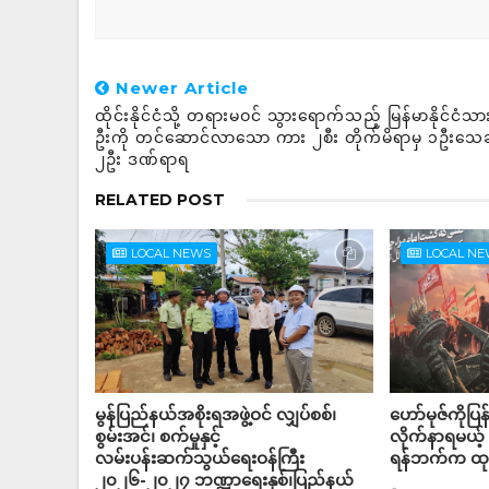
Newer Article
ထိုင်းနိုင်ငံသို့ တရားမဝင် သွားရောက်သည့် မြန်မာနိုင်ငံသ
ဦးကို တင်ဆောင်လာသော ကား ၂စီး တိုက်မိရာမှ ၁ဦးသေဆ
၂ဦး ဒဏ်ရာရ
RELATED POST
LOCAL NEWS
LOCAL N
မွန်ပြည်နယ်အစိုးရအဖွဲ့ဝင် လျှပ်စစ်၊
ဟော်မုဇ်ကိုပြန
စွမ်းအင်၊ စက်မှုနှင့်
လိုက်နာရမယ့
လမ်းပန်းဆက်သွယ်ရေးဝန်ကြီး
ရန်ဘက်က ထုတ
၂၀၂၆-၂၀၂၇ ဘဏ္ဍာရေးနှစ်၊ပြည်နယ်