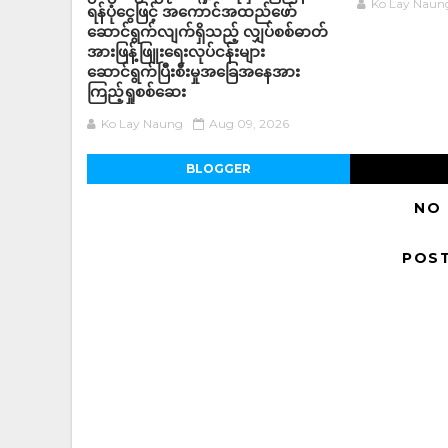
Ko Lay Naun
ရန်ပုံငွေဖြင့် အကောင်အထည်ဖော်
ဆောင်ရွက်လျက်ရှိသည့် လျှပ်စစ်ဓာတ်
အားဖြန့်ဖြူးရေးလုပ်ငန်းများ
ဆောင်ရွက်ပြီးစီးမှုအခြေအနေအား
ကြည့်ရှုစစ်ဆေး
Ko Lay Naung
Aug 09, 2026
BLOGGER
NO
POS