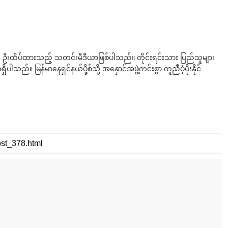
ို ဦးထိပ်ထားသည့် သတင်းမီဒီယာဖြစ်ပါသည်။ တိုင်းရင်းသား ပြည်သူများ
်။ မြန်မာနေရှင်နယ်ပို့စ်သို့ အနှောင်အဖွဲ့ကင်းစွာ ကူညီပံ့ပိုးနိုင်