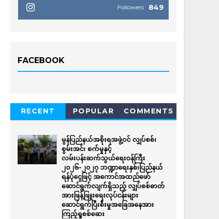
849
Followers
FACEBOOK
RECENT
POPULAR
COMMENTS
မွန်ပြည်နယ်အစိုးရအဖွဲ့ဝင် လျှပ်စစ်၊
စွမ်းအင်၊ စက်မှုနှင့်
လမ်းပန်းဆက်သွယ်ရေးဝန်ကြီး
၂၀၂၆-၂၀၂၇ ဘဏ္ဍာရေးနှစ်၊ပြည်နယ်
ရန်ပုံငွေဖြင့် အကောင်အထည်ဖော်
ဆောင်ရွက်လျက်ရှိသည့် လျှပ်စစ်ဓာတ်
အားဖြန့်ဖြူးရေးလုပ်ငန်းများ
ဆောင်ရွက်ပြီးစီးမှုအခြေအနေအား
ကြည့်ရှုစစ်ဆေး