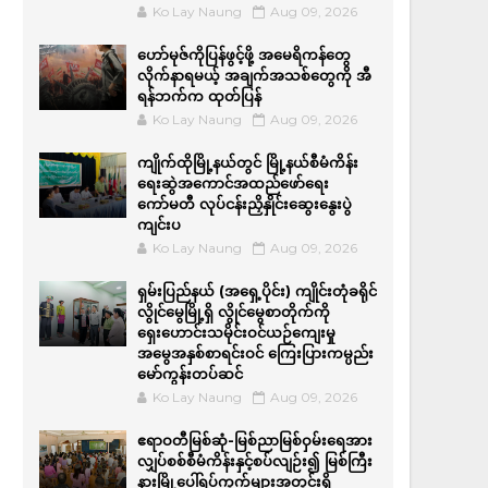
Ko Lay Naung
Aug 09, 2026
ဟော်မုဇ်ကိုပြန်ဖွင့်ဖို့ အမေရိကန်တွေ
လိုက်နာရမယ့် အချက်အသစ်တွေကို အီ
ရန်ဘက်က ထုတ်ပြန်
Ko Lay Naung
Aug 09, 2026
ကျိုက်ထိုမြို့နယ်တွင် မြို့နယ်စီမံကိန်း
ရေးဆွဲအကောင်အထည်ဖော်ရေး
ကော်မတီ လုပ်ငန်းညှိနှိုင်းဆွေးနွေးပွဲ
ကျင်းပ
Ko Lay Naung
Aug 09, 2026
ရှမ်းပြည်နယ် (အရှေ့ပိုင်း) ကျိုင်းတုံခရိုင်
လွိုင်မွေမြို့ရှိ လွိုင်မွေစာတိုက်ကို
ရှေးဟောင်းသမိုင်းဝင်ယဉ်ကျေးမှု
အမွေအနှစ်စာရင်းဝင် ကြေးပြားကမ္ပည်း
မော်ကွန်းတပ်ဆင်
Ko Lay Naung
Aug 09, 2026
ဧရာဝတီမြစ်ဆုံ-မြစ်ညာမြစ်ဝှမ်းရေအား
လျှပ်စစ်စီမံကိန်းနှင့်စပ်လျဉ်း၍ မြစ်ကြီး
နားမြို့ပေါ်ရပ်ကွက်များအတွင်းရှိ